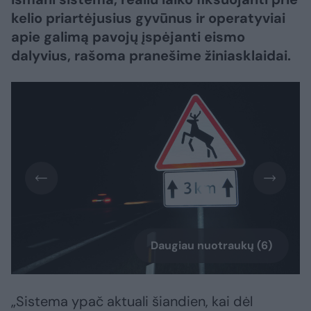
kelio priartėjusius gyvūnus ir operatyviai
apie galimą pavojų įspėjanti eismo
dalyvius, rašoma pranešime žiniasklaidai.
Daugiau nuotraukų (6)
„Sistema ypač aktuali šiandien, kai dėl