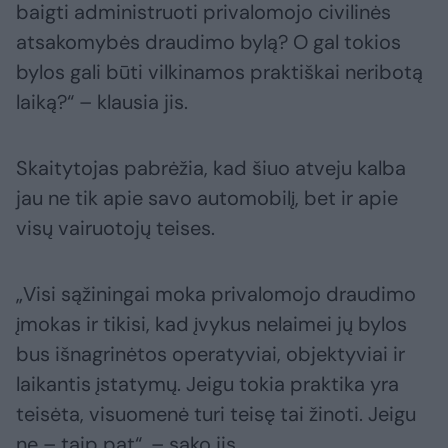
baigti administruoti privalomojo civilinės
atsakomybės draudimo bylą? O gal tokios
bylos gali būti vilkinamos praktiškai neribotą
laiką?“ – klausia jis.
Skaitytojas pabrėžia, kad šiuo atveju kalba
jau ne tik apie savo automobilį, bet ir apie
visų vairuotojų teises.
„Visi sąžiningai moka privalomojo draudimo
įmokas ir tikisi, kad įvykus nelaimei jų bylos
bus išnagrinėtos operatyviai, objektyviai ir
laikantis įstatymų. Jeigu tokia praktika yra
teisėta, visuomenė turi teisę tai žinoti. Jeigu
ne – taip pat“, – sako jis.