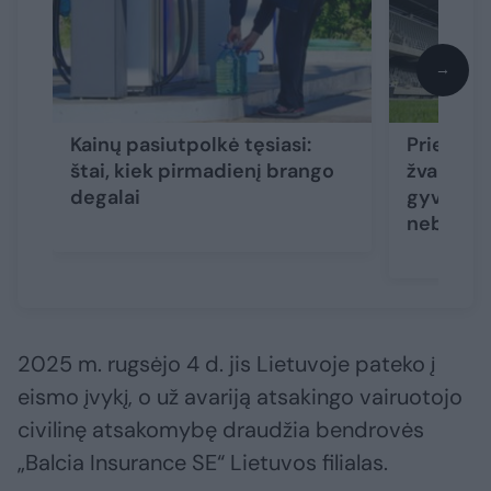
→
Kainų pasiutpolkė tęsiasi:
Prieš pas
štai, kiek pirmadienį brango
žvaigždė
degalai
gyventojų
nebuvo 
2025 m. rugsėjo 4 d. jis Lietuvoje pateko į
eismo įvykį, o už avariją atsakingo vairuotojo
civilinę atsakomybę draudžia bendrovės
„Balcia Insurance SE“ Lietuvos filialas.