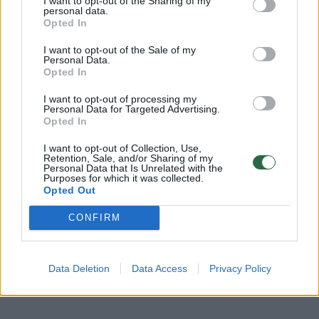
bendruomenės ir bendraukite komentaruose!
I want to opt-out of the Sharing of my
personal data.
Opted In
I want to opt-out of the Sale of my
Rodyti komentarus
Personal Data.
Opted In
Prisijungti komentatoriams
I want to opt-out of processing my
Personal Data for Targeted Advertising.
Opted In
I want to opt-out of Collection, Use,
Retention, Sale, and/or Sharing of my
Personal Data that Is Unrelated with the
Purposes for which it was collected.
Opted Out
CONFIRM
Data Deletion
Data Access
Privacy Policy