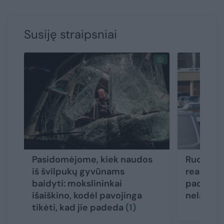
Susiję straipsniai
Pasidomėjome, kiek naudos
Ruduo gr
iš švilpukų gyvūnams
realybę: 
baidyti: mokslininkai
padės iš
išaiškino, kodėl pavojinga
nelaimių
tikėti, kad jie padeda
(1)