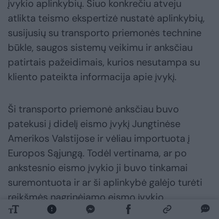
įvykio aplinkybių. Šiuo konkrečiu atveju
atlikta teismo ekspertizė nustatė aplinkybių,
susijusių su transporto priemonės technine
būkle, saugos sistemų veikimu ir anksčiau
patirtais pažeidimais, kurios nesutampa su
kliento pateikta informacija apie įvykį.
Ši transporto priemonė anksčiau buvo
patekusi į didelį eismo įvykį Jungtinėse
Amerikos Valstijose ir vėliau importuota į
Europos Sąjungą. Todėl vertinama, ar po
ankstesnio eismo įvykio ji buvo tinkamai
suremontuota ir ar ši aplinkybė galėjo turėti
reikšmės nagrinėjamo eismo įvykio
aplinkybėms ir pasekmėms.