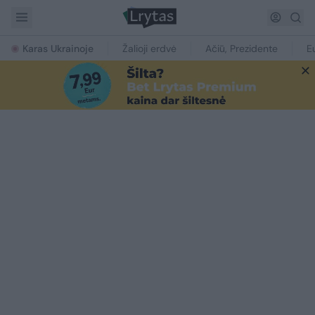
Karas Ukrainoje
Žalioji erdvė
Ačiū, Prezidente
E