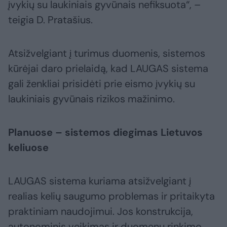
įvykių su laukiniais gyvūnais nefiksuota“, –
teigia D. Pratašius.
Atsižvelgiant į turimus duomenis, sistemos
kūrėjai daro prielaidą, kad LAUGAS sistema
gali ženkliai prisidėti prie eismo įvykių su
laukiniais gyvūnais rizikos mažinimo.
Planuose – sistemos diegimas Lietuvos
keliuose
LAUGAS sistema kuriama atsižvelgiant į
realias kelių saugumo problemas ir pritaikyta
praktiniam naudojimui. Jos konstrukcija,
autonominis veikimas ir duomenų rinkimo