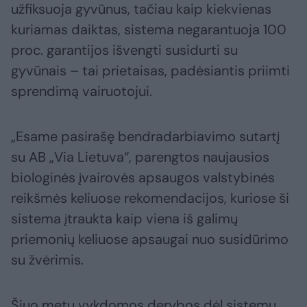
užfiksuoja gyvūnus, tačiau kaip kiekvienas
kuriamas daiktas, sistema negarantuoja 100
proc. garantijos išvengti susidurti su
gyvūnais – tai prietaisas, padėsiantis priimti
sprendimą vairuotojui.
„Esame pasirašę bendradarbiavimo sutartį
su AB „Via Lietuva“, parengtos naujausios
biologinės įvairovės apsaugos valstybinės
reikšmės keliuose rekomendacijos, kuriose ši
sistema įtraukta kaip viena iš galimų
priemonių keliuose apsaugai nuo susidūrimo
su žvėrimis.
Šiuo metu vykdomos derybos dėl sistemų