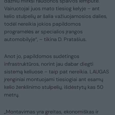
dažniu mirksi raudonos spalvos lemputė.
Vairuotojai juos mato tiesiog kelyje – ant
kelio stulpelių ar šalia važiuojamosios dalies,
todėl nereikia jokios papildomos
programėlės ar specialios įrangos
automobilyje“, – tikina D. Pratašius.
Anot jo, papildomos sudėtingos
infrastruktūros, norint jau dabar diegti
sistemą keliuose – taip pat nereikia. LAUGAS
įrenginiai montuojami tiesiogiai ant esamų
kelio ženklinimo stulpelių, išdėstytų kas 50
metrų.
„Montavimas yra greitas, ekonomiškas ir