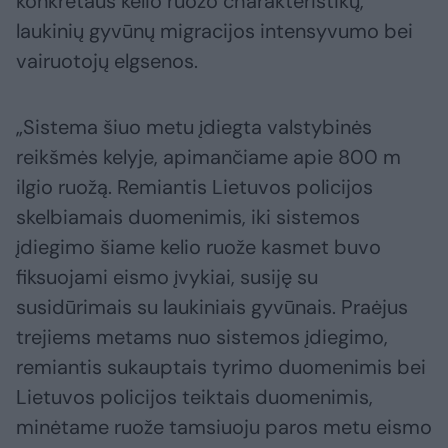
konkretaus kelio ruožo charakteristikų,
laukinių gyvūnų migracijos intensyvumo bei
vairuotojų elgsenos.
„Sistema šiuo metu įdiegta valstybinės
reikšmės kelyje, apimančiame apie 800 m
ilgio ruožą. Remiantis Lietuvos policijos
skelbiamais duomenimis, iki sistemos
įdiegimo šiame kelio ruože kasmet buvo
fiksuojami eismo įvykiai, susiję su
susidūrimais su laukiniais gyvūnais. Praėjus
trejiems metams nuo sistemos įdiegimo,
remiantis sukauptais tyrimo duomenimis bei
Lietuvos policijos teiktais duomenimis,
minėtame ruože tamsiuoju paros metu eismo