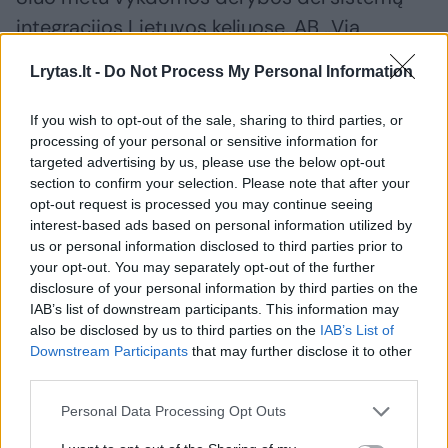
integracijos Lietuvos keliuose. AB „Via
Lietuva“ įmonės politikoje sukurta programa,
Lrytas.lt -
Do Not Process My Personal Information
kuri įpareigoja keliuose diegti inovacijas, o
sąrašo prioritetų viršuje – mūsų kuriama
If you wish to opt-out of the sale, sharing to third parties, or
processing of your personal or sensitive information for
sistema“, – tikina startuolio „Dok inovacija“
targeted advertising by us, please use the below opt-out
vadovas, sistemos kūrėjas D. Pratašius.
section to confirm your selection. Please note that after your
opt-out request is processed you may continue seeing
interest-based ads based on personal information utilized by
Avarijos
laukiniai gyvūnai
eismo įvykis
Rodyti daugiau žymių
us or personal information disclosed to third parties prior to
your opt-out. You may separately opt-out of the further
disclosure of your personal information by third parties on the
IAB’s list of downstream participants. This information may
also be disclosed by us to third parties on the
IAB’s List of
Komentuoti po šiuo straipsniu
Downstream Participants
that may further disclose it to other
third parties.
Komentuoti gali tik Lrytas registruoti vartotojai.
Personal Data Processing Opt Outs
Prisijunkite prie registruotų vartotojų