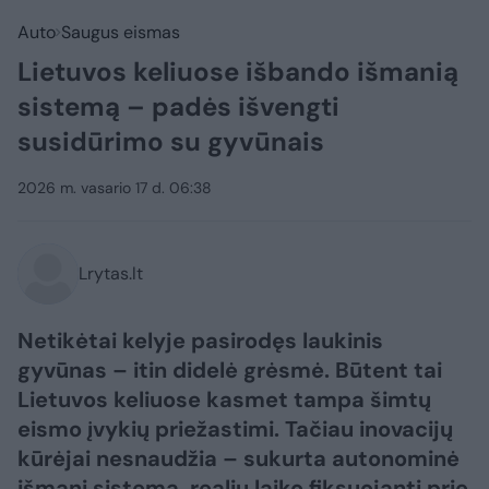
Auto
Saugus eismas
Lietuvos keliuose išbando išmanią
sistemą – padės išvengti
susidūrimo su gyvūnais
2026 m. vasario 17 d. 06:38
Lrytas.lt
Netikėtai kelyje pasirodęs laukinis
gyvūnas – itin didelė grėsmė. Būtent tai
Lietuvos keliuose kasmet tampa šimtų
eismo įvykių priežastimi. Tačiau inovacijų
kūrėjai nesnaudžia – sukurta autonominė
išmani sistema, realiu laiko fiksuojanti prie