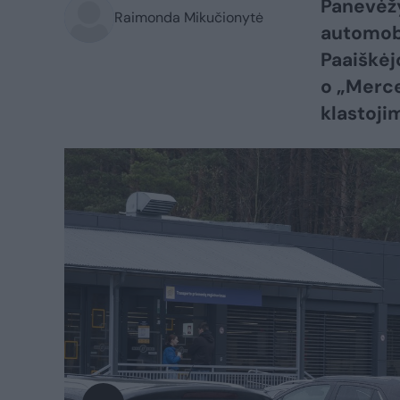
Panevėžy
Raimonda Mikučionytė
automobi
Paaiškėj
o „Merce
klastoji