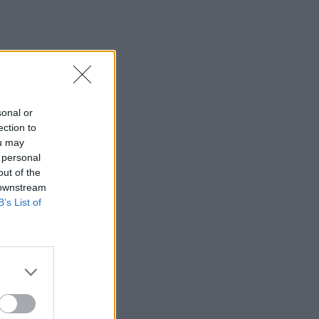
sonal or
ection to
ou may
 personal
out of the
 downstream
B’s List of