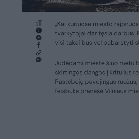
„Kai kuriuose miesto rajonuos
tvarkytojai dar tęsia darbus. 
visi takai bus vėl pabarstyti 
Judėdami mieste šiuo metu bū
skirtingos dangos į kritulius re
Pastebėję pavojingus ruožus, 
feisbuke pranešė Vilniaus mie