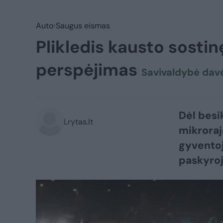
Auto
Saugus eismas
Plikledis kausto sosti
perspėjimas
Savivaldybė dav
Dėl besi
Lrytas.lt
mikroraj
gyventoj
paskyroj