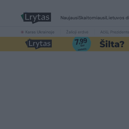
Naujausi
Skaitomiausi
Lietuvos d
Karas Ukrainoje
Žalioji erdvė
Ačiū, Prezident