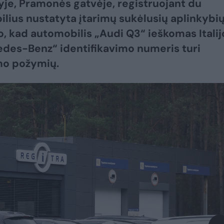
je, Pramonės gatvėje, registruojant du
lius nustatyta įtarimų sukėlusių aplinkybių
o, kad automobilis „Audi Q3“ ieškomas Italij
des-Benz“ identifikavimo numeris turi
mo požymių.