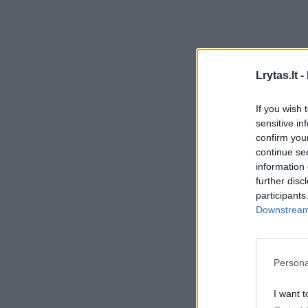
Lrytas.lt -
If you wish 
sensitive in
confirm you
continue se
information 
further disc
participants
Downstream 
Persona
I want t