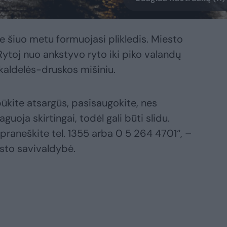
e šiuo metu formuojasi plikledis. Miesto
Rytoj nuo ankstyvo ryto iki piko valandų
skaldelės-druskos mišiniu.
kite atsargūs, pasisaugokite, nes
aguoja skirtingai, todėl gali būti slidu.
praneškite tel. 1355 arba 0 5 264 4701“, –
sto savivaldybė.