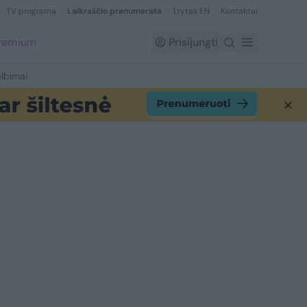
TV programa
Laikraščio prenumerata
Lrytas EN
Kontaktai
Premium
Prisijungti
lbimai