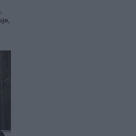
.
oje,