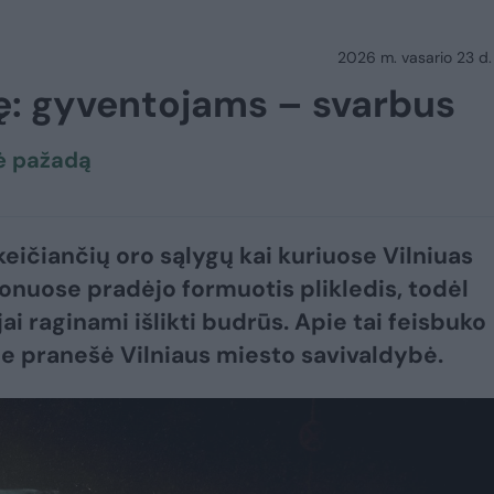
2026 m. vasario 23 d.
nę: gyventojams – svarbus
ė pažadą
keičiančių oro sąlygų kai kuriuose Vilniuas
onuose pradėjo formuotis plikledis, todėl
ai raginami išlikti budrūs. Apie tai feisbuko
e pranešė Vilniaus miesto savivaldybė.