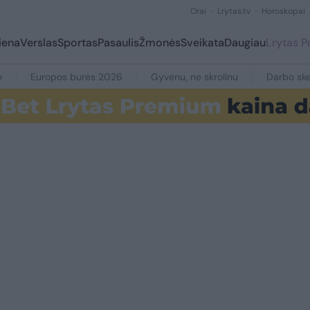
Orai
Lrytas.tv
Horoskopai
iena
Verslas
Sportas
Pasaulis
Žmonės
Sveikata
Daugiau
Lrytas 
e
Europos burės 2026
Gyvenu, ne skrolinu
Darbo ske