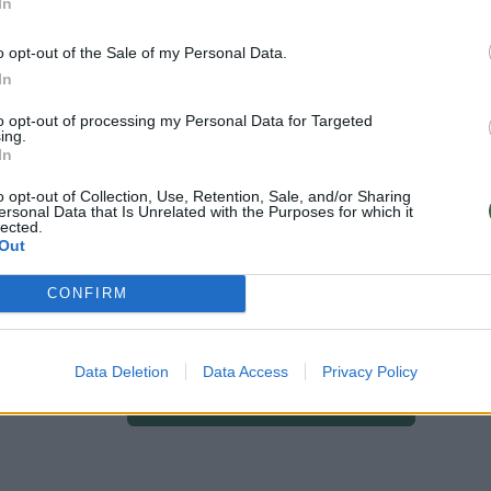
In
o opt-out of the Sale of my Personal Data.
In
to opt-out of processing my Personal Data for Targeted
daugiau žymių
ing.
In
o opt-out of Collection, Use, Retention, Sale, and/or Sharing
ersonal Data that Is Unrelated with the Purposes for which it
lected.
Out
oti vartotojai. Prisijunkite prie registruotų
CONFIRM
raukite komentaruose!
Data Deletion
Data Access
Privacy Policy
Prisijungti komentatoriams