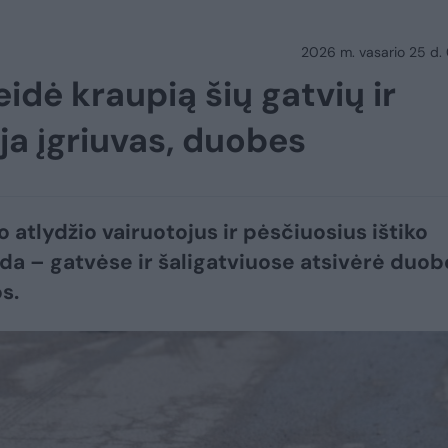
2026 m. vasario 25 d.
idė kraupią šių gatvių ir
oja įgriuvas, duobes
o atlydžio vairuotojus ir pėsčiuosius ištiko
da – gatvėse ir šaligatviuose atsivėrė duob
os.