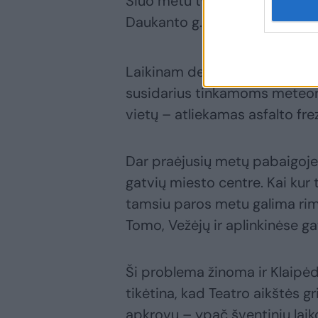
Šiuo metu tvarkomos gatvės: Šilu
Daukanto g., Liepų g., Joniškės
Laikinam defektų pašalinimui 
susidarius tinkamoms meteor
vietų – atliekamas asfalto fr
Dar praėjusių metų pabaigoje k
gatvių miesto centre. Kai kur
tamsiu paros metu galima rimta
Tomo, Vežėjų ir aplinkinėse ga
Ši problema žinoma ir Klaipėd
tikėtina, kad Teatro aikštės gr
apkrovų – ypač šventiniu laiko