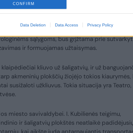
tės pl., Taikos pr., Minijos g., Baltijos pr., S.
CONFIRM
 g., Jaunystės g., Priešpilio g., Sausio 15-osios g.
Data Deletion
Data Access
Privacy Policy
naudojamas šaltas asfaltas, o įsivyravus pavasariu
ologinėms sąlygoms, bus grįžtama prie sutvarky
ezavimas ir formuojamas užtaisymas.
laipėdiečiai kliuvo už šaligatvių, ir už banguojan
 tarp akmeninių plokščių žiojėjo tokios kiaurymės,
i susižaloti užkliuvus. Tokia situacija yra Teatro,
tvėse.
os miesto savivaldybei. I. Kubilienės teigimu,
indinio ir šaligatvių plokštės neatlaikė padidėjusi
tarpiu, kai aikšte juda aptarnaujantis transporta