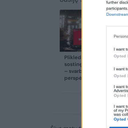
further disc
participants
Downstream 
Persona
I want t
Opted 
Plikledis kausto
sostinę: gyventojams
I want t
– svarbus
Opted 
perspėjimas
I want 
Advertis
Opted 
I want t
of my P
was col
Opted 