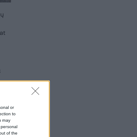
mų
at
B
se
sonal or
ection to
ou may
 personal
out of the