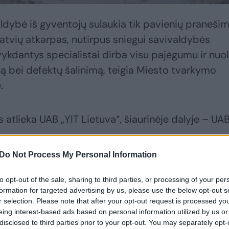
ldybė iš gyventojų sulaukia tik pavienių praneši
gatvių atkarpas, nutirpus sniegui savivaldybės
ykdantys specialistai dirba visu pajėgumu ir nuol
ą bei defektų šalinimą, teigia Miesto tvarkymo
.
 atlieka UAB „YIT Lietuva“, šiaurinėje dalyje – UA
Do Not Process My Personal Information
 fiksuojamas duobių gylis siekia 5–7 cm. Kai kurio
to opt-out of the sale, sharing to third parties, or processing of your per
ūtinas nelaukiant sausesnių orų.
formation for targeted advertising by us, please use the below opt-out s
r selection. Please note that after your opt-out request is processed y
eing interest-based ads based on personal information utilized by us or
disclosed to third parties prior to your opt-out. You may separately opt-