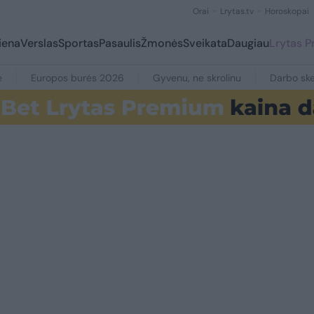
Orai
Lrytas.tv
Horoskopai
iena
Verslas
Sportas
Pasaulis
Žmonės
Sveikata
Daugiau
Lrytas 
e
Europos burės 2026
Gyvenu, ne skrolinu
Darbo ske