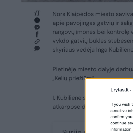
Nors Klaipėdos miesto saviva
apie pavojingas gatvių ir šali
rangovų įmonės bei kontrolę v
vykdo gatvių būklės stebėsen
skyriaus vedėja Inga Kubilienė
Pietinėje miesto dalyje darbus
„Kelių priežiūra“.
Lrytas.lt -
I. Kubilienė sako, kad gatvėse
If you wish 
atkarpose defektų šalinimas b
sensitive in
confirm you
continue se
information 
Susiję straipsniai