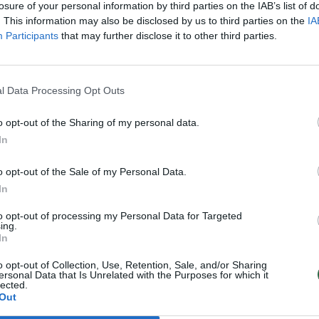
losure of your personal information by third parties on the IAB’s list of
. This information may also be disclosed by us to third parties on the
IA
Participants
that may further disclose it to other third parties.
l Data Processing Opt Outs
o opt-out of the Sharing of my personal data.
In
Vilnius virto
Keliai vietomis išlieka
čiuožykla: vaikai
labai slidūs –
o opt-out of the Sale of my Personal Data.
mokyklą pasiekia
kelininkai skelbia, kur
In
ropomis, tarnybos
situacija
įspėja, kur padėtis
pavojingiausia
to opt-out of processing my Personal Data for Targeted
ing.
blogiausia
(6)
In
o opt-out of Collection, Use, Retention, Sale, and/or Sharing
ersonal Data that Is Unrelated with the Purposes for which it
lected.
Out