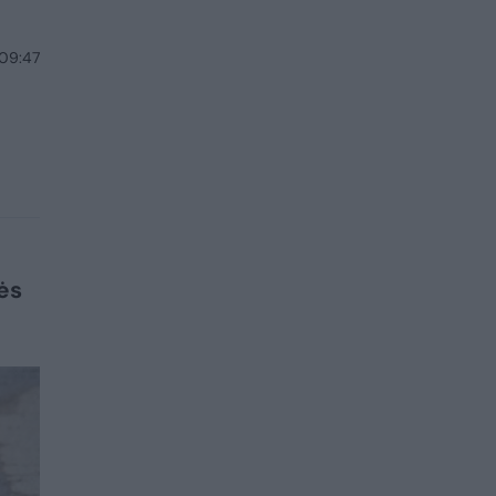
 09:47
ės