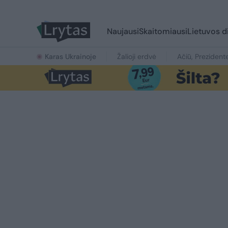
Naujausi
Skaitomiausi
Lietuvos d
Karas Ukrainoje
Žalioji erdvė
Ačiū, Prezident