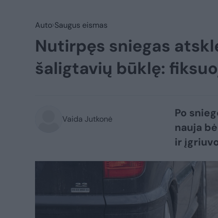
Auto
Saugus eismas
Nutirpęs sniegas atskle
šaligtavių būklę: fiksu
Po snieg
Vaida Jutkonė
nauja bė
ir įgriuv