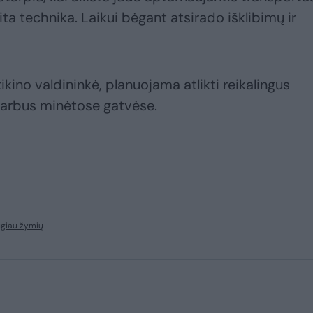
ita technika. Laikui bėgant atsirado išklibimų ir
ikino valdininkė, planuojama atlikti reikalingus
darbus minėtose gatvėse.
ugiau žymių