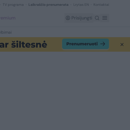
TV programa
Laikraščio prenumerata
Lrytas EN
Kontaktai
Premium
Prisijungti
lbimai