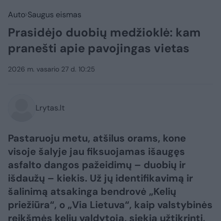
Auto
Saugus eismas
Prasidėjo duobių medžioklė: kam
pranešti apie pavojingas vietas
2026 m. vasario 27 d. 10:25
Lrytas.lt
Pastaruoju metu, atšilus orams, kone
visoje šalyje jau fiksuojamas išaugęs
asfalto dangos pažeidimų – duobių ir
išdaužų – kiekis. Už jų identifikavimą ir
šalinimą atsakinga bendrovė „Kelių
priežiūra“, o „Via Lietuva“, kaip valstybinės
reikšmės kelių valdytoja, siekia užtikrinti,