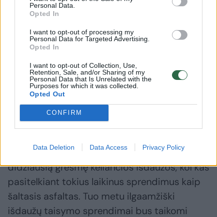
plotui kiekvieną mėnesį.
Personal Data.
Opted In
Žiemos metu atsiradę pažeidimai
I want to opt-out of processing my
Personal Data for Targeted Advertising.
identifikuojami „Kelių priežiūrai“ atliekant
Opted In
patrulines apžiūras. Nustačius, kad pažaidos
I want to opt-out of Collection, Use,
Retention, Sale, and/or Sharing of my
kelia pavojų saugiam eismui, jos nedelsiant
Personal Data that Is Unrelated with the
Purposes for which it was collected.
šalinamos taikant laikinus sprendimus –
Opted Out
dažniausiai naudojant šaltojo asfalto
CONFIRM
mišinius.
Data Deletion
Data Access
Privacy Policy
Pirmiausia šalinamos eismo saugumui
didžiausią grėsmę keliančios išdaužos, kol kas
pasitelkiant tokius laikinus sprendimus kaip
šaltasis asfaltas. Tuo metu ilgaamžiški
išdaužų taisymo sprendimai bus taikomi