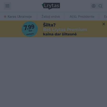
Karas Ukrainoje
Žalioji erdvė
Ačiū, Prezidente
E