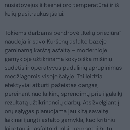
nusistovėjus šiltesnei oro temperatūrai ir iš
kelių pasitraukus įšalui.
Tokiems darbams bendrovė „Kelių priežiūra“
naudoja ir savo Kuršėnų asfalto bazėje
gaminamą karštą asfaltą – modernioje
gamykloje užtikrinama kokybiška mišinių
sudėtis ir operatyvus padalinių aprūpinimas
medžiagomis visoje šalyje. Tai leidžia
efektyviai atkurti pažeistas dangas,
pereinant nuo laikinų sprendimų prie ilgalaikį
rezultatą užtikrinančių darbų. Atsižvelgiant į
orų sąlygas planuojama jau kitą savaitę
laikinai įjungti asfalto gamyklą, kad kritiniu
laikotarpiu asfalto duobių remontui būtų