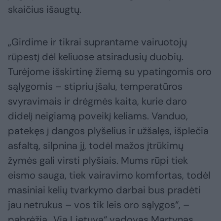
skaičius išaugtų.
„Girdime ir tikrai suprantame vairuotojų
rūpestį dėl keliuose atsiradusių duobių.
Turėjome išskirtinę žiemą su ypatingomis oro
sąlygomis – stipriu įšalu, temperatūros
svyravimais ir drėgmės kaita, kurie daro
didelį neigiamą poveikį keliams. Vanduo,
patekęs į dangos plyšelius ir užšalęs, išplečia
asfaltą, silpnina jį, todėl mažos įtrūkimų
žymės gali virsti plyšiais. Mums rūpi tiek
eismo sauga, tiek vairavimo komfortas, todėl
masiniai kelių tvarkymo darbai bus pradėti
jau netrukus – vos tik leis oro sąlygos“, –
pabrėžia „Via Lietuva“ vadovas Martynas