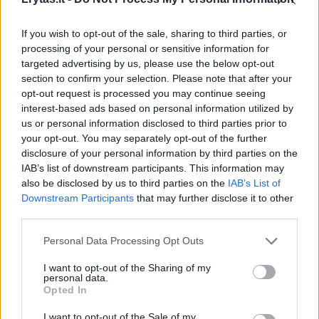
If you wish to opt-out of the sale, sharing to third parties, or
Esant poreikiui ribojamas greitis, statomi
processing of your personal or sensitive information for
įspėjamieji ženklai, laikinai uždaromos eismo
targeted advertising by us, please use the below opt-out
section to confirm your selection. Please note that after your
juostos arba nukreipiamas transporto
opt-out request is processed you may continue seeing
srautas. Šie sprendimai taikomi siekiant
interest-based ads based on personal information utilized by
užtikrinti maksimalų eismo saugumą.
us or personal information disclosed to third parties prior to
your opt-out. You may separately opt-out of the further
disclosure of your personal information by third parties on the
IAB’s list of downstream participants. This information may
Žiemos sąlygomis kelininkų darbai išlieka
also be disclosed by us to third parties on the
IAB’s List of
sudėtingi: vos pradžiūvus dangai, prasideda
Downstream Participants
that may further disclose it to other
krituliai, o temperatūra nuolat svyruoja.
third parties.
Nepaisant to, sausį sutvarkyta apie
Personal Data Processing Opt Outs
tūkstantis kvadratinių metrų dangos
I want to opt-out of the Sharing of my
pažeidimų, vasarį – labai panašūs kiekiai. Tai
personal data.
Opted In
prilygsta maždaug dviejų krepšinio aikštelių
I want to opt-out of the Sale of my