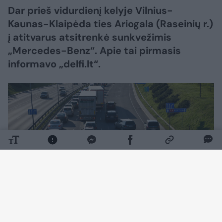
Dar prieš vidurdienį kelyje Vilnius-
Kaunas-Klaipėda ties Ariogala (Raseinių r.)
į atitvarus atsitrenkė sunkvežimis
„Mercedes-Benz“. Apie tai pirmasis
informavo „delfi.lt“.
Daugiau nuotraukų (6)