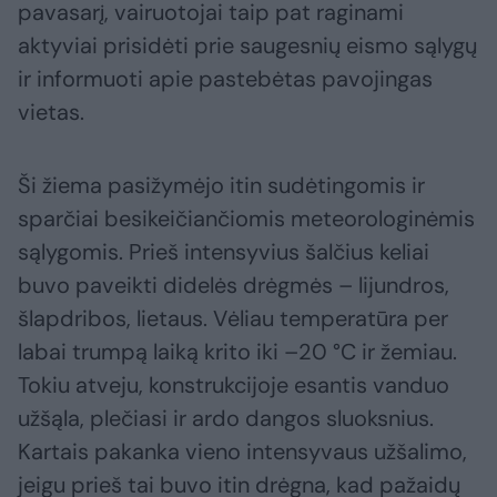
pavasarį, vairuotojai taip pat raginami
aktyviai prisidėti prie saugesnių eismo sąlygų
ir informuoti apie pastebėtas pavojingas
vietas.
Ši žiema pasižymėjo itin sudėtingomis ir
sparčiai besikeičiančiomis meteorologinėmis
sąlygomis. Prieš intensyvius šalčius keliai
buvo paveikti didelės drėgmės – lijundros,
šlapdribos, lietaus. Vėliau temperatūra per
labai trumpą laiką krito iki –20 °C ir žemiau.
Tokiu atveju, konstrukcijoje esantis vanduo
užšąla, plečiasi ir ardo dangos sluoksnius.
Kartais pakanka vieno intensyvaus užšalimo,
jeigu prieš tai buvo itin drėgna, kad pažaidų