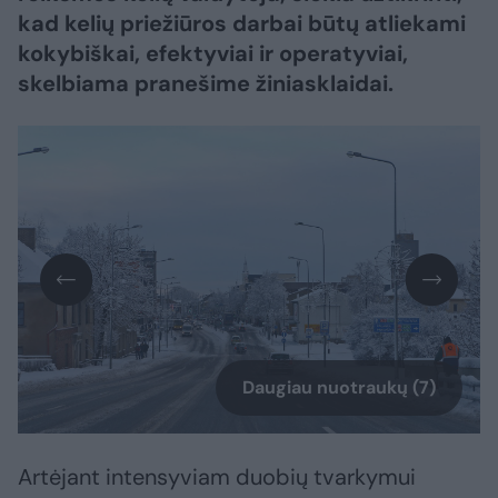
kad kelių priežiūros darbai būtų atliekami
kokybiškai, efektyviai ir operatyviai,
skelbiama pranešime žiniasklaidai.
Daugiau nuotraukų (7)
Artėjant intensyviam duobių tvarkymui