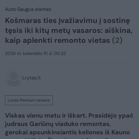
Auto
Saugus eismas
Košmaras ties įvažiavimu į sostinę
tęsis iki kitų metų vasaros: aiškina,
kaip aplenkti remonto vietas
(2)
2026 m. balandžio 10 d. 05:25
Lrytas.lt
Lrytas Premium nariams
Viskas vienu metu ir iškart. Prasidėjo ypač
judraus Gariūnų viaduko remontas,
gerokai apsunkinsiantis keliones iš Kauno