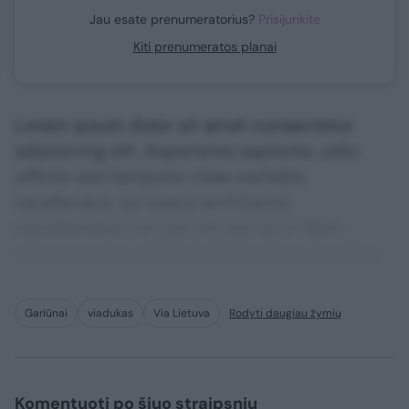
Jau esate prenumeratorius?
Prisijunkite
Kiti prenumeratos planai
Lorem ipsum dolor sit amet consectetur
adipisicing elit. Asperiores sapiente, odio
officiis sed tempore vitae veritatis
repellendus, ad saepe architecto
repudiandae corrupti sit non error illum
consequuntur adipisci dignissimos maxime.
Gariūnai
viadukas
Via Lietuva
Rodyti daugiau žymių
Komentuoti po šiuo straipsniu