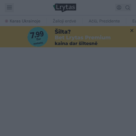
Karas Ukrainoje
Žalioji erdvė
Ačiū, Prezidente
E