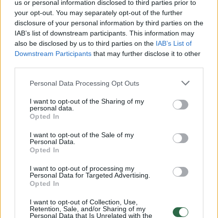
Esant didesniems eismo srautams
us or personal information disclosed to third parties prior to
your opt-out. You may separately opt-out of the further
vairuotojams bus rekomenduojama pasirinkti
disclosure of your personal information by third parties on the
alternatyvius maršrutus – važiuojant
IAB’s list of downstream participants. This information may
also be disclosed by us to third parties on the
IAB’s List of
automagistrale nuo Vievio sukti į kelią Vievis–
Downstream Participants
that may further disclose it to other
Nemenčinė, o keliaujant nuo Kėdainių ar
third parties.
Jonavos bus siūloma rinktis kelią per
Personal Data Processing Opt Outs
Musninkus ir Kernavę.
I want to opt-out of the Sharing of my
personal data.
Opted In
Nepakliūti į spūstį būtų galima nuo Trakų
I want to opt-out of the Sale of my
važiuojant Abiejų Tautų Respublikos plentu,
Personal Data.
bet kaip tyčia savivaldybė pradėjo šios
Opted In
gatvės remontą.
I want to opt-out of processing my
Personal Data for Targeted Advertising.
Opted In
Negana to, ji ruošiasi platinti ir Gariūnų gatvę
I want to opt-out of Collection, Use,
Retention, Sale, and/or Sharing of my
link magistralės Vilnius–Kaunas, kuri šiuo
Personal Data that Is Unrelated with the