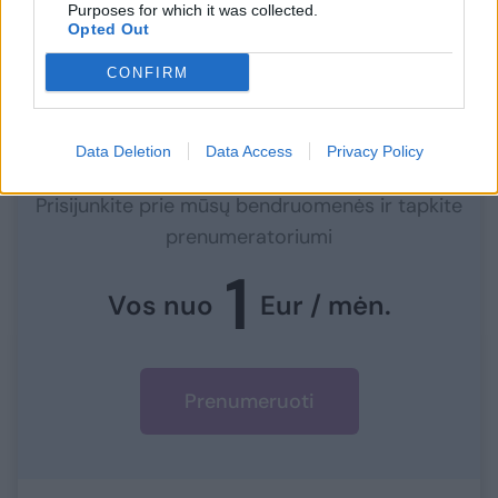
Purposes for which it was collected.
metu yra tik vienos eismo juostos.
Opted Out
CONFIRM
Norite skaityti toliau?
Data Deletion
Data Access
Privacy Policy
Prisijunkite prie mūsų bendruomenės ir tapkite
prenumeratoriumi
1
Vos nuo
Eur / mėn.
Prenumeruoti