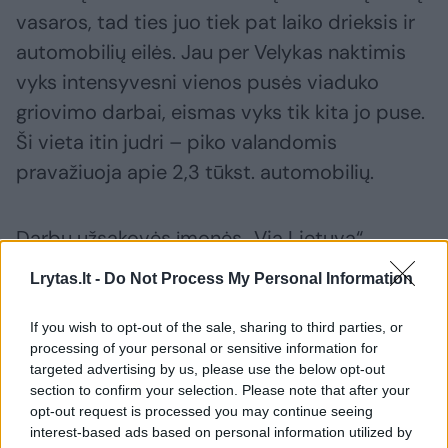
vasaros, tad ties juo tiek pat laiko drieksis ir
automobilių eilės. Jau per Velykas naktimis
vyks intensyvesni vienos pusės viaduko
griovimo darbai, eismas vyks tik kita jo puse.
Ši vieta itin judri – piko valandomis
pravažiuoja apie 2,3 tūkst. automobilių.
Darbų užsakovės įmonės „Via Lietuva“
specialistai atliko eismo srautų modeliavimus
Lrytas.lt -
Do Not Process My Personal Information
ir aplinkinių sankryžų vertinimus, kurie
parodė, kad eismo organizavimas viena
If you wish to opt-out of the sale, sharing to third parties, or
processing of your personal or sensitive information for
viaduko puse leidžia užtikrinti didžiausią
targeted advertising by us, please use the below opt-out
automobilių pralaidumą.
section to confirm your selection. Please note that after your
opt-out request is processed you may continue seeing
interest-based ads based on personal information utilized by