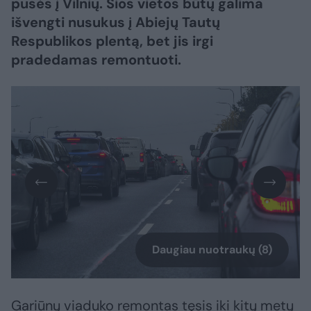
pusės į Vilnių. Šios vietos būtų galima
išvengti nusukus į Abiejų Tautų
Respublikos plentą, bet jis irgi
pradedamas remontuoti.
Daugiau nuotraukų (8)
Gariūnų viaduko remontas tęsis iki kitų metų