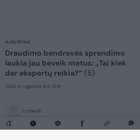
Auto
Rinka
Draudimo bendrovės sprendimo
laukia jau beveik metus: „Tai kiek
dar ekspertų reikia?“
(5)
2026 m. rugpjūčio 8 d. 12:16
Lrytas.lt
Beveik metai laukimo, daugiau kaip 60
puslapių dokumentų, kelios ekspertizės ir