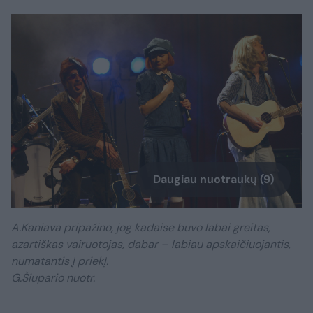
Daugiau nuotraukų (9)
A.Kaniava pripažino, jog kadaise buvo labai greitas,
azartiškas vairuotojas, dabar – labiau apskaičiuojantis,
numatantis į priekį.
G.Šiupario nuotr.