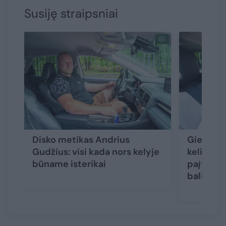
Susiję straipsniai
Disko metikas Andrius
Giedriau
Gudžius: visi kada nors kelyje
keliones
būname isterikai
paįvairin
balionu