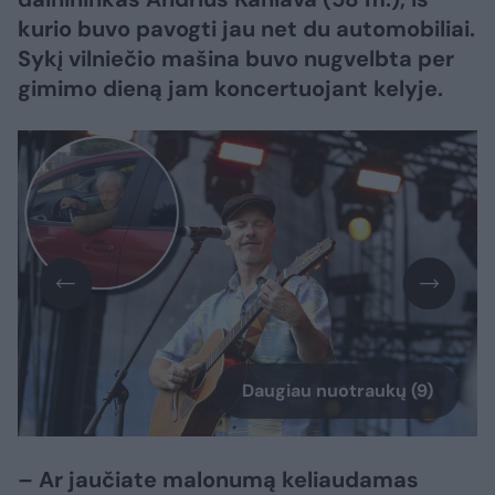
kurio buvo pavogti jau net du automobiliai.
Sykį vilniečio mašina buvo nugvelbta per
gimimo dieną jam koncertuojant kelyje.
Daugiau nuotraukų (9)
– Ar jaučiate malonumą keliaudamas