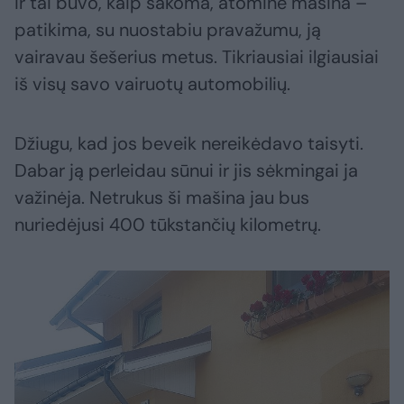
ir tai buvo, kaip sakoma, atominė mašina –
patikima, su nuostabiu pravažumu, ją
vairavau šešerius metus. Tikriausiai ilgiausiai
iš visų savo vairuotų automobilių.
Džiugu, kad jos beveik nereikėdavo taisyti.
Dabar ją perleidau sūnui ir jis sėkmingai ja
važinėja. Netrukus ši mašina jau bus
nuriedėjusi 400 tūkstančių kilometrų.