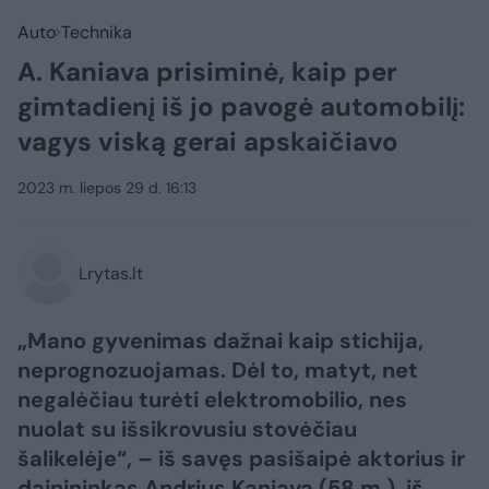
Auto
Technika
A. Kaniava prisiminė, kaip per
gimtadienį iš jo pavogė automobilį:
vagys viską gerai apskaičiavo
2023 m. liepos 29 d. 16:13
Lrytas.lt
„Mano gyvenimas dažnai kaip stichija,
neprognozuojamas. Dėl to, matyt, net
negalėčiau turėti elektromobilio, nes
nuolat su išsikrovusiu stovėčiau
šalikelėje“, – iš savęs pasišaipė aktorius ir
dainininkas
Andrius Kaniav
a (58 m.), iš