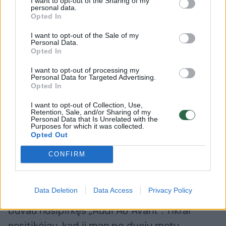
I want to opt-out of the Sharing of my
numatantis į priekį.
personal data.
Opted In
R.Jurgaičio nuotr.
I want to opt-out of the Sale of my
Personal Data.
– Ar klausotės savo dainų?
Opted In
I want to opt-out of processing my
Personal Data for Targeted Advertising.
– Buvo laikas, kai klausydavausi, o dabar
Opted In
beveik nesiklausau savo dainų.
I want to opt-out of Collection, Use,
Retention, Sale, and/or Sharing of my
Personal Data that Is Unrelated with the
Purposes for which it was collected.
– Žinau, kad jums koncertuojant ir net per
Opted Out
jūsų gimtadienį pavogė automobilį. Kaip
CONFIRM
tai apskritai galėjo nutikti?
Data Deletion
Data Access
Privacy Policy
– Taip, turėjau tokį išprotėjimo laikotarpį, kai
buvau nusipirkęs „Audi A6 Avant“. Tikrai
nesitikėjau, kad jį man po dvejų metų