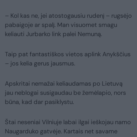
– Kol kas ne, jei atostogausiu rudenį – rugsėjo
pabaigoje ar spalį. Man visuomet smagu
keliauti Jurbarko link palei Nemuną.
Taip pat fantastiškos vietos aplink Anykščius
– jos kelia gerus jausmus.
Apskritai nemažai keliaudamas po Lietuvą
jau neblogai susigaudau be žemėlapio, nors
būna, kad dar pasiklystu.
Štai neseniai Vilniuje labai ilgai ieškojau namo
Naugarduko gatvėje. Kartais net savame