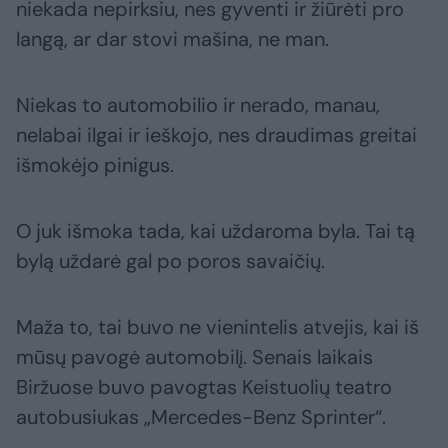
niekada nepirksiu, nes gyventi ir žiūrėti pro
langą, ar dar stovi mašina, ne man.
Niekas to automobilio ir nerado, manau,
nelabai ilgai ir ieškojo, nes draudimas greitai
išmokėjo pinigus.
O juk išmoka tada, kai uždaroma byla. Tai tą
bylą uždarė gal po poros savaičių.
Maža to, tai buvo ne vienintelis atvejis, kai iš
mūsų pavogė automobilį. Senais laikais
Biržuose buvo pavogtas Keistuolių teatro
autobusiukas „Mercedes-Benz Sprinter“.