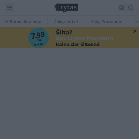
Karas Ukrainoje
Žalioji erdvė
Ačiū, Prezidente
E