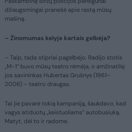
Paskambinę Biržų policijos pareigūnai
džiaugsmingai pranešė apie rastą mūsų
mašiną.
– Žinomumas kelyje kartais gelbėja?
– Taip, tada stipriai pagelbėjo. Radijo stotis
„M-1“ buvo mūsų teatro rėmėja, o amžinatilsį
jos savininkas Hubertas Grušnys (1961–
2006) – teatro draugas.
Tai jie pavarė tokią kampaniją, šaukdavo, kad
vagys atiduotų „keistuoliams“ autobusiuką.
Matyt, dėl to ir radome.