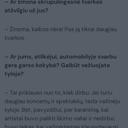
– Ar žmona skrupulingesnė tvarkos
atžvilgiu už jus?
– Žinoma, kalbos nėra! Pas ją tikrai daugiau
tvarkos.
– Ar jums, atlikėjui, automobilyje svarbu
gera garso kokybė? Galbūt važiuojate
tyloje?
– Tai priklauso nuo to, kiek dirbu. Jei turiu
daugiau koncertų ir spektaklių, tada važinėju
tyloje. Bet, pavyzdžiui, per karantiną, kai
artistai buvo palikti likimo valiai ir nedirbo,
buvo laikas, kai važinėdamas klausydavausi