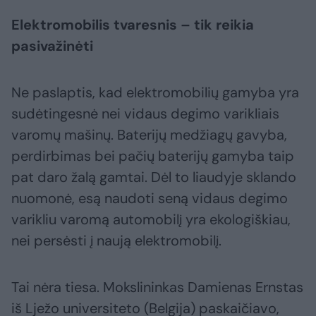
Elektromobilis tvaresnis – tik reikia
pasivažinėti
Ne paslaptis, kad elektromobilių gamyba yra
sudėtingesnė nei vidaus degimo varikliais
varomų mašinų. Baterijų medžiagų gavyba,
perdirbimas bei pačių baterijų gamyba taip
pat daro žalą gamtai. Dėl to liaudyje sklando
nuomonė, esą naudoti seną vidaus degimo
varikliu varomą automobilį yra ekologiškiau,
nei persėsti į naują elektromobilį.
Tai nėra tiesa. Mokslininkas Damienas Ernstas
iš Lježo universiteto (Belgija) paskaičiavo,