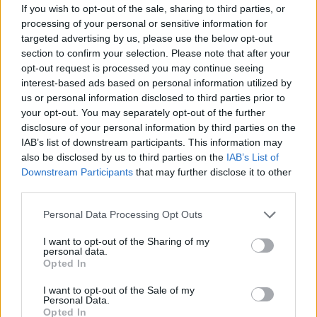
If you wish to opt-out of the sale, sharing to third parties, or
processing of your personal or sensitive information for
targeted advertising by us, please use the below opt-out
section to confirm your selection. Please note that after your
opt-out request is processed you may continue seeing
interest-based ads based on personal information utilized by
us or personal information disclosed to third parties prior to
your opt-out. You may separately opt-out of the further
disclosure of your personal information by third parties on the
IAB’s list of downstream participants. This information may
Daugiau nuotraukų (5)
also be disclosed by us to third parties on the
IAB’s List of
Downstream Participants
that may further disclose it to other
third parties.
„Citroen Oli“.
Personal Data Processing Opt Outs
Pavyzdžiui, sėdynės supaprastintos tiek, kad
I want to opt-out of the Sharing of my
personal data.
jose yra 80 proc. mažiau dalių nei kituose
Opted In
automobiliuose. Trys pagrindinės dalys,
I want to opt-out of the Sale of my
pagamintos iš perdirbtų medžiagų, ir viskas.
Personal Data.
Opted In