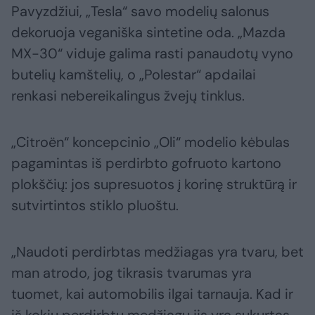
Pavyzdžiui, „Tesla“ savo modelių salonus
dekoruoja veganiška sintetine oda. „Mazda
MX-30“ viduje galima rasti panaudotų vyno
butelių kamštelių, o „Polestar“ apdailai
renkasi nebereikalingus žvejų tinklus.
„Citroën“ koncepcinio „Oli“ modelio kėbulas
pagamintas iš perdirbto gofruoto kartono
plokščių: jos supresuotos į korinę struktūrą ir
sutvirtintos stiklo pluoštu.
„Naudoti perdirbtas medžiagas yra tvaru, bet
man atrodo, jog tikrasis tvarumas yra
tuomet, kai automobilis ilgai tarnauja. Kad ir