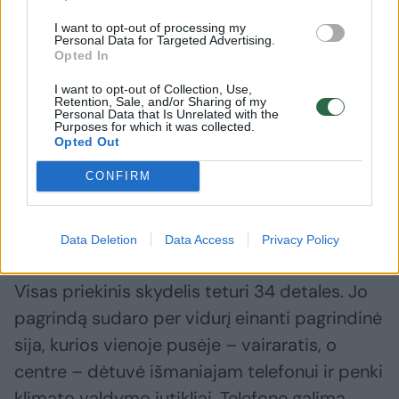
I want to opt-out of processing my
Tvariausias tas, kurio nereikia prižiūrėti
Personal Data for Targeted Advertising.
Opted In
I want to opt-out of Collection, Use,
Įprastai gatvėmis riedantys pustrečios tonos
Retention, Sale, and/or Sharing of my
Personal Data that Is Unrelated with the
sveriantys SUV su gausybe ekranų, odinėmis
Purposes for which it was collected.
Opted Out
sėdynėmis nėra tokie tvarūs, kaip gali
pasirodyti. Jie sunkūs ir netaupūs, naudoja
CONFIRM
daug energijos. Savo ruožtu minėto prancūzų
kūrinio salonas išties paprastas.
Data Deletion
Data Access
Privacy Policy
Visas priekinis skydelis teturi 34 detales. Jo
pagrindą sudaro per vidurį einanti pagrindinė
sija, kurios vienoje pusėje – vairaratis, o
centre – dėtuvė išmaniajam telefonui ir penki
klimato valdymo jutikliai. Telefone galima