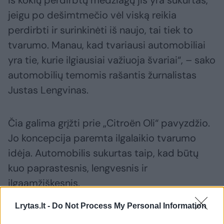
iš kokių perdirbtų medžiagų jis yra sukurtas,
jeigu po dešimtmečio vėl viską reikia
perdirbti ir surinkinėti iš naujo, tai tiek to
tvarumo. Manau, kad tvariausi automobiliai
yra tie, kurie ilgiausiai važiuoja švariai“, – sako
automobilių temomis rašantis žurnalistas
Justas Lengvinas.
Čia galima grįžti prie „Citroën Oli“ pavyzdžio.
Jo koncepcija paremta ilgalaikio tvarumo
idėja. Automobilis sukurtas taip, kad būtų
kuo paprastesnis, lengvesnis ir
ilgaamžiškesnis.
Lrytas.lt -
Do Not Process My Personal Information