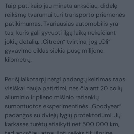
Taip pat, kaip jau minėta anksčiau, didelę
reikšmę tvarumui turi transporto priemonės
patikimumas. Tvariausias automobilis yra
tas, kuris gali gyvuoti ilgą laiką nekeičiant
jokių detalių. „Citroën“ tvirtina, jog „Oli“
gyvavimo ciklas siekia pusę milijono
kilometrų.
Per šį laikotarpį netgi padangų keitimas taps
visiškai nauja patirtimi, nes čia ant 20 colių
aliuminio ir plieno mišinio ratlankių
sumontuotos eksperimentinės „Goodyear“
padangos su dviejų lygių protektoriumi. Jų
karkasas turėtų atlaikyti net 500 000 km,
tad anksčiau atnaujinti reikės tik išorinę