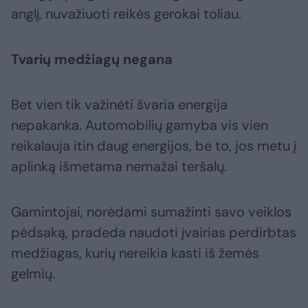
anglį, nuvažiuoti reikės gerokai toliau.
Tvarių medžiagų negana
Bet vien tik važinėti švaria energija
nepakanka. Automobilių gamyba vis vien
reikalauja itin daug energijos, be to, jos metu į
aplinką išmetama nemažai teršalų.
Gamintojai, norėdami sumažinti savo veiklos
pėdsaką, pradeda naudoti įvairias perdirbtas
medžiagas, kurių nereikia kasti iš žemės
gelmių.