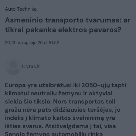
Auto
Technika
Asmeninio transporto tvarumas: ar
tikrai pakanka elektros pavaros?
2023 m. rugsėjo 26 d. 10:52
Lrytas.lt
Europa yra užsibrėžusi iki 2050-ųjų tapti
klimatui neutraliu žemynu ir aktyviai
siekia šio tikslo. Nors transportas toli
gražu nėra pats didžiausias teršėjas, jo
indėlis į klimato kaitos švelninimą yra
išties svarus. Atsižvelgdama į tai, visa
Senojo žemyno automobilių rinka