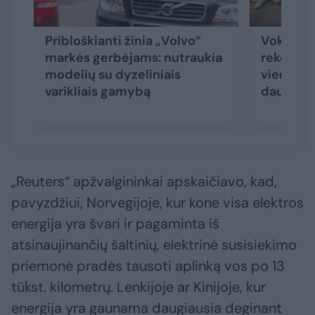
Pribloškianti žinia „Volvo“
Vokiečia
markės gerbėjams: nutraukia
rekordą 
modelių su dyzeliniais
viena įk
varikliais gamybą
daugiau 
„Reuters“ apžvalgininkai apskaičiavo, kad,
pavyzdžiui, Norvegijoje, kur kone visa elektros
energija yra švari ir pagaminta iš
atsinaujinančių šaltinių, elektrinė susisiekimo
priemonė pradės tausoti aplinką vos po 13
tūkst. kilometrų. Lenkijoje ar Kinijoje, kur
energija yra gaunama daugiausia deginant