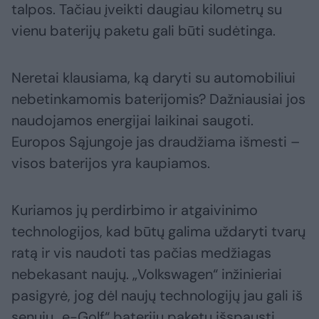
talpos. Tačiau įveikti daugiau kilometrų su
vienu baterijų paketu gali būti sudėtinga.
Neretai klausiama, ką daryti su automobiliui
nebetinkamomis baterijomis? Dažniausiai jos
naudojamos energijai laikinai saugoti.
Europos Sąjungoje jas draudžiama išmesti –
visos baterijos yra kaupiamos.
Kuriamos jų perdirbimo ir atgaivinimo
technologijos, kad būtų galima uždaryti tvarų
ratą ir vis naudoti tas pačias medžiagas
nebekasant naujų. „Volkswagen“ inžinieriai
pasigyrė, jog dėl naujų technologijų jau gali iš
senųjų „e-Golf“ baterijų paketų išspausti