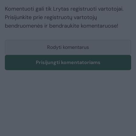
Komentuoti gali tik Lrytas registruoti vartotojai.
Prisijunkite prie registruotų vartotojų
bendruomenės ir bendraukite komentaruose!
Rodyti komentarus
Prisijungti komentatoriams