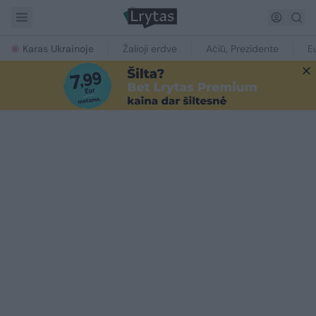
Karas Ukrainoje
Žalioji erdvė
Ačiū, Prezidente
E