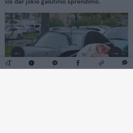
vis dar jokio galutinio sprendimo.
Daugiau nuotraukų (7)
Į naujienų portalo
Lrytas
redakciją kreipęsis
Virginijus Kairys tikina, kad po Lietuvoje
patirtos avarijos draudimo bendrovė iki šiol