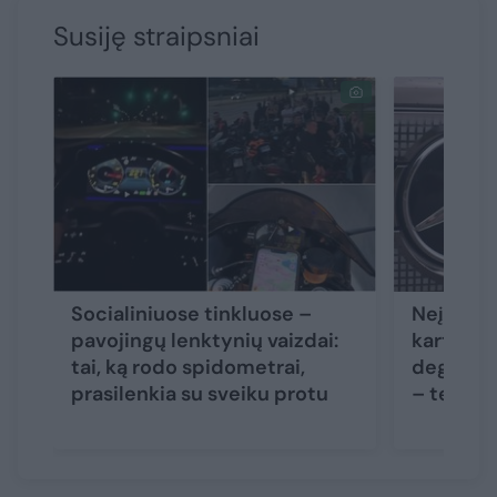
Susiję straipsniai
Socialiniuose tinkluose –
Neįgalia
pavojingų lenktynių vaizdai:
karto du
tai, ką rodo spidometrai,
degalinės
prasilenkia su sveiku protu
– teism