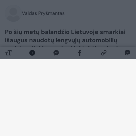
Valdas Pryšmantas
Po šių metų balandžio Lietuvoje smarkiai
išaugus naudotų lengvųjų automobilių
registracijai jų pardavėjai tvirtina, kad
paklausos augimą galėjo lemti ir
gyventojų iš antrosios pensijų pakopos
fondų paimti pinigai.