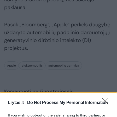
paklausa.
Pasak „Bloomberg“, „Apple“ perkels daugybę
uždaryto automobilių padalinio darbuotojų į
generatyvinio dirbtinio intelekto (DI)
projektus.
Apple
elektromobilis
automobilių gamyba
Komentuoti po šiuo straipsniu
Lrytas.lt -
Do Not Process My Personal Information
Komentuoti gali tik Lrytas registruoti vartotojai.
Prisijunkite prie registruotų vartotojų
If you wish to opt-out of the sale, sharing to third parties, or