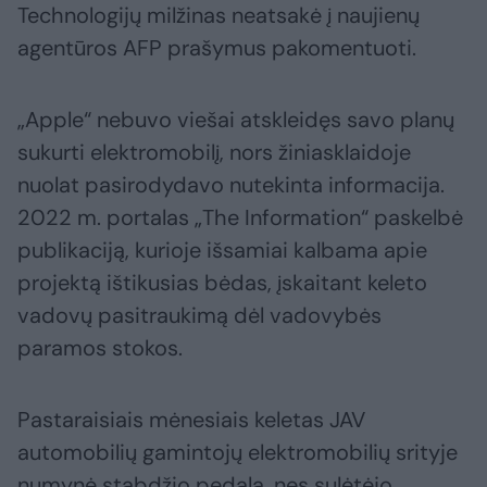
Technologijų milžinas neatsakė į naujienų
agentūros AFP prašymus pakomentuoti.
„Apple“ nebuvo viešai atskleidęs savo planų
sukurti elektromobilį, nors žiniasklaidoje
nuolat pasirodydavo nutekinta informacija.
2022 m. portalas „The Information“ paskelbė
publikaciją, kurioje išsamiai kalbama apie
projektą ištikusias bėdas, įskaitant keleto
vadovų pasitraukimą dėl vadovybės
paramos stokos.
Pastaraisiais mėnesiais keletas JAV
automobilių gamintojų elektromobilių srityje
numynė stabdžio pedalą, nes sulėtėjo