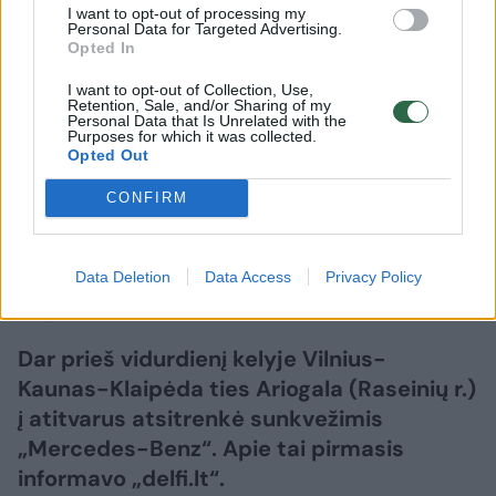
I want to opt-out of processing my
Personal Data for Targeted Advertising.
Auto
Radaras
Opted In
Autostradoje – milžiniška spūstis:
I want to opt-out of Collection, Use,
Retention, Sale, and/or Sharing of my
sunkvežimis rėžėsi į atitvarus,
Personal Data that Is Unrelated with the
Purposes for which it was collected.
nutempinėti teko itin ilgai
Opted Out
CONFIRM
2026 m. rugpjūčio 7 d. 13:25
Data Deletion
Data Access
Privacy Policy
Lrytas.lt
Dar prieš vidurdienį kelyje Vilnius-
Kaunas-Klaipėda ties Ariogala (Raseinių r.)
į atitvarus atsitrenkė sunkvežimis
„Mercedes-Benz“. Apie tai pirmasis
informavo „delfi.lt“.