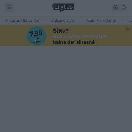
Karas Ukrainoje
Žalioji erdvė
Ačiū, Prezidente
E