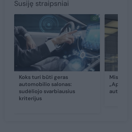
Susiję straipsniai
Koks turi būti geras
Misija n
automobilio salonas:
„Apple“ 
sudėliojo svarbiausius
automobi
kriterijus