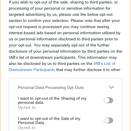
If you wish to opt-out of the sale, sharing to third parties, or
processing of your personal or sensitive information for
Po kurio laiko aštrus, nors ir iš pirmo žvilgsnio
targeted advertising by us, please use the below opt-out
malonus kvapas, gali pradėti kelti organizmo
section to confirm your selection. Please note that after your
apsauginę reakciją. Organizmas bando nuo to
opt-out request is processed you may continue seeing
interest-based ads based on personal information utilized by
apsisaugoti, todėl gali imti skaudėti galvą ar
us or personal information disclosed to third parties prior to
pradėti tekėti nosis. Tai panašu į alerginę
your opt-out. You may separately opt-out of the further
disclosure of your personal information by third parties on the
reakciją.
IAB’s list of downstream participants. This information may
also be disclosed by us to third parties on the
IAB’s List of
Downstream Participants
that may further disclose it to other
Tuo pat metu sulėtėja kraujospūdis į galvos
third parties.
smegenis, nuo to gali prasidėti skausmas kai
Personal Data Processing Opt Outs
kuriose galvos dalyse arba visos galvos
skausmas, kuris primena migreną.
I want to opt-out of the Sharing of my
personal data.
Opted In
Anot pranešimo, nuo tokio skausmo gali
I want to opt-out of the Sale of my
Personal Data.
nepadėti net nuskausminamieji vaistai,
Opted In