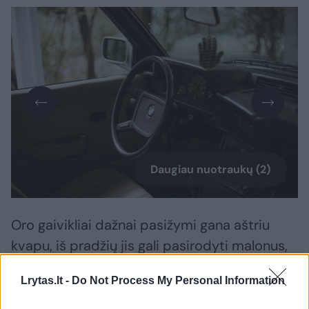
Daugiau nuotraukų (2)
Oro gaivikliai dažnai pasižymi gana aštriu
kvapu, iš pradžių jis gali pasirodyti malonus,
tačiau ilgiau sėdint automobilyje jis pradeda
Lrytas.lt -
Do Not Process My Personal Information
varginti.