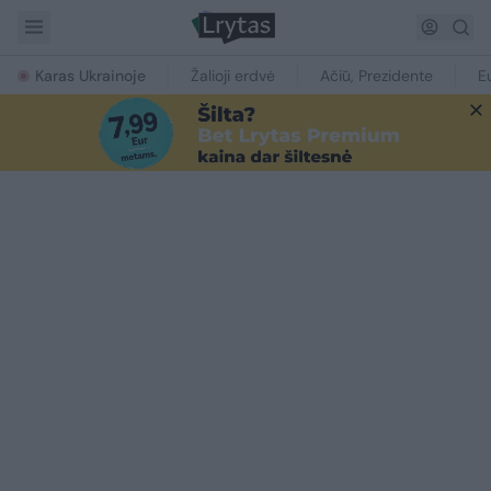
Karas Ukrainoje
Žalioji erdvė
Ačiū, Prezidente
E