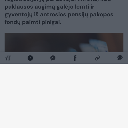
paklausos augimą galėjo lemti ir
gyventojų iš antrosios pensijų pakopos
fondų paimti pinigai.
Daugiau nuotraukų (10)
Antrąjį šių metų ketvirtį naudotų automobilių