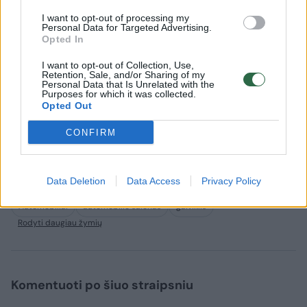
tačiau pakanka tiesiog atsikratyti kvapo arba
I want to opt-out of processing my
Personal Data for Targeted Advertising.
išeiti į gryną orą ir netrukus skausmas turėtų
Opted In
praeiti.
I want to opt-out of Collection, Use,
Retention, Sale, and/or Sharing of my
Personal Data that Is Unrelated with the
Purposes for which it was collected.
Dėl to mokslininkai ilgose kelionėse pataria
Opted Out
visai atsisakyti automobilių kvapų, ypač,
CONFIRM
jeigu viename automobilyje važiuoja keletas
asmenų.
Data Deletion
Data Access
Privacy Policy
Automobiliai
automobilio salonas
gaiviklis
Rodyti daugiau žymių
Komentuoti po šiuo straipsniu