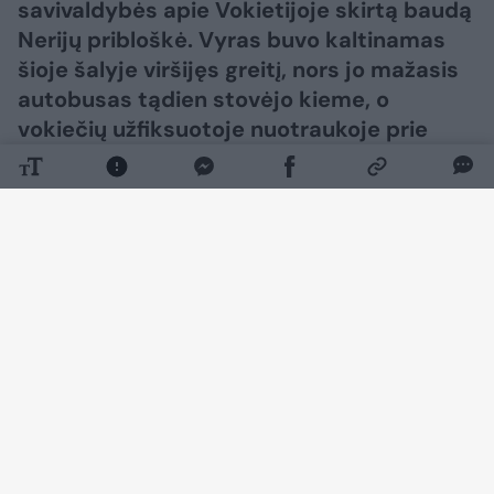
savivaldybės apie Vokietijoje skirtą baudą
Nerijų pribloškė. Vyras buvo kaltinamas
šioje šalyje viršijęs greitį, nors jo mažasis
autobusas tądien stovėjo kieme, o
vokiečių užfiksuotoje nuotraukoje prie
vairo sėdėjo niekada nematytas vyras.
Daugiau nuotraukų (8)