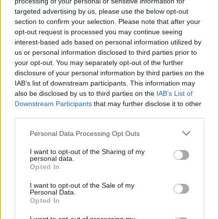
processing of your personal or sensitive information for
targeted advertising by us, please use the below opt-out
section to confirm your selection. Please note that after your
„Tesla“ paleis biudžetinį
Naudoto
opt-out request is processed you may continue seeing
„Model 3“ modelį su gerokai
Arteon“ 
interest-based ads based on personal information utilized by
apkarpyta įranga
žinomos 
us or personal information disclosed to third parties prior to
gražiame
your opt-out. You may separately opt-out of the further
visiems
disclosure of your personal information by third parties on the
IAB’s list of downstream participants. This information may
also be disclosed by us to third parties on the
IAB’s List of
Downstream Participants
that may further disclose it to other
third parties.
Pavyzdžiui, korporacijai „Stellantis“ prireikė
Personal Data Processing Opt Outs
beveik dvejų metų, kad prie prastai
I want to opt-out of the Sharing of my
personal data.
parduodamo elektrinio hečbeko „Fiat 500e“
Opted In
platformos įsiūtų vidaus degimo variklį. Na, o
I want to opt-out of the Sale of my
rezultatą jie dar tik žada parodyti.
Personal Data.
Opted In