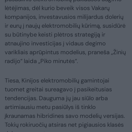
lėtėjimas, dėl kurio beveik visos Vakarų
kompanijos, investavusios milijardus dolerių
ir eurų į naujų elektromobilių kūrimą, susidūrė
su būtinybe keisti plėtros strategiją ir
atnaujino investicijas į vidaus degimo
varikliais aprūpintus modelius, praneša „Žinių
radijo“ laida „Piko minutės“.
Tiesa, Kinijos elektromobilių gamintojai
tuomet greitai sureagavo į pasikeitusias
tendencijas. Dauguma jų jau siūlo arba
artimiausiu metu pasiūlys iš tinklo
įkraunamas hibridines savo modelių versijas.
Tokių rokiruočių atsiras net pigiausios klasės