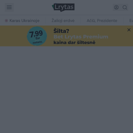
Karas Ukrainoje
Žalioji erdvė
Ačiū, Prezidente
E