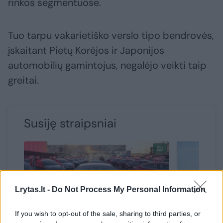
rinkos segmentuose.
Tuo tarpu vakarietiško verslo tipo bendrovės,
įskaitant Pietų Korėjos ir Japonijos
automobilių gamintojus, negalėjo veikti taip
greitai.
Susiję straipsniai
Lrytas.lt -
Do Not Process My Personal Information
If you wish to opt-out of the sale, sharing to third parties, or