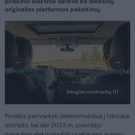
priekinio elektros variklio be didesnių
originalios platformos pakeitimų.
Daugiau nuotraukų (1)
Poreikis pertvarkyti elektromobilius į hibridus
atsirado, kai dar 2023 m. prasidėjo
pasaulinis elektromobilių paklausos augimo