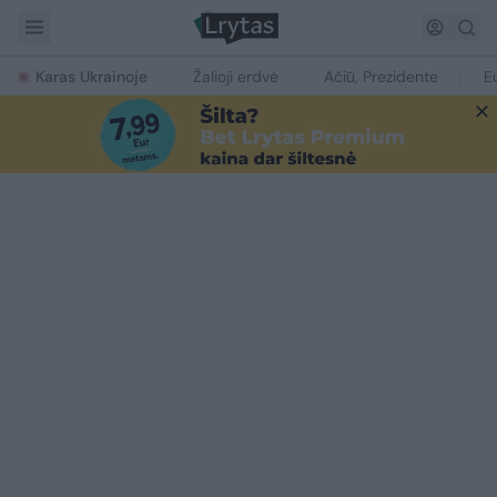
Karas Ukrainoje
Žalioji erdvė
Ačiū, Prezidente
E