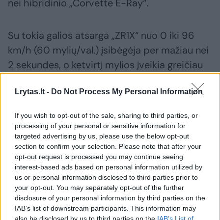
nei hibridinio „Corvette E-Ray“.
Su tokia galios atsarga „ZR1X“ nuo 0 iki 96
km/h (60 mylių/val.) įsibėgėja per mažiau nei
2 sekundes, o ketvirtį mylios įveikia greičiau
nei per 9 sekundes. Palyginimui: ankstesnis
Lrytas.lt -
Do Not Process My Personal Information
rekordininkas E-Ray įsibėgėja iki 96 km/h per
2,5 sekundės, o ketvirtį mylios įveikia per 10,5
If you wish to opt-out of the sale, sharing to third parties, or
sekundės.
processing of your personal or sensitive information for
targeted advertising by us, please use the below opt-out
section to confirm your selection. Please note that after your
opt-out request is processed you may continue seeing
Susiję straipsniai
interest-based ads based on personal information utilized by
us or personal information disclosed to third parties prior to
your opt-out. You may separately opt-out of the further
disclosure of your personal information by third parties on the
IAB’s list of downstream participants. This information may
also be disclosed by us to third parties on the
IAB’s List of