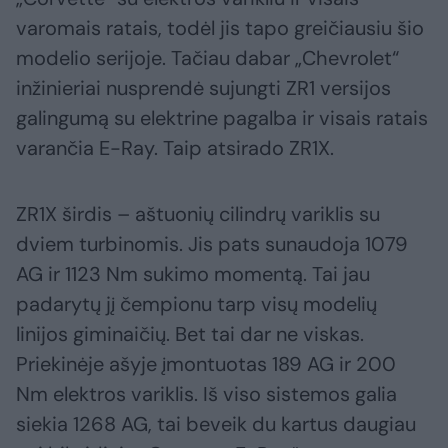
varomais ratais, todėl jis tapo greičiausiu šio
modelio serijoje. Tačiau dabar „Chevrolet“
inžinieriai nusprendė sujungti ZR1 versijos
galingumą su elektrine pagalba ir visais ratais
varančia E-Ray. Taip atsirado ZR1X.
ZR1X širdis – aštuonių cilindrų variklis su
dviem turbinomis. Jis pats sunaudoja 1079
AG ir 1123 Nm sukimo momentą. Tai jau
padarytų jį čempionu tarp visų modelių
linijos giminaičių. Bet tai dar ne viskas.
Priekinėje ašyje įmontuotas 189 AG ir 200
Nm elektros variklis. Iš viso sistemos galia
siekia 1268 AG, tai beveik du kartus daugiau