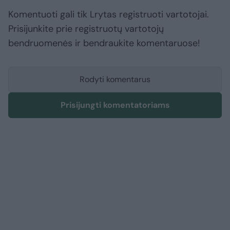
Komentuoti gali tik Lrytas registruoti vartotojai.
Prisijunkite prie registruotų vartotojų
bendruomenės ir bendraukite komentaruose!
Rodyti komentarus
Prisijungti komentatoriams