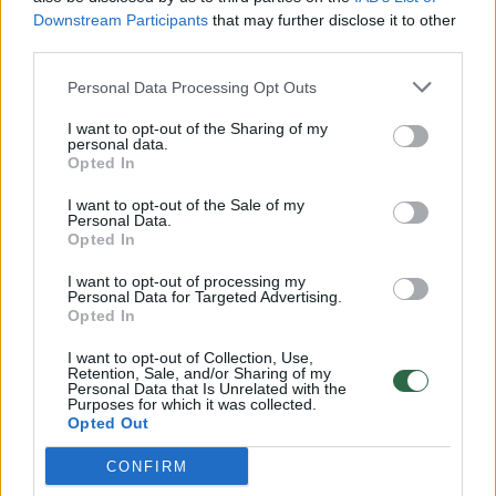
Downstream Participants
that may further disclose it to other
third parties.
Personal Data Processing Opt Outs
I want to opt-out of the Sharing of my
personal data.
Naudoto „Ford Kuga Plug-in“
TOP 3 vis
Opted In
(nuo 2019 m.) testas: kuo jis
beveik n
I want to opt-out of the Sale of my
panašus į „Toyota“ hibridus
patikrin
Personal Data.
statistik
Opted In
I want to opt-out of processing my
Personal Data for Targeted Advertising.
Opted In
I want to opt-out of Collection, Use,
ZR1X baterija yra tokia pati kaip E-Ray – 1,9
Retention, Sale, and/or Sharing of my
Personal Data that Is Unrelated with the
Purposes for which it was collected.
kW⋅h talpos. Tiesa, naudingoji talpa tapo
Opted Out
didesnė, bet „Chevrolet“ tikslių skaičių
CONFIRM
neatskleidžia.