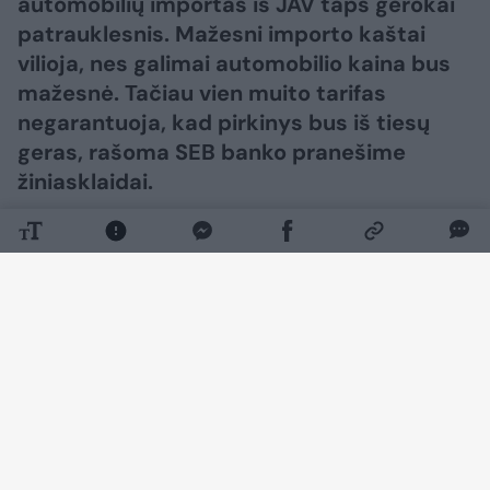
automobilių importas iš JAV taps gerokai
patrauklesnis. Mažesni importo kaštai
vilioja, nes galimai automobilio kaina bus
mažesnė. Tačiau vien muito tarifas
negarantuoja, kad pirkinys bus iš tiesų
geras, rašoma SEB banko pranešime
žiniasklaidai.
Daugiau nuotraukų (4)