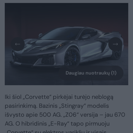
Daugiau nuotraukų (1)
Iki šiol „Corvette“ pirkėjai turėjo neblogą
pasirinkimą. Bazinis „Stingray“ modelis
išvysto apie 500 AG. „Z06“ versija – jau 670
AG. O hibridinis „E-Ray“ tapo pirmuoju
„Corvette“ su elektros varikliu ir visais