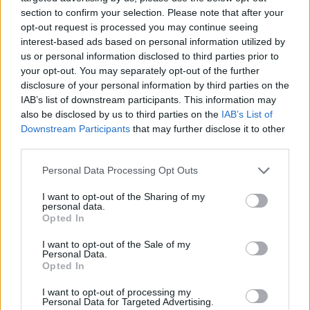
palyginti su kitais krosoveriais. Dėl to (ir dėl
section to confirm your selection. Please note that after your
opt-out request is processed you may continue seeing
aukštos langų linijos) šiek tiek nukenčia
interest-based ads based on personal information utilized by
matomumas atgal, nors apskritai prie
us or personal information disclosed to third parties prior to
kompaktiško krosoverio gabaritų priprasti
your opt-out. You may separately opt-out of the further
disclosure of your personal information by third parties on the
nėra sunku.
IAB’s list of downstream participants. This information may
also be disclosed by us to third parties on the
IAB’s List of
Downstream Participants
that may further disclose it to other
Antroje eilėje ribota erdvė virš galvos – už
third parties.
stilingą stogo liniją tenka sumokėti. Tačiau
Personal Data Processing Opt Outs
man, esant 176 cm ūgio, nebuvo ankšta, ir
I want to opt-out of the Sharing of my
kojoms vietos pakako. „Opel Mokka“ nėra
personal data.
Opted In
pernelyg platus, todėl gale patogiau sėdėti
dviem. Atlošų ar oro srauto deflektorių
I want to opt-out of the Sale of my
Personal Data.
galiniams keleiviams nėra, bet yra USB
Opted In
prievadai.
I want to opt-out of processing my
Personal Data for Targeted Advertising.