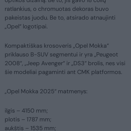
optikos dizainą. Be to, jis gavo 18 colių
ratlankius, o chromuotas dekoras buvo
pakeistas juodu. Be to, atsirado atnaujinti
„Opel“ logotipai.
Kompaktiškas krosoveris „Opel Mokka“
priklauso B-SUV segmentui ir yra „Peugeot
2008“, „Jeep Avenger“ ir „DS3“ brolis, nes visi
šie modeliai pagaminti ant CMK platformos.
„Opel Mokka 2025“ matmenys:
ilgis – 4150 mm;
plotis – 1787 mm;
aukštis – 1535 mm;