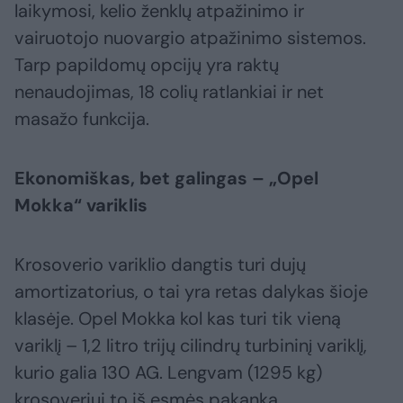
laikymosi, kelio ženklų atpažinimo ir
vairuotojo nuovargio atpažinimo sistemos.
Tarp papildomų opcijų yra raktų
nenaudojimas, 18 colių ratlankiai ir net
masažo funkcija.
Ekonomiškas, bet galingas – „Opel
Mokka“ variklis
Krosoverio variklio dangtis turi dujų
amortizatorius, o tai yra retas dalykas šioje
klasėje. Opel Mokka kol kas turi tik vieną
variklį – 1,2 litro trijų cilindrų turbininį variklį,
kurio galia 130 AG. Lengvam (1295 kg)
krosoveriui to iš esmės pakanka.