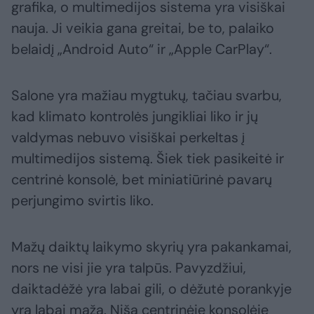
grafika, o multimedijos sistema yra visiškai
nauja. Ji veikia gana greitai, be to, palaiko
belaidį „Android Auto“ ir „Apple CarPlay“.
Salone yra mažiau mygtukų, tačiau svarbu,
kad klimato kontrolės jungikliai liko ir jų
valdymas nebuvo visiškai perkeltas į
multimedijos sistemą. Šiek tiek pasikeitė ir
centrinė konsolė, bet miniatiūrinė pavarų
perjungimo svirtis liko.
Mažų daiktų laikymo skyrių yra pakankamai,
nors ne visi jie yra talpūs. Pavyzdžiui,
daiktadėžė yra labai gili, o dėžutė porankyje
yra labai maža. Niša centrinėje konsolėje