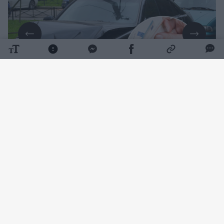
Daugiau nuotraukų (7)
Į naujienų portalo
Lrytas
redakciją kreipęsis
Virginijus Kairys tikina, kad po Lietuvoje
patirtos avarijos draudimo bendrovė iki šiol
nėra priėmusi sprendimo dėl žalos
atlyginimo. Vyras kelia klausimą, ar tokia
situacija yra pagrįstas sudėtingos bylos
tyrimas, ar vis dėlto nepateisinamas bylos