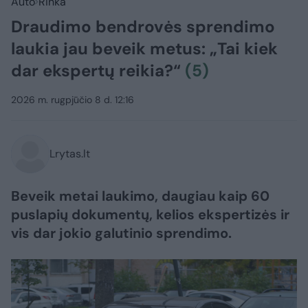
Auto
Rinka
Draudimo bendrovės sprendimo
laukia jau beveik metus: „Tai kiek
dar ekspertų reikia?“
(5)
2026 m. rugpjūčio 8 d. 12:16
Lrytas.lt
Beveik metai laukimo, daugiau kaip 60
puslapių dokumentų, kelios ekspertizės ir
vis dar jokio galutinio sprendimo.