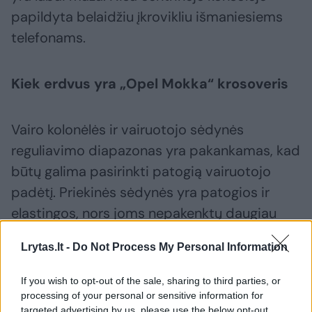
papildyta belaidžiu įkrovikliu išmaniesiems
telefonams.
Kiek erdvus yra „Opel Mokka“ krosoveris
Vairo kolonėlės ir vairuotojo sėdynės
reguliavimo diapazonas yra pakankamas, kad
būtų galima pasirinkti patogią vairuotojo
padėtį. Priekinės sėdynės yra patogios ir
elastingos, nors joms nepakenktų daugiau
šoninės atramos. Jos yra šildomos, kaip ir
Lrytas.lt -
Do Not Process My Personal Information
vairas.
If you wish to opt-out of the sale, sharing to third parties, or
processing of your personal or sensitive information for
Sėdynės Opel Mokka yra gana žemos,
targeted advertising by us, please use the below opt-out