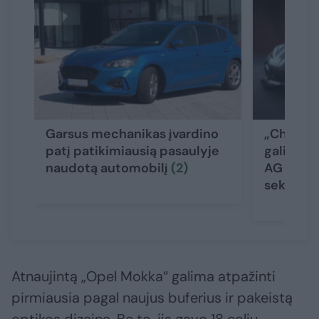
Garsus mechanikas įvardino
„Chevrol
patį patikimiausią pasaulyje
galingiau
naudotą automobilį
(2)
AG ir nuo
sekunde
Atnaujintą „Opel Mokka“ galima atpažinti
pirmiausia pagal naujus buferius ir pakeistą