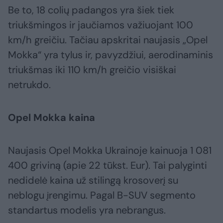
Be to, 18 colių padangos yra šiek tiek
triukšmingos ir jaučiamos važiuojant 100
km/h greičiu. Tačiau apskritai naujasis „Opel
Mokka“ yra tylus ir, pavyzdžiui, aerodinaminis
triukšmas iki 110 km/h greičio visiškai
netrukdo.
Opel Mokka kaina
Naujasis Opel Mokka Ukrainoje kainuoja 1 081
400 griviną (apie 22 tūkst. Eur). Tai palyginti
nedidelė kaina už stilingą krosoverį su
neblogu įrengimu. Pagal B-SUV segmento
standartus modelis yra nebrangus.