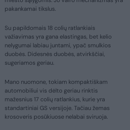
miesto sąlygomis. Jo vairo mechanizmas yra
pakankamai tikslus.
Su papildomais 18 colių ratlankiais
važiavimas yra gana elastingas, bet kelio
nelygumai labiau juntami, ypač smulkios
duobės. Didesnės duobės, atvirkščiai,
sugeriamos geriau.
Mano nuomone, tokiam kompaktiškam
automobiliui vis dėlto geriau rinktis
mažesnius 17 colių ratlankius, kurie yra
standartiniai GS versijoje. Tačiau žemas
krosoveris posūkiuose nelabai sviruoja.