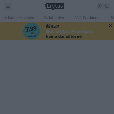
Karas Ukrainoje
Žalioji erdvė
Ačiū, Prezidente
E