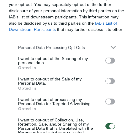
teisminių procesų. Būtent todėl sulaikymo
your opt-out. You may separately opt-out of the further
disclosure of your personal information by third parties on the
aikštelėse aptiksime ir kelis automobilius,
IAB’s list of downstream participants. This information may
kurie saugomi virš penkerių metų.
also be disclosed by us to third parties on the
IAB’s List of
Downstream Participants
that may further disclose it to other
third parties.
Personal Data Processing Opt Outs
I want to opt-out of the Sharing of my
personal data.
Kaunas
dingo automobilis
aikštelė
Rodyti daugiau žymių
Opted In
I want to opt-out of the Sale of my
Personal Data.
Opted In
Komentuoti po šiuo straipsniu
I want to opt-out of processing my
Personal Data for Targeted Advertising.
Opted In
Komentuoti gali tik Lrytas registruoti vartotojai.
Prisijunkite prie registruotų vartotojų
I want to opt-out of Collection, Use,
Retention, Sale, and/or Sharing of my
bendruomenės ir bendraukite komentaruose!
Personal Data that Is Unrelated with the
Purposes for which it was collected.