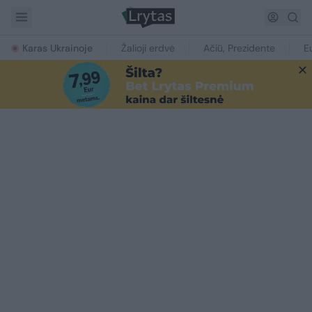
Karas Ukrainoje
Žalioji erdvė
Ačiū, Prezidente
E