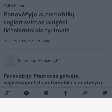
Auto
Rinka
Panevėžyje automobilių
registravimas baigėsi
ikiteisminiais tyrimais
2026 m. rugpjūčio 6 d. 10:48
Raimonda Mikučionytė
Panevėžyje, Pramonės gatvėje,
registruojant du automobilius nustatyta
įtarimų sukėlusių aplinkybių. Paaiškėjo,
kad automobilis „Audi Q3“ ieškomas
Italijoje, o „Mercedes-Benz“
identifikavimo numeris turi klastojimo