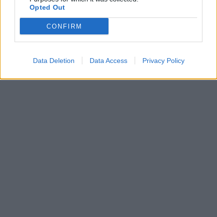
Opted Out
Rodyti komentarus
CONFIRM
Prisijungti komentatoriams
Data Deletion
Data Access
Privacy Policy