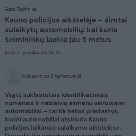
Auto
Technika
Kauno policijos aikštelėje – šimtai
sulaikytų automobilių: kai kurie
šeimininkų laukia jau 5 metus
2025 m. gruodžio 2 d. 08:45
Aleksandras Znamerovskis
Vogti, suklastotais identifikaciniais
numeriais ir neblaivių asmenų vairuojami
automobiliai – tai tik kelios priežastys,
kodėl automobiliai atsiduria Kauno
policijos laikinojo sulaikymo aikštelėse.
Daugelis čia aptinkamų automobilių yra