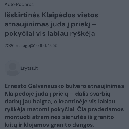
Auto
Radaras
Išskirtinės Klaipėdos vietos
atnaujinimas juda į priekį –
pokyčiai vis labiau ryškėja
2026 m. rugpjūčio 6 d. 13:55
Lrytas.lt
Ernesto Galvanausko bulvaro atnaujinimas
Klaipėdoje juda į priekį – dalis svarbių
darbų jau baigta, o krantinėje vis labiau
ryškėja matomi pokyčiai. Čia pradedamos
montuoti atraminės sienutės iš granito
luitų ir klojamos granito dangos.