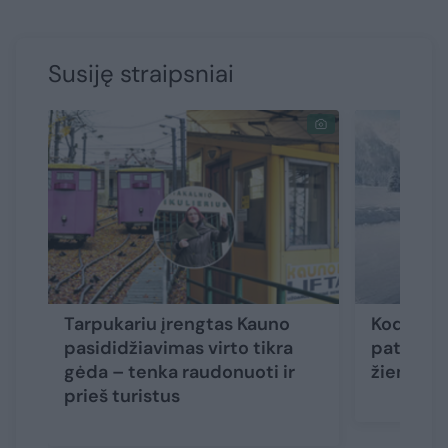
Susiję straipsniai
Tarpukariu įrengtas Kauno
Kodėl SU
pasididžiavimas virto tikra
patikimi
gėda – tenka raudonuoti ir
žiemos s
prieš turistus