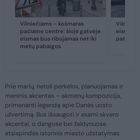
Vilniečiams – košmaras
Vilniaus
pačiame centre: šioje gatvėje
eismas – 
eismas bus ribojamas net iki
pat rude
metų pabaigos
Prie marių, netoli perkėlos, planuojamas ir
meninis akcentas – akmenų kompozicija,
primenanti legendą apie Danės uosto
užvertimą. Bus išsaugoti ir esami skvero
akcentai, o dangose bei želdynuose
atsispindės istorinis miesto užstatymas.