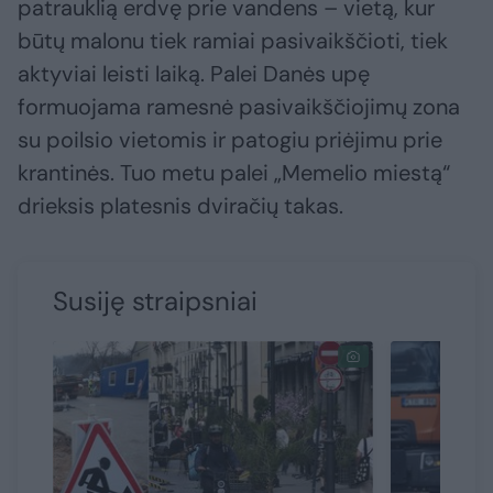
patrauklią erdvę prie vandens – vietą, kur
būtų malonu tiek ramiai pasivaikščioti, tiek
aktyviai leisti laiką. Palei Danės upę
formuojama ramesnė pasivaikščiojimų zona
su poilsio vietomis ir patogiu priėjimu prie
krantinės. Tuo metu palei „Memelio miestą“
drieksis platesnis dviračių takas.
Susiję straipsniai