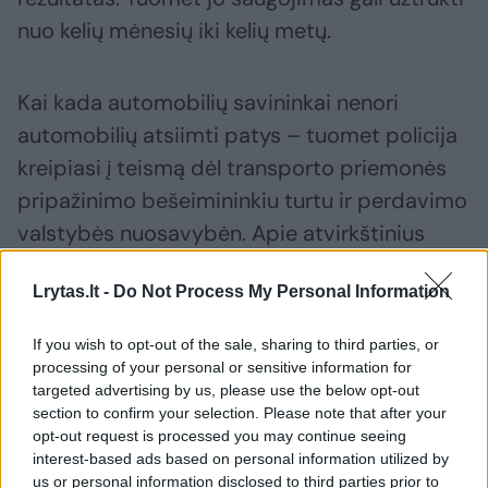
nuo kelių mėnesių iki kelių metų.
Kai kada automobilių savininkai nenori
automobilių atsiimti patys – tuomet policija
kreipiasi į teismą dėl transporto priemonės
pripažinimo bešeimininkiu turtu ir perdavimo
valstybės nuosavybėn. Apie atvirkštinius
atvejus, kuomet savininkai bandytų
Lrytas.lt -
Do Not Process My Personal Information
automobilius iš sulaikymo aikštelės
susigrąžinti neteisėtais būdais, S. Zaikinui
If you wish to opt-out of the sale, sharing to third parties, or
girdėti neteko.
processing of your personal or sensitive information for
targeted advertising by us, please use the below opt-out
section to confirm your selection. Please note that after your
Vis dėlto, kai kurie automobiliai negali būti
opt-out request is processed you may continue seeing
interest-based ads based on personal information utilized by
perduoti valstybei dėl ilgai užsitęsusių
us or personal information disclosed to third parties prior to