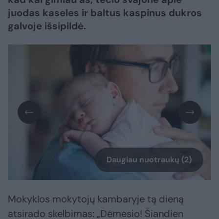
juodas kaseles ir baltus kaspinus dukros
galvoje išsipildė.
Daugiau nuotraukų (2)
Mokyklos mokytojų kambaryje tą dieną
atsirado skelbimas: „Dėmesio! Šiandien