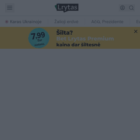
Karas Ukrainoje
Žalioji erdvė
Ačiū, Prezidente
E