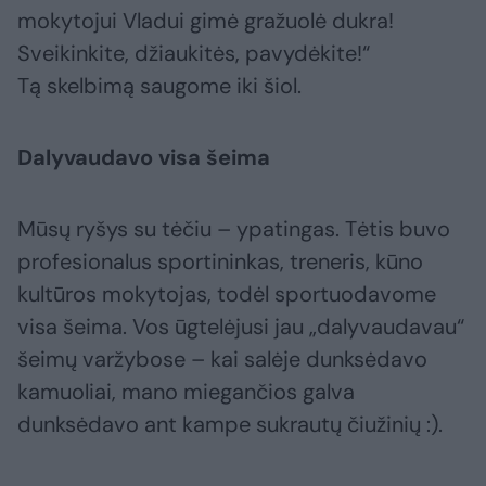
mokytojui Vladui gimė gražuolė dukra!
Sveikinkite, džiaukitės, pavydėkite!“
Tą skelbimą saugome iki šiol.
Dalyvaudavo visa šeima
Mūsų ryšys su tėčiu – ypatingas. Tėtis buvo
profesionalus sportininkas, treneris, kūno
kultūros mokytojas, todėl sportuodavome
visa šeima. Vos ūgtelėjusi jau „dalyvaudavau“
šeimų varžybose – kai salėje dunksėdavo
kamuoliai, mano miegančios galva
dunksėdavo ant kampe sukrautų čiužinių :).