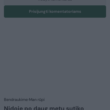
Prisijungti komentatoriams
Bendraukime
Man rūpi
Nidoje po daug metų sutiko