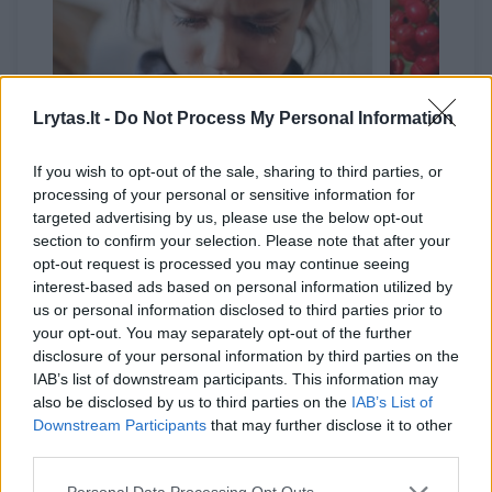
Lrytas.lt -
Do Not Process My Personal Information
Po tragiškos avarijos be
Iš Vilnia
If you wish to opt-out of the sale, sharing to third parties, or
mamos likusiai mažylei –
studentę
processing of your personal or sensitive information for
antras smūgis šeimoje
nustebin
targeted advertising by us, please use the below opt-out
section to confirm your selection. Please note that after your
opt-out request is processed you may continue seeing
interest-based ads based on personal information utilized by
us or personal information disclosed to third parties prior to
your opt-out. You may separately opt-out of the further
Anuomet šeimų varžybose turėjo būti 4
disclosure of your personal information by third parties on the
dalyviai, o mes jau buvome penkiese. Aišku,
IAB’s list of downstream participants. This information may
also be disclosed by us to third parties on the
IAB’s List of
silpniausia grandis, t. y., aš, turėjo
Downstream Participants
that may further disclose it to other
nedalyvauti. Tačiau aš irgi bėgdavau trumpas
third parties.
distancijas, stengdavausi iš visų jėgų ir net
Personal Data Processing Opt Outs