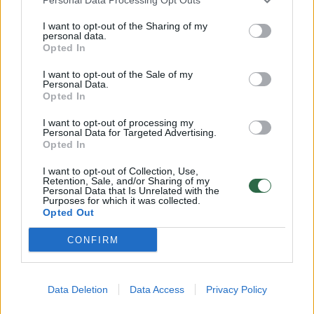
nesuprasdavau, kad mano rezultatai niekur
I want to opt-out of the Sharing of my
neskaičiuojami.
personal data.
Opted In
I want to opt-out of the Sale of my
Perkirtus finišo juostelę mane sugaudavo
Personal Data.
Opted In
tėtis ir sukdavo aukštai iškėlęs... Kai mūsų
šeima laimėdavo varžybas, keturi medaliai
I want to opt-out of processing my
Personal Data for Targeted Advertising.
suguldavo ant namiškių krūtinių, o aš
Opted In
laikydavau svarbiausią – didžiulę taurę :).
I want to opt-out of Collection, Use,
Tokios nuotraukos patekdavo į rajoninį
Retention, Sale, and/or Sharing of my
Personal Data that Is Unrelated with the
Purposes for which it was collected.
laikraštį ir aš jausdavausi dar ypatingesnė.
Opted Out
CONFIRM
Vienas kitam ypatingi
Data Deletion
Data Access
Privacy Policy
Vėliau, per kūno kultūros pamokas, kai