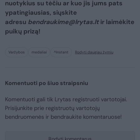
nuotykius su tėčiu ar kuo jis jums pats
ypatingiausias, siųskite
adresu
bendraukime@lrytas.lt
ir laimėkite
puikų prizą!
Varžybos
medaliai
^Instant
Rodyti daugiau žymių
Komentuoti po šiuo straipsniu
Komentuoti gali tik Lrytas registruoti vartotojai.
Prisijunkite prie registruotų vartotojų
bendruomenės ir bendraukite komentaruose!
Rodyti komentarus