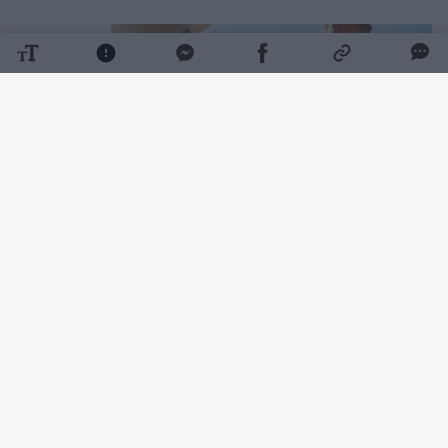
Daugiau nuotraukų (2)
Kol vieną vasaros vakarą Nidoje tai nutiko
man.
Į Nidą išvažiavau viena. Po skyrybų praėjo