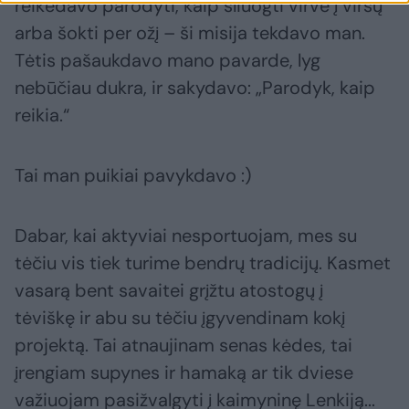
reikėdavo parodyti, kaip sliuogti virve į viršų
arba šokti per ožį – ši misija tekdavo man.
Tėtis pašaukdavo mano pavarde, lyg
nebūčiau dukra, ir sakydavo: „Parodyk, kaip
reikia.“
Tai man puikiai pavykdavo :)
Dabar, kai aktyviai nesportuojam, mes su
tėčiu vis tiek turime bendrų tradicijų. Kasmet
vasarą bent savaitei grįžtu atostogų į
tėviškę ir abu su tėčiu įgyvendinam kokį
projektą. Tai atnaujinam senas kėdes, tai
įrengiam supynes ir hamaką ar tik dviese
važiuojam pasižvalgyti į kaimyninę Lenkiją...