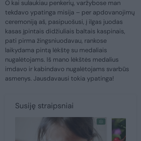
O kai sulaukiau penkerių, varžybose man
tekdavo ypatinga misija – per apdovanojimų
ceremoniją aš, pasipuošusi, į ilgas juodas
kasas įpintais didžiuliais baltais kaspinais,
pati pirma žingsniuodavau, rankose
laikydama pintą lėkštę su medaliais
nugalėtojams. Iš mano lėkštės medalius
imdavo ir kabindavo nugalėtojams svarbūs
asmenys. Jausdavausi tokia ypatinga!
Susiję straipsniai