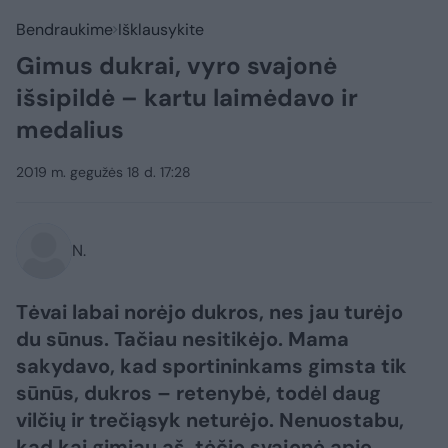
Bendraukime
Išklausykite
Gimus dukrai, vyro svajonė
išsipildė – kartu laimėdavo ir
medalius
2019 m. gegužės 18 d. 17:28
N.
Tėvai labai norėjo dukros, nes jau turėjo
du sūnus. Tačiau nesitikėjo. Mama
sakydavo, kad sportininkams gimsta tik
sūnūs, dukros – retenybė, todėl daug
vilčių ir trečiąsyk neturėjo. Nenuostabu,
kad kai gimiau aš, tėčio svajonė apie