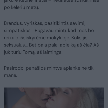
įsikūrė Kaune, ir štai – netikėtas susitikimas
po kelerių metų.
Brandus, vyriškas, pasitikintis savimi,
simpatiškas... Pagavau mintį, kad mes be
reikalo išsiskyrėme mokykloje. Koks jis
seksualus... Bet pala pala, apie ką aš čia? Aš
juk turiu Tomą, aš laiminga.
Pasirodo, panašios mintys aplankė ne tik
mane.