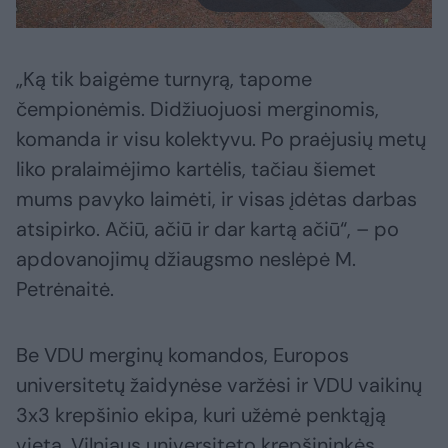
„Ką tik baigėme turnyrą, tapome
čempionėmis. Didžiuojuosi merginomis,
komanda ir visu kolektyvu. Po praėjusių metų
liko pralaimėjimo kartėlis, tačiau šiemet
mums pavyko laimėti, ir visas įdėtas darbas
atsipirko. Ačiū, ačiū ir dar kartą ačiū“, – po
apdovanojimų džiaugsmo neslėpė M.
Petrėnaitė.
Be VDU merginų komandos, Europos
universitetų žaidynėse varžėsi ir VDU vaikinų
3x3 krepšinio ekipa, kuri užėmė penktąją
vietą. Vilniaus universiteto krepšininkės