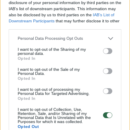
košmaru: „Viską darydavau iš
buvo pra
disclosure of your personal information by third parties on the
baimės“
gatvėje 
IAB’s list of downstream participants. This information may
also be disclosed by us to third parties on the
IAB’s List of
Downstream Participants
that may further disclose it to other
third parties.
Personal Data Processing Opt Outs
Susiradau gerą psichologę – ji man padėjo
I want to opt-out of the Sharing of my
personal data.
ištverti ir suvokti šį sunkų laikotarpį.
Opted In
Atsisveikinti ir paleisti abu vyrus. Dabar žinau,
I want to opt-out of the Sale of my
ką pasakyti kitoms moterims: jeigu
Personal Data.
Opted In
nesijaučiate visu 100 procentų tikros dėl
jausmų, neverta tempti laiko ir atiminėti jo iš
I want to opt-out of processing my
Personal Data for Targeted Advertising.
kitų.
Opted In
I want to opt-out of Collection, Use,
Retention, Sale, and/or Sharing of my
Ir tik tuomet, kai paleidau abu vyrus,
Personal Data that Is Unrelated with the
Purposes for which it was collected.
pradėjau tikėti, kad kada nors sutiksiu tokį,
Opted Out