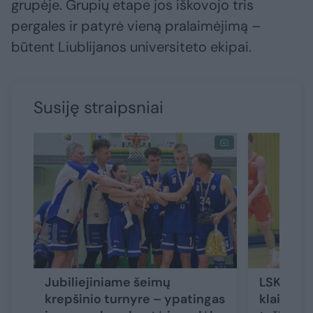
grupėje. Grupių etape jos iškovojo tris
pergales ir patyrė vieną pralaimėjimą –
būtent Liublijanos universiteto ekipai.
Susiję straipsniai
Jubiliejiniame šeimų
LSKL če
krepšinio turnyre – ypatingas
klaipėdie