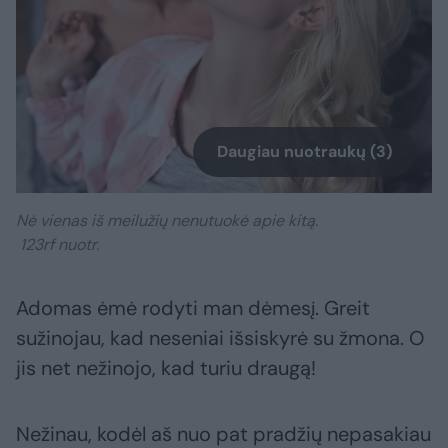
Daugiau nuotraukų (3)
Nė vienas iš meilužių nenutuokė apie kitą.
123rf nuotr.
Adomas ėmė rodyti man dėmesį. Greit
sužinojau, kad neseniai išsiskyrė su žmona. O
jis net nežinojo, kad turiu draugą!
Nežinau, kodėl aš nuo pat pradžių nepasakiau