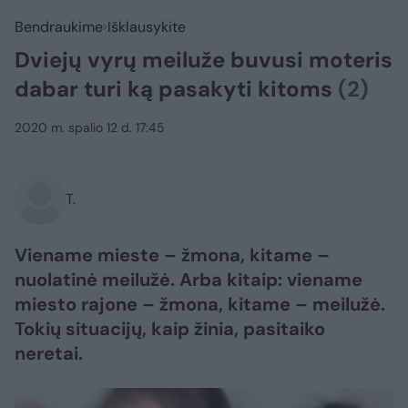
Bendraukime
Išklausykite
Dviejų vyrų meiluže buvusi moteris
dabar turi ką pasakyti kitoms
(2)
2020 m. spalio 12 d. 17:45
T.
Viename mieste – žmona, kitame –
nuolatinė meilužė. Arba kitaip: viename
miesto rajone – žmona, kitame – meilužė.
Tokių situacijų, kaip žinia, pasitaiko
neretai.