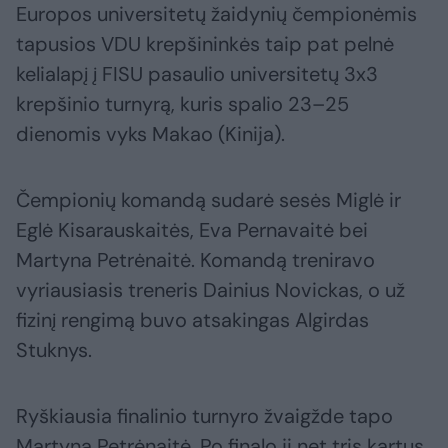
Europos universitetų žaidynių čempionėmis
tapusios VDU krepšininkės taip pat pelnė
kelialapį į FISU pasaulio universitetų 3x3
krepšinio turnyrą, kuris spalio 23–25
dienomis vyks Makao (Kinija).
Čempionių komandą sudarė sesės Miglė ir
Eglė Kisarauskaitės, Eva Pernavaitė bei
Martyna Petrėnaitė. Komandą treniravo
vyriausiasis treneris Dainius Novickas, o už
fizinį rengimą buvo atsakingas Algirdas
Stuknys.
Ryškiausia finalinio turnyro žvaigžde tapo
Martyna Petrėnaitė. Po finalo ji net tris kartus