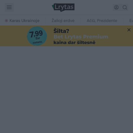
Karas Ukrainoje
Žalioji erdvė
Ačiū, Prezidente
E