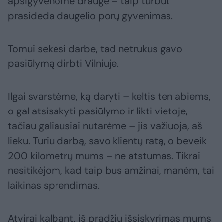
apsigyvenome drauge – taip turbūt
prasideda daugelio porų gyvenimas.
Tomui sekėsi darbe, tad netrukus gavo
pasiūlymą dirbti Vilniuje.
Ilgai svarstėme, ką daryti – keltis ten abiems,
o gal atsisakyti pasiūlymo ir likti vietoje,
tačiau galiausiai nutarėme – jis važiuoja, aš
lieku. Turiu darbą, savo klientų ratą, o beveik
200 kilometrų mums – ne atstumas. Tikrai
nesitikėjom, kad taip bus amžinai, manėm, tai
laikinas sprendimas.
Atvirai kalbant, iš pradžių išsiskyrimas mums