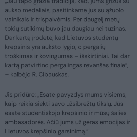
„Jau tapo gražia tradicija, kad, jums grįžus su
aukso medaliais, pasitinkame jus su ąžuolo
vainikais ir trispalvėmis. Per daugelį metų
tokių sutikimų buvo jau daugiau nei tuzinas.
Dar kartą įrodėte, kad Lietuvos studentų
krepšinis yra aukšto lygio, o pergalių
troškimas ir kovingumas – išskirtiniai. Tai dar
kartą patvirtino pergalingas revanšas finale“,
– kalbėjo R. Cibauskas.
Jis pridūrė: „Esate pavyzdys mums visiems,
kaip reikia siekti savo užsibrėžtų tikslų. Jūs
esate studentiškojo krepšinio ir mūsų šalies
ambasadorės. Ačiū jums už geras emocijas ir
Lietuvos krepšinio garsinimą.“