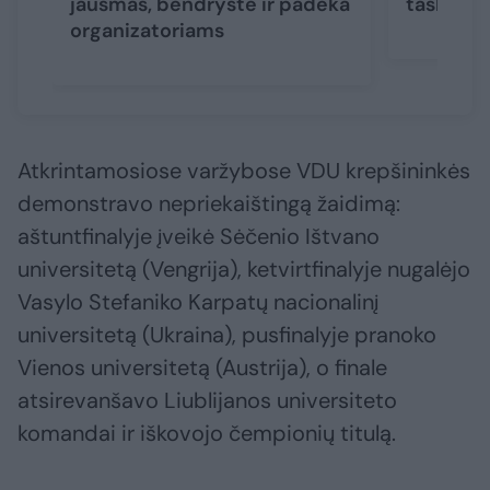
jausmas, bendrystė ir padėka
taškų def
organizatoriams
Atkrintamosiose varžybose VDU krepšininkės
demonstravo nepriekaištingą žaidimą:
aštuntfinalyje įveikė Sėčenio Ištvano
universitetą (Vengrija), ketvirtfinalyje nugalėjo
Vasylo Stefaniko Karpatų nacionalinį
universitetą (Ukraina), pusfinalyje pranoko
Vienos universitetą (Austrija), o finale
atsirevanšavo Liublijanos universiteto
komandai ir iškovojo čempionių titulą.