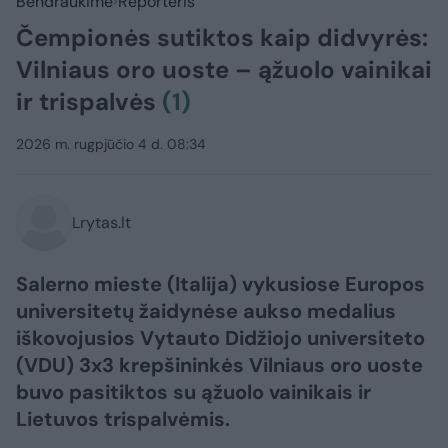
Bendraukime
Reporteris
Čempionės sutiktos kaip didvyrės:
Vilniaus oro uoste – ąžuolo vainikai
ir trispalvės
(1)
2026 m. rugpjūčio 4 d. 08:34
Lrytas.lt
Salerno mieste (Italija) vykusiose Europos
universitetų žaidynėse aukso medalius
iškovojusios Vytauto Didžiojo universiteto
(VDU) 3x3 krepšininkės Vilniaus oro uoste
buvo pasitiktos su ąžuolo vainikais ir
Lietuvos trispalvėmis.