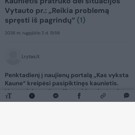
Kaunietis pratrūko dėl situacijos
Vytauto pr.: „Reikia problemą
spręsti iš pagrindų“
(1)
2026 m. rugpjūčio 2 d. 13:56
Lrytas.lt
Penktadienį į naujienų portalą „Kas vyksta
Kaune“ kreipėsi pasipiktinęs kaunietis.
Vyro teigimu, viena iš svarbių miesto vietų
– Vytauto prospektas bei teritorija aplink
Autobusų stotį – pastaruoju metu tampa
vis mažiau patraukli miestiečiams ir Kauno
svečiams. Skaitytojas atkreipia dėmesį į
švaros trūkumą, dvėselienos smarvę ir