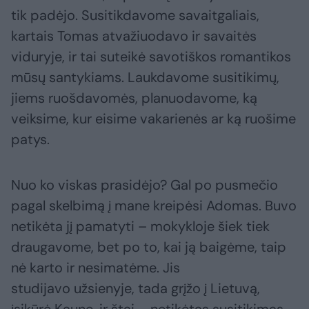
tik padėjo. Susitikdavome savaitgaliais,
kartais Tomas atvažiuodavo ir savaitės
viduryje, ir tai suteikė savotiškos romantikos
mūsų santykiams. Laukdavome susitikimų,
jiems ruošdavomės, planuodavome, ką
veiksime, kur eisime vakarienės ar ką ruošime
patys.
Nuo ko viskas prasidėjo? Gal po pusmečio
pagal skelbimą į mane kreipėsi Adomas. Buvo
netikėta jį pamatyti – mokykloje šiek tiek
draugavome, bet po to, kai ją baigėme, taip
nė karto ir nesimatėme. Jis
studijavo užsienyje, tada grįžo į Lietuvą,