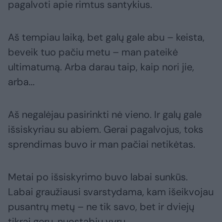
pagalvoti apie rimtus santykius.
Aš tempiau laiką, bet galų gale abu – keista,
beveik tuo pačiu metu – man pateikė
ultimatumą. Arba darau taip, kaip nori jie,
arba...
Aš negalėjau pasirinkti nė vieno. Ir galų gale
išsiskyriau su abiem. Gerai pagalvojus, toks
sprendimas buvo ir man pačiai netikėtas.
Metai po išsiskyrimo buvo labai sunkūs.
Labai graužiausi svarstydama, kam išeikvojau
pusantrų metų – ne tik savo, bet ir dviejų
tikrai gerų, nuostabių vyrų.