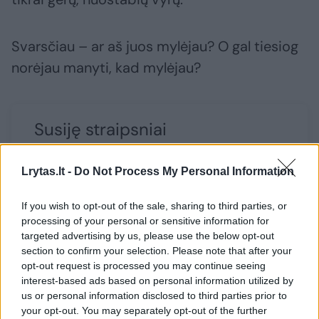
Svarsčiau – ar aš juos mylėjau? O gal tiesiog
norėjau manyti, kad mylėjau?
Susiję straipsniai
Lrytas.lt -
Do Not Process My Personal Information
If you wish to opt-out of the sale, sharing to third parties, or
processing of your personal or sensitive information for
targeted advertising by us, please use the below opt-out
section to confirm your selection. Please note that after your
opt-out request is processed you may continue seeing
interest-based ads based on personal information utilized by
us or personal information disclosed to third parties prior to
Aistringas romanas virto
Meilužio
your opt-out. You may separately opt-out of the further