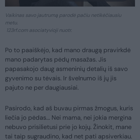
Vaikinas savo jautrumą parodė pačiu netikėčiausiu
metu.
123rf.com asociatyvioji nuotr.
Po to paaiškėjo, kad mano draugą pravirkdė
mano padarytas pėdų masažas. Jis
papasakojo daug asmeninių detalių iš savo
gyvenimo su tėvais. Ir švelnumo iš jų jis
pajuto ne per daugiausiai.
Pasirodo, kad aš buvau pirmas žmogus, kuris
liečia jo pėdas... Nei mama, nei jokia mergina
nebuvo prisilietusi prie jo kojų. Žinokit, mane
tai taip sugraudino, kad net pati apsiverkiau.