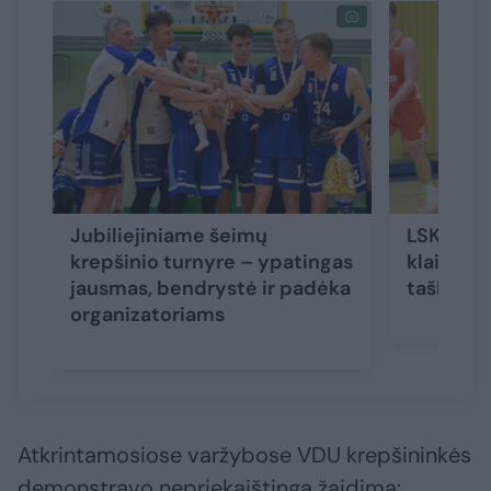
Jubiliejiniame šeimų
LSKL če
krepšinio turnyre – ypatingas
klaipėdie
jausmas, bendrystė ir padėka
taškų def
organizatoriams
Atkrintamosiose varžybose VDU krepšininkės
demonstravo nepriekaištingą žaidimą: