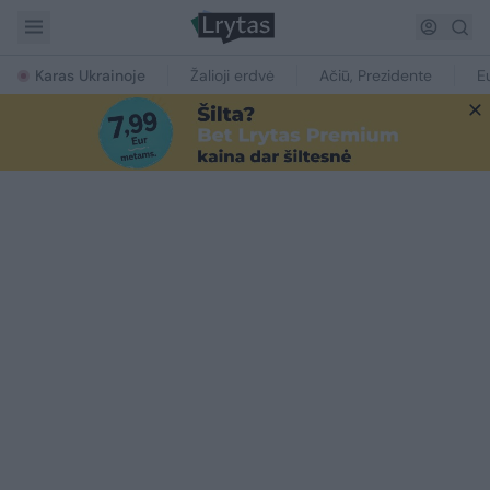
Karas Ukrainoje
Žalioji erdvė
Ačiū, Prezidente
E