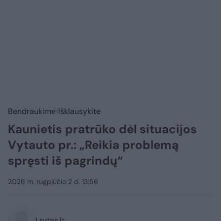
Bendraukime
Išklausykite
Kaunietis pratrūko dėl situacijos
Vytauto pr.: „Reikia problemą
spręsti iš pagrindų“
2026 m. rugpjūčio 2 d. 13:56
Lrytas.lt