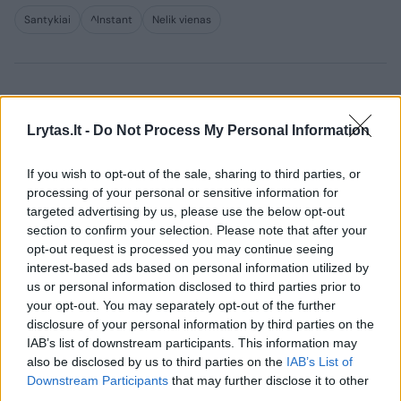
Santykiai
^Instant
Nelik vienas
Komentuoti po šiuo straipsniu
Lrytas.lt -
Do Not Process My Personal Information
Komentuoti gali tik Lrytas registruoti vartotojai.
If you wish to opt-out of the sale, sharing to third parties, or
Prisijunkite prie registruotų vartotojų
processing of your personal or sensitive information for
bendruomenės ir bendraukite komentaruose!
targeted advertising by us, please use the below opt-out
section to confirm your selection. Please note that after your
opt-out request is processed you may continue seeing
Rodyti komentarus
interest-based ads based on personal information utilized by
us or personal information disclosed to third parties prior to
your opt-out. You may separately opt-out of the further
Prisijungti komentatoriams
disclosure of your personal information by third parties on the
IAB’s list of downstream participants. This information may
also be disclosed by us to third parties on the
IAB’s List of
Downstream Participants
that may further disclose it to other
third parties.