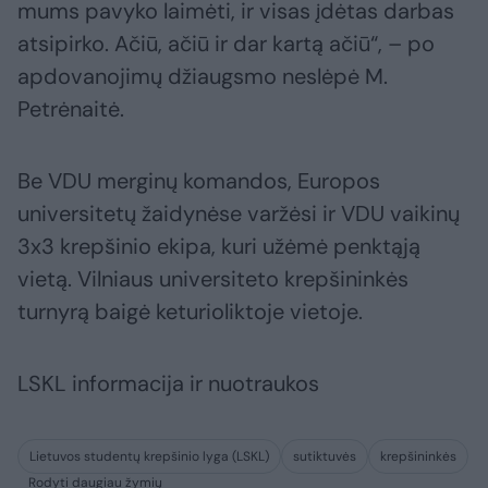
mums pavyko laimėti, ir visas įdėtas darbas
atsipirko. Ačiū, ačiū ir dar kartą ačiū“, – po
apdovanojimų džiaugsmo neslėpė M.
Petrėnaitė.
Be VDU merginų komandos, Europos
universitetų žaidynėse varžėsi ir VDU vaikinų
3x3 krepšinio ekipa, kuri užėmė penktąją
vietą. Vilniaus universiteto krepšininkės
turnyrą baigė keturioliktoje vietoje.
LSKL informacija ir nuotraukos
Lietuvos studentų krepšinio lyga (LSKL)
sutiktuvės
krepšininkės
Rodyti daugiau žymių