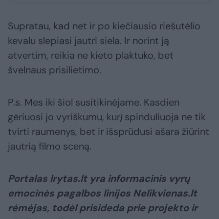
Supratau, kad net ir po kiečiausio riešutėlio
kevalu slepiasi jautri siela. Ir norint ją
atvertim, reikia ne kieto plaktuko, bet
švelnaus prisilietimo.
P.s. Mes iki šiol susitikinėjame. Kasdien
gėriuosi jo vyriškumu, kurį spinduliuoja ne tik
tvirti raumenys, bet ir išsprūdusi ašara žiūrint
jautrią filmo sceną.
Portalas lrytas.lt yra informacinis vyrų
emocinės pagalbos linijos Nelikvienas.lt
rėmėjas, todėl prisideda prie projekto ir