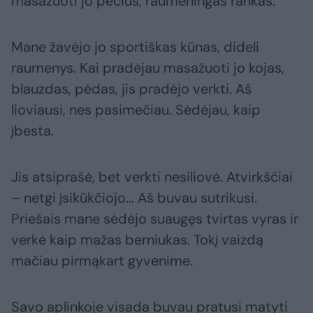
masažuoti jo pečius, raumeningas rankas.
Mane žavėjo jo sportiškas kūnas, dideli
raumenys. Kai pradėjau masažuoti jo kojas,
blauzdas, pėdas, jis pradėjo verkti. Aš
lioviausi, nes pasimečiau. Sėdėjau, kaip
įbesta.
Jis atsiprašė, bet verkti nesiliovė. Atvirkščiai
– netgi įsikūkčiojo... Aš buvau sutrikusi.
Priešais mane sėdėjo suaugęs tvirtas vyras ir
verkė kaip mažas berniukas. Tokį vaizdą
mačiau pirmąkart gyvenime.
Savo aplinkoje visada buvau pratusi matyti