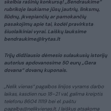
skelbia rašinių konkursą! „Bendraukime“
rubrikoje laukiame jūsų jautrių, linksmų,
liūdnų, įkvepiančių ar pamokančių
pasakojimų apie tai, kodėl pravirksta
šiuolaikiniai vyrai. Laiškų lauksime
bendraukime@lrytas.lt
Trijų didžiausio dėmesio sulaukusių istorijų
autorius apdovanosime 50 eurų „Gera
dovana“ dovanų kuponais
.
„Nelik vienas“ pagalbos linijos vyrams darbo
laikas, kasdien nuo 18–21 val, galima kreiptis
telefonu 8604 11119 bei el. paštu
pagalba@nelikvienas.lt. Į laiškus atsakoma