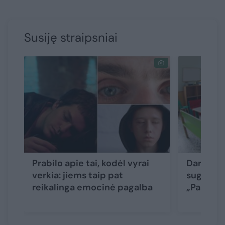
Susiję straipsniai
Prabilo apie tai, kodėl vyrai
Darželio
verkia: jiems taip pat
suglumi
reikalinga emocinė pagalba
„Pasimeč