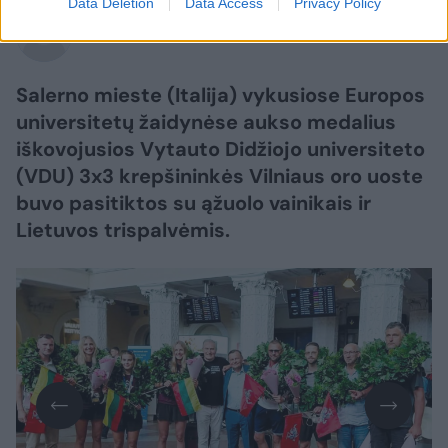
Data Deletion
Data Access
Privacy Policy
Lrytas.lt
Salerno mieste (Italija) vykusiose Europos
universitetų žaidynėse aukso medalius
iškovojusios Vytauto Didžiojo universiteto
(VDU) 3x3 krepšininkės Vilniaus oro uoste
buvo pasitiktos su ąžuolo vainikais ir
Lietuvos trispalvėmis.