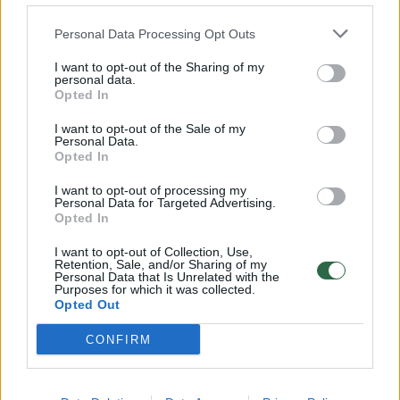
Personal Data Processing Opt Outs
I want to opt-out of the Sharing of my
personal data.
Opted In
I want to opt-out of the Sale of my
Personal Data.
Opted In
I want to opt-out of processing my
Personal Data for Targeted Advertising.
Opted In
Bendraukime
Reporteris
I want to opt-out of Collection, Use,
Čempionės sutiktos kaip didvyrės:
Retention, Sale, and/or Sharing of my
Personal Data that Is Unrelated with the
Vilniaus oro uoste – ąžuolo vainikai
Purposes for which it was collected.
Opted Out
ir trispalvės
(1)
CONFIRM
2026 m. rugpjūčio 4 d. 08:34