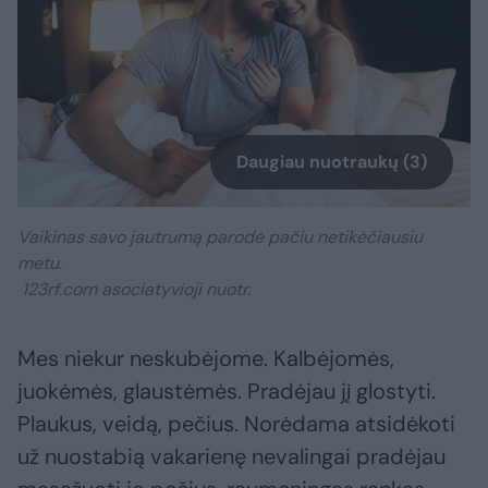
Daugiau nuotraukų (3)
Vaikinas savo jautrumą parodė pačiu netikėčiausiu
metu.
123rf.com asociatyvioji nuotr.
Mes niekur neskubėjome. Kalbėjomės,
juokėmės, glaustėmės. Pradėjau jį glostyti.
Plaukus, veidą, pečius. Norėdama atsidėkoti
už nuostabią vakarienę nevalingai pradėjau