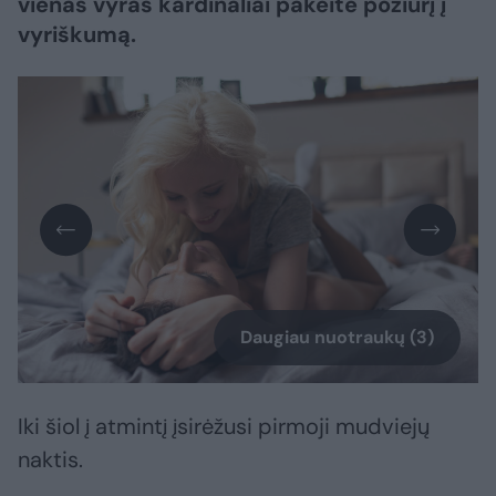
vienas vyras kardinaliai pakeitė požiūrį į
vyriškumą.
Daugiau nuotraukų (3)
Iki šiol į atmintį įsirėžusi pirmoji mudviejų
naktis.