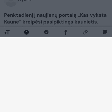
Penktadienį į naujienų portalą „Kas vyksta
Kaune“ kreipėsi pasipiktinęs kaunietis.
Vyro teigimu, viena iš svarbių miesto vietų
– Vytauto prospektas bei teritorija aplink
Autobusų stotį – pastaruoju metu tampa
vis mažiau patraukli miestiečiams ir Kauno
svečiams. Skaitytojas atkreipia dėmesį į
švaros trūkumą, dvėselienos smarvę ir
benamių elgesį minėtoje teritorijoje.