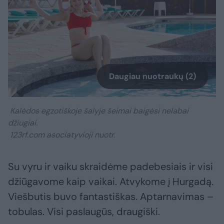
Daugiau nuotraukų (2)
Kalėdos egzotiškoje šalyje šeimai baigėsi nelabai
džiugiai.
123rf.com asociatyvioji nuotr.
Su vyru ir vaiku skraidėme padebesiais ir visi
džiūgavome kaip vaikai. Atvykome į Hurgadą.
Viešbutis buvo fantastiškas. Aptarnavimas –
tobulas. Visi paslaugūs, draugiški.