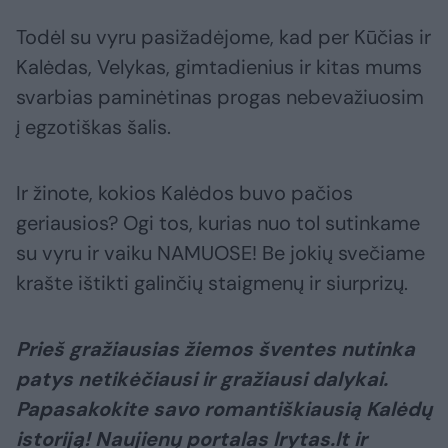
Todėl su vyru pasižadėjome, kad per Kūčias ir
Kalėdas, Velykas, gimtadienius ir kitas mums
svarbias paminėtinas progas nebevažiuosim
į egzotiškas šalis.
Ir žinote, kokios Kalėdos buvo pačios
geriausios? Ogi tos, kurias nuo tol sutinkame
su vyru ir vaiku NAMUOSE! Be jokių svečiame
krašte ištikti galinčių staigmenų ir siurprizų.
Prieš gražiausias žiemos šventes nutinka
patys netikėčiausi ir gražiausi dalykai.
Papasakokite savo romantiškiausią Kalėdų
istoriją! Naujienų portalas lrytas.lt ir