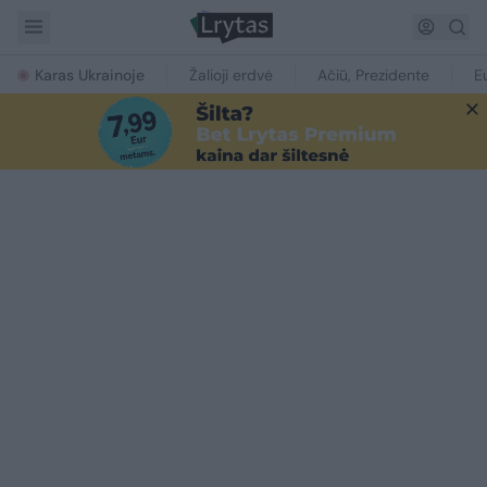
Karas Ukrainoje
Žalioji erdvė
Ačiū, Prezidente
E