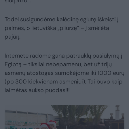
siurprizo...
Todėl susigundėme kalėdinę eglutę iškeisti į
palmes, o lietuvišką „pliurzę“ – į smėlėtą
pajūrį.
Internete radome gana patrauklų pasiūlymą į
Egiptą – tiksliai nebepamenu, bet už trijų
asmenų atostogas sumokėjome iki 1000 eurų
(po 300 kiekvienam asmeniui). Tai buvo kaip
laimėtas aukso puodas!!!