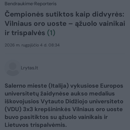
Bendraukime
Reporteris
Čempionės sutiktos kaip didvyrės:
Vilniaus oro uoste – ąžuolo vainikai
ir trispalvės
(1)
2026 m. rugpjūčio 4 d. 08:34
Lrytas.lt
Salerno mieste (Italija) vykusiose Europos
universitetų žaidynėse aukso medalius
iškovojusios Vytauto Didžiojo universiteto
(VDU) 3x3 krepšininkės Vilniaus oro uoste
buvo pasitiktos su ąžuolo vainikais ir
Lietuvos trispalvėmis.