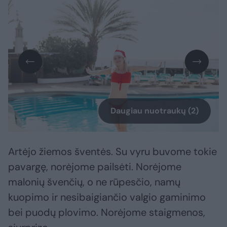
Daugiau nuotraukų (2)
Artėjo žiemos šventės. Su vyru buvome tokie
pavargę, norėjome pailsėti. Norėjome
malonių švenčių, o ne rūpesčio, namų
kuopimo ir nesibaigiančio valgio gaminimo
bei puodų plovimo. Norėjome staigmenos,