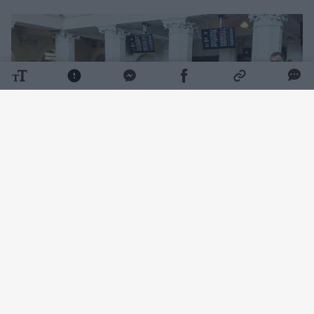
Daugiau nuotraukų (4)
Tokią staigmeną suorganizavo Lietuvos
studentų krepšinio lygos (LSKL) prezidentas
Rimantas Cibauskas.