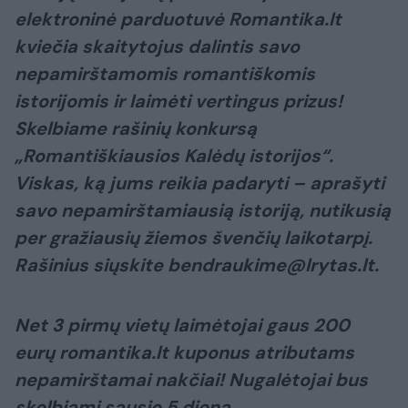
elektroninė parduotuvė Romantika.lt
kviečia skaitytojus dalintis savo
nepamirštamomis romantiškomis
istorijomis ir laimėti vertingus prizus!
Skelbiame rašinių konkursą
„Romantiškiausios Kalėdų istorijos“.
Viskas, ką jums reikia padaryti – aprašyti
savo nepamirštamiausią istoriją, nutikusią
per gražiausių žiemos švenčių laikotarpį.
Rašinius siųskite bendraukime@lrytas.lt.
Net 3 pirmų vietų laimėtojai gaus 200
eurų romantika.lt kuponus atributams
nepamirštamai nakčiai! Nugalėtojai bus
skelbiami sausio 5 dieną.