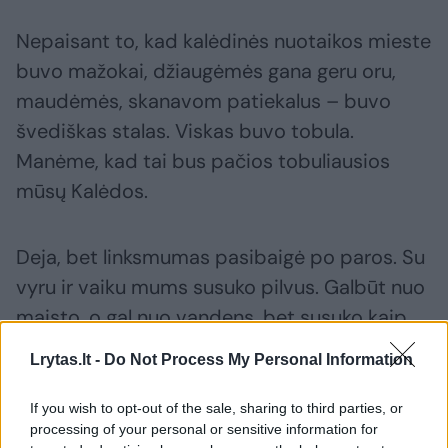
Nepaisant to, kad kalėdinės nuotaikos mieste
buvo mažokai, džiaugėmės gana geru oru,
maudėmės, skanavom patiekalus – buvo
švediškas stalas. Viskas buvo tobula.
Manėme, kad tai bus pačios tobuliausios
mūsų Kalėdos.
Deja, bet linksmumas pasibaigė po paros. Su
vyru ir vaiku mums susuko pilvus. Galbūt nuo
maisto, o gal nuo vandens, bet susuko kaip
reikiant. Iš viešbučio kambario toli išeiti
Lrytas.lt -
Do Not Process My Personal Information
negalėjome.
If you wish to opt-out of the sale, sharing to third parties, or
processing of your personal or sensitive information for
Nei į ekskursijas, nei į paplūdimį, nei Kalėdų