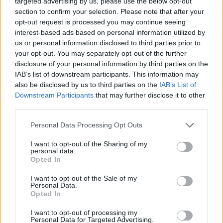
targeted advertising by us, please use the below opt-out
vakarienės...
section to confirm your selection. Please note that after your
opt-out request is processed you may continue seeing
interest-based ads based on personal information utilized by
us or personal information disclosed to third parties prior to
Susiję straipsniai
your opt-out. You may separately opt-out of the further
disclosure of your personal information by third parties on the
IAB’s list of downstream participants. This information may
also be disclosed by us to third parties on the
IAB’s List of
Downstream Participants
that may further disclose it to other
third parties.
Personal Data Processing Opt Outs
I want to opt-out of the Sharing of my
personal data.
Opted In
Per šventes prie jūros kur
Mylimojo
I want to opt-out of the Sale of my
Personal Data.
apsistoti ieškojusi šeima
ten, kur 
Opted In
išsižiojo: „Bobutės visai
vedė iš 
I want to opt-out of processing my
išprotėjo“
Personal Data for Targeted Advertising.