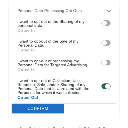
karštligiškai ima ieškoti bulvių aprašymų. Iš
Personal Data Processing Opt Outs
šono pastebiu, kad suranda viliją ir kuo
I want to opt-out of the Sharing of my
skubiau užverčia. Užtat triumfuodamas iš
personal data.
Opted In
tolo rodo kažkokių geltonų bulvių nuotrauką,
bet pavadinimą pirštu uždengia. Atseit, va,
I want to opt-out of the Sale of my
Personal Data.
nepatikli kūtvėla, tai – vilija.
Opted In
I want to opt-out of processing my
Personal Data for Targeted Advertising.
Darosi graudu, kad vaikinukas dėl kelių eurų
Opted In
pasirengęs bet ką meluoti, bet ką parduoti.
I want to opt-out of Collection, Use,
Retention, Sale, and/or Sharing of my
Personal Data that Is Unrelated with the
Purposes for which it was collected.
Mus stebi mašinoje sėdintis ūkio darbininkas.
Opted Out
Juodais pirštais, nešvariomis panagėmis
CONFIRM
suėmęs čiulpia cigaretę.