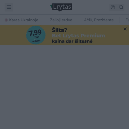
Karas Ukrainoje
Žalioji erdvė
Ačiū, Prezidente
E