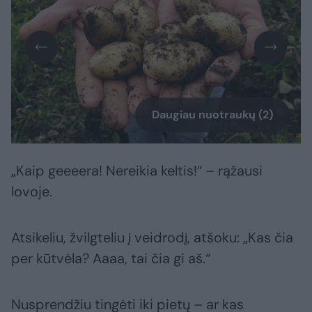
Daugiau nuotraukų (2)
„Kaip geeeera! Nereikia keltis!“ – rąžausi
lovoje.
Atsikeliu, žvilgteliu į veidrodį, atšoku: „Kas čia
per kūtvėla? Aaaa, tai čia gi aš.“
Nusprendžiu tingėti iki pietų – ar kas