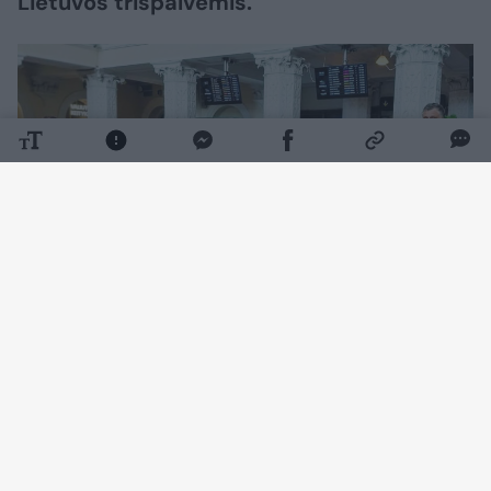
Lietuvos trispalvėmis.
Daugiau nuotraukų (4)
Tokią staigmeną suorganizavo Lietuvos
studentų krepšinio lygos (LSKL) prezidentas
Rimantas Cibauskas.