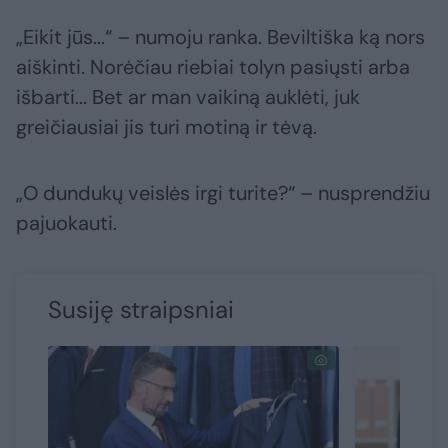
„Eikit jūs...“ – numoju ranka. Beviltiška ką nors
aiškinti. Norėčiau riebiai tolyn pasiųsti arba
išbarti... Bet ar man vaikiną auklėti, juk
greičiausiai jis turi motiną ir tėvą.
„O dundukų veislės irgi turite?“ – nusprendžiu
pajuokauti.
Susiję straipsniai