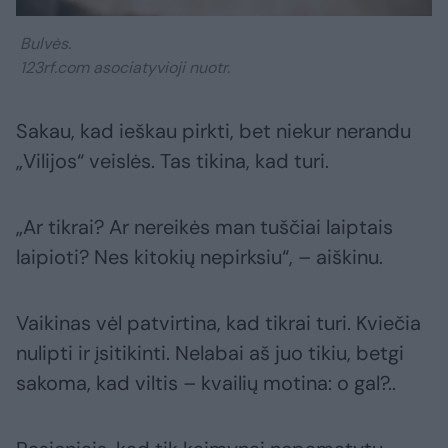
Bulvės.
123rf.com asociatyvioji nuotr.
Sakau, kad ieškau pirkti, bet niekur nerandu
„Vilijos“ veislės. Tas tikina, kad turi.
„Ar tikrai? Ar nereikės man tuščiai laiptais
laipioti? Nes kitokių nepirksiu“, – aiškinu.
Vaikinas vėl patvirtina, kad tikrai turi. Kviečia
nulipti ir įsitikinti. Nelabai aš juo tikiu, betgi
sakoma, kad viltis – kvailių motina: o gal?..