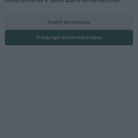
bendruomenės ir bendraukite komentaruose!
Rodyti komentarus
Prisijungti komentatoriams