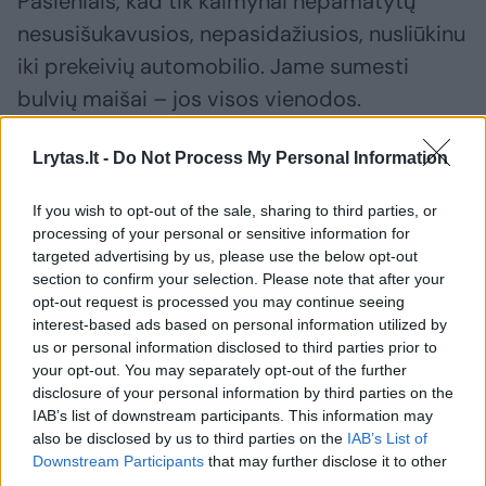
Pasieniais, kad tik kaimynai nepamatytų
nesusišukavusios, nepasidažiusios, nusliūkinu
iki prekeivių automobilio. Jame sumesti
bulvių maišai – jos visos vienodos.
Lrytas.lt -
Do Not Process My Personal Information
Bet vaikinas įžūliai išradingas, vardija iš
anksto išmoktas veisles: čia vilija, čia vineta,
If you wish to opt-out of the sale, sharing to third parties, or
adora, laura.... Plika akimi matyti, kad jos
processing of your personal or sensitive information for
targeted advertising by us, please use the below opt-out
geltonos ir tikrai tos pačios veislės. Pakvimpa
section to confirm your selection. Please note that after your
buitiniu kriminalu.
opt-out request is processed you may continue seeing
interest-based ads based on personal information utilized by
us or personal information disclosed to third parties prior to
Sakau, kad vilijos veislės bulvės – iš išorės
your opt-out. You may separately opt-out of the further
disclosure of your personal information by third parties on the
rausvos, o viduje baltos.
IAB’s list of downstream participants. This information may
also be disclosed by us to third parties on the
IAB’s List of
Downstream Participants
that may further disclose it to other
Vaikinas mobiliojo telefono internete
third parties.