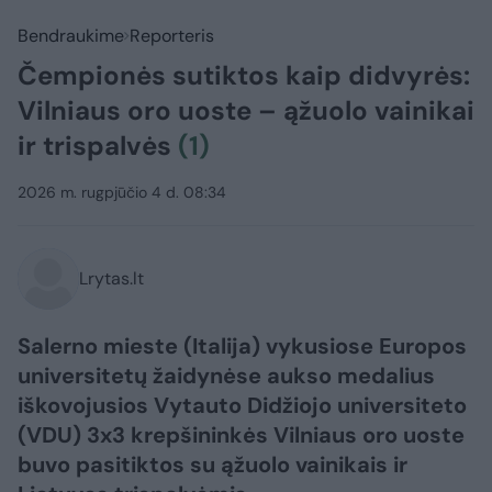
Bendraukime
Reporteris
Čempionės sutiktos kaip didvyrės:
Vilniaus oro uoste – ąžuolo vainikai
ir trispalvės
(1)
2026 m. rugpjūčio 4 d. 08:34
Lrytas.lt
Salerno mieste (Italija) vykusiose Europos
universitetų žaidynėse aukso medalius
iškovojusios Vytauto Didžiojo universiteto
(VDU) 3x3 krepšininkės Vilniaus oro uoste
buvo pasitiktos su ąžuolo vainikais ir