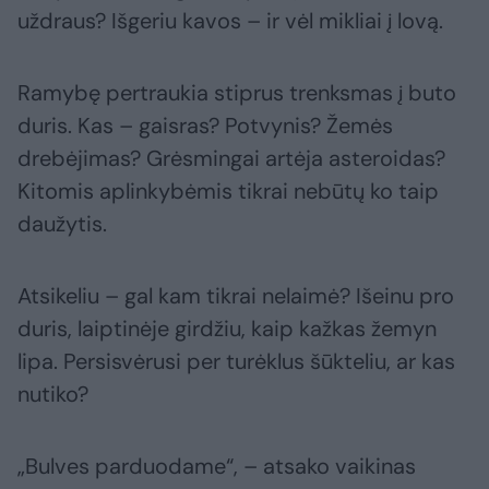
uždraus? Išgeriu kavos – ir vėl mikliai į lovą.
Ramybę pertraukia stiprus trenksmas į buto
duris. Kas – gaisras? Potvynis? Žemės
drebėjimas? Grėsmingai artėja asteroidas?
Kitomis aplinkybėmis tikrai nebūtų ko taip
daužytis.
Atsikeliu – gal kam tikrai nelaimė? Išeinu pro
duris, laiptinėje girdžiu, kaip kažkas žemyn
lipa. Persisvėrusi per turėklus šūkteliu, ar kas
nutiko?
„Bulves parduodame“, – atsako vaikinas