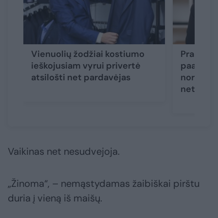
Vienuolių žodžiai kostiumo
Praeivę 
ieškojusiam vyrui privertė
paauglės
atsilošti net pardavėjas
nors pap
netikėči
Vaikinas net nesudvejoja.
„Žinoma“, – nemąstydamas žaibiškai pirštu
duria į vieną iš maišų.