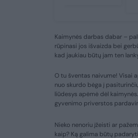
Kaimynės darbas dabar – palai
rūpinasi jos išvaizda bei ger
kad jaukiau būtų jam ten lanky
O tu šventas naivume! Visai a
nuo skurdo bėga į pasiturinčių
liūdesys apėmė dėl kaimynės. 
gyvenimo priverstos pardavin
Nieko nenoriu įžeisti ar pažemi
kaip? Ką galima būtų padaryti