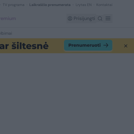
TV programa
Laikraščio prenumerata
Lrytas EN
Kontaktai
Premium
Prisijungti
lbimai