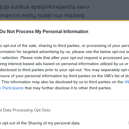
guje sutikus apsipirkinėjančią savo
 mamos metų, todėl nuo mažens
aisdavau su jos vaikais.
Do Not Process My Personal Information
iai. Daug metų buvo bedarbė ir gyveno
to opt-out of the sale, sharing to third parties, or processing of your per
formation for targeted advertising by us, please use the below opt-out s
r selection. Please note that after your opt-out request is processed y
eing interest-based ads based on personal information utilized by us or
disclosed to third parties prior to your opt-out. You may separately opt-
man net žandikaulis atvipo. Plaukai
losure of your personal information by third parties on the IAB’s list of
 irgi. Gal netgi įtartum, kad grožio meistrai
. This information may also be disclosed by us to third parties on the
IA
et ir prie krūtinės. Kaimynė buvo
Participants
that may further disclose it to other third parties.
žėjusi.
l Data Processing Opt Outs
keitimai! Suskubau apipilti komplimentais
o opt-out of the Sharing of my personal data.
.