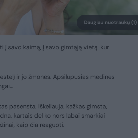
Daugiau nuotraukų (1)
ti į savo kaimą, į savo gimtąją vietą, kur
iestelį ir jo žmones. Apsilupusias medines
ngai…
as pasensta, iškeliauja, kažkas gimsta,
ūdna, kartais dėl ko nors labai smarkiai
žinai, kaip čia reaguoti.