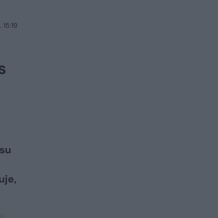
 15:19
s
 su
uje,