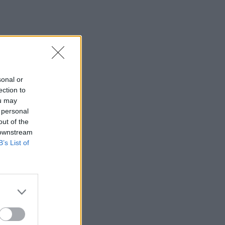
sonal or
ection to
ou may
 personal
out of the
 downstream
B’s List of