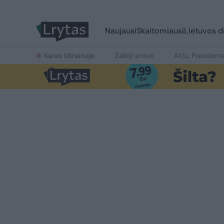
Naujausi
Skaitomiausi
Lietuvos d
Karas Ukrainoje
Žalioji erdvė
Ačiū, Prezident