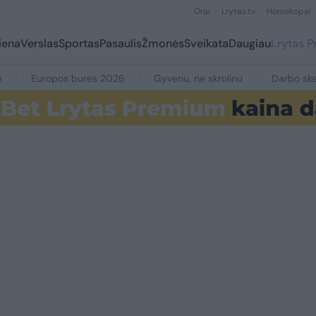
Orai
Lrytas.tv
Horoskopai
iena
Verslas
Sportas
Pasaulis
Žmonės
Sveikata
Daugiau
Lrytas 
e
Europos burės 2026
Gyvenu, ne skrolinu
Darbo ske