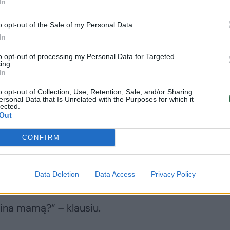
In
o opt-out of the Sale of my Personal Data.
mynė daug bendrauti nebuvo nusiteikusi.
In
dar bandžiau klausti kažką, o ji tik
 į Turkiją atostogauti, todėl turi ruoštis.
to opt-out of processing my Personal Data for Targeted
ing.
In
dėjo džiaugtis gyvenimu! Kai užėjo kalba
o opt-out of Collection, Use, Retention, Sale, and/or Sharing
ersonal Data that Is Unrelated with the Purposes for which it
klausiau kitų kaimynių, kokį taip gerai
lected.
Out
ražėjusi mūsų pažįstama? Gal ir joms
CONFIRM
Data Deletion
Data Access
Privacy Policy
pina mamą?“ – klausiu.