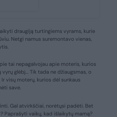
kyti draugiją turtingiems vyrams, kurie
būviu. Netgi namus suremontavo vienas,
tis.
pie tai nepagalvojau apie moteris, kurios
 vyrų glėbį... Tik tada ne džiaugsmas, o
Ir visų moterų, kurios dėl sunkaus
ėti save.
nti. Gal atvirkščiai, norėtųsi padėti. Bet
? Paprašyti vaikų, kad išlaikytų mamą?