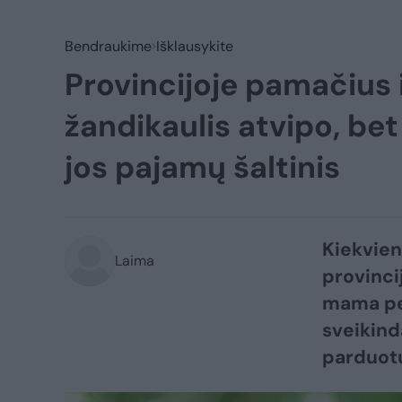
Bendraukime
Išklausykite
Provincijoje pamačius
žandikaulis atvipo, be
jos pajamų šaltinis
Kiekvien
Laima
provinci
mama per
sveikind
parduotu