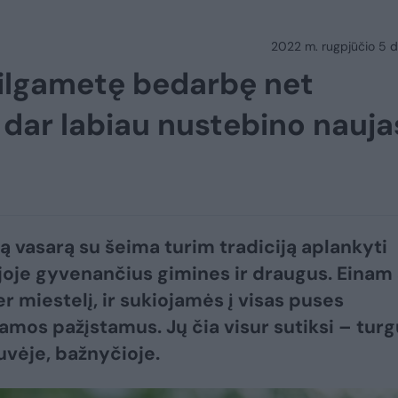
2022 m. rugpjūčio 5 d.
 ilgametę bedarbę net
t dar labiau nustebino nauja
ą vasarą su šeima turim tradiciją aplankyti
joje gyvenančius gimines ir draugus. Einam
 miestelį, ir sukiojamės į visas puses
amos pažįstamus. Jų čia visur sutiksi – turg
vėje, bažnyčioje.