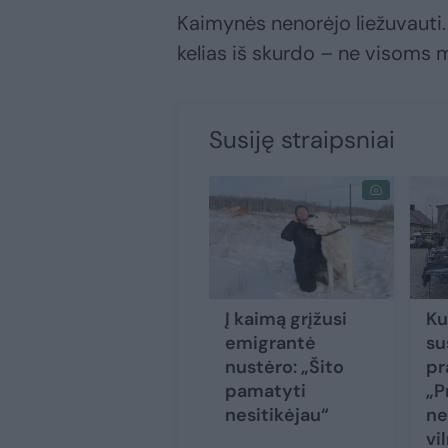
Kaimynės nenorėjo liežuvauti.
kelias iš skurdo – ne visoms
Susiję straipsniai
Į kaimą grįžusi
Ku
emigrantė
su
nustėro: „Šito
pr
pamatyti
„P
nesitikėjau“
ne
vi