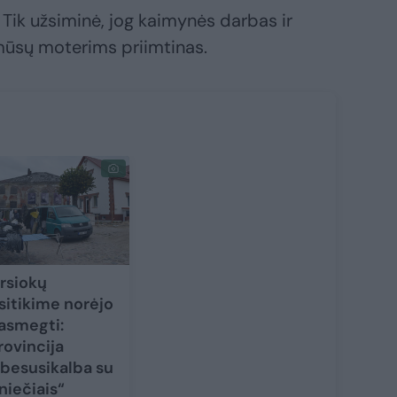
 Tik užsiminė, jog kaimynės darbas ir
 mūsų moterims priimtinas.
rsiokų
sitikime norėjo
asmegti:
rovincija
besusikalba su
lniečiais“