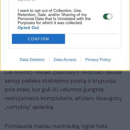
I want to opt-out of Collection, Use,
Retention, Sale, and/or Sharing of my
Kas ten gilinsis į tokius paistymus? Klausėm,
Personal Data that Is Unrelated with the
Purposes for which it was collected.
šypsojomės ir nesiginčijom.
Opted Out
CONFIRM
Dabar gi prašau parodyti, kas ten feisbuke
rašoma apie uodų gaudyklę.
Data Deletion
Data Access
Privacy Policy
Dėl švento reikalo pasidalyti feisbuko nauda
senoji palieka stebėjimo postą ir krypuoja
prie stalo, kur guli iki vėlumos įjungtas
nešiojamasis kompiuteris, atidaro išsaugotų
„vertybių“ aplanką.
Pirmiausia matau nuotrauką, lygiai toks