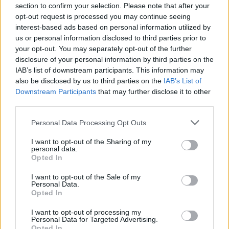
section to confirm your selection. Please note that after your
Beje, tie kaimynėlės keistumai prasidėjo prieš
opt-out request is processed you may continue seeing
interest-based ads based on personal information utilized by
pusmetį, kai anūkas ją išmokė naudotis
us or personal information disclosed to third parties prior to
feisbuku ir sukūrė močiutei profilį.
your opt-out. You may separately opt-out of the further
disclosure of your personal information by third parties on the
IAB’s list of downstream participants. This information may
Iki tol skundusis vaikų ir anūkų dėmesio
also be disclosed by us to third parties on the
IAB’s List of
Downstream Participants
that may further disclose it to other
stoka, kaimynė išėjo į feisbuko tyrus ir
third parties.
suvisam užmiršo, ką reiškia nuobodžiauti.
Personal Data Processing Opt Outs
I want to opt-out of the Sharing of my
Tais kartais, kai vakarais nutūpdavo lauko
personal data.
Opted In
pavėsinėje, mums per tvorą pranešinėdavo
socialinių tinklų naujienas. O ten, jos žodžiais
I want to opt-out of the Sale of my
Personal Data.
tariant, ko tik nėra! Esą galima net kiaušinių
Opted In
medį užsiauginti. Turinti išsisaugojusi visą
I want to opt-out of processing my
Personal Data for Targeted Advertising.
kalną tokių gerų patarimų.
Opted In