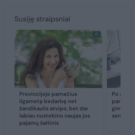
Susiję straipsniai
Provincijoje pamačius
Po auksi
ilgametę bedarbę net
pareiški
žandikaulis atvipo, bet dar
giminė n
labiau nustebino naujas jos
senjorės
pajamų šaltinis