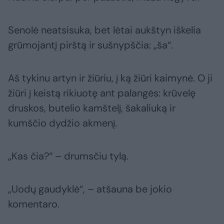
Senolė neatsisuka, bet lėtai aukštyn iškelia
grūmojantį pirštą ir sušnypščia: „ša“.
Aš tykinu artyn ir žiūriu, į ką žiūri kaimynė. O ji
žiūri į keistą rikiuotę ant palangės: krūvelę
druskos, butelio kamštelį, šakaliuką ir
kumščio dydžio akmenį.
„Kas čia?“ – drumsčiu tylą.
„Uodų gaudyklė“, – atšauna be jokio
komentaro.