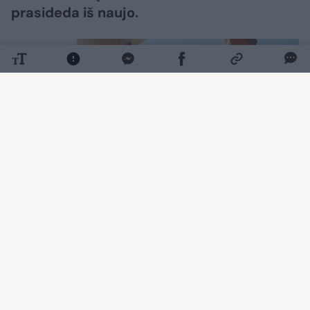
prasideda iš naujo.
Daugiau nuotraukų (2)
Kol vieną vasaros vakarą Nidoje tai nutiko
man.