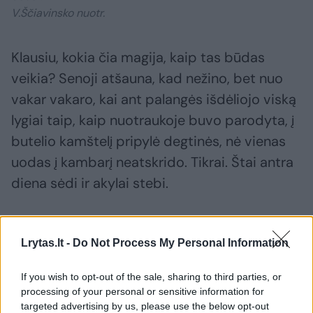
V.Ščiavinsko nuotr.
Klausiu, kokia čia magija, kaip tas būdas
veikia? Senoji atšauna, kad nežino, bet nuo
vakar vakaro, kai ant palangės išdėliojo viską
lygiai taip, kaip nuotraukoje buvo parodyta, į
butelio kamštelį pripylė degtinės, nė vienas
uodas į kambarį neatskrido. Tikrai. Štai antra
diena sėdi ir akylai stebi.
Šūkteliu „Jergau tu mano!“, nes manau, jog ir
Lrytas.lt -
Do Not Process My Personal Information
taip keistoka senutė visai su sveiku protu
susipyko, tai yra pastaruoju metu dar labiau
If you wish to opt-out of the sale, sharing to third parties, or
iškeistėjo.
processing of your personal or sensitive information for
targeted advertising by us, please use the below opt-out