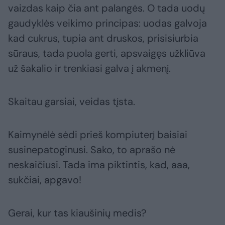
vaizdas kaip čia ant palangės. O tada uodų
gaudyklės veikimo principas: uodas galvoja
kad cukrus, tupia ant druskos, prisisiurbia
sūraus, tada puola gerti, apsvaigęs užkliūva
už šakalio ir trenkiasi galva į akmenį.
Skaitau garsiai, veidas tįsta.
Kaimynėlė sėdi prieš kompiuterį baisiai
susinepatoginusi. Sako, to aprašo nė
neskaičiusi. Tada ima piktintis, kad, aaa,
sukčiai, apgavo!
Gerai, kur tas kiaušinių medis?