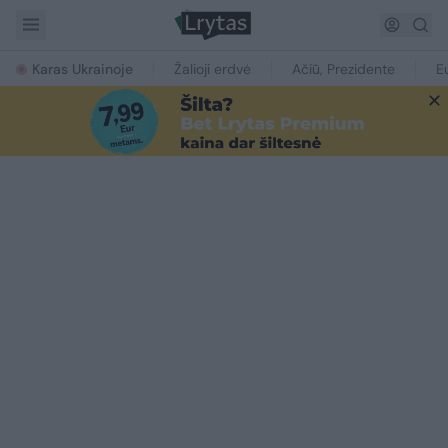
Karas Ukrainoje
Žalioji erdvė
Ačiū, Prezidente
E