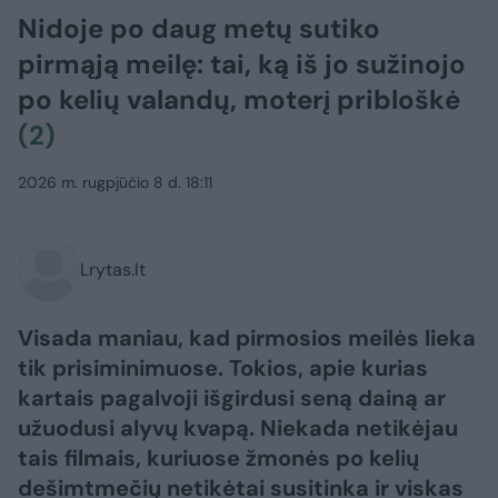
Nidoje po daug metų sutiko
pirmąją meilę: tai, ką iš jo sužinojo
po kelių valandų, moterį pribloškė
(2)
2026 m. rugpjūčio 8 d. 18:11
Lrytas.lt
Visada maniau, kad pirmosios meilės lieka
tik prisiminimuose. Tokios, apie kurias
kartais pagalvoji išgirdusi seną dainą ar
užuodusi alyvų kvapą. Niekada netikėjau
tais filmais, kuriuose žmonės po kelių
dešimtmečių netikėtai susitinka ir viskas