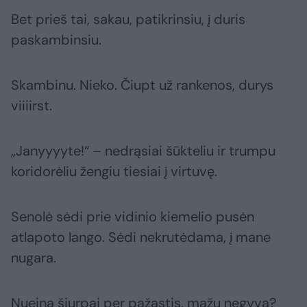
Bet prieš tai, sakau, patikrinsiu, į duris
paskambinsiu.
Skambinu. Nieko. Čiupt už rankenos, durys
viiiirst.
„Janyyyyte!“ – nedrąsiai šūkteliu ir trumpu
koridorėliu žengiu tiesiai į virtuvę.
Senolė sėdi prie vidinio kiemelio pusėn
atlapoto lango. Sėdi nekrutėdama, į mane
nugara.
Nueina šiurpai per pažastis, mažu negyva?