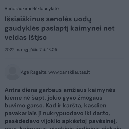
Bendraukime
Išklausykite
Išsiaiškinus senolės uodų
gaudyklės paslaptį kaimynei net
veidas ištįso
2022 m. rugpjūčio 7 d. 18:05
Agė Ragaitė, www.panskliautas.lt
Antra diena garbaus amžiaus kaimynės
kieme nė šapt, jokio gyvo žmogaus
buvimo garso. Kad ir karšta, kasdien
pavakariais ji nukrypuodavo iki daržo,
pasėdėdavo vijoklio apkėstoj pavėsinėj,
mus, kaimynus, visokiais žodiniais niekais