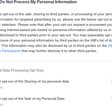
Do Not Process My Personal Information
ai praverčia jaunoms poroms. Nes kai jau
to opt-out of the sale, sharing to third parties, or processing of your per
o juos vaišinti, ką ant stalo padėti, žiūrėk,
formation for targeted advertising by us, please use the below opt-out s
r selection. Please note that after your opt-out request is processed y
ruošiant tikrai pravers.
eing interest-based ads based on personal information utilized by us or
disclosed to third parties prior to your opt-out. You may separately opt-
losure of your personal information by third parties on the IAB’s list of
lis kartus, bet naujų indų
. This information may also be disclosed by us to third parties on the
IA
ose apdužusiuose induose užkandukų
Participants
that may further disclose it to other third parties.
as atidavė...
l Data Processing Opt Outs
tie mūsų su vyru dovanotieji. Kaži, ar tiesą
iau pagalvojusi, kad ji įdėjo į internetą
o opt-out of the Sharing of my personal data.
In
o opt-out of the Sale of my Personal Data.
In
tyčia radau tą skelbimą, kuriame