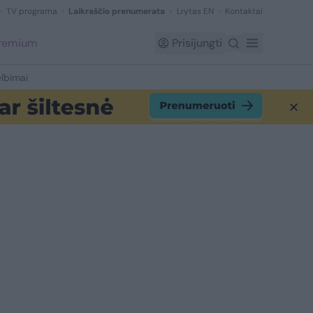
TV programa
Laikraščio prenumerata
Lrytas EN
Kontaktai
Premium
Prisijungti
lbimai