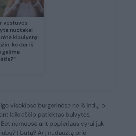
r vestuves
yta nuotakai
krėtė kiaulystę:
ažin, ko dar iš
s galima
kėtis?“
lgo visokiose burgerinėse ne iš indų, o
ant laikraščio patiektas bulvytes,
“. Bet namuose ant popieriaus vyrui juk
sriubą? Į batą? Ar į nudaužtą prie