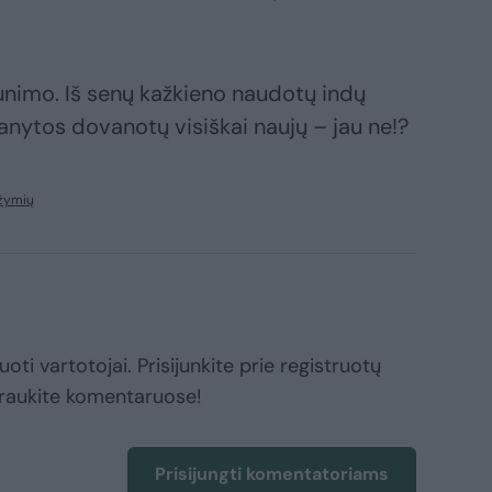
unimo. Iš senų kažkieno naudotų indų
š anytos dovanotų visiškai naujų – jau ne!?
 žymių
oti vartotojai. Prisijunkite prie registruotų
raukite komentaruose!
Prisijungti komentatoriams