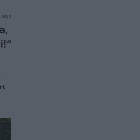
 19:24
a,
i!“
rt
e