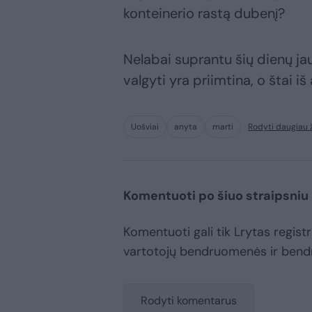
konteinerio rastą dubenį?
Nelabai suprantu šių dienų ja
valgyti yra priimtina, o štai i
Uošviai
anyta
marti
Rodyti daugiau
Komentuoti po šiuo straipsniu
Komentuoti gali tik Lrytas registru
vartotojų bendruomenės ir bend
Rodyti komentarus