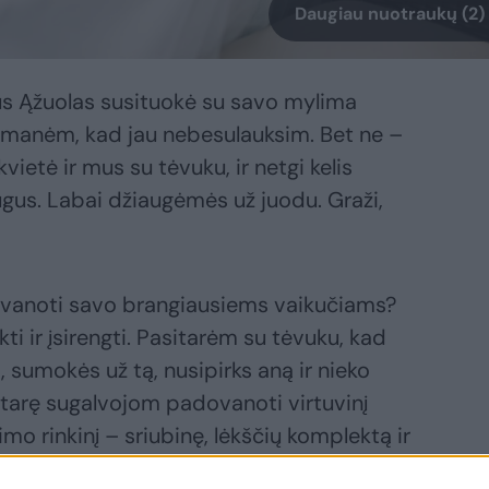
Daugiau nuotraukų (2)
s Ąžuolas susituokė su savo mylima
, manėm, kad jau nebesulauksim. Bet ne –
ietė ir mus su tėvuku, ir netgi kelis
ugus. Labai džiaugėmės už juodu. Graži,
ovanoti savo brangiausiems vaikučiams?
kti ir įsirengti. Pasitarėm su tėvuku, kad
ps, sumokės už tą, nusipirks aną ir nieko
sitarę sugalvojom padovanoti virtuvinį
vimo rinkinį – sriubinę, lėkščių komplektą ir