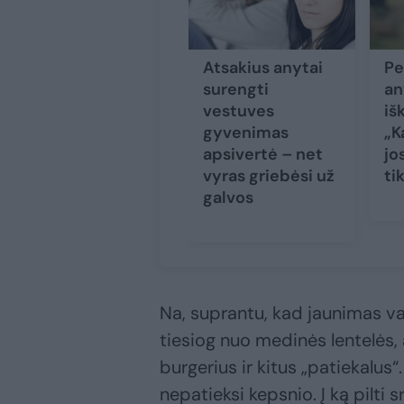
Atsakius anytai
Pe
surengti
an
vestuves
iš
gyvenimas
„K
apsivertė – net
jo
vyras griebėsi už
ti
galvos
Na, suprantu, kad jaunimas va
tiesiog nuo medinės lentelės, 
burgerius ir kitus „patiekalus
nepatieksi kepsnio. Į ką pilti 