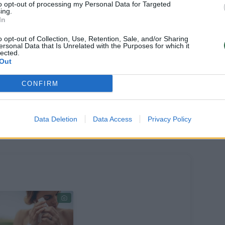
s serviravimo rinkinys. Ir dar kaina
to opt-out of processing my Personal Data for Targeted
ing.
jis vertas! Tai pamatyti buvo siaubingai
In
pasijutom labai įskaudinti. Tai
o opt-out of Collection, Use, Retention, Sale, and/or Sharing
ersonal Data that Is Unrelated with the Purposes for which it
Net vaistų prireikė atsigauti!
lected.
Out
ui – juk savas vaikas, ką čia nuo jo
CONFIRM
siau, kodėl taip pasielgė. Sūnus nemelavo,
epatikusi. Neturi, kur laikyti, užima
Data Deletion
Data Access
Privacy Policy
 kitokių indų.