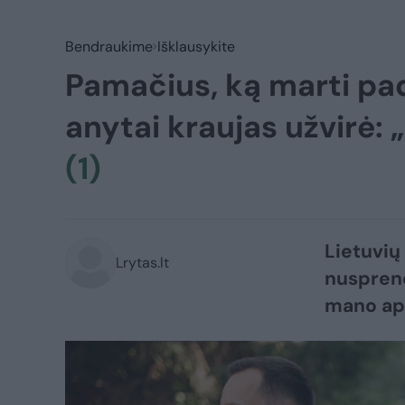
Bendraukime
Išklausykite
Pamačius, ką marti pad
anytai kraujas užvirė: „
(1)
Lietuvių 
Lrytas.lt
nusprend
mano api