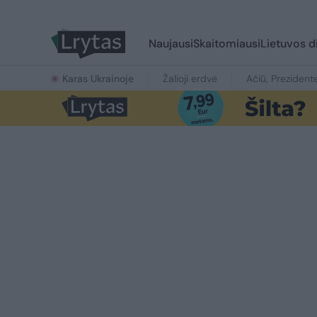
Naujausi
Skaitomiausi
Lietuvos d
Karas Ukrainoje
Žalioji erdvė
Ačiū, Prezident