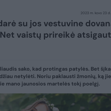
2023 m. kovo 23 d.
arė su jos vestuvine dovan
Net vaistų prireikė atsigaut
liaudis sako, kad protingas patylės. Bet šįka
žiau netylėti. Noriu paklausti žmonių, ką ji
e mano jaunosios martelės tokį poelgį.