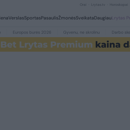
Orai
Lrytas.tv
Horoskopai
iena
Verslas
Sportas
Pasaulis
Žmonės
Sveikata
Daugiau
Lrytas 
e
Europos burės 2026
Gyvenu, ne skrolinu
Darbo ske