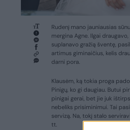
Rudenį mano jauniausias sūnu
mergina Agne. Ilgai draugavo
suplanavo gražią šventę, pasikv
artimus giminaičius, kelis dra
darni pora.
Klausėm, ką tokia proga pad
Pinigų, ko gi daugiau. Butui pir
pinigai gerai, bet jie juk ištir
nebeliks prisiminimui. Tai pa
servizą. Na, tokį stalo servira
tt.