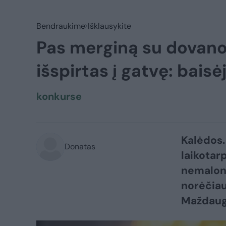
Bendraukime
Išklausykite
Pas merginą su dovano
išspirtas į gatvę: bais
konkurse
Kalėdos.
Donatas
laikotarp
nemaloni
norėčiau
Maždaug 