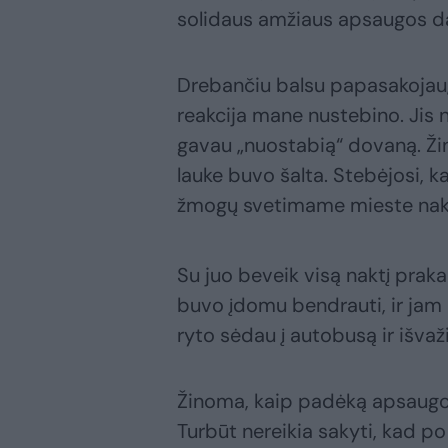
solidaus amžiaus apsaugos d
Drebančiu balsu papasakojau, 
reakcija mane nustebino. Jis n
gavau „nuostabią“ dovaną. Žin
lauke buvo šalta. Stebėjosi, ka
žmogų svetimame mieste nakt
Su juo beveik visą naktį prak
buvo įdomu bendrauti, ir jam n
ryto sėdau į autobusą ir išva
Žinoma, kaip padėką apsaugos
Turbūt nereikia sakyti, kad p