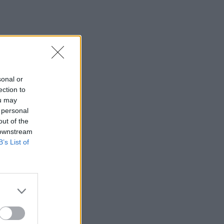
sonal or
ection to
ou may
 personal
out of the
 downstream
B’s List of