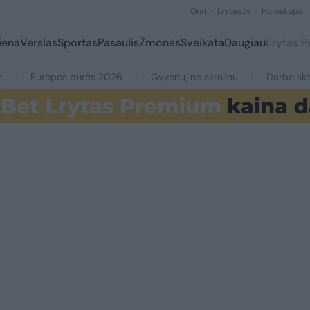
Orai
Lrytas.tv
Horoskopai
iena
Verslas
Sportas
Pasaulis
Žmonės
Sveikata
Daugiau
Lrytas 
e
Europos burės 2026
Gyvenu, ne skrolinu
Darbo ske