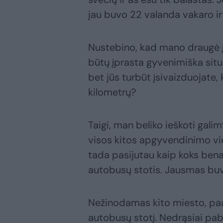
jau buvo 22 valanda vakaro ir
Nustebino, kad mano draugė į 
būtų įprasta gyvenimiška situa
bet jūs turbūt įsivaizduojate,
kilometrų?
Taigi, man beliko ieškoti galim
visos kitos apgyvendinimo viet
tada pasijutau kaip koks bena
autobusų stotis. Jausmas buv
Nežinodamas kito miesto, paauk
autobusų stotį. Nedrąsiai pabel