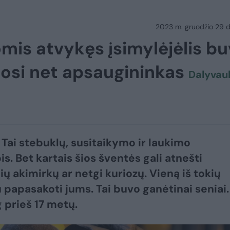
2023 m. gruodžio 29 d.
mis atvykęs įsimylėjėlis b
ėjosi net apsaugininkas
Dalyvau
 Tai stebuklų, susitaikymo ir laukimo
is. Bet kartais šios šventės gali atnešti
ų akimirkų ar netgi kuriozų. Vieną iš tokių
 papasakoti jums. Tai buvo ganėtinai seniai.
prieš 17 metų.