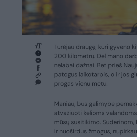
Turėjau draugę, kuri gyveno k
200 kilometrų. Dėl mano darb
nelabai dažnai. Bet prieš Nau
patogus laikotarpis, o ir jos
progas vienu metu.
Maniau, bus galimybė pernakvo
atvažiuoti kelioms valandoms
mūsų susitikimo. Suderinom, 
ir nuoširdus žmogus, nupirkau