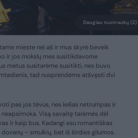
Daugiau nuotraukų (2)
itame mieste nei aš ir mus skyrė beveik
o ir jos mokslų mes susitikdavome
jus metus susitarėme susitikti, nes buvo
 gimtadienis, tad nusprendėme atšvęsti dvi
ti pas jos tėvus, nes kelias netrumpas ir
 neapsimoka. Visą savaitę tarėmės dėl
kas ir kaip bus. Kadangi esu romantiškas
 dovanų – smulkių, bet iš širdies gilumos.