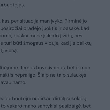
arbuotojas.
kas per situacija man įvyko. Pirminė jo
uoširdžiai pradėjo juoktis ir pasakė, kad
oma, paskui mane įsileido į vidų, nes
s turi būti žmogaus viduje, kad jis paliktų
į vieną.
albėjome. Temos buvo įvairios, bet ir man
aktis neprailgo. Šiaip ne taip sulaukęs
žiavau namo.
 darbuotojui nupirkau didelį šokoladą.
o to vakaro mano santykiai pasibaigė, bet