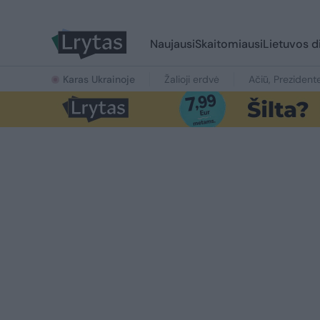
Naujausi
Skaitomiausi
Lietuvos d
Karas Ukrainoje
Žalioji erdvė
Ačiū, Prezident