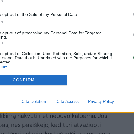
In
 Anglijos grįžti
ubėjusį
o opt-out of the Sale of my Personal Data.
igrantą
In
stabdė policija
tuomet nutiko
to opt-out of processing my Personal Data for Targeted
ing.
kras stebuklas
In
o opt-out of Collection, Use, Retention, Sale, and/or Sharing
ersonal Data that Is Unrelated with the Purposes for which it
lected.
Out
 Dovanos jai patiko. Buvo gera širdyje. Bet
CONFIRM
ė negera, nors dabar tai atrodo kaip
Data Deletion
Data Access
Privacy Policy
likimą nakvoti net nebuvo kalbama. Jos
lbas, nes paaiškėjo, kad turi atvažiuoti
Jos tėvai galvojo, kad aš grįšiu namo, nors