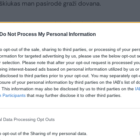
meškiukas man pasirodė graži dovana.
onės jau buvau pas ją. Džiaugiausi
amas ją apkabinti. Pasivaikščiojom po
Do Not Process My Personal Information
i į jos namus atšvęsti Kalėdų ir jos
to opt-out of the sale, sharing to third parties, or processing of your per
e.
formation for targeted advertising by us, please use the below opt-out s
r selection. Please note that after your opt-out request is processed y
eing interest-based ads based on personal information utilized by us or
disclosed to third parties prior to your opt-out. You may separately opt-
losure of your personal information by third parties on the IAB’s list of
. This information may also be disclosed by us to third parties on the
IA
Participants
that may further disclose it to other third parties.
l Data Processing Opt Outs
o opt-out of the Sharing of my personal data.
entėms namo