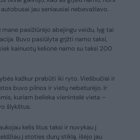
 autobusai jau seniausiai nebevažiavo.
mane pasižiūrėjo abejingu veidu, lyg tai
cija. Buvo pasiūlyta grįžti namo taksi,
 kiek kainuotų kelionė namo su taksi 200
ybės kažkur prabūti iki ryto. Viešbučiai ir
os buvo pilnos ir vietų nebeturėjo. Ir
mis, kuriam belieka vienintelė vieta –
o šlykštus.
ojau kelis litus taksi ir nuvykau į
džiau į stoties durų stiklą, išėjo jau