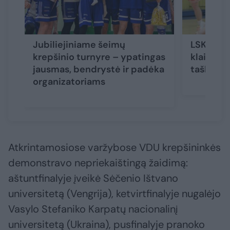
Jubiliejiniame šeimų
LSKL če
krepšinio turnyre – ypatingas
klaipėdie
jausmas, bendrystė ir padėka
taškų def
organizatoriams
Atkrintamosiose varžybose VDU krepšininkės
demonstravo nepriekaištingą žaidimą:
aštuntfinalyje įveikė Sėčenio Ištvano
universitetą (Vengrija), ketvirtfinalyje nugalėjo
Vasylo Stefaniko Karpatų nacionalinį
universitetą (Ukraina), pusfinalyje pranoko