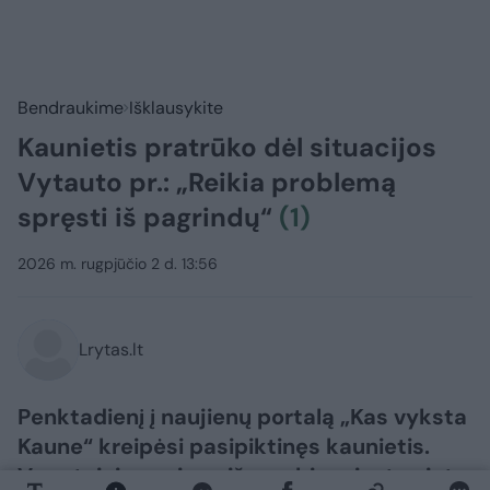
Bendraukime
Išklausykite
Kaunietis pratrūko dėl situacijos
Vytauto pr.: „Reikia problemą
spręsti iš pagrindų“
(1)
2026 m. rugpjūčio 2 d. 13:56
Lrytas.lt
Penktadienį į naujienų portalą „Kas vyksta
Kaune“ kreipėsi pasipiktinęs kaunietis.
Vyro teigimu, viena iš svarbių miesto vietų