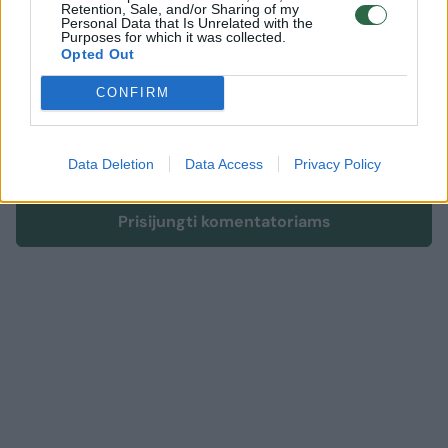
Retention, Sale, and/or Sharing of my
Personal Data that Is Unrelated with the
Purposes for which it was collected.
Komentuoti gali tik Lrytas registruoti vartotojai.
Opted Out
Prisijunkite prie registruotų vartotojų
CONFIRM
bendruomenės ir bendraukite komentaruose!
Data Deletion
Data Access
Privacy Policy
Rodyti komentarus
Prisijungti komentatoriams