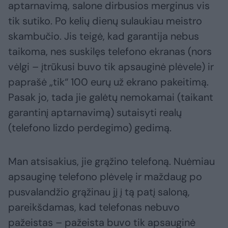
aptarnavimą, salone dirbusios merginus vis
tik sutiko. Po kelių dienų sulaukiau meistro
skambučio. Jis teigė, kad garantija nebus
taikoma, nes suskilęs telefono ekranas (nors
vėlgi – įtrūkusi buvo tik apsauginė plėvele) ir
paprašė „tik“ 100 eurų už ekrano pakeitimą.
Pasak jo, tada jie galėtų nemokamai (taikant
garantinį aptarnavimą) sutaisyti realų
(telefono lizdo perdegimo) gedimą.
Man atsisakius, jie grąžino telefoną. Nuėmiau
apsauginę telefono plėvelę ir maždaug po
pusvalandžio grąžinau jį į tą patį saloną,
pareikšdamas, kad telefonas nebuvo
pažeistas – pažeista buvo tik apsauginė