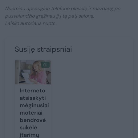
Nuėmiau apsauginę telefono plėvelę ir maždaug po
pusvalandžio grąžinau jį į tą patį saloną.
Laiško autoriaus nuotr.
Susiję straipsniai
Interneto
atsisakyti
mėginusiai
moteriai
bendrovė
sukėlė
įtarimų