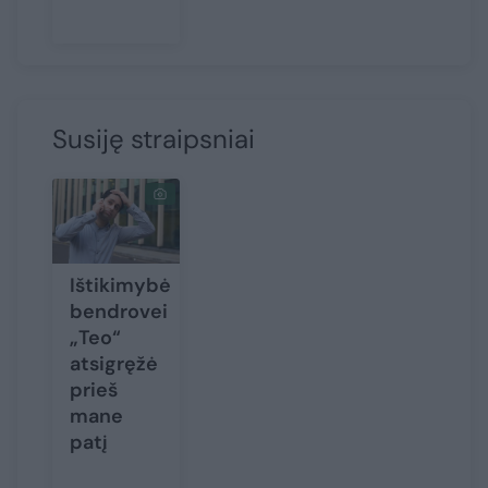
Susiję straipsniai
Ištikimybė
bendrovei
„Teo“
atsigręžė
prieš
mane
patį