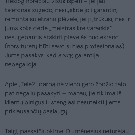
Tiesiog norėčiau visus įspėti – jei jau
telefonas sugedo, nesiųskite jo į garantinį
remontą su ekrano plėvele, jei ji įtrūkusi, nes ir
jums koks dėdė „meistras kreivarankis“,
nesugebantis atskirti plėvelės nuo ekrano
(nors turėtų būti savo srities profesionalas)
Jums pasakys, kad
sorry
,
garantija
nebegalioja.
Apie „Tele2“ darbą nė vieno gero žodžio taip
pat negaliu pasakyti – manau, jie tik ima iš
klientų pinigus ir stengiasi nesuteikti jiems
priklausančių paslaugų.
Taigi, paskaičiuokime. Du mėnesius neturėjau