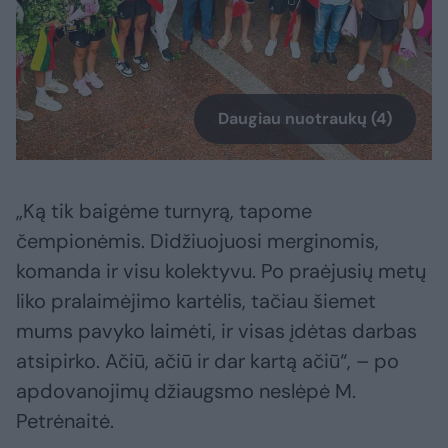
Daugiau nuotraukų (4)
„Ką tik baigėme turnyrą, tapome
čempionėmis. Didžiuojuosi merginomis,
komanda ir visu kolektyvu. Po praėjusių metų
liko pralaimėjimo kartėlis, tačiau šiemet
mums pavyko laimėti, ir visas įdėtas darbas
atsipirko. Ačiū, ačiū ir dar kartą ačiū“, – po
apdovanojimų džiaugsmo neslėpė M.
Petrėnaitė.