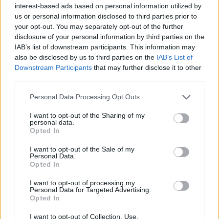
interest-based ads based on personal information utilized by
Ji saugo tais atvejais, jeigu nešiojate telefoną
us or personal information disclosed to third parties prior to
your opt-out. You may separately opt-out of the further
kišenėje ar rankinėje ir nenorite, kad ekraną
disclosure of your personal information by third parties on the
įbrėžtų raktai. Tačiau jeigu telefonas krenta, ji
IAB’s list of downstream participants. This information may
niekuo nepadės. Rekomenduojame naudoti
also be disclosed by us to third parties on the
IAB’s List of
Downstream Participants
that may further disclose it to other
dėklus ir telefonus apdrausti“, – patarė
third parties.
A.Baranauskas.
Personal Data Processing Opt Outs
I want to opt-out of the Sharing of my
Sekite mus „Facebook“ ir skaitykite daugiau
personal data.
Opted In
skilties „Bendraukime“ temų.
I want to opt-out of the Sale of my
Personal Data.
Opted In
Tele2
telefonas
garantija
Rodyti daugiau žymių
I want to opt-out of processing my
Personal Data for Targeted Advertising.
Opted In
Komentuoti po šiuo straipsniu
I want to opt-out of Collection, Use,