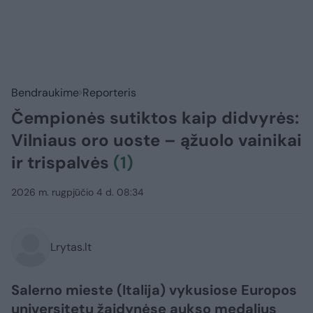
Bendraukime
Reporteris
Čempionės sutiktos kaip didvyrės:
Vilniaus oro uoste – ąžuolo vainikai
ir trispalvės
(1)
2026 m. rugpjūčio 4 d. 08:34
Lrytas.lt
Salerno mieste (Italija) vykusiose Europos
universitetų žaidynėse aukso medalius