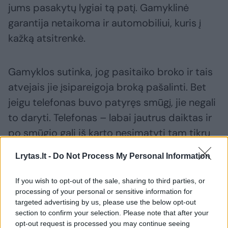
jums pasakytų lygiai tą patį. Gamyklinė
garantija netaikoma ir automobiliui, kuris į
kažką atsitrenkė.
Gamyklos sutinka, jog pasitaiko broko ir tais
atvejais jie įsipareigoja broką pašalinti. Bet
jeigu telefonas buvo patyręs smūgį, jie negali
to daryti. Telefonas – labai jautrus daiktas ir
po smūgio gali iš karto nesimatyti tam tikrų
pažeidimų. Bet koks elektroninis daiktas yra
Lrytas.lt -
Do Not Process My Personal Information
jautrus. Todėl mes rekomenduojame naudoti
apsaugos priemones. Nuo smūgių plėvelė
If you wish to opt-out of the sale, sharing to third parties, or
processing of your personal or sensitive information for
tikrai neapsaugo. Ji apsaugo tik nuo
targeted advertising by us, please use the below opt-out
subraižymų.
section to confirm your selection. Please note that after your
opt-out request is processed you may continue seeing