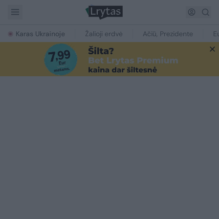
Karas Ukrainoje
Žalioji erdvė
Ačiū, Prezidente
E