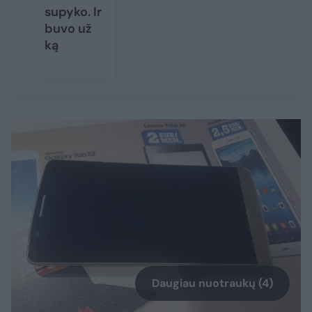
supyko. Ir
buvo už
ką
Daugiau nuotraukų (4)