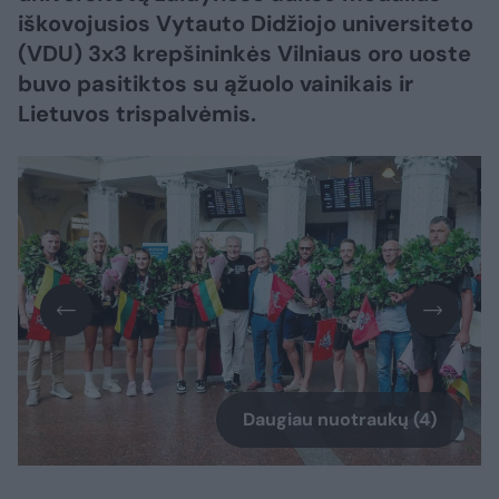
iškovojusios Vytauto Didžiojo universiteto
(VDU) 3x3 krepšininkės Vilniaus oro uoste
buvo pasitiktos su ąžuolo vainikais ir
Lietuvos trispalvėmis.
Daugiau nuotraukų (4)