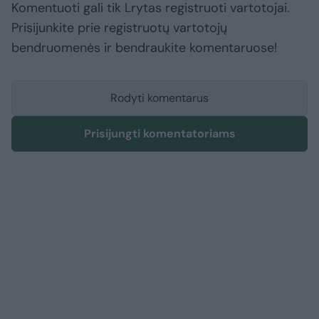
Komentuoti gali tik Lrytas registruoti vartotojai.
Prisijunkite prie registruotų vartotojų
bendruomenės ir bendraukite komentaruose!
Rodyti komentarus
Prisijungti komentatoriams