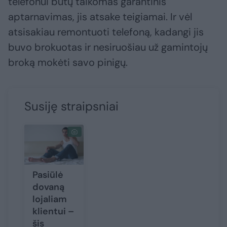
telefonui būtų taikomas garantinis
aptarnavimas, jis atsake teigiamai. Ir vėl
atsisakiau remontuoti telefoną, kadangi jis
buvo brokuotas ir nesiruošiau už gamintojų
broką mokėti savo pinigų.
Susiję straipsniai
Pasiūlė
dovaną
lojaliam
klientui –
šis