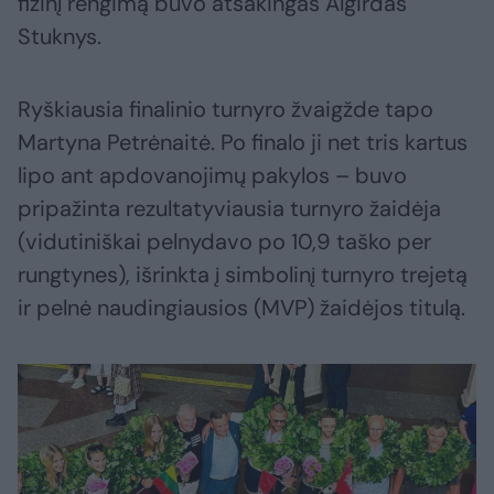
fizinį rengimą buvo atsakingas Algirdas
Stuknys.
Ryškiausia finalinio turnyro žvaigžde tapo
Martyna Petrėnaitė. Po finalo ji net tris kartus
lipo ant apdovanojimų pakylos – buvo
pripažinta rezultatyviausia turnyro žaidėja
(vidutiniškai pelnydavo po 10,9 taško per
rungtynes), išrinkta į simbolinį turnyro trejetą
ir pelnė naudingiausios (MVP) žaidėjos titulą.