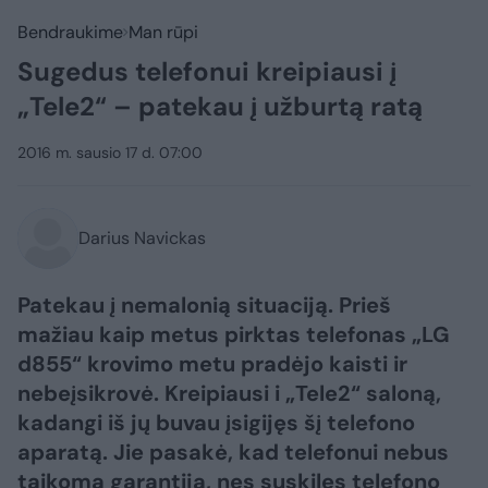
Bendraukime
Man rūpi
Sugedus telefonui kreipiausi į
„Tele2“ – patekau į užburtą ratą
2016 m. sausio 17 d. 07:00
Darius Navickas
Patekau į nemalonią situaciją. Prieš
mažiau kaip metus pirktas telefonas „LG
d855“ krovimo metu pradėjo kaisti ir
nebeįsikrovė. Kreipiausi i „Tele2“ saloną,
kadangi iš jų buvau įsigijęs šį telefono
aparatą. Jie pasakė, kad telefonui nebus
taikoma garantija, nes suskilęs telefono