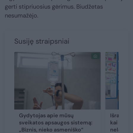
gerti stipriuosius gėrimus. Biudžetas
nesumažėjo.
Susiję straipsniai
Gydytojas apie mūsų
Išrašė va
sveikatos apsaugos sistemą:
kai pama
„Biznis, nieko asmeniško“
nelaimėlį