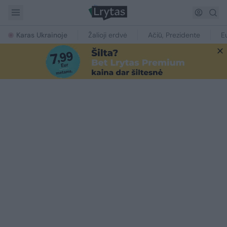
Karas Ukrainoje
Žalioji erdvė
Ačiū, Prezidente
E