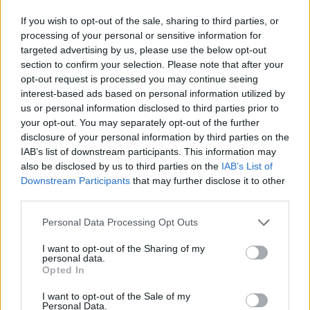
nutraukiamas vaistų tiekimas Lietuvai arba
If you wish to opt-out of the sale, sharing to third parties, or
keičiama pakuotė.
processing of your personal or sensitive information for
targeted advertising by us, please use the below opt-out
section to confirm your selection. Please note that after your
Įvertinus pritaikytas nuolaidas stebime, kad
opt-out request is processed you may continue seeing
apie 650 vaistų priemoka ženkliai sumažėjo,
interest-based ads based on personal information utilized by
us or personal information disclosed to third parties prior to
apie 1105 priemoka išliko nepakitusi. Kainyne
your opt-out. You may separately opt-out of the further
iš tiesų yra vaistų, kuriems priemoka
disclosure of your personal information by third parties on the
IAB’s list of downstream participants. This information may
neženkliai didėja. Ne daugiau nei 1 euru
also be disclosed by us to third parties on the
IAB’s List of
vidutiniškai priemoka didėjo apie 200
Downstream Participants
that may further disclose it to other
vaistų.
third parties.
Personal Data Processing Opt Outs
Dauguma šių vaistų priklauso sudėtinių
I want to opt-out of the Sharing of my
personal data.
vaistų kategorijai, gaminami tik 2 gamintojų
Opted In
arba yra saugomi patento. Tai reiškia, kad
I want to opt-out of the Sale of my
šiuo atveju kalba eina apie tuos vaistus, į
Personal Data.