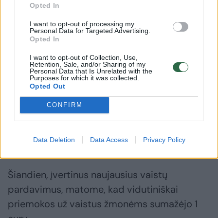
Opted In
kuriuos įeina daugiau nei viena veiklioji
medžiaga, kurios jau yra kompensuojamos
I want to opt-out of processing my
Personal Data for Targeted Advertising.
kaip atskiros veikliosios medžiagos. Taip pat
Opted In
šie vaistai gali būti gaminami tik vieno arba
I want to opt-out of Collection, Use,
Retention, Sale, and/or Sharing of my
vos dviejų gamintojų ir neturi daugiau
Personal Data that Is Unrelated with the
Purposes for which it was collected.
analogų. Į gamintojus, kurių vaistų kainos yra
Opted Out
pačios didžiausios, Sveikatos apsaugos
CONFIRM
ministerija kreipėsi raštu ir prašė sumažinti
kainas, tačiau ne visi gamintojai sutiko tai
Data Deletion
Data Access
Privacy Policy
padaryti.
Šiandien, įvertinus naujausius vaistų
pardavimus, matome, kad vidutiniškai
priemokos už vaistus žmonėms sumažėjo 1