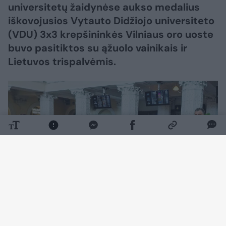
universitetų žaidynėse aukso medalius
iškovojusios Vytauto Didžiojo universiteto
(VDU) 3x3 krepšininkės Vilniaus oro uoste
buvo pasitiktos su ąžuolo vainikais ir
Lietuvos trispalvėmis.
Daugiau nuotraukų (4)