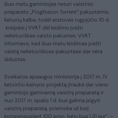
šiuo metu gamintojas neturi vaistinio
preparato „Pioglitazon Torrent“ pakuotėmis
lietuvių kalba, todėl atstovas rugpjūčio 10 d.
kreipėsi į VVKT dėl leidimo įvežti
nelietuviškas vaisto pakuotes. VVKT
informavo, kad šiuo metu leidimas įvežti
vaistą nelietuviškose pakuotėse dar nėra
išduotas.
Sveikatos apsaugos ministerija į 2017 m. IV
ketvirčio kainyno projektą įtraukė dar vieno
gamintojo gaminamą vaistinį preparatą ir
nuo 2017 m. spalio 1 d. bus galima įsigyti
vaistinį preparatą, priemoka už kurį
kompensuojant 100 proc. lygiu bus 1,31 eur“, –