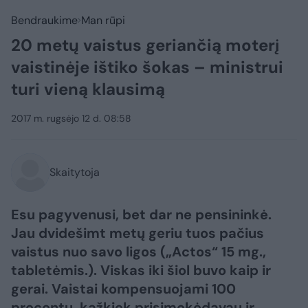
Bendraukime
Man rūpi
20 metų vaistus geriančią moterį
vaistinėje ištiko šokas – ministrui
turi vieną klausimą
2017 m. rugsėjo 12 d. 08:58
Skaitytoja
Esu pagyvenusi, bet dar ne pensininkė.
Jau dvidešimt metų geriu tuos pačius
vaistus nuo savo ligos („Actos“ 15 mg.,
tabletėmis.). Viskas iki šiol buvo kaip ir
gerai. Vaistai kompensuojami 100
procentų, kažkiek prisimokėdavau ir