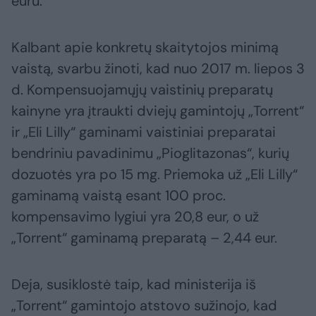
euru.
Kalbant apie konkretų skaitytojos minimą
vaistą, svarbu žinoti, kad nuo 2017 m. liepos 3
d. Kompensuojamųjų vaistinių preparatų
kainyne yra įtraukti dviejų gamintojų „Torrent“
ir „Eli Lilly“ gaminami vaistiniai preparatai
bendriniu pavadinimu „Pioglitazonas“, kurių
dozuotės yra po 15 mg. Priemoka už „Eli Lilly“
gaminamą vaistą esant 100 proc.
kompensavimo lygiui yra 20,8 eur, o už
„Torrent“ gaminamą preparatą – 2,44 eur.
Deja, susiklostė taip, kad ministerija iš
„Torrent“ gamintojo atstovo sužinojo, kad