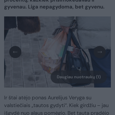
gyvenau. Liga nepagydoma, bet gyvenu.
Daugiau nuotraukų (1)
Ir štai atėjo ponas Aurelijus Veryga su
valstiečiais „tautos gydyti“. Kiek girdžiu – jau
išgydė nuo alaus pomėgio. Bet tauta pradėjo