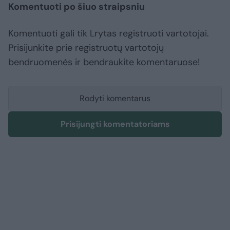
Komentuoti po šiuo straipsniu
Komentuoti gali tik Lrytas registruoti vartotojai.
Prisijunkite prie registruotų vartotojų
bendruomenės ir bendraukite komentaruose!
Rodyti komentarus
Prisijungti komentatoriams