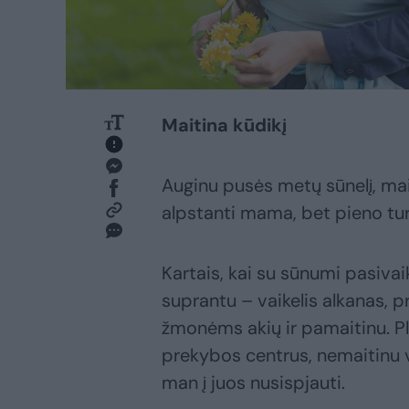
Maitina kūdikį
Auginu pusės metų sūnelį, ma
alpstanti mama, bet pieno turi
Kartais, kai su sūnumi pasiva
suprantu – vaikelis alkanas, 
žmonėms akių ir pamaitinu. Pli
prekybos centrus, nemaitinu 
man į juos nusispjauti.