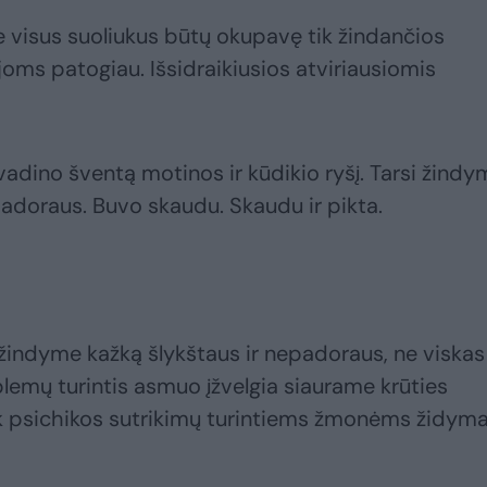
rke visus suoliukus būtų okupavę tik žindančios
 joms patogiau. Išsidraikiusios atviriausiomis
adino šventą motinos ir kūdikio ryšį. Tarsi žind
padoraus. Buvo skaudu. Skaudu ir pikta.
žindyme kažką šlykštaus ir nepadoraus, ne viskas
blemų turintis asmuo įžvelgia siaurame krūties
Tik psichikos sutrikimų turintiems žmonėms židym