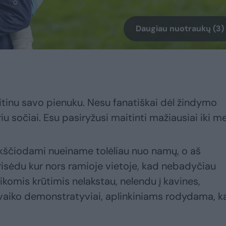
Daugiau nuotraukų (3)
itinu savo pienuku. Nesu fanatiškai dėl žindymo
u sočiai. Esu pasiryžusi maitinti mažiausiai iki m
ikščiodami nueiname tolėliau nuo namų, o aš
prisėdu kur nors ramioje vietoje, kad nebadyčiau
komis krūtimis nelakstau, nelendu į kavines,
vaiko demonstratyviai, aplinkiniams rodydama, k