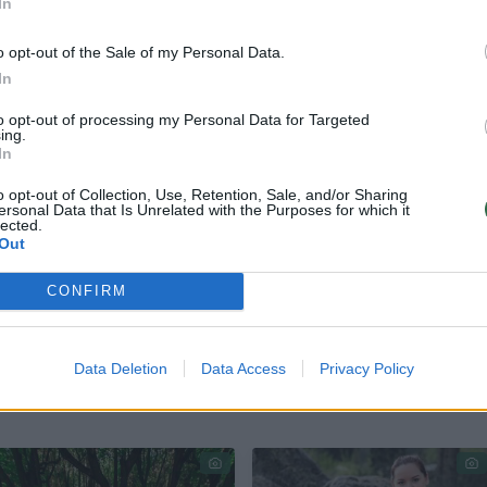
iančią palutę ir ramiai maitinau toliau.
In
o opt-out of the Sale of my Personal Data.
rtusi, – garsiai, su pasibjaurėjimu metė man
In
gėdos, nei sąžinės“.
to opt-out of processing my Personal Data for Targeted
ing.
In
eidą. Antroji dėbtelėjo žudančiu žvilgsniu, tarsi
o opt-out of Collection, Use, Retention, Sale, and/or Sharing
iešai santykiavusi vidury baltos dienos.
ersonal Data that Is Unrelated with the Purposes for which it
lected.
Out
maudą, abi moteriškės nušlepsėjo toliau. Gera
CONFIRM
usi. Pasijutau tarsi būčiau apspjaudyta.
Data Deletion
Data Access
Privacy Policy