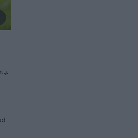
etų.
ad