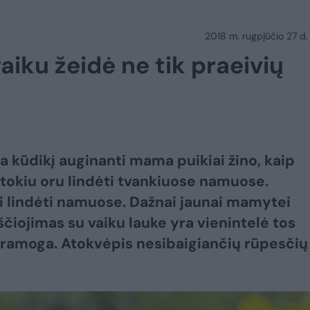
2018 m. rugpjūčio 27 d.
iku žeidė ne tik praeivių
a kūdikį auginanti mama puikiai žino, kaip
 tokiu oru lindėti tvankiuose namuose.
i lindėti namuose. Dažnai jaunai mamytei
ščiojimas su vaiku lauke yra vienintelė tos
ramoga. Atokvėpis nesibaigiančių rūpesčių
.