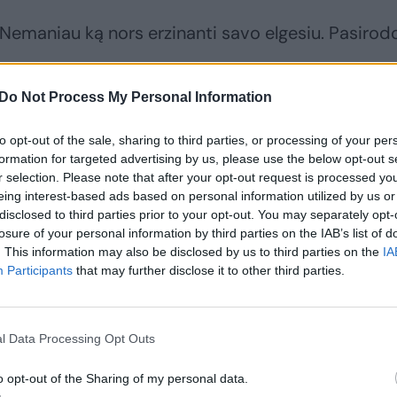
. Nemaniau ką nors erzinanti savo elgesiu. Pasirod
Do Not Process My Personal Information
nelį į lauką. Ilgokai vaikščiojome, nes mažulis užs
to opt-out of the sale, sharing to third parties, or processing of your per
žiaugiausi, kad atsirado proga ramiai pasivaikščiot
formation for targeted advertising by us, please use the below opt-out s
ntį parką, kur šešėlis, toliau nuo judrių triukšmin
r selection. Please note that after your opt-out request is processed y
art pradėjo zirzti, supratau – išalko. Paėjėjusi
eing interest-based ads based on personal information utilized by us or
disclosed to third parties prior to your opt-out. You may separately opt-
ivius, atsisėdau ant suoliuko ir pradėjau žindyti.
losure of your personal information by third parties on the IAB’s list of
risidengusi.
. This information may also be disclosed by us to third parties on the
IA
Participants
that may further disclose it to other third parties.
l Data Processing Opt Outs
yvenusių moteriškių, nešinų pirkinių
o opt-out of the Sharing of my personal data.