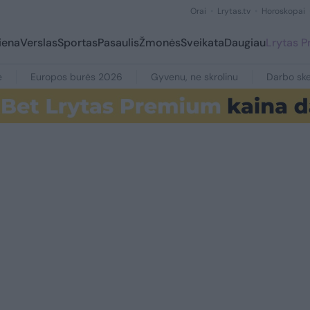
Orai
Lrytas.tv
Horoskopai
iena
Verslas
Sportas
Pasaulis
Žmonės
Sveikata
Daugiau
Lrytas 
e
Europos burės 2026
Gyvenu, ne skrolinu
Darbo ske