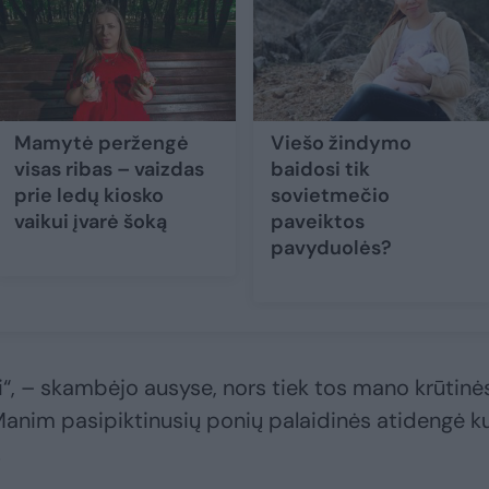
Mamytė peržengė
Viešo žindymo
visas ribas – vaizdas
baidosi tik
prie ledų kiosko
sovietmečio
vaikui įvarė šoką
paveiktos
pavyduolės?
si“, – skambėjo ausyse, nors tiek tos mano krūtinė
 Manim pasipiktinusių ponių palaidinės atidengė k
.