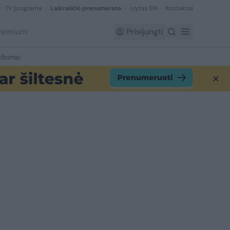
TV programa
Laikraščio prenumerata
Lrytas EN
Kontaktai
Premium
Prisijungti
lbimai