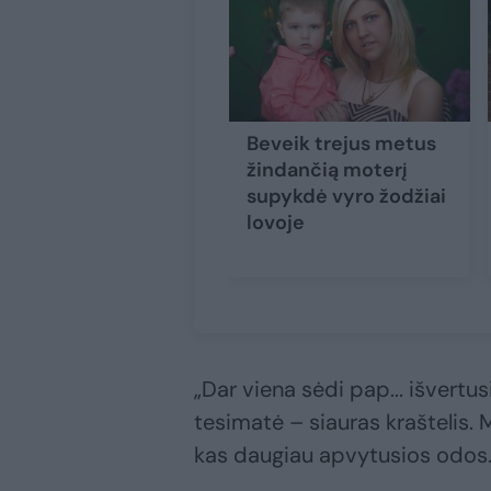
Beveik trejus metus
žindančią moterį
supykdė vyro žodžiai
lovoje
„Dar viena sėdi pap... išvertu
tesimatė – siauras kraštelis.
kas daugiau apvytusios odos