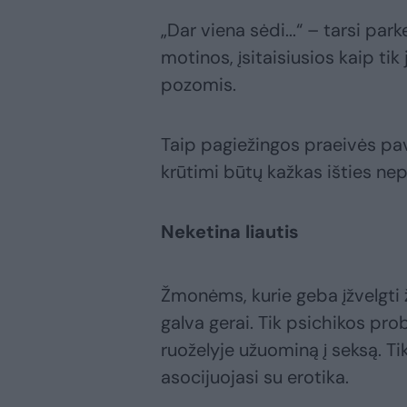
„Dar viena sėdi...“ – tarsi pa
motinos, įsitaisiusios kaip tik
pozomis.
Taip pagiežingos praeivės pav
krūtimi būtų kažkas išties ne
Neketina liautis
Žmonėms, kurie geba įžvelgti 
galva gerai. Tik psichikos pro
ruoželyje užuominą į seksą. 
asocijuojasi su erotika.