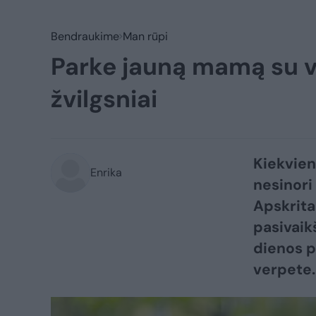
Bendraukime
Man rūpi
Parke jauną mamą su va
žvilgsniai
Kiekvien
Enrika
nesinori
Apskrita
pasivaik
dienos p
verpete