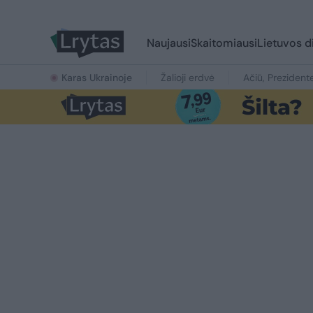
Naujausi
Skaitomiausi
Lietuvos d
Karas Ukrainoje
Žalioji erdvė
Ačiū, Prezident