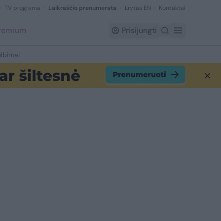
TV programa
Laikraščio prenumerata
Lrytas EN
Kontaktai
Premium
Prisijungti
lbimai