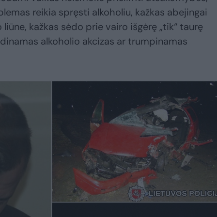
lemas reikia spręsti alkoholiu, kažkas abejingai
liūne, kažkas sėdo prie vairo išgėrę „tik“ taurę
dinamas alkoholio akcizas ar trumpinamas