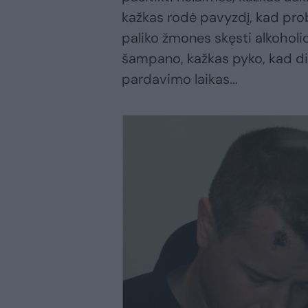
kažkas rodė pavyzdį, kad prob
paliko žmones skęsti alkoholio 
šampano, kažkas pyko, kad di
pardavimo laikas...