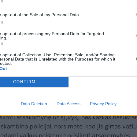
In
o opt-out of the Sale of my Personal Data.
In
Tragiška avarija
Po košmariškos
to opt-out of processing my Personal Data for Targeted
ing.
Marijampolėje
avarijos
In
pražudė šeimą: dėl
Marijampolėje –
dviejų nepilnamečių
klausimas dėl
o opt-out of Collection, Use, Retention, Sale, and/or Sharing
ersonal Data that Is Unrelated with the Purposes for which it
gyvybių kovoja
našlaičiu likusio
lected.
medikai
berniuko
Out
CONFIRM
Data Deletion
Data Access
Privacy Policy
uris neatsakingai sėdo išgėręs prie vairo... Bet ga
isiimti atsakomybę už šį įvykį, nes kažkas nesust
skambino policijai, nors matė, kad jis girtas važi
klėdami vaikus neišmokė prisiimti atsakomybės,