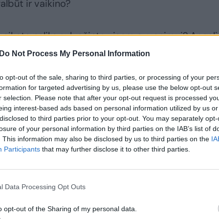
albūt ir vaikino?
ė sveikata neliks suluošinta visam gyvenimui? Ar gal
atiria žuvusio paauglio gimnazijos, kurioje jis mokė
Do Not Process My Personal Information
 trejus metus jau turi atsisveikinti su trečiu
to opt-out of the sale, sharing to third parties, or processing of your per
formation for targeted advertising by us, please use the below opt-out s
r selection. Please note that after your opt-out request is processed y
eing interest-based ads based on personal information utilized by us or
iria visi šie žmonės, netekę tėvų, vaikų, brolių, dra
disclosed to third parties prior to your opt-out. You may separately opt-
ų...
losure of your personal information by third parties on the IAB’s list of
. This information may also be disclosed by us to third parties on the
IA
Participants
that may further disclose it to other third parties.
l Data Processing Opt Outs
o opt-out of the Sharing of my personal data.