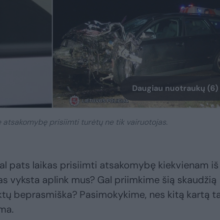
Daugiau nuotraukų (6)
atsakomybę prisiimti turėtų ne tik vairuotojas.
 Gal pats laikas prisiimti atsakomybę kiekvienam iš
as vyksta aplink mus? Gal priimkime šią skaudžią
liktų beprasmiška? Pasimokykime, nes kitą kartą ta
ima.