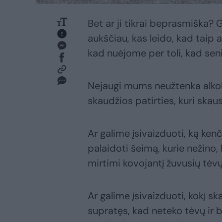
Bet ar ji tikrai beprasmiška? 
aukščiau, kas leido, kad taip 
kad nuėjome per toli, kad senia
Nejaugi mums neužtenka alkoh
skaudžios patirties, kuri ska
Ar galime įsivaizduoti, ką kenči
palaidoti šeimą, kurie nežino,
mirtimi kovojantį žuvusių tėvų
Ar galime įsivaizduoti, kokį 
supratęs, kad neteko tėvų ir 