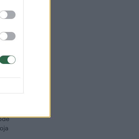
lime
abdė
uoja