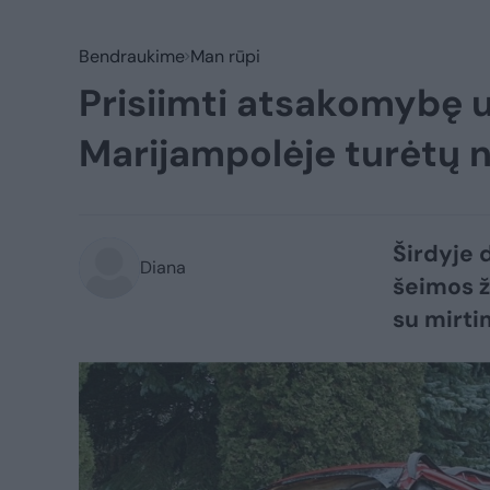
Bendraukime
Man rūpi
Prisiimti atsakomybę už
Marijampolėje turėtų n
Širdyje 
Diana
šeimos ž
su mirti