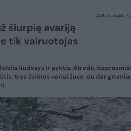
2019 m. sausio 4 d.
 šiurpią avariją
e tik vairuotojas
didelis liūdesys ir pyktis. Atrodo, beprasmiš
ūtis: trys šeimos nariai žuvo, du dar grumias
mi.