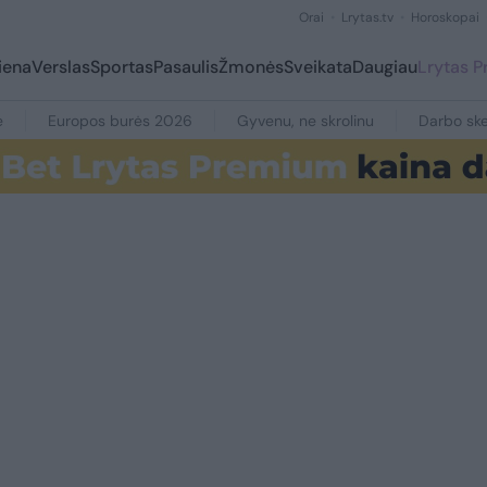
Orai
Lrytas.tv
Horoskopai
iena
Verslas
Sportas
Pasaulis
Žmonės
Sveikata
Daugiau
Lrytas 
e
Europos burės 2026
Gyvenu, ne skrolinu
Darbo ske