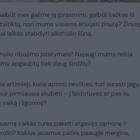
Galbūt mes galime ją įprasminti, galbūt kažkas iš
atsitiktų, nori mums visiems atsiųsti žinutę? Žinutę
i laikas stabdyti alkoholio liūną...
olio ribojimo įstatymais? Nejaugi mums reikia
usmu apgaubtų tiek daug širdžių?
a artimieji, kurie apimti nevilties, turi surasti jėgų
 kur pirmiausia skubėti – į laidotuves ar pas su
 vaiką į ligoninę?
skausmą vaikas turės pakelti atgavęs sąmonę ir
brolio? Kokius jausmus patirs paauglė mergina,