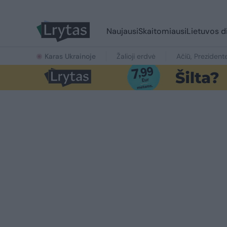
Naujausi
Skaitomiausi
Lietuvos d
Karas Ukrainoje
Žalioji erdvė
Ačiū, Prezident