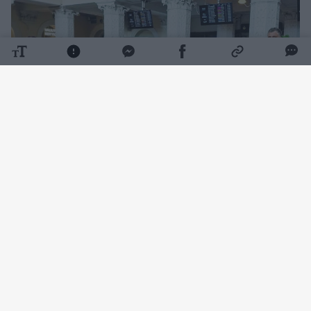
Daugiau nuotraukų (4)
Tokią staigmeną suorganizavo Lietuvos
studentų krepšinio lygos (LSKL) prezidentas
Rimantas Cibauskas.
„Jau tapo gražia tradicija, kad, jums grįžus su