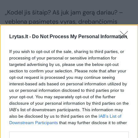
„Kodėl jis šitaip? Aš juk jam gerą dariau? –
veblena pasimetęs vyras, drebančiomis
rankomis mėgindamas pasiimti savo alaus
Lrytas.lt -
Do Not Process My Personal Information
butelius. – Negi jis tikrai taip gali padaryti? O
aplink mano namą žolės – iki pilvo...“
If you wish to opt-out of the sale, sharing to third parties, or
processing of your personal or sensitive information for
targeted advertising by us, please use the below opt-out
section to confirm your selection. Please note that after your
Susiję straipsniai
opt-out request is processed you may continue seeing
interest-based ads based on personal information utilized by
us or personal information disclosed to third parties prior to
your opt-out. You may separately opt-out of the further
disclosure of your personal information by third parties on the
IAB’s list of downstream participants. This information may
also be disclosed by us to third parties on the
IAB’s List of
Downstream Participants
that may further disclose it to other
third parties.