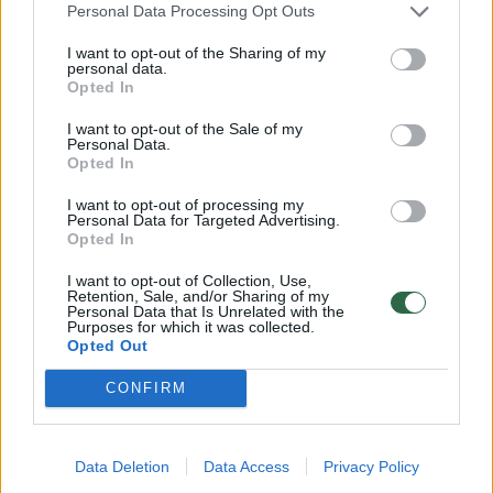
Personal Data Processing Opt Outs
Atvykęs į Koldūnų šventę
Ugniagesi
I want to opt-out of the Sharing of my
personal data.
pasigailėjo – ne koldūnai čia
ugnis sia
Opted In
populiarūs
I want to opt-out of the Sale of my
Personal Data.
Opted In
I want to opt-out of processing my
Personal Data for Targeted Advertising.
Opted In
Tada ir kiti eilėje pradeda rypuoti, kad dabar
I want to opt-out of Collection, Use,
Retention, Sale, and/or Sharing of my
žolę pleškina kam tik į galvą šauna. Ir visko
Personal Data that Is Unrelated with the
Purposes for which it was collected.
gali būti, kad apsvaigęs vaikinukas ims ir
Opted Out
išpildys savo pažadą.
CONFIRM
Iš tiesų, kokie esme gailestingi ir atlaidūs, kai
Data Deletion
Data Access
Privacy Policy
matome, kad kažkas bando apeiti taisykles.