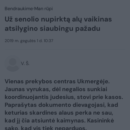
Bendraukime
Man rūpi
Už senolio nupirktą alų vaikinas
atsilygino siaubingu pažadu
2019 m. gegužės 1 d. 10:37
V. Š.
Vienas prekybos centras Ukmergėje.
Jaunas vyrukas, dėl negalios sunkiai
koordinuojantis judesius, stovi prie kasos.
Paprašytas dokumento dievagojasi, kad
keturias skardines alaus perka ne sau,
kad jį čia atsiuntė kaimynas. Kasininkė
sako, kad vis tiek neparduos.