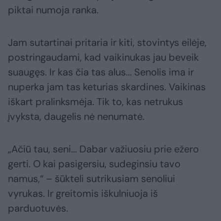
piktai numoja ranka.
Jam sutartinai pritaria ir kiti, stovintys eilėje,
postringaudami, kad vaikinukas jau beveik
suaugęs. Ir kas čia tas alus... Senolis ima ir
nuperka jam tas keturias skardines. Vaikinas
iškart pralinksmėja. Tik to, kas netrukus
įvyksta, daugelis nė nenumatė.
„Ačiū tau, seni... Dabar važiuosiu prie ežero
gerti. O kai pasigersiu, sudeginsiu tavo
namus,“ – šūkteli sutrikusiam senoliui
vyrukas. Ir greitomis iškulniuoja iš
parduotuvės.