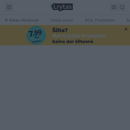
Karas Ukrainoje
Žalioji erdvė
Ačiū, Prezidente
E