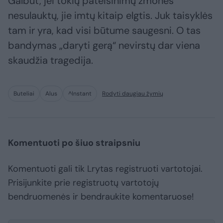
Galbūt, jei tokių pateisinimų žmonės
nesulauktų, jie imtų kitaip elgtis. Juk taisyklės
tam ir yra, kad visi būtume saugesni. O tas
bandymas „daryti gerą“ nevirstų dar viena
skaudžia tragedija.
Buteliai
Alus
^Instant
Rodyti daugiau žymių
Komentuoti po šiuo straipsniu
Komentuoti gali tik Lrytas registruoti vartotojai.
Prisijunkite prie registruotų vartotojų
bendruomenės ir bendraukite komentaruose!