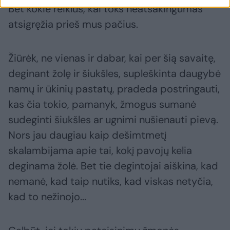
Bet kokie reiklūs, kai toks neatsakingumas
atsigręžia prieš mus pačius.
Žiūrėk, ne vienas ir dabar, kai per šią savaitę,
deginant žolę ir šiukšles, supleškinta daugybė
namų ir ūkinių pastatų, pradeda postringauti,
kas čia tokio, pamanyk, žmogus sumanė
sudeginti šiukšles ar ugnimi nušienauti pievą.
Nors jau daugiau kaip dešimtmetį
skalambijama apie tai, kokį pavojų kelia
deginama žolė. Bet tie degintojai aiškina, kad
nemanė, kad taip nutiks, kad viskas netyčia,
kad to nežinojo...