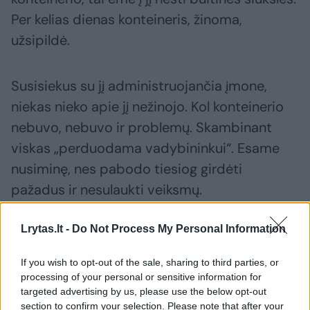
Per kelias dienas konteineris, žinoma,
užsipildė.
Susisiekus su jį administruojančia įmone,
niekas nieko apie jį nežinojo. Kol konteinerio
nebuvo, nebuvo ir problemų. Skambinant
viskas „perduodama vadybininkui“. Esame
nusiminę, nes pabodo tiesiog girdėti
pažadus ir nesulaukti veiksmų.
Lrytas.lt -
Do Not Process My Personal Information
***
If you wish to opt-out of the sale, sharing to third parties, or
processing of your personal or sensitive information for
„Ekonovus“ Vilniaus regiono padalinio
targeted advertising by us, please use the below opt-out
vadovas Kęstutis Balčiūnas paaiškino, kam
section to confirm your selection. Please note that after your