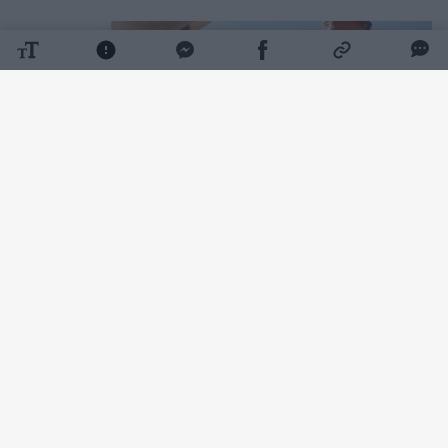
Daugiau nuotraukų (2)
Kol vieną vasaros vakarą Nidoje tai nutiko
man.
Į Nidą išvažiavau viena. Po skyrybų praėjo