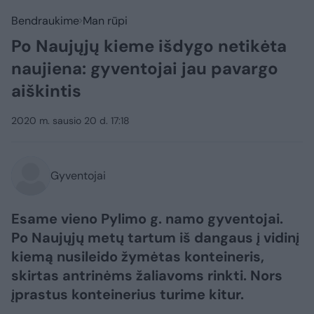
Bendraukime
Man rūpi
Po Naujųjų kieme išdygo netikėta
naujiena: gyventojai jau pavargo
aiškintis
2020 m. sausio 20 d. 17:18
Gyventojai
Esame vieno Pylimo g. namo gyventojai.
Po Naujųjų metų tartum iš dangaus į vidinį
kiemą nusileido žymėtas konteineris,
skirtas antrinėms žaliavoms rinkti. Nors
įprastus konteinerius turime kitur.