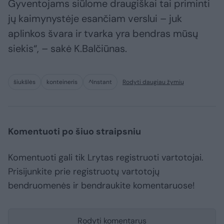
Gyventojams siūlome draugiškai tai priminti
jų kaimynystėje esančiam verslui – juk
aplinkos švara ir tvarka yra bendras mūsų
siekis“, – sakė K.Balčiūnas.
šiukšlės
konteineris
^Instant
Rodyti daugiau žymių
Komentuoti po šiuo straipsniu
Komentuoti gali tik Lrytas registruoti vartotojai.
Prisijunkite prie registruotų vartotojų
bendruomenės ir bendraukite komentaruose!
Rodyti komentarus