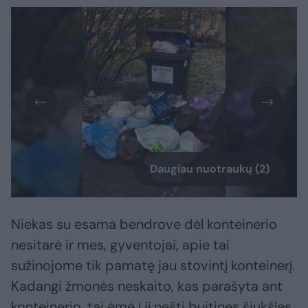
Daugiau nuotraukų (2)
Niekas su esama bendrove dėl konteinerio
nesitarė ir mes, gyventojai, apie tai
sužinojome tik pamatę jau stovintį konteinerį.
Kadangi žmonės neskaito, kas parašyta ant
konteinerio, tai ėmė į jį nešti buitines šiukšles.