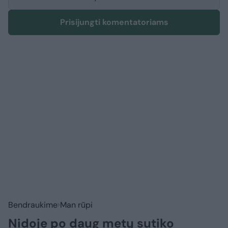
Prisijungti komentatoriams
Bendraukime
Man rūpi
Nidoje po daug metų sutiko