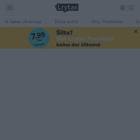
Karas Ukrainoje
Žalioji erdvė
Ačiū, Prezidente
E