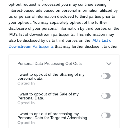
priklauso minėtas konteineris.
opt-out request is processed you may continue seeing
interest-based ads based on personal information utilized by
us or personal information disclosed to third parties prior to
your opt-out. You may separately opt-out of the further
„Dėkojame gyventojams už informaciją. Šis
disclosure of your personal information by third parties on the
konteineris priklauso juridiniam asmeniui,
IAB’s list of downstream participants. This information may
mažajai bendrijai „Bambuko lapas“,
also be disclosed by us to third parties on the
IAB’s List of
Downstream Participants
that may further disclose it to other
valdančiai suši barą „Narushi“. Įmonė
third parties.
pasirašė su mumis sutartį dėl antrinių žaliavų
Personal Data Processing Opt Outs
tvarkymo, jų konteinerį pristatėme į nurodytą
vietą (kiemelyje šalia įmonės).
I want to opt-out of the Sharing of my
personal data.
Opted In
Ką dabar turėtų padaryti „Narushi“ – tai ant
I want to opt-out of the Sale of my
Personal Data.
konteinerio uždėti užraktą, kad tik jos
Opted In
darbuotojai galėtų čia mesti atliekas.
I want to opt-out of processing my
Personal Data for Targeted Advertising.
Opted In