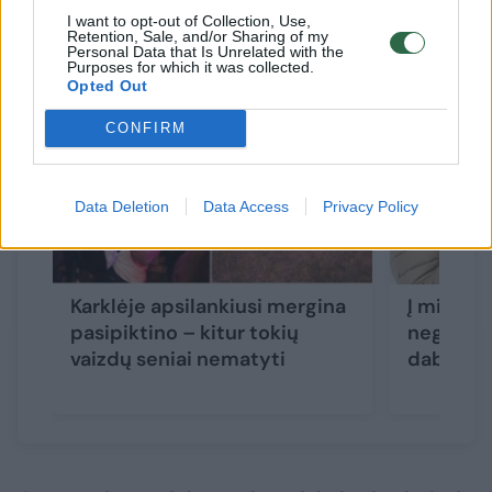
I want to opt-out of Collection, Use,
Susiję straipsniai
Retention, Sale, and/or Sharing of my
Personal Data that Is Unrelated with the
Purposes for which it was collected.
Opted Out
CONFIRM
Data Deletion
Data Access
Privacy Policy
Karklėje apsilankiusi mergina
Į mišką a
pasipiktino – kitur tokių
negalėjo 
vaizdų seniai nematyti
dabar ma