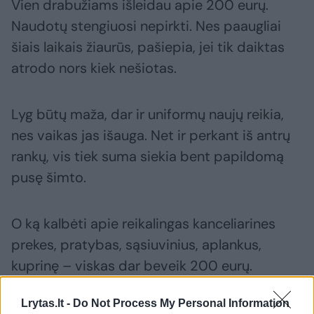
Vien drabužiams išleidau apie 200 eurų.
Naudotų stengiuosi nepirkti. Nes paaugliai
šiais laikais žiaurūs, pašiepia, jei tik daiktas
atrodo nors kiek nešiotas.
Lyg būtų maža, dar ir uniformų naujų reikia,
nes vaikas jas išauga. Net ir perkant iš antrų
rankų, vis tiek suma siekia bent papildomą
pusę šimto.
O ką kalbėti apie reikalingas kanceliarines
prekes, pratybas, sąsiuvinius, aplankus,
kuprinę – viskas dar beveik 200 eurų.
Lrytas.lt -
Do Not Process My Personal Information
Aišku, ne viską iš karto pirkom. Taupėm visą