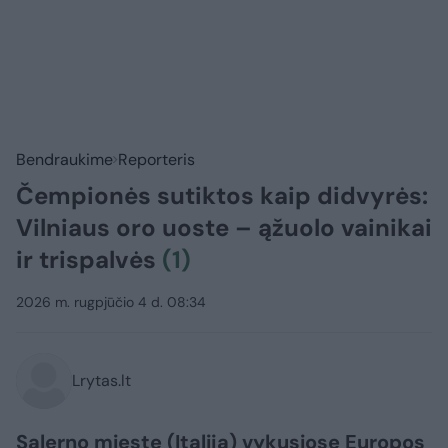
Bendraukime
Reporteris
Čempionės sutiktos kaip didvyrės:
Vilniaus oro uoste – ąžuolo vainikai
ir trispalvės
(1)
2026 m. rugpjūčio 4 d. 08:34
Lrytas.lt
Salerno mieste (Italija) vykusiose Europos