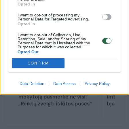
Opted In
Susiję straipsniai
I want to opt-out of processing my
Personal Data for Targeted Advertising.
Opted In
I want to opt-out of Collection, Use,
Retention, Sale, and/or Sharing of my
Personal Data that Is Unrelated with the
Purposes for which it was collected.
Opted Out
CONFIRM
Po Rugsėjo 1-osios gėles į
Pedagogė
Data Deletion
Data Access
Privacy Policy
konteinerį išmetusią
nelaukia 
mokytoją pasmerkė ne visi:
imtis, ka
„Reiktų žvelgti iš kitos pusės“
bjaurast