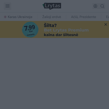
Karas Ukrainoje
Žalioji erdvė
Ačiū, Prezidente
E