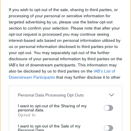
vasarą – kas mėnesį vis atsidedant. Bet, jei
If you wish to opt-out of the sale, sharing to third parties, or
atvirai, tai teko ir atostogų sąskaita mokyklai
processing of your personal or sensitive information for
targeted advertising by us, please use the below opt-out
ruoštis.
section to confirm your selection. Please note that after your
opt-out request is processed you may continue seeing
interest-based ads based on personal information utilized by
Mes vidutines pajamas gaunam, todėl tokios
us or personal information disclosed to third parties prior to
sumos mums yra per dideli pinigai. O kaip
your opt-out. You may separately opt-out of the further
disclosure of your personal information by third parties on the
vaikučius į mokyklą suruošti du ar daugiau
IAB’s list of downstream participants. This information may
vaikų auginančioms šeimoms, vargingiau
also be disclosed by us to third parties on the
IAB’s List of
Downstream Participants
that may further disclose it to other
gyvenantiems tėvams?
third parties.
Personal Data Processing Opt Outs
Žinau iš savo aplinkos, kad kai kuriems
I want to opt-out of the Sharing of my
tėvams tenka paskolas imti, kad galėtų
personal data.
Opted In
vaikus į mokyklą išleisti.
I want to opt-out of the Sale of my
Personal Data.