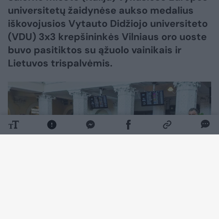
universitetų žaidynėse aukso medalius
iškovojusios Vytauto Didžiojo universiteto
(VDU) 3x3 krepšininkės Vilniaus oro uoste
buvo pasitiktos su ąžuolo vainikais ir
Lietuvos trispalvėmis.
Daugiau nuotraukų (4)