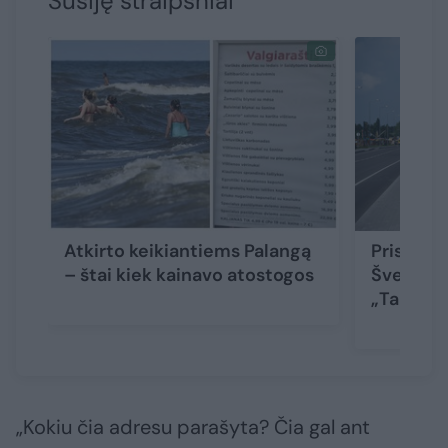
Susiję straipsniai
Atkirto keikiantiems Palangą
Prisikla
– štai kiek kainavo atostogos
Šventąją 
„Tai ne t
„Kokiu čia adresu parašyta? Čia gal ant