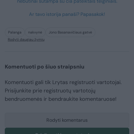
nebūtinai sutampa su čia pateiktais teiginiais.
Ar tavo istorija panaši? Papasakok!
Palanga
nakvynė
Jono Basanavičiaus gatvė
Rodyti daugiau žymių
Komentuoti po šiuo straipsniu
Komentuoti gali tik Lrytas registruoti vartotojai.
Prisijunkite prie registruotų vartotojų
bendruomenės ir bendraukite komentaruose!
Rodyti komentarus