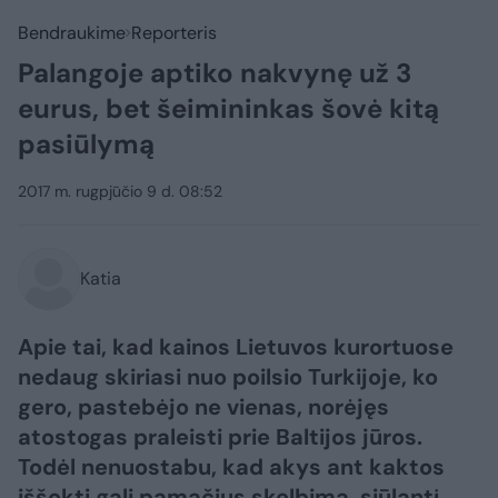
Bendraukime
Reporteris
Palangoje aptiko nakvynę už 3
eurus, bet šeimininkas šovė kitą
pasiūlymą
2017 m. rugpjūčio 9 d. 08:52
Katia
Apie tai, kad kainos Lietuvos kurortuose
nedaug skiriasi nuo poilsio Turkijoje, ko
gero, pastebėjo ne vienas, norėjęs
atostogas praleisti prie Baltijos jūros.
Todėl nenuostabu, kad akys ant kaktos
iššokti gali pamačius skelbimą, siūlantį