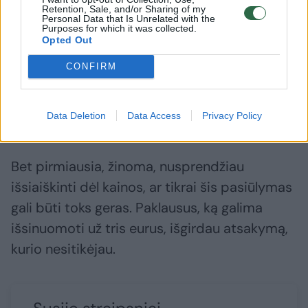
suvilioti ne vieną.
Retention, Sale, and/or Sharing of my
Personal Data that Is Unrelated with the
Purposes for which it was collected.
Opted Out
Netikėtas savininko pasiūlymas
CONFIRM
Nusprendžiau vis tiek bandyti laimę – gal bus
Data Deletion
Data Access
Privacy Policy
laisvų kambarių kitoms dienoms?
Bet pirmiausia, žinoma, nusprendžiau
išsiaiškinti dėl kainos, ar tikrai šis pasiūlymas
gali būti toks geras. Paklausus, ką galima
išsinuomoti už tris eurus, išgirdau atsakymą,
kurio nesitikėjau.