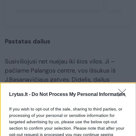
Pastatas dailus
Susiviliojusi net nuėjau iki šios vilos. Ji –
pačiame Palangos centre, vos išsukus iš
J.Basanavičiaus gatvės. Didelis, dailus
pastatas aptvertas, o kieme net pastatyti
Lrytas.lt -
Do Not Process My Personal Information
staliukai su kėdutėmis.
If you wish to opt-out of the sale, sharing to third parties, or
processing of your personal or sensitive information for
targeted advertising by us, please use the below opt-out
section to confirm your selection. Please note that after your
opt-out request is processed you may continue seeing