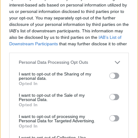
interest-based ads based on personal information utilized by
us or personal information disclosed to third parties prior to
your opt-out. You may separately opt-out of the further
disclosure of your personal information by third parties on the
IAB’s list of downstream participants. This information may
also be disclosed by us to third parties on the
IAB’s List of
Downstream Participants
that may further disclose it to other
Daugiau nuotraukų (8)
third parties.
Personal Data Processing Opt Outs
Palangoje suviliojo nuoma už 3 eurus, tačiau poilsiautoja
I want to opt-out of the Sharing of my
džiaugėsi neilgai.
personal data.
Opted In
Skaitytojos nuotr.
I want to opt-out of the Sale of my
Personal Data.
Pasakius, kad norėčiau kambario dviem
Opted In
žmonėms ateinančiam savaitgaliui, teko
I want to opt-out of processing my
Personal Data for Targeted Advertising.
išgirsti, kad visi kambariai jau užimti.
Opted In
Nenustebau – nuoma už 3 eurus tikrai turėjo
I want to opt-out of Collection, Use,