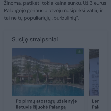
Žinoma, patikėti tokia kaina sunku. Už 3 eurus
Palangoje geriausiu atveju nusipirksi vaflių ir
tai ne tų populiariųjų „burbulinių“.
Susiję straipsniai
Po pirmų atostogų užsienyje
Lenkijos
lietuvis išjuokė Palangą
Palanga: 