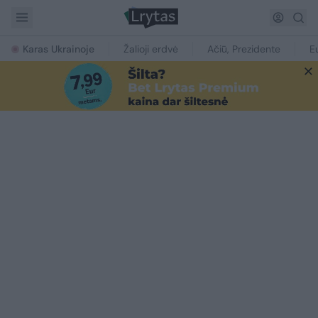
Karas Ukrainoje
Žalioji erdvė
Ačiū, Prezidente
E