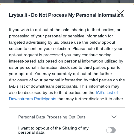
Lrytas.lt -
Do Not Process My Personal Information
If you wish to opt-out of the sale, sharing to third parties, or
processing of your personal or sensitive information for
targeted advertising by us, please use the below opt-out
section to confirm your selection. Please note that after your
opt-out request is processed you may continue seeing
Drama Palangoje:
Kaunietė
interest-based ads based on personal information utilized by
dvidešimtmetei vilnietei
nusipraus
us or personal information disclosed to third parties prior to
atostogos vos nesibaigė
pasidary
your opt-out. You may separately opt-out of the further
tragiškai
tokia tra
disclosure of your personal information by third parties on the
IAB’s list of downstream participants. This information may
also be disclosed by us to third parties on the
IAB’s List of
Downstream Participants
that may further disclose it to other
third parties.
Tebūnie mes būsim blogiausi, bet ir toliau
Personal Data Processing Opt Outs
stengsimės daryti viską, kad žmonės iš
I want to opt-out of the Sharing of my
personal data.