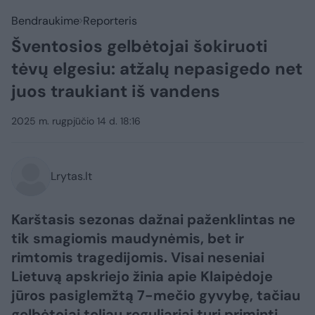
Bendraukime
Reporteris
Šventosios gelbėtojai šokiruoti
tėvų elgesiu: atžalų nepasigedo net
juos traukiant iš vandens
2025 m. rugpjūčio 14 d. 18:16
Lrytas.lt
Karštasis sezonas dažnai paženklintas ne
tik smagiomis maudynėmis, bet ir
rimtomis tragedijomis. Visai neseniai
Lietuvą apskriejo žinia apie Klaipėdoje
jūros pasiglemžtą 7-mečio gyvybę, tačiau
gelbėtojai toliau reguliariai turi priminti