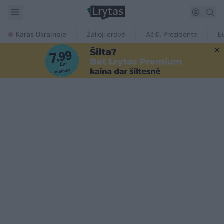
Karas Ukrainoje
Žalioji erdvė
Ačiū, Prezidente
E