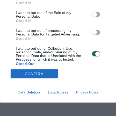
pajūrio išeitų patys ir jokiose kapinėse
Opted In
neatsirastų dar vienas gėlėmis nuklotas
I want to opt-out of the Sale of my
kapas.
Personal Data.
Opted In
I want to opt-out of processing my
Todėl dar kartą norime priminti, kad Palangos
Personal Data for Targeted Advertising.
Opted In
savivaldybės tarybos sprendime (T2–148)
22.3 IR 22.4 punktuose yra aiškiai parašyta,
I want to opt-out of Collection, Use,
Retention, Sale, and/or Sharing of my
kad vaikams iki 14metu draudžiama būti
Personal Data that Is Unrelated with the
Purposes for which it was collected.
vieniems prie jūros ir vieniems maudytis.
Opted Out
CONFIRM
Būkite saugūs prie vandens. P.s. dėkojame
pareigūnams už greitą reagavimą“, – rašė
Data Deletion
Data Access
Privacy Policy
Šventosios gelbėjimo tarnyba.