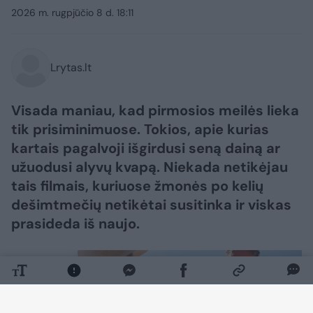
2026 m. rugpjūčio 8 d. 18:11
Lrytas.lt
Visada maniau, kad pirmosios meilės lieka
tik prisiminimuose. Tokios, apie kurias
kartais pagalvoji išgirdusi seną dainą ar
užuodusi alyvų kvapą. Niekada netikėjau
tais filmais, kuriuose žmonės po kelių
dešimtmečių netikėtai susitinka ir viskas
prasideda iš naujo.