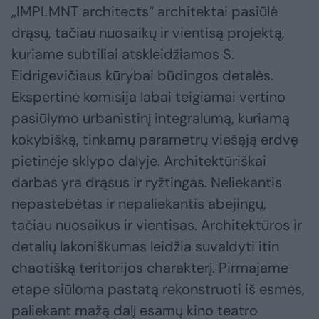
„IMPLMNT architects“ architektai pasiūlė
drąsų, tačiau nuosaikų ir vientisą projektą,
kuriame subtiliai atskleidžiamos S.
Eidrigevičiaus kūrybai būdingos detalės.
Ekspertinė komisija labai teigiamai vertino
pasiūlymo urbanistinį integralumą, kuriamą
kokybišką, tinkamų parametrų viešąją erdvę
pietinėje sklypo dalyje. Architektūriškai
darbas yra drąsus ir ryžtingas. Neliekantis
nepastebėtas ir nepaliekantis abejingų,
tačiau nuosaikus ir vientisas. Architektūros ir
detalių lakoniškumas leidžia suvaldyti itin
chaotišką teritorijos charakterį. Pirmajame
etape siūloma pastatą rekonstruoti iš esmės,
paliekant mažą dalį esamų kino teatro