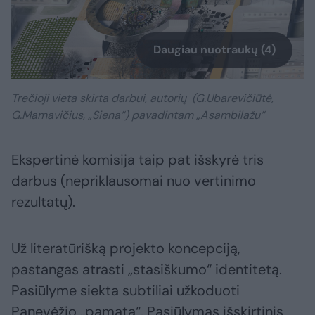
Daugiau nuotraukų (4)
Trečioji vieta skirta darbui, autorių (G.Ubarevičiūtė,
G.Mamavičius, „Siena“) pavadintam „Asambilažu“
Ekspertinė komisija taip pat išskyrė tris
darbus (nepriklausomai nuo vertinimo
rezultatų).
Už literatūrišką projekto koncepciją,
pastangas atrasti „stasiškumo“ identitetą.
Pasiūlyme siekta subtiliai užkoduoti
Panevėžio „pamatą“. Pasiūlymas išskirtinis,