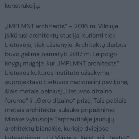
konstrukcijų.
„IMPLMNT architects“ – 2016 m. Vilniuje
įsikūrusi architektų studija, kurianti tiek
Lietuvoje, tiek užsienyje. Architektų darbus
buvo galima pamatyti 2017 m. Leipcigo
knygų mugėje, kur „IMPLMNT architects“
Lietuvos kultūros instituto užsakymu
suprojektavo Lietuvos nacionalinį paviljoną,
šiais metais pelniusį „Lietuvos dizaino
forumo“ ir „Gero dizaino“ prizą. Tais pačiais
metais architektai sulaukė pripažinimo
Minske vykusioje Tarptautinėje jaunųjų
architektų bienalėje, kurioje dviejose
kategorijose – už Vilniaus „Keistuolių teatro“