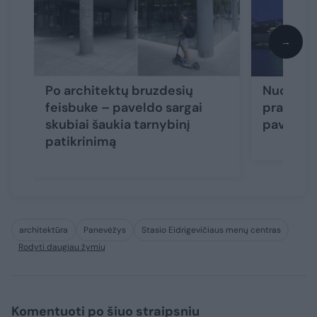
→
Po architektų bruzdesių
Nuobodž
feisbuke – paveldo sargai
prancūza
skubiai šaukia tarnybinį
paverčia
patikrinimą
architektūra
Panevėžys
Stasio Eidrigevičiaus menų centras
Rodyti daugiau žymių
Komentuoti po šiuo straipsniu