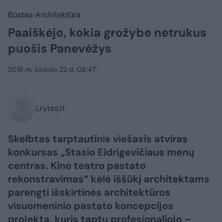
Būstas
Architektūra
Paaiškėjo, kokia grožybe netrukus
puošis Panevėžys
2018 m. birželio 22 d. 08:47
Lrytas.lt
Skelbtas tarptautinis viešasis atviras
konkursas „Stasio Eidrigevičiaus menų
centras. Kino teatro pastato
rekonstravimas“ kėlė iššūkį architektams
parengti išskirtinės architektūros
visuomeninio pastato koncepcijos
projektą, kuris taptų profesionaliojo –