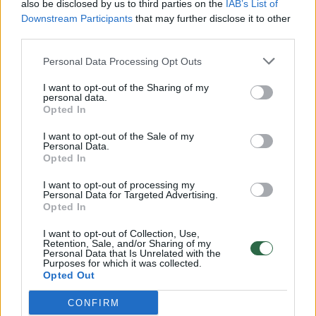
also be disclosed by us to third parties on the
IAB’s List of
Trečioji vieta skirta darbui, autorių (Gabrielė
Downstream Participants
that may further disclose it to other
Ubarevičiūtė, Giedrius Mamavičius ir įmonė
third parties.
„Siena“) pavadintam „Asambilažu“.
Personal Data Processing Opt Outs
Ekspertinei komisijai šis pasiūlymas
I want to opt-out of the Sharing of my
pasirodė urbanistiškai įdomus. Kompleksas
personal data.
Opted In
neatrodo kaip vienas pastatas ir Panevėžiui
gali pasiūlyti tai, ko miestas dar neturi.
I want to opt-out of the Sale of my
Personal Data.
Siūloma smulkiagrūdė nevienalytė
Opted In
urbanistinė struktūra iš esmės yra galimas
I want to opt-out of processing my
Personal Data for Targeted Advertising.
sprendimas.
Opted In
I want to opt-out of Collection, Use,
Pasiūlymas yra architektūriškai įdomus ir
Retention, Sale, and/or Sharing of my
Personal Data that Is Unrelated with the
Purposes for which it was collected.
labai kontrastingas. Pastato planas, kuris
Opted Out
siūlo „labirinto“ tipo praėjimą yra didžiulis
CONFIRM
privalumas. Siūlomas naratyvas yra įdomus ir