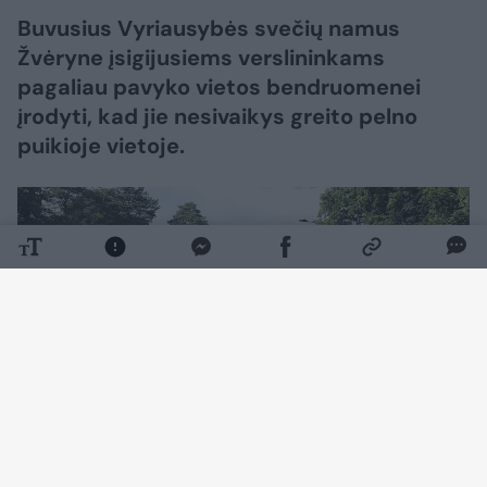
Buvusius Vyriausybės svečių namus
Žvėryne įsigijusiems verslininkams
pagaliau pavyko vietos bendruomenei
įrodyti, kad jie nesivaikys greito pelno
puikioje vietoje.
Daugiau nuotraukų (7)