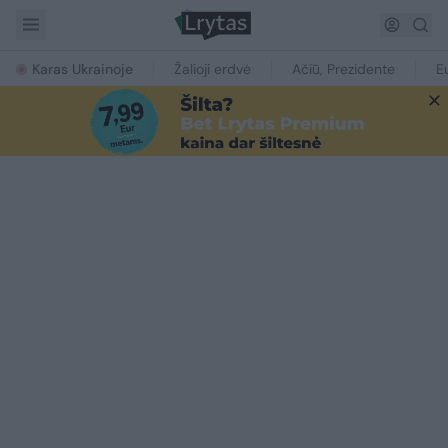
Karas Ukrainoje
Žalioji erdvė
Ačiū, Prezidente
E