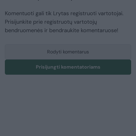
Komentuoti gali tik Lrytas registruoti vartotojai.
Prisijunkite prie registruotų vartotojų
bendruomenės ir bendraukite komentaruose!
Rodyti komentarus
Prisijungti komentatoriams