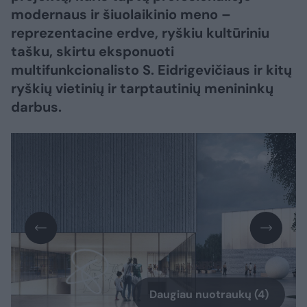
modernaus ir šiuolaikinio meno –
reprezentacine erdve, ryškiu kultūriniu
tašku, skirtu eksponuoti
multifunkcionalisto S. Eidrigevičiaus ir kitų
ryškių vietinių ir tarptautinių menininkų
darbus.
Daugiau nuotraukų (4)