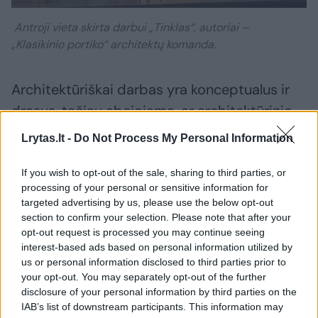
Antroji vieta skirta darbui „Tinklas“, autoriai –
„Klasikinio portiko“ architektų komanda.
Architektūriškai darbas yra konceptualus ir
drąsus, tačiau abejojama, ar architektūrinio
nebaigtumo įvaizdis yra tinkamas tokio tipo
Lrytas.lt -
Do Not Process My Personal Information
statiniui. Tikėtina, kad statinį realizavus,
statybinių pastolių naudoti nepavyks, kas iš
If you wish to opt-out of the sale, sharing to third parties, or
processing of your personal or sensitive information for
esmės keis detales, todėl keisis ir bendras
targeted advertising by us, please use the below opt-out
pastato vaizdinys. Sprendinių
section to confirm your selection. Please note that after your
opt-out request is processed you may continue seeing
daugiafunkciškumo požiūriu pastato erdvės
interest-based ads based on personal information utilized by
yra lanksčios ir lengvai transformuojamos bei
us or personal information disclosed to third parties prior to
your opt-out. You may separately opt-out of the further
prisitaikančios.
disclosure of your personal information by third parties on the
IAB’s list of downstream participants. This information may