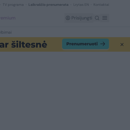
TV programa
Laikraščio prenumerata
Lrytas EN
Kontaktai
Premium
Prisijungti
lbimai