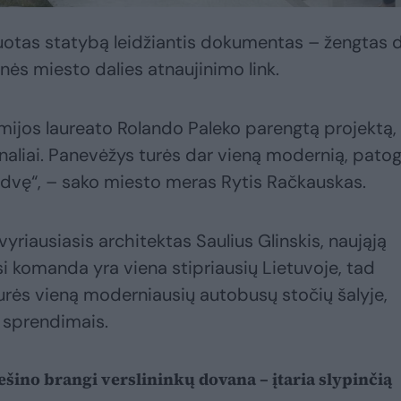
uotas statybą leidžiantis dokumentas – žengtas 
nės miesto dalies atnaujinimo link.
mijos laureato Rolando Paleko parengtą projektą,
inaliai. Panevėžys turės dar vieną modernią, patog
rdvę“, – sako miesto meras Rytis Račkauskas.
yriausiasis architektas Saulius Glinskis, naująją
i komanda yra viena stipriausių Lietuvoje, tad
urės vieną moderniausių autobusų stočių šalyje,
s sprendimais.
ešino brangi verslininkų dovana – įtaria slypinčią