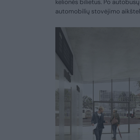
kelionės bilietus. Po autobus
automobilių stovėjimo aikštel