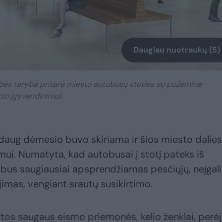
Daugiau nuotraukų (5)
bės taryba pritarė miesto autobusų stoties su požemine
kto įgyvendinimui.
daug dėmesio buvo skiriama ir šios miesto dalies
ui. Numatyta, kad autobusai į stotį pateks iš
 bus saugiausiai apsprendžiamas pėsčiųjų, neįgali
jimas, vengiant srautų susikirtimo.
os saugaus eismo priemonės, kelio ženklai, perė