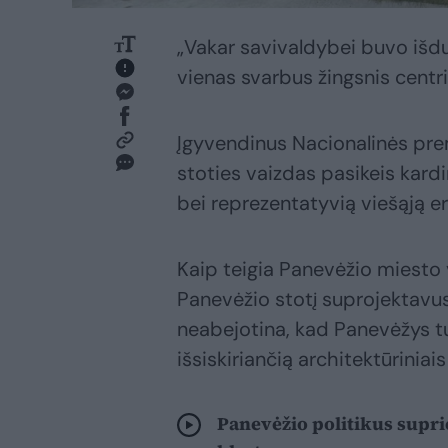
„Vakar savivaldybei buvo išd
vienas svarbus žingsnis centri
Įgyvendinus Nacionalinės pre
stoties vaizdas pasikeis kard
bei reprezentatyvią viešąją e
Kaip teigia Panevėžio miesto v
Panevėžio stotį suprojektavus
neabejotina, kad Panevėžys t
išsiskiriančią architektūriniai
Panevėžio politikus supri