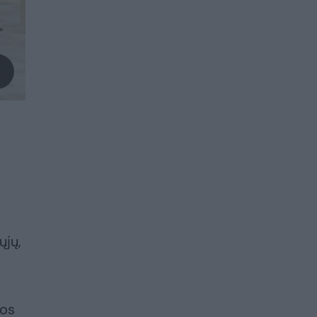
ųjų,
jos