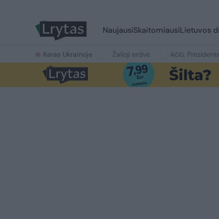
Naujausi
Skaitomiausi
Lietuvos d
Karas Ukrainoje
Žalioji erdvė
Ačiū, Prezident