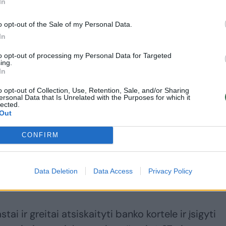
In
o opt-out of the Sale of my Personal Data.
In
 įkvėpė japonų meno rūšis „origami“. Stotis bus
įsikurs peronas, o dalis jo bus apželdinta. Tad gamt
to opt-out of processing my Personal Data for Targeted
ing.
vieną visumą, sukurdama specifinę oazę“, – sako S.
In
o opt-out of Collection, Use, Retention, Sale, and/or Sharing
ersonal Data that Is Unrelated with the Purposes for which it
lected.
Out
stotis pasitiks ne tik moderniu pastatu, erdvia,
mo sale, bet ir šiuolaikiška keleivių informavimo
CONFIRM
maciniai ekranai, kurių dėka bus galima sužinoti
iamą informaciją apie maršrutus. Be įprastų bilietų
Data Deletion
Data Access
Privacy Policy
ir savitarnos terminalas.
tai ir greitai atsiskaityti banko kortele ir įsigyti