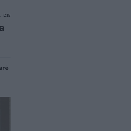
 12:19
a
arė