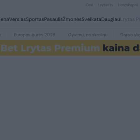
Orai
Lrytas.tv
Horoskopai
iena
Verslas
Sportas
Pasaulis
Žmonės
Sveikata
Daugiau
Lrytas 
e
Europos burės 2026
Gyvenu, ne skrolinu
Darbo ske