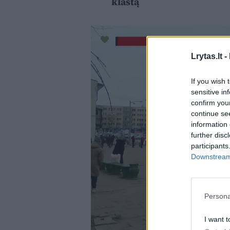
klastą
Lrytas.lt -
If you wish 
sensitive in
confirm you
continue se
information 
further disc
participants
Downstream 
Persona
I want t