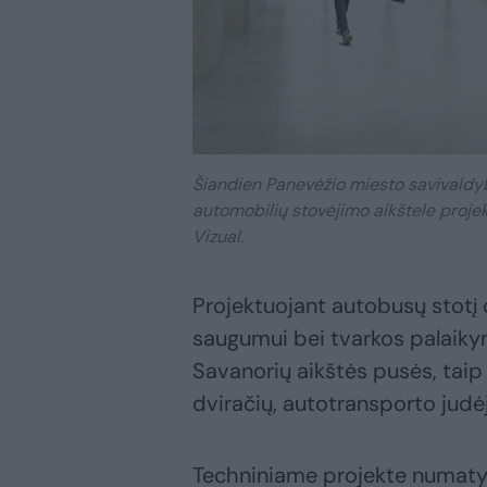
Šiandien Panevėžio miesto savivaldy
automobilių stovėjimo aikštele proje
Vizual.
Projektuojant autobusų stotį 
saugumui bei tvarkos palaikym
Savanorių aikštės pusės, taip
dviračių, autotransporto judė
Techniniame projekte numatyt