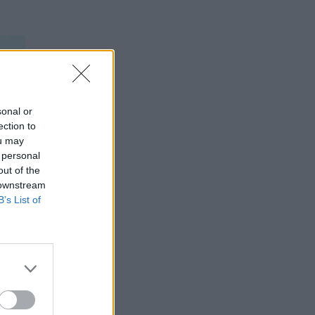
sonal or
ection to
ou may
 personal
out of the
 downstream
B’s List of