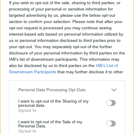
skirtas ir pastato funkcijai – tai pirmas
If you wish to opt-out of the sale, sharing to third parties, or
processing of your personal or sensitive information for
viešbutis Šiaurės Europoje, kuris skirtas
targeted advertising by us, please use the below opt-out
miego sutrikimų gydymui. Komisijos įvertinta,
section to confirm your selection. Please note that after your
opt-out request is processed you may continue seeing
jog viešbutis ir jo specializuota gydymo
interest-based ads based on personal information utilized by
funkcija turi ypatingą poveikį socialiniu
us or personal information disclosed to third parties prior to
your opt-out. You may separately opt-out of the further
aspektu, padeda spręsti vieną iš dažnai
disclosure of your personal information by third parties on the
nesureikšminamų sveikatos problemų.
IAB’s list of downstream participants. This information may
also be disclosed by us to third parties on the
IAB’s List of
Downstream Participants
that may further disclose it to other
„Nemiga – antra pagal žalą ekonomikai liga,
third parties.
kuri kankina nemažą dalį visuomenės,
Personal Data Processing Opt Outs
ypatingai įtemptu ritmu dirbančius žmones.
I want to opt-out of the Sharing of my
Toks miego sutrikimų centras yra unikalus
personal data.
Opted In
Lietuvoje, socialiai atsakingas, atliepiantis
šiuolaikines visuomenės sveikatos
I want to opt-out of the Sale of my
Personal Data.
problemas.“ – Edgaras Neniškis, projekto
Opted In