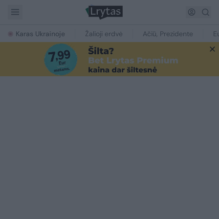
Karas Ukrainoje
Žalioji erdvė
Ačiū, Prezidente
E