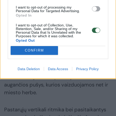
vadovas.
I want to opt-out of processing my
Personal Data for Targeted Advertising.
Opted In
Pagyrimo vertas ir gebėjimas tvariomis
I want to opt-out of Collection, Use,
Retention, Sale, and/or Sharing of my
priemonėmis sukurti estetišką, kontekstui
Personal Data that Is Unrelated with the
Purposes for which it was collected.
jautrų architektūrinį organizmą. Tūrinę
Opted Out
pastato kompoziciją ir proporcijas nulėmė
CONFIRM
architektų siekis išlaikyti istorinėms
medinėms viloms būdingą masteliškumą.
Kontekstualumas atsispindi ir fasadų
Data Deletion
Data Access
Privacy Policy
architektūroje – interpretuojamos kurorte
augančios pušys, kurios vaizduojamos net ir
miesto herbe.
Pastarųjų vertikali ritmika bei pasitaikantys