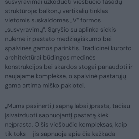
susvyravimai užkoduoti viešbučio fasadų
struktūroje: balkonų vertikalių tinklas
vietomis suskaidomas „V“ formos
„susvyravimų“. Sąryšio su aplinka siekis
nulėmė ir pastato medžiagiškumo bei
spalvinės gamos parinktis. Tradicinei kurorto
architektūrai būdingos medinės
konstrukcijos bei skardos stogai panaudoti ir
naujajame komplekse, o spalvinė pastarųjų
gama artima miško paklotei.
„Mums pasinerti į sapną labai įprasta, tačiau
įsivaizduoti sapnuojantį pastatą kiek
neįprasta. O šis viešbučio kompleksas, kaip
tik toks – jis sapnuoja apie čia kažkada