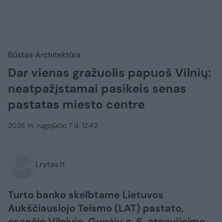
Būstas
Architektūra
Dar vienas gražuolis papuoš Vilnių:
neatpažįstamai pasikeis senas
pastatas miesto centre
2026 m. rugpjūčio 7 d. 12:42
Lrytas.lt
Turto banko skelbtame Lietuvos
Aukščiausiojo Teismo (LAT) pastato,
esančio Vilniuje, Gynėjų g. 6, atnaujinimo