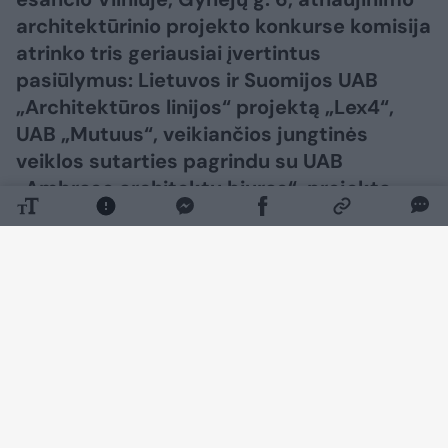
architektūrinio projekto konkurse komisija
atrinko tris geriausiai įvertintus
pasiūlymus: Lietuvos ir Suomijos UAB
„Architektūros linijos“ projektą „Lex4“,
UAB „Mutuus“, veikiančios jungtinės
veiklos sutarties pagrindu su UAB
„Ambraso architektų biuras“, projektą
„Balansas“ ir AB „PST Group“ projektą
„Objektyvas“.