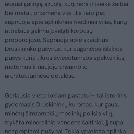
augusį galingą ąžuolą, kurį, nors ir įveikė žaibai
bei metai, prisimena visi. Jis taip pat
sapnuoja apie aplinkines medines vilas, kurių
atbalsius galima įžvelgti korpusų
proporcijose. Sapnuoja apie skaidrius
Druskininkų pušynus, kur augančios išlakios
pušys kuria tikrus šviesotamsos spektaklius,
matomus ir naujojo ansamblio
architektūrinėse detalėse.
Geriausia vieta tokiam pastatui– tai istorinis
gydomasis Druskininkų kurortas, kur gausu
minėtų šimtamečių medinių poilsio vilų,
trykšta mineralinio vandens šaltiniai, jį supa
neaprėpiami pušynai. Tokia ypatinga aplinka