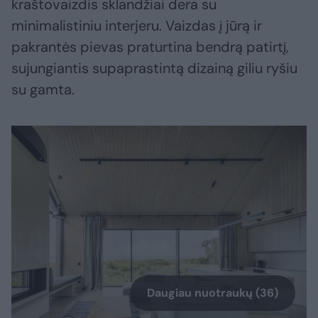
kraštovaizdis sklandžiai dera su
minimalistiniu interjeru. Vaizdas į jūrą ir
pakrantės pievas praturtina bendrą patirtį,
sujungiantis supaprastintą dizainą giliu ryšiu
su gamta.
Daugiau nuotraukų (36)