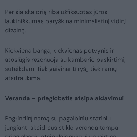
Per šią skaidrią ribą užfiksuotas jūros
laukiniškumas paryškina minimalistinį vidinį
dizainą.
Kiekviena banga, kiekvienas potvynis ir
atoslūgis rezonuoja su kambario paskirtimi,
suteikdami tiek gaivinantį ryšį, tiek ramų
atsitraukimą.
Veranda – prieglobstis atsipalaidavimui
Pagrindinį namą su pagalbiniu statiniu
jungianti skaidraus stiklo veranda tampa
prieglobsčiu atsipalaidavimui po pirties.