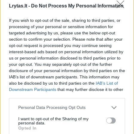
Lrytas.lt -
Do Not Process My Personal Information
Naudojant tokias medžiagas kaip medis,
fanera, betonas ir metalas, dizainas sukuria
If you wish to opt-out of the sale, sharing to third parties, or
processing of your personal or sensitive information for
pasakojimą, kurio šaknys glūdi Latvijos
targeted advertising by us, please use the below opt-out
neapdorotame Latvijos pakrantės grožyje.
section to confirm your selection. Please note that after your
opt-out request is processed you may continue seeing
Spalva tampa pasakotoju – namo atspalvį
interest-based ads based on personal information utilized by
įkvėpė šiam miesteliui būdinga jūrinė mėlyna
us or personal information disclosed to third parties prior to
spalva, primenanti laikus, kai miestas buvo
your opt-out. You may separately opt-out of the further
disclosure of your personal information by third parties on the
gyvybingų tonų drobė.
IAB’s list of downstream participants. This information may
also be disclosed by us to third parties on the
IAB’s List of
Downstream Participants
that may further disclose it to other
Palėpėje įrengti kambariai, skirti svečiams ar
third parties.
vaikams, suteikia projektui universalumo.
Personal Data Processing Opt Outs
Funkcionalumas ir forma dera tokiose
I want to opt-out of the Sharing of my
detalėse kaip langinės, puikiai užtikrinančios
personal data.
Opted In
privatumą ir apsaugančios namus ne sezono