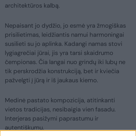
architektūros kalbą.
Nepaisant jo dydžio, jo esmė yra žmogiškas
prisilietimas, leidžiantis namui harmoningai
susilieti su jo aplinka. Kadangi namas stovi
lygiagrečiai jūrai, jis yra tarsi skaidrumo
čempionas. Čia langai nuo grindų iki lubų ne
tik perskrodžia konstrukciją, bet ir kviečia
pažvelgti į jūrą ir iš jaukaus kiemo.
Medinė pastato kompozicija, atitinkanti
vietos tradicijas, nesibaigia vien fasadu.
Interjeras pasižymi paprastumu ir
autentiškumu.