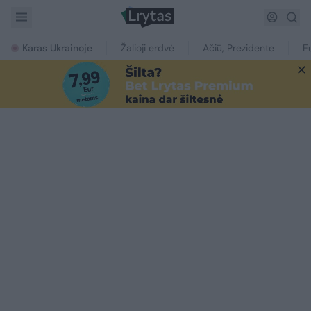
Karas Ukrainoje
Žalioji erdvė
Ačiū, Prezidente
E