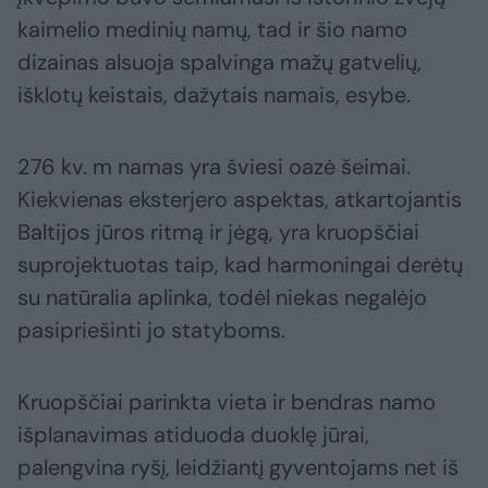
kaimelio medinių namų, tad ir šio namo
dizainas alsuoja spalvinga mažų gatvelių,
išklotų keistais, dažytais namais, esybe.
276 kv. m namas yra šviesi oazė šeimai.
Kiekvienas eksterjero aspektas, atkartojantis
Baltijos jūros ritmą ir jėgą, yra kruopščiai
suprojektuotas taip, kad harmoningai derėtų
su natūralia aplinka, todėl niekas negalėjo
pasipriešinti jo statyboms.
Kruopščiai parinkta vieta ir bendras namo
išplanavimas atiduoda duoklę jūrai,
palengvina ryšį, leidžiantį gyventojams net iš