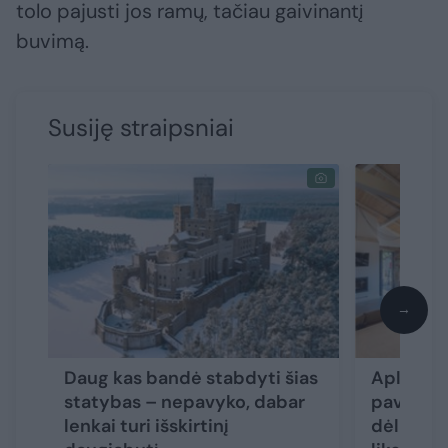
tolo pajusti jos ramų, tačiau gaivinantį
buvimą.
Susiję straipsniai
→
Daug kas bandė stabdyti šias
Apleistą
statybas – nepavyko, dabar
pavertė 
lenkai turi išskirtinį
dėl vien