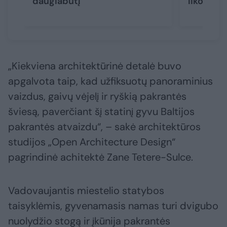
daugiabutį
liko be ž
„Kiekviena architektūrinė detalė buvo
apgalvota taip, kad užfiksuotų panoraminius
vaizdus, gaivų vėjelį ir ryškią pakrantės
šviesą, paverčiant šį statinį gyvu Baltijos
pakrantės atvaizdu“, – sakė architektūros
studijos „Open Architecture Design“
pagrindinė achitektė Zane Tetere-Sulce.
Vadovaujantis miestelio statybos
taisyklėmis, gyvenamasis namas turi dvigubo
nuolydžio stogą ir įkūnija pakrantės