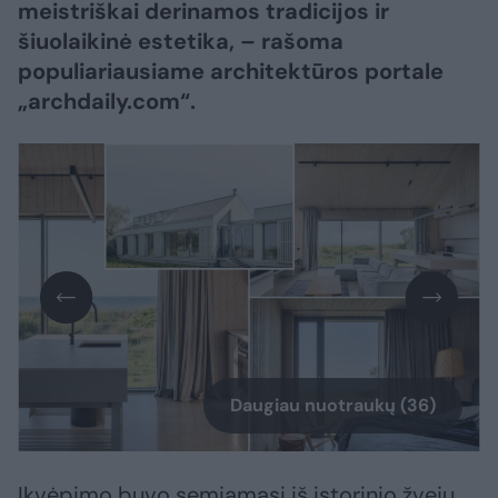
meistriškai derinamos tradicijos ir
šiuolaikinė estetika, – rašoma
populiariausiame architektūros portale
„archdaily.com“.
Daugiau nuotraukų (36)
Įkvėpimo buvo semiamasi iš istorinio žvejų