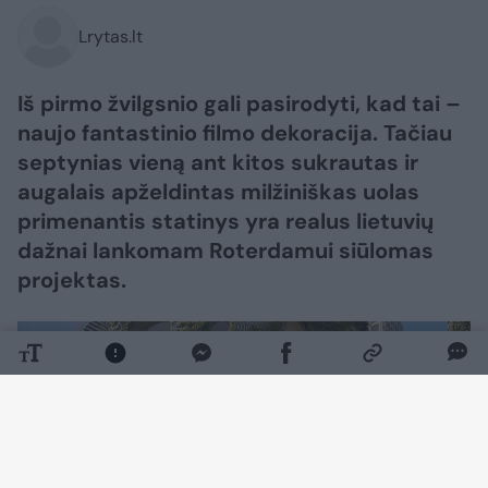
Lrytas.lt
Iš pirmo žvilgsnio gali pasirodyti, kad tai –
naujo fantastinio filmo dekoracija. Tačiau
septynias vieną ant kitos sukrautas ir
augalais apželdintas milžiniškas uolas
primenantis statinys yra realus lietuvių
dažnai lankomam Roterdamui siūlomas
projektas.