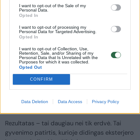
metu.
I want to opt-out of the Sale of my
Personal Data.
Opted In
Virtuvė – tai harmoninga dizaino, vietos ir
I want to opt-out of processing my
Personal Data for Targeted Advertising.
apgalvoto paprastumo sintezė.
Opted In
I want to opt-out of Collection, Use,
Retention, Sale, and/or Sharing of my
Kiekvienas interjero elementas yra
Personal Data that Is Unrelated with the
Purposes for which it was collected.
apgalvotas, be pertekliaus ir kruopščiai
Opted Out
parinktas siekiant pabrėžti dizaino grynumą.
CONFIRM
Pasirinktos medžiagos, pavyzdžiui, fanera ir
medinės lentos, dar labiau pabrėžia šį
paprastumo siekį.
Data Deletion
Data Access
Privacy Policy
Rezultatas – tai daugiau nei tik erdvė. Tai
gyvenimo patirtis, kurioje didingas eksterjero