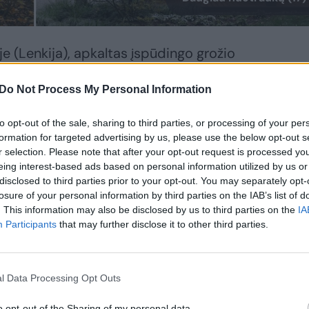
e (Lenkija), apkaltas įspūdingo grožio
lylentėmis, kurios čia itin dera.
Do Not Process My Personal Information
arp medžių ir sudaro saugią anklavą
to opt-out of the sale, sharing to third parties, or processing of your per
formation for targeted advertising by us, please use the below opt-out s
r selection. Please note that after your opt-out request is processed y
eing interest-based ads based on personal information utilized by us or
disclosed to third parties prior to your opt-out. You may separately opt-
 dalis, kuri yra visiškai uždara ir ją
losure of your personal information by third parties on the IAB’s list of
o prie jūros.
. This information may also be disclosed by us to third parties on the
IA
Participants
that may further disclose it to other third parties.
l Data Processing Opt Outs
o opt-out of the Sharing of my personal data.