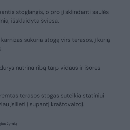
antis stoglangis, o pro jį sklindanti saulės
nia, išsklaidyta šviesa.
 karnizas sukuria stogą virš terasos, į kurią
.
urys nutrina ribą tarp vidaus ir išorės
emtas terasos stogas suteikia statiniui
u įsilieti į supantį kraštovaizdį.
giau žymių