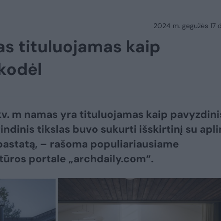
2024 m. gegužės 17 d.
s tituluojamas kaip
 kodėl
kv. m namas yra tituluojamas kaip pavyzdini
ndinis tikslas buvo sukurti išskirtinį su apl
pastatą, – rašoma populiariausiame
tūros portale „archdaily.com“.