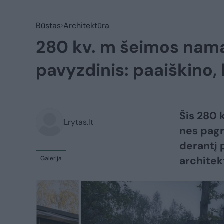
Būstas
Architektūra
280 kv. m šeimos nama
pavyzdinis: paaiškino,
Šis 280 
Lrytas.lt
nes pagri
derantį 
architek
Galerija