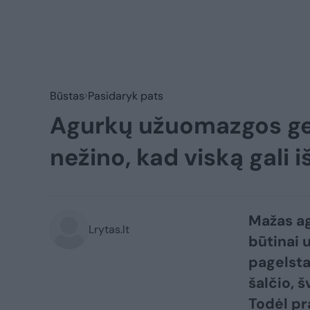
Būstas
Pasidaryk pats
Agurkų užuomazgos gels
nežino, kad viską gali 
Mažas ag
Lrytas.lt
būtinai 
pagelsta
šalčio, 
Todėl pr