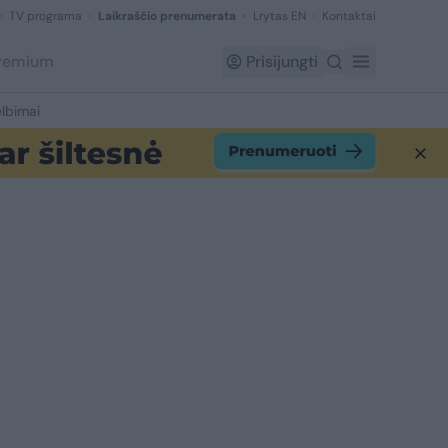
TV programa
Laikraščio prenumerata
Lrytas EN
Kontaktai
Premium
Prisijungti
lbimai