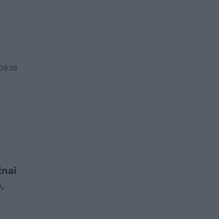
 09:35
žnai
,