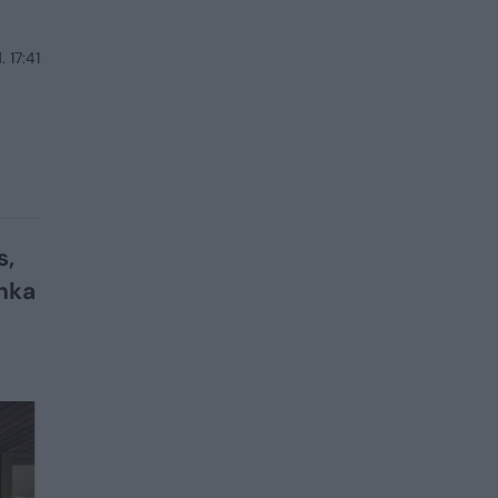
 17:41
s,
inka