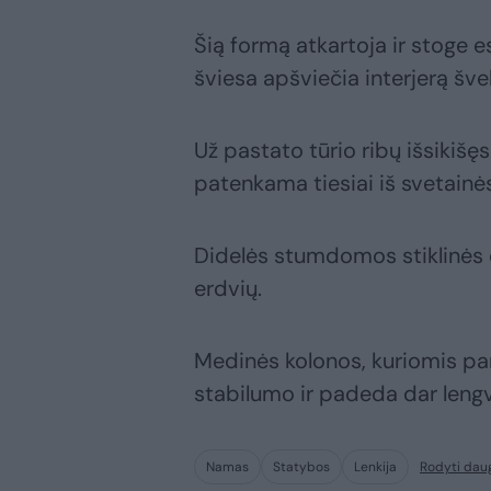
Šią formą atkartoja ir stoge es
šviesa apšviečia interjerą švel
Už pastato tūrio ribų išsikišęs
patenkama tiesiai iš svetainės
Didelės stumdomos stiklinės d
erdvių.
Medinės kolonos, kuriomis par
stabilumo ir padeda dar lengvia
Namas
Statybos
Lenkija
Rodyti dau