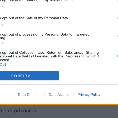
In
o opt-out of the Sale of my Personal Data.
In
ima pasistatė
to opt-out of processing my Personal Data for Targeted
dvų namą
ing.
In
ltijos jūros
krantėje: štai,
o opt-out of Collection, Use, Retention, Sale, and/or Sharing
dėl valdžia
ersonal Data that Is Unrelated with the Purposes for which it
lected.
galėjo tam
Out
sipriešinti
CONFIRM
Data Deletion
Data Access
Privacy Policy
ormos pastatas leido atskirti šeimos
ą nuo privačios.