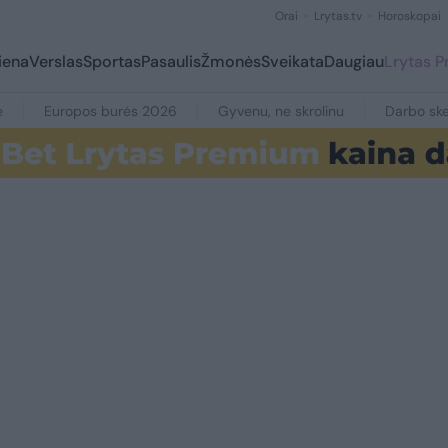
Orai
Lrytas.tv
Horoskopai
iena
Verslas
Sportas
Pasaulis
Žmonės
Sveikata
Daugiau
Lrytas 
e
Europos burės 2026
Gyvenu, ne skrolinu
Darbo ske