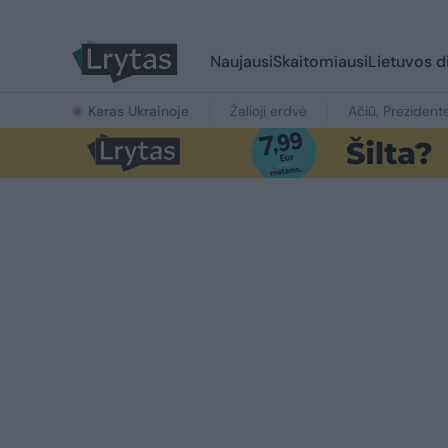
Naujausi
Skaitomiausi
Lietuvos d
Karas Ukrainoje
Žalioji erdvė
Ačiū, Prezident