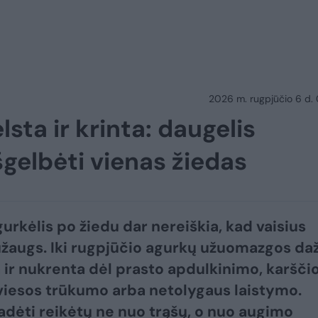
2026 m. rugpjūčio 6 d.
ta ir krinta: daugelis
išgelbėti vienas žiedas
urkėlis po žiedu dar nereiškia, kad vaisius
užaugs. Iki rugpjūčio agurkų užuomazgos da
 ir nukrenta dėl prasto apdulkinimo, karščio
šviesos trūkumo arba netolygaus laistymo.
adėti reikėtų ne nuo trąšų, o nuo augimo