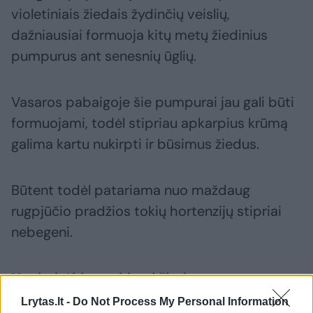
violetiniais žiedais žydinčių veislių,
dažniausiai formuoja kitų metų žiedinius
pumpurus ant senesnių ūglių.
Vasaros pabaigoje šie pumpurai jau gali būti
formuojami, todėl stipriau apkarpius krūmą
galima kartu nukirpti ir būsimus žiedus.
Būtent todėl patariama nuo maždaug
rugpjūčio pradžios tokių hortenzijų stipriai
nebegeni.
Neskubėkite nukirpti žiedus
Lrytas.lt -
Do Not Process My Personal Information