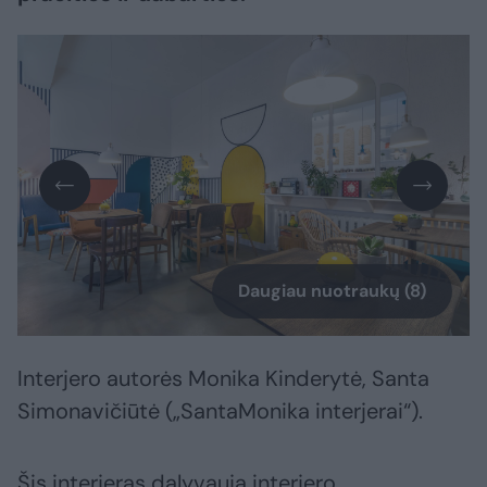
Daugiau nuotraukų (8)
Interjero autorės Monika Kinderytė, Santa
Simonavičiūtė („SantaMonika interjerai“).
Šis interjeras dalyvauja interjero