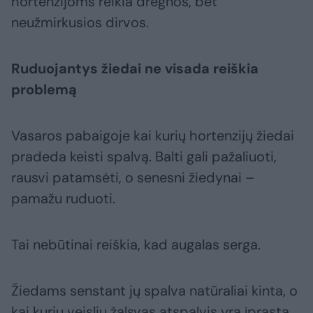
hortenzijoms reikia drėgnos, bet
neužmirkusios dirvos.
Ruduojantys žiedai ne visada reiškia
problemą
Vasaros pabaigoje kai kurių hortenzijų žiedai
pradeda keisti spalvą. Balti gali pažaliuoti,
rausvi patamsėti, o senesni žiedynai –
pamažu ruduoti.
Tai nebūtinai reiškia, kad augalas serga.
Žiedams senstant jų spalva natūraliai kinta, o
kai kurių veislių žalsvas atspalvis yra įprasta