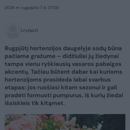
2026 m. rugpjūčio 7 d. 07:56
Lrytas.lt
Rugpjūtį hortenzijos daugelyje sodų būna
pačiame gražume – didžiuliai jų žiedynai
tampa vienu ryškiausių vasaros pabaigos
akcentų. Tačiau būtent dabar kai kurioms
hortenzijoms prasideda labai svarbus
etapas: jos ruošiasi kitam sezonui ir gali
pradėti formuoti pumpurus, iš kurių žiedai
išsiskleis tik kitąmet.