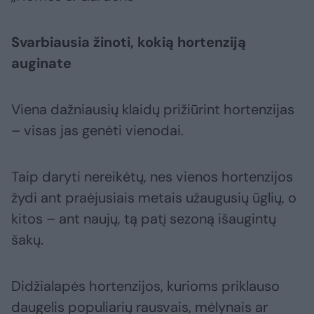
Svarbiausia žinoti, kokią hortenziją
auginate
Viena dažniausių klaidų prižiūrint hortenzijas
– visas jas genėti vienodai.
Taip daryti nereikėtų, nes vienos hortenzijos
žydi ant praėjusiais metais užaugusių ūglių, o
kitos – ant naujų, tą patį sezoną išaugintų
šakų.
Didžialapės hortenzijos, kurioms priklauso
daugelis populiarių rausvais, mėlynais ar