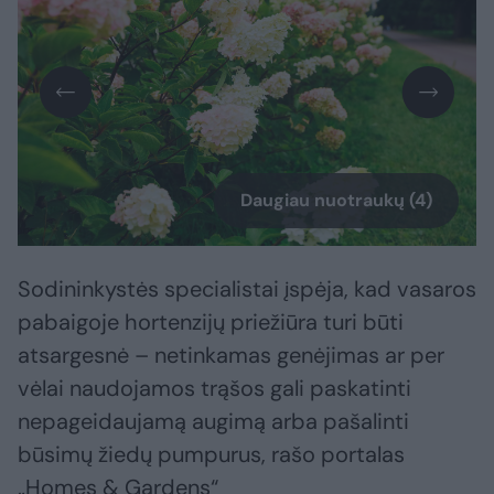
Daugiau nuotraukų (4)
Sodininkystės specialistai įspėja, kad vasaros
pabaigoje hortenzijų priežiūra turi būti
atsargesnė – netinkamas genėjimas ar per
vėlai naudojamos trąšos gali paskatinti
nepageidaujamą augimą arba pašalinti
būsimų žiedų pumpurus, rašo portalas
„Homes & Gardens“