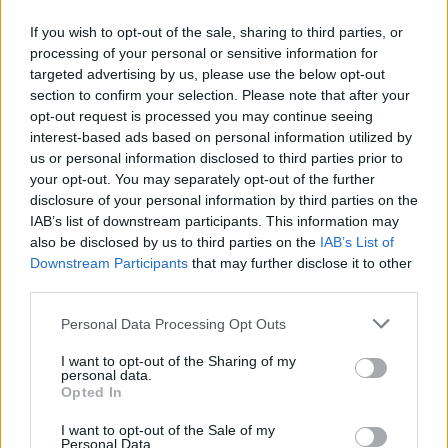
Kai hortenzijų žiedynai pradeda keisti spalvą
If you wish to opt-out of the sale, sharing to third parties, or
ar džiūti, natūraliai kyla noras juos pašalinti.
processing of your personal or sensitive information for
targeted advertising by us, please use the below opt-out
section to confirm your selection. Please note that after your
Tačiau vasaros pabaigoje nėra būtina skubėti
opt-out request is processed you may continue seeing
nupjauti visų nužydėjusių žiedų, ypač jei
interest-based ads based on personal information utilized by
us or personal information disclosed to third parties prior to
nežinote, kokiai rūšiai priklauso jūsų
your opt-out. You may separately opt-out of the further
hortenzija.
disclosure of your personal information by third parties on the
IAB’s list of downstream participants. This information may
also be disclosed by us to third parties on the
IAB’s List of
Didžialapėms hortenzijoms saugiau vengti
Downstream Participants
that may further disclose it to other
third parties.
stipresnio kirpimo. Jei žiedyną vis dėlto
norima pašalinti, reikėtų nukirpti tik patį
Personal Data Processing Opt Outs
nužydėjusį žiedą ir neleistis giliai žemyn į ūglį.
I want to opt-out of the Sharing of my
personal data.
Opted In
Rudenį palikti seni žiedynai augalui paprastai
I want to opt-out of the Sale of my
Personal Data.