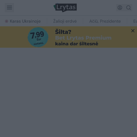
Karas Ukrainoje
Žalioji erdvė
Ačiū, Prezidente
E