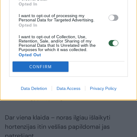
nepakenkia, o sode jie gali dekoratyviai
Opted In
atrodyti ir šaltuoju metų laiku.
I want to opt-out of processing my
Personal Data for Targeted Advertising.
Opted In
Visai kitokios yra šluotelinės ir šviesiosios
I want to opt-out of Collection, Use,
hortenzijos, pavyzdžiui, populiarioji
Retention, Sale, and/or Sharing of my
Personal Data that Is Unrelated with the
‘Annabelle’. Jos žydi ant naujų ūglių, todėl
Purposes for which it was collected.
Opted Out
pagrindinis jų genėjimas paprastai
atliekamas žiemos pabaigoje arba ankstyvą
CONFIRM
pavasarį.
Data Deletion
Data Access
Privacy Policy
Azoto rugpjūtį jau geriau nebeduoti
Dar viena klaida – noras ilgiau išlaikyti
hortenzijas itin vešlias papildomai jas
patręšiant.