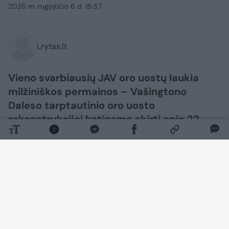
2026 m. rugpjūčio 6 d. 15:57
Lrytas.lt
Vieno svarbiausių JAV oro uostų laukia
milžiniškos permainos – Vašingtono
Daleso tarptautinio oro uosto
rekonstrukcijai ketinama skirti apie 22
mlrd. JAV dolerių (apie 19 mlrd. eurų).