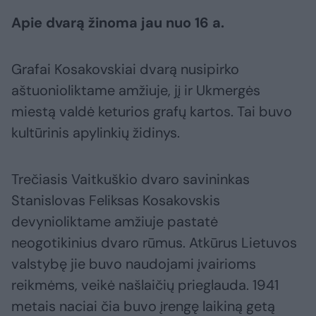
Apie dvarą žinoma jau nuo 16 a.
Grafai Kosakovskiai dvarą nusipirko
aštuonioliktame amžiuje, jį ir Ukmergės
miestą valdė keturios grafų kartos. Tai buvo
kultūrinis apylinkių židinys.
Trečiasis Vaitkuškio dvaro savininkas
Stanislovas Feliksas Kosakovskis
devynioliktame amžiuje pastatė
neogotikinius dvaro rūmus. Atkūrus Lietuvos
valstybę jie buvo naudojami įvairioms
reikmėms, veikė našlaičių prieglauda. 1941
metais naciai čia buvo įrengę laikiną getą