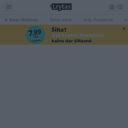
Karas Ukrainoje
Žalioji erdvė
Ačiū, Prezidente
E