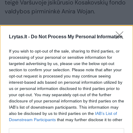
teigė Varšuvoje įsikūrusio Kosakovskių fondo
valdybos pirmininkė Anira Wojan.
Anot jos, tikimasi, kad dvaras bus erdvė, kur
Lrytas.lt -
Do Not Process My Personal Information
bus paminėtos visos tautos, prisidėjusios
prie Ukmergės kultūrinio ir ekonominio
If you wish to opt-out of the sale, sharing to third parties, or
gyvenimo - lietuviai, lenkai, rusai, baltarusiai,
processing of your personal or sensitive information for
targeted advertising by us, please use the below opt-out
žydai, ukrainiečiai, prancūzai, italai, škotai,
section to confirm your selection. Please note that after your
britai.
opt-out request is processed you may continue seeing
interest-based ads based on personal information utilized by
us or personal information disclosed to third parties prior to
Jau sulaukta susidomėjimo ir iš galimų
your opt-out. You may separately opt-out of the further
disclosure of your personal information by third parties on the
pirkėjų, bet kol kas dvaro dar niekas
IAB’s list of downstream participants. This information may
nenupirko.
also be disclosed by us to third parties on the
IAB’s List of
Downstream Participants
that may further disclose it to other
third parties.
Pasak Vaitkuškio dvaro gidės Reginos