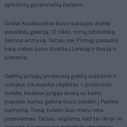
aplinkinių gyvenviečių žydams.
Grafai Kosakovskiai buvo sukaupę didelę
paveikslų galeriją, 12 tūkst. tomų biblioteką,
šeimos archyvą. Tačiau per Pirmąjį pasaulinį
karą viskas buvo išvežta į Lenkiją ir Rusiją ir
prarasta.
Galimų pirkėjų smalsumą galėtų sužadinti ir
unikalus čia esantis objektas – požeminis
tunelis, kadaise jungęs dvarą su kalno
papėde, kuriuo galima buvo patekti į Pašilės
bažnyčią. Tiesa, tunelis šiuo metu nėra
praeinamas. Tačiau, teigiama, kad tai tikrai ne
legenda ir jį įmanoma prikelti iš užmaršties.