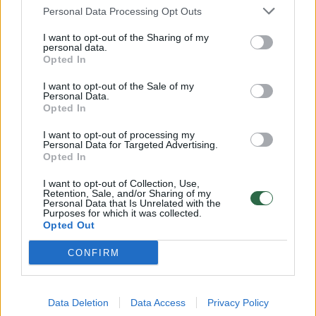
Personal Data Processing Opt Outs
Škuropad, dvaras yra įsikūręs patogioje
geografinėje padėtyje - čia susikerta keliai iš
I want to opt-out of the Sharing of my
personal data.
Vilniaus, Kauno, Panevėžio. Nuo Ukmergės
Opted In
dvaras nutolęs per penkis kilometrus Varinės
I want to opt-out of the Sale of my
Personal Data.
kaimo kryptimi.
Opted In
I want to opt-out of processing my
Personal Data for Targeted Advertising.
Dvare noriai lankosi turistai, vyksta nemažai
Opted In
kultūrinių renginių. Pernai dvarą aplankė apie
I want to opt-out of Collection, Use,
trys tūkstančiai turistų.
Retention, Sale, and/or Sharing of my
Personal Data that Is Unrelated with the
Purposes for which it was collected.
Opted Out
„Sakykim gegužę - birželį apsilankė arti 500
CONFIRM
(turistų - BNS). Atvyksta didesnės ar
mažesnės grupės, važiuoja po Ukmergės
dvarų žiedą ir staiga perskaito internete arba
Data Deletion
Data Access
Privacy Policy