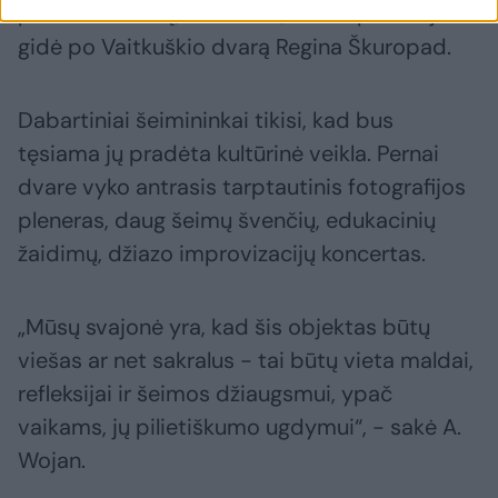
pamato bokštą, ir užsuka“, - BNS pasakojo
gidė po Vaitkuškio dvarą Regina Škuropad.
Dabartiniai šeimininkai tikisi, kad bus
tęsiama jų pradėta kultūrinė veikla. Pernai
dvare vyko antrasis tarptautinis fotografijos
pleneras, daug šeimų švenčių, edukacinių
žaidimų, džiazo improvizacijų koncertas.
„Mūsų svajonė yra, kad šis objektas būtų
viešas ar net sakralus - tai būtų vieta maldai,
refleksijai ir šeimos džiaugsmui, ypač
vaikams, jų pilietiškumo ugdymui“, - sakė A.
Wojan.