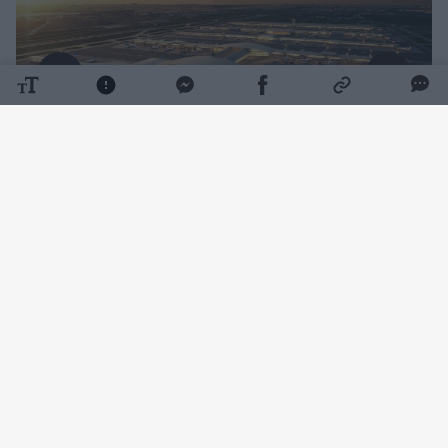
Daugiau nuotraukų (7)
Apie ambicingą projektą rašo portalas „New
Atlas“. Planuojama atnaujinti ir naujai įrengti
apie 5 mln. kvadratinių pėdų, arba daugiau
kaip 464 tūkst. kv. metrų, oro uosto erdvių,
pakeisti senus terminalo korpusus, įrengti
naujus įlaipinimo vartus ir pastatyti milžinišką
32 tūkst. automobilių talpinantį daugiaaukštį