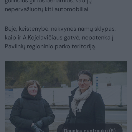
gulinčius girtus benamius, kad jų
nepervažiuotų kiti automobiliai.
Beje, keistenybė: nakvynės namų sklypas,
kaip ir A.Kojelavičiaus gatvė, nepatenka į
Pavilnių regioninio parko teritoriją.
Daugiau nuotraukų (5)