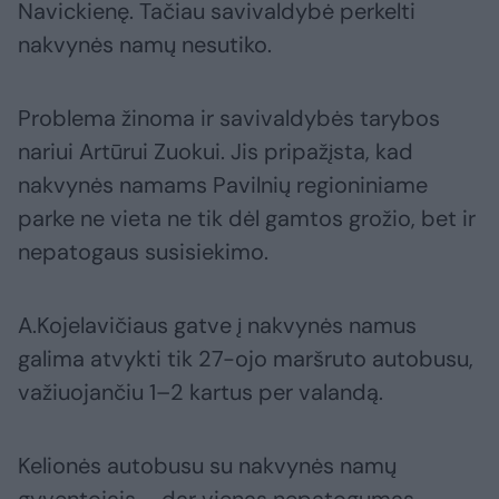
Navickienę. Tačiau savivaldybė perkelti
nakvynės namų nesutiko.
Problema žinoma ir savivaldybės tarybos
nariui Artūrui Zuokui. Jis pripažįsta, kad
nakvynės namams Pavilnių regioniniame
parke ne vieta ne tik dėl gamtos grožio, bet ir
nepatogaus susisiekimo.
A.Kojelavičiaus gatve į nakvynės namus
galima atvykti tik 27-ojo maršruto autobusu,
važiuojančiu 1–2 kartus per valandą.
Kelionės autobusu su nakvynės namų
gyventojais – dar vienas nepatogumas.