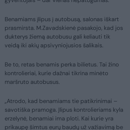
Benamiams įlipus į autobusą, salonas iškart
prasmirsta. M.Zavadskienė pasakojo, kad jos
dukterys žiemą autobusu gali keliauti tik
veidą iki akių apsivyniojusios šalikais.
Be to, retas benamis perka bilietus. Tai žino
kontrolieriai, kurie dažnai tikrina minėto
maršruto autobusus.
„Atrodo, kad benamiams tie patikrinimai –
savotiška pramoga. Įlipus kontrolieriams kyla
erzelynė, benamiai ima ploti. Kai kurie yra
prikaupę šimtus eurų baudų už važiavimą be