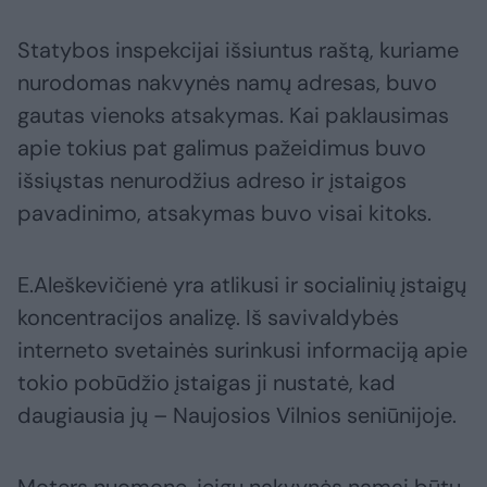
Statybos inspekcijai išsiuntus raštą, kuriame
nurodomas nakvynės namų adresas, buvo
gautas vienoks atsakymas. Kai paklausimas
apie tokius pat galimus pažeidimus buvo
išsiųstas nenurodžius adreso ir įstaigos
pavadinimo, atsakymas buvo visai kitoks.
E.Aleškevičienė yra atlikusi ir socialinių įstaigų
koncentracijos analizę. Iš savivaldybės
interneto svetainės surinkusi informaciją apie
tokio pobūdžio įstaigas ji nustatė, kad
daugiausia jų – Naujosios Vilnios seniūnijoje.
Moters nuomone, jeigu nakvynės namai būtų