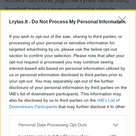
įkurdinti tankiau apgyvendintoje vietoje,
gyventojų nepasitenkinimas verstų valdžią
Lrytas.lt -
Do Not Process My Personal Information
labiau rūpintis problema.
If you wish to opt-out of the sale, sharing to third parties, or
processing of your personal or sensitive information for
„O Pavilnyje aplink parkas. Tai benamių, o ne
targeted advertising by us, please use the below opt-out
visų vilniečių teritorija. Benamiai čia pat
section to confirm your selection. Please note that after your
opt-out request is processed you may continue seeing
stovyklauja, kuria laužus.
interest-based ads based on personal information utilized by
us or personal information disclosed to third parties prior to
your opt-out. You may separately opt-out of the further
Prie užtvankos įrengta vaikų žaidimo aikštelė.
disclosure of your personal information by third parties on the
Kas gi į ją eis, kai šalia girti benamiai voliojasi,
IAB’s list of downstream participants. This information may
also be disclosed by us to third parties on the
IAB’s List of
tokie pat krūmuose gyvena“, – piktinosi
Downstream Participants
that may further disclose it to other
E.Aleškevičienė.
third parties.
Personal Data Processing Opt Outs
Skundžiasi ketvirtus metus