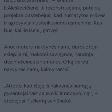
naujosios areštinės“, – svarstė
E.Aleškevičienė. Ji rekonstruojamų patalpų
projekte pastebėjusi, kad numatytos erdvės
ir agresyviai nusiteikusiems asmenims. Kas
bus, kai jie išeis į gatvę?
Anot moters, nakvynės namų darbuotojai
skiepijami, mokomi savigynos, naudoja
dezinfekcines priemones. O ką daryti
nakvynės namų kaimynams?
„Atrodo, kad išėję iš nakvynės namų jų
gyventojai tampa sveiki ir nepavojingi“, –
stebėjosi Pučkorių seniūnaitė.