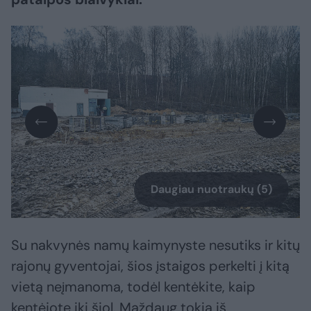
Daugiau nuotraukų (5)
Su nakvynės namų kaimynyste nesutiks ir kitų
rajonų gyventojai, šios įstaigos perkelti į kitą
vietą neįmanoma, todėl kentėkite, kaip
kentėjote iki šiol. Maždaug tokia iš