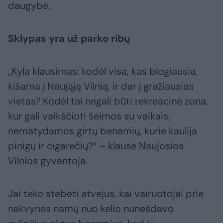
daugybė.
Sklypas yra už parko ribų
„Kyla klausimas: kodėl visa, kas blogiausia,
kišama į Naująją Vilnią, ir dar į gražiausias
vietas? Kodėl tai negali būti rekreacinė zona,
kur gali vaikščioti šeimos su vaikais,
nematydamos girtų benamių, kurie kaulija
pinigų ir cigarečių?“ – klausė Naujosios
Vilnios gyventoja.
Jai teko stebėti atvejus, kai vairuotojai prie
nakvynės namų nuo kelio nunešdavo