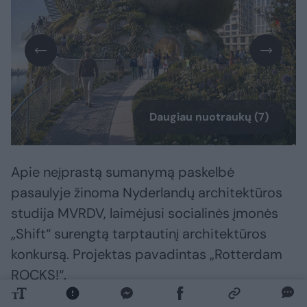
Daugiau nuotraukų (7)
Apie neįprastą sumanymą paskelbė
pasaulyje žinoma Nyderlandų architektūros
studija MVRDV, laimėjusi socialinės įmonės
„Shift“ surengtą tarptautinį architektūros
konkursą. Projektas pavadintas „Rotterdam
ROCKS!“.