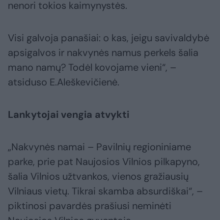
nenori tokios kaimynystės.
Visi galvoja panašiai: o kas, jeigu savivaldybė
apsigalvos ir nakvynės namus perkels šalia
mano namų? Todėl kovojame vieni“, –
atsiduso E.Aleškevičienė.
Lankytojai vengia atvykti
„Nakvynės namai – Pavilnių regioniniame
parke, prie pat Naujosios Vilnios pilkapyno,
šalia Vilnios užtvankos, vienos gražiausių
Vilniaus vietų. Tikrai skamba absurdiškai“, –
piktinosi pavardės prašiusi neminėti