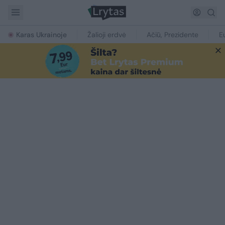
Karas Ukrainoje
Žalioji erdvė
Ačiū, Prezidente
E