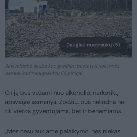
Daugiau nuotraukų (5)
Savivaldybė skuba kuo greičiau pastatyti nakvynės
namus, kad nenuplauktų ES pinigai.
O į ją bus vežami nuo alkoholio, narkotikų
apsvaigę asmenys. Žodžiu, bus neliūdna ne
tik vietos gyventojams, bet ir benamiams.
„Mes nesulaukiame palaikymo, nes niekas