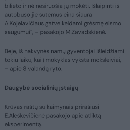
bilieto ir nė nesiruošia jų mokėti. Išlaipinti iš
autobuso jie sutemus eina siaura
A.Kojelavičiaus gatve keldami grėsmę eismo
saugumui“, – pasakojo M.Zavadskienė.
Beje, iš nakvynės namų gyventojai išleidžiami
tokiu laiku, kai į mokyklas vyksta moksleiviai,
– apie 8 valandą ryto.
Daugybė socialinių įstaigų
Krūvas raštų su kaimynais prirašiusi
E.Aleškevičienė pasakojo apie atliktą
eksperimentą.