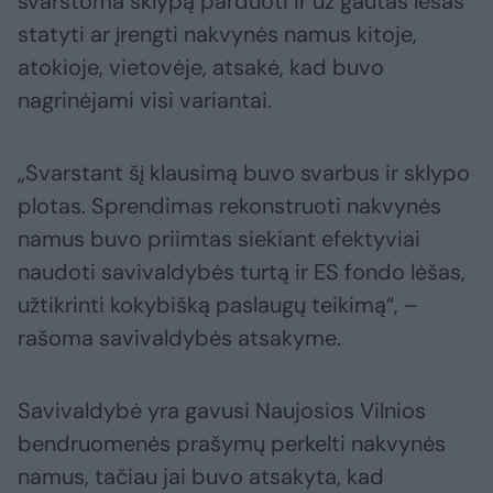
svarstoma sklypą parduoti ir už gautas lėšas
statyti ar įrengti nakvynės namus kitoje,
atokioje, vietovėje, atsakė, kad buvo
nagrinėjami visi variantai.
„Svarstant šį klausimą buvo svarbus ir sklypo
plotas. Sprendimas rekonstruoti nakvynės
namus buvo priimtas siekiant efektyviai
naudoti savivaldybės turtą ir ES fondo lėšas,
užtikrinti kokybišką paslaugų teikimą“, –
rašoma savivaldybės atsakyme.
Savivaldybė yra gavusi Naujosios Vilnios
bendruomenės prašymų perkelti nakvynės
namus, tačiau jai buvo atsakyta, kad