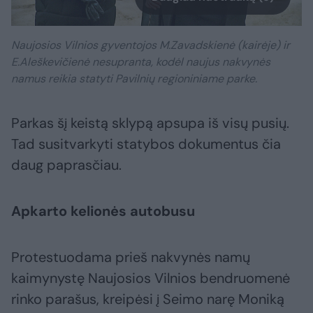
Naujosios Vilnios gyventojos M.Zavadskienė (kairėje) ir
E.Aleškevičienė nesupranta, kodėl naujus nakvynės
namus reikia statyti Pavilnių regioniniame parke.
Parkas šį keistą sklypą apsupa iš visų pusių.
Tad susitvarkyti statybos dokumentus čia
daug paprasčiau.
Apkarto kelionės autobusu
Protestuodama prieš nakvynės namų
kaimynystę Naujosios Vilnios bendruomenė
rinko parašus, kreipėsi į Seimo narę Moniką