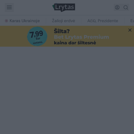
Karas Ukrainoje
Žalioji erdvė
Ačiū, Prezidente
E