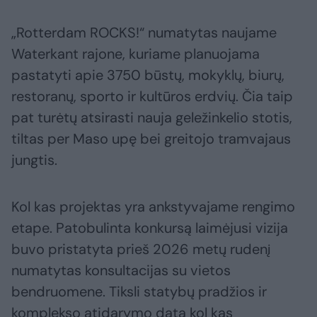
„Rotterdam ROCKS!“ numatytas naujame
Waterkant rajone, kuriame planuojama
pastatyti apie 3750 būstų, mokyklų, biurų,
restoranų, sporto ir kultūros erdvių. Čia taip
pat turėtų atsirasti nauja geležinkelio stotis,
tiltas per Maso upę bei greitojo tramvajaus
jungtis.
Kol kas projektas yra ankstyvajame rengimo
etape. Patobulinta konkursą laimėjusi vizija
buvo pristatyta prieš 2026 metų rudenį
numatytas konsultacijas su vietos
bendruomene. Tiksli statybų pradžios ir
komplekso atidarymo data kol kas