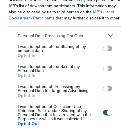
IAB’s list of downstream participants. This information may
also be disclosed by us to third parties on the
IAB’s List of
Downstream Participants
that may further disclose it to other
third parties.
Daugiau nuotraukų (7)
Personal Data Processing Opt Outs
I want to opt-out of the Sharing of my
personal data.
Apie neįprastą sumanymą paskelbė
Opted In
pasaulyje žinoma Nyderlandų architektūros
I want to opt-out of the Sale of my
studija MVRDV, laimėjusi socialinės įmonės
Personal Data.
Opted In
„Shift“ surengtą tarptautinį architektūros
I want to opt-out of processing my
konkursą. Projektas pavadintas „Rotterdam
Personal Data for Targeted Advertising.
ROCKS!“.
Opted In
I want to opt-out of Collection, Use,
Retention, Sale, and/or Sharing of my
Naujas kultūros ir įvairios paskirties
Personal Data that Is Unrelated with the
Purposes for which it was collected.
kompleksas turėtų iškilti pietiniame Maso
Opted Out