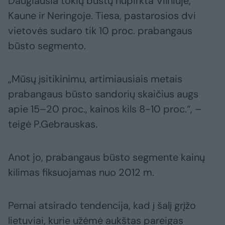
Daugiausia tokių būstų nupirkta Vilniuje,
Kaune ir Neringoje. Tiesa, pastarosios dvi
vietovės sudaro tik 10 proc. prabangaus
būsto segmento.
„Mūsų įsitikinimu, artimiausiais metais
prabangaus būsto sandorių skaičius augs
apie 15–20 proc., kainos kils 8-10 proc.“, –
teigė P.Gebrauskas.
Anot jo, prabangaus būsto segmente kainų
kilimas fiksuojamas nuo 2012 m.
Pernai atsirado tendencija, kad į šalį grįžo
lietuviai, kurie užėmė aukštas pareigas