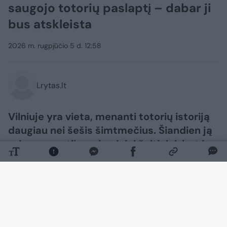
saugojo totorių paslaptį – dabar ji
bus atskleista
2026 m. rugpjūčio 5 d. 12:58
Lrytas.lt
Vilniuje yra vieta, menanti totorių istoriją
daugiau nei šešis šimtmečius. Šiandien ją
primena ne tik archyviniai šaltiniai, bet ir
buvusio Totorinės kaimo vietoje kuriama
viešoji erdvė, gimusi iš Grigiškių
gyventojos idėjos.