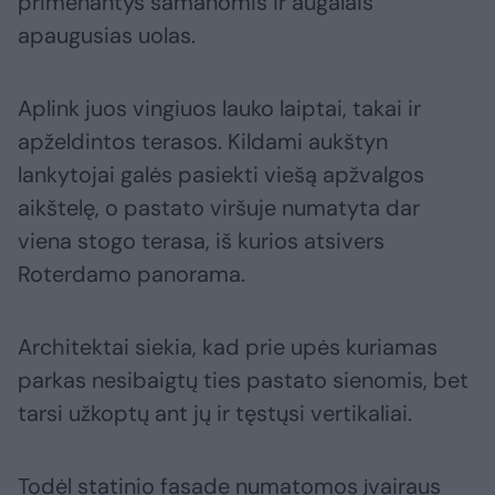
primenantys samanomis ir augalais
apaugusias uolas.
Aplink juos vingiuos lauko laiptai, takai ir
apželdintos terasos. Kildami aukštyn
lankytojai galės pasiekti viešą apžvalgos
aikštelę, o pastato viršuje numatyta dar
viena stogo terasa, iš kurios atsivers
Roterdamo panorama.
Architektai siekia, kad prie upės kuriamas
parkas nesibaigtų ties pastato sienomis, bet
tarsi užkoptų ant jų ir tęstųsi vertikaliai.
Todėl statinio fasade numatomos įvairaus