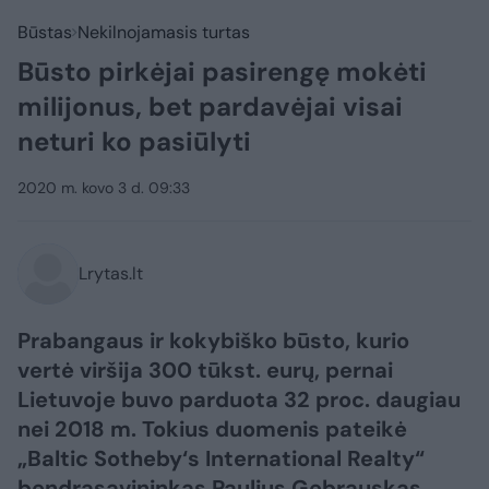
Būstas
Nekilnojamasis turtas
Būsto pirkėjai pasirengę mokėti
milijonus, bet pardavėjai visai
neturi ko pasiūlyti
2020 m. kovo 3 d. 09:33
Lrytas.lt
Prabangaus ir kokybiško būsto, kurio
vertė viršija 300 tūkst. eurų, pernai
Lietuvoje buvo parduota 32 proc. daugiau
nei 2018 m. Tokius duomenis pateikė
„Baltic Sotheby‘s International Realty“
bendrasavininkas Paulius Gebrauskas.