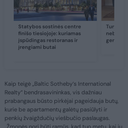
Statybos sostinės centre
Turtingi
finišo tiesiojoje: kuriamas
nebeužt
įspūdingas restoranas ir
geroje vi
įrengiami butai
Kaip teigė „Baltic Sotheby‘s International
Realty“ bendrasavininkas, vis dažniau
prabangaus būsto pirkėjai pageidauja butų,
kurie be apartamentų galėtų pasiūlyti ir
penkių žvaigždučių viešbučio paslaugas.
„Žmonės nori būti ramūs, kad tuo metu, kai jų