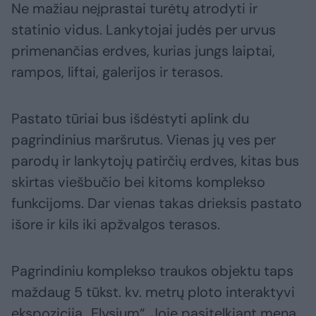
Ne mažiau neįprastai turėtų atrodyti ir
statinio vidus. Lankytojai judės per urvus
primenančias erdves, kurias jungs laiptai,
rampos, liftai, galerijos ir terasos.
Pastato tūriai bus išdėstyti aplink du
pagrindinius maršrutus. Vienas jų ves per
parodų ir lankytojų patirčių erdves, kitas bus
skirtas viešbučio bei kitoms komplekso
funkcijoms. Dar vienas takas drieksis pastato
išore ir kils iki apžvalgos terasos.
Pagrindiniu komplekso traukos objektu taps
maždaug 5 tūkst. kv. metrų ploto interaktyvi
ekspozicija „Elysium“. Joje pasitelkiant meną,