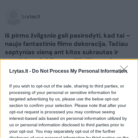
Lrytas.lt
Iš pirmo žvilgsnio gali pasirodyti, kad tai –
naujo fantastinio filmo dekoracija. Tačiau
septynias vieną ant kitos sukrautas ir
augalais apželdintas milžiniškas uolas
primenantis statinys yra realus lietuvių
Lrytas.lt -
Do Not Process My Personal Information
dažnai lankomam Roterdamui siūlomas
projektas.
If you wish to opt-out of the sale, sharing to third parties, or
processing of your personal or sensitive information for
targeted advertising by us, please use the below opt-out
section to confirm your selection. Please note that after your
opt-out request is processed you may continue seeing
interest-based ads based on personal information utilized by
us or personal information disclosed to third parties prior to
your opt-out. You may separately opt-out of the further
disclosure of your personal information by third parties on the