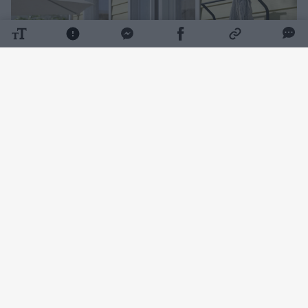
Daugiau nuotraukų (4)
Tinkamai išnaudojus turimą lauko erdvę ir
pasirinkus praktiškus sprendimus, lauko
virtuvę galima įsirengti tiek erdviame kieme,
tik mažesnėje terasoje. Interjero dizainerė
pataria, nuo ko pradėti ją planuoti ir į ką
atkreipti dėmesį, kad gaminti lauke būtų