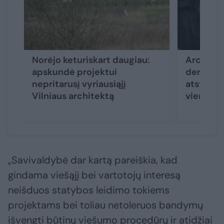
Norėjo keturiskart daugiau:
Architek
apskundė projektui
derinimą
nepritarusį vyriausiąjį
atstumą 
Vilniaus architektą
viena bė
„Savivaldybė dar kartą pareiškia, kad
gindama viešąjį bei vartotojų interesą
neišduos statybos leidimo tokiems
projektams bei toliau netoleruos bandymų
išvengti būtinų viešumo procedūrų ir atidžiai