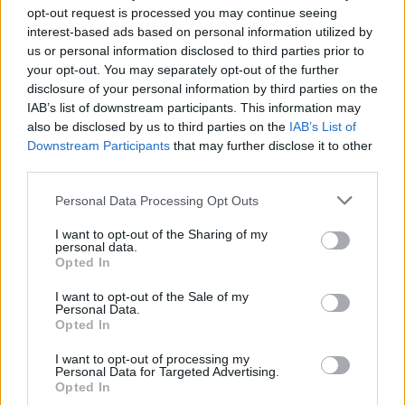
teisinių svertų suvaldyti daugiabučių
opt-out request is processed you may continue seeing
statybas vienbučių gyvenamųjų namų
interest-based ads based on personal information utilized by
us or personal information disclosed to third parties prior to
rajonuose.“
your opt-out. You may separately opt-out of the further
disclosure of your personal information by third parties on the
IAB’s list of downstream participants. This information may
Istorija tuo nesibaigia – nepaisydami
also be disclosed by us to third parties on the
IAB’s List of
neigiamo Vilniaus miesto savivaldybės
Downstream Participants
that may further disclose it to other
third parties.
atsakymo, statytojai jau pardavinėja šiame
projekte suplanuotus gyvenamuosius namus.
Personal Data Processing Opt Outs
Apie tai specialistus informavo kaimyninių
I want to opt-out of the Sharing of my
personal data.
sklypų gyventojai.
Opted In
I want to opt-out of the Sale of my
Personal Data.
Opted In
I want to opt-out of processing my
Personal Data for Targeted Advertising.
Opted In