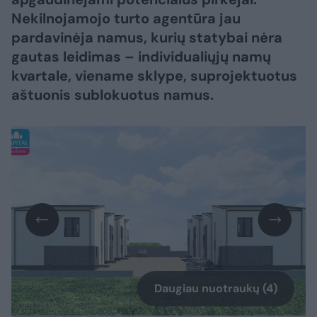
Nekilnojamojo turto agentūra jau
pardavinėja namus, kurių statybai nėra
gautas leidimas – individualiųjų namų
kvartale, viename sklype, suprojektuotus
aštuonis sublokuotus namus.
Daugiau nuotraukų (4)