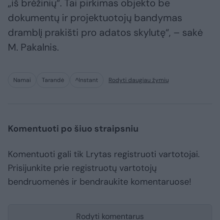
„iš brėžinių“. Tai pirkimas objekto be
dokumentų ir projektuotojų bandymas
dramblį prakišti pro adatos skylutę“, – sakė
M. Pakalnis.
Namai
Tarandė
^Instant
Rodyti daugiau žymių
Komentuoti po šiuo straipsniu
Komentuoti gali tik Lrytas registruoti vartotojai.
Prisijunkite prie registruotų vartotojų
bendruomenės ir bendraukite komentaruose!
Rodyti komentarus