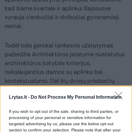
kad šiame kvartale ir aplinkui Bajoruose
vyrauja vienbučiai ir dvibučiai gyvenamieji
namai.
Todėl toks gerokai tankesnis užstatymas
pažeidžia Architektūros įstatyme nustatytus
architektūros kokybės kriterijus,
reikalaujančius darnos su aplinka bei
kontekstualumo. Dėl šių dviejų priežasčių
savivaldybė atsisakė išduoti statybos
leidimą šiam projektui. Be to, mes labai
Lrytas.lt -
Do Not Process My Personal Information
tikėtumės Aplinkos ministerijos dėmesio šiai
If you wish to opt-out of the sale, sharing to third parties, or
problemai, kylančiai dėl statybos techninio
processing of your personal or sensitive information for
reglamento spragų – mes vis dar stokojame
targeted advertising by us, please use the below opt-out
section to confirm your selection. Please note that after your