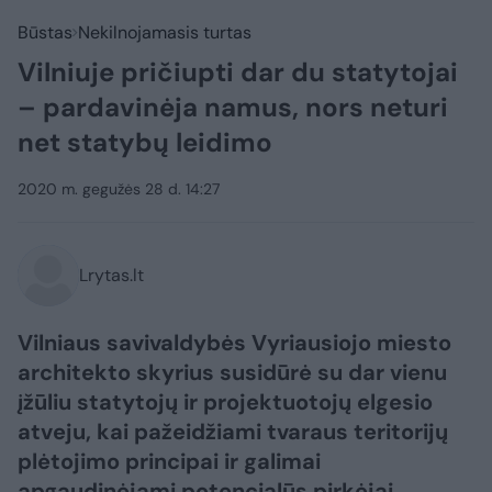
Būstas
Nekilnojamasis turtas
Vilniuje pričiupti dar du statytojai
– pardavinėja namus, nors neturi
net statybų leidimo
2020 m. gegužės 28 d. 14:27
Lrytas.lt
Vilniaus savivaldybės Vyriausiojo miesto
architekto skyrius susidūrė su dar vienu
įžūliu statytojų ir projektuotojų elgesio
atveju, kai pažeidžiami tvaraus teritorijų
plėtojimo principai ir galimai
apgaudinėjami potencialūs pirkėjai.