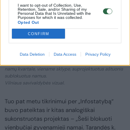
I want to opt-out of Collection, Use,
Retention, Sale, and/or Sharing of my
Personal Data that Is Unrelated with the
Purposes for which it was collected.
Opted Out
CONFIRM
Daugiau nuotraukų (4)
Nekilnojamojo turto agentūra jau pardavinėja namus,
Data Deletion
Data Access
Privacy Policy
kurių statybai nėra gautas leidimas – individualiųjų
namų kvartale, viename sklype, suprojektuotus aštuonis
sublokuotus namus.
Vilniaus savivaldybės vizual.
Tuo pat metu tikrinimui per „Infostatybą“
buvo pateiktas ir kitas analogiškai
sukonstruotas projektas – „Šeši blokuoti
vienbučiai gyvenamieji namai. Tarandės k.