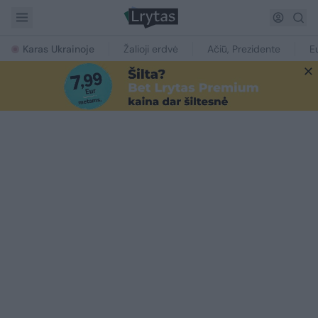
Karas Ukrainoje
Žalioji erdvė
Ačiū, Prezidente
E