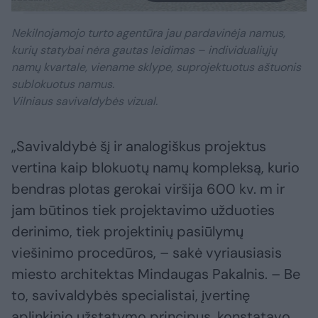
Nekilnojamojo turto agentūra jau pardavinėja namus,
kurių statybai nėra gautas leidimas – individualiųjų
namų kvartale, viename sklype, suprojektuotus aštuonis
sublokuotus namus.
Vilniaus savivaldybės vizual.
„Savivaldybė šį ir analogiškus projektus
vertina kaip blokuotų namų kompleksą, kurio
bendras plotas gerokai viršija 600 kv. m ir
jam būtinos tiek projektavimo užduoties
derinimo, tiek projektinių pasiūlymų
viešinimo procedūros, – sakė vyriausiasis
miesto architektas Mindaugas Pakalnis. – Be
to, savivaldybės specialistai, įvertinę
aplinkinio užstatymo principus, konstatavo,