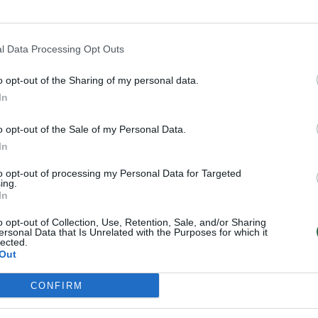
l Data Processing Opt Outs
o opt-out of the Sharing of my personal data.
In
o opt-out of the Sale of my Personal Data.
In
to opt-out of processing my Personal Data for Targeted
Jei ieškote buto
Vilnietė brokerė:
ing.
nuomai: išvardijo
kažkoks pamišimas,
In
sostinės rajonus,
dar nėra buvę, kad
o opt-out of Collection, Use, Retention, Sale, and/or Sharing
kuriuose per porą
per porą mėnesių
ersonal Data that Is Unrelated with the Purposes for which it
lected.
mėnesių kaina
parduotume tiek šio
Out
gerokai sumažėjo
tipo būsto
CONFIRM