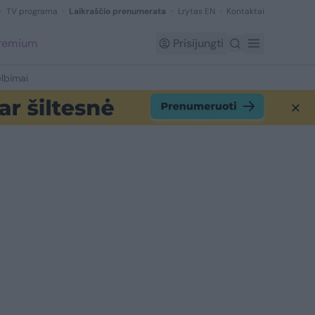
TV programa
Laikraščio prenumerata
Lrytas EN
Kontaktai
Premium
Prisijungti
lbimai