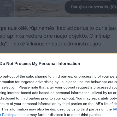
Daugiau nuotraukų (8)
a nusikėlė, rūpinamės, kad atidarius jo duris jau
 kad aplinka nedera prie naujo objekto. O ir šiaip
ą“, – sakė Vilniaus miesto administracijos
Do Not Process My Personal Information
eikatinimo centro bus atnaujinta apie 20 tūkst. k
rto ir Architektų gatvėmis bus klojami ir atnauji
to opt-out of the sale, sharing to third parties, or processing of your per
formation for targeted advertising by us, please use the below opt-out s
iras saugi pėsčiųjų perėja ties Minties gimnazija ir
r selection. Please note that after your opt-out request is processed y
zonose netrūks suoliukų, šiukšliadėžių ir dvirači
eing interest-based ads based on personal information utilized by us or
disclosed to third parties prior to your opt-out. You may separately opt-
gruoti į bendrą miesto dviračių takų tinklą. Taip p
losure of your personal information by third parties on the IAB’s list of
kų tinklai.
. This information may also be disclosed by us to third parties on the
IA
Participants
that may further disclose it to other third parties.