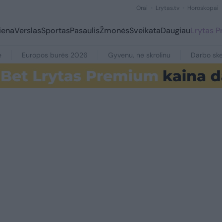
Orai
Lrytas.tv
Horoskopai
iena
Verslas
Sportas
Pasaulis
Žmonės
Sveikata
Daugiau
Lrytas 
e
Europos burės 2026
Gyvenu, ne skrolinu
Darbo ske