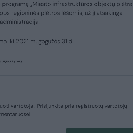
5 programą „Miesto infrastruktūros objektų plėtra
os regioninės plėtros lėšomis, už jį atsakinga
administracija.
ma iki 2021 m. gegužės 31 d.
daugiau žymių
uoti vartotojai. Prisijunkite prie registruotų vartotojų
omentaruose!