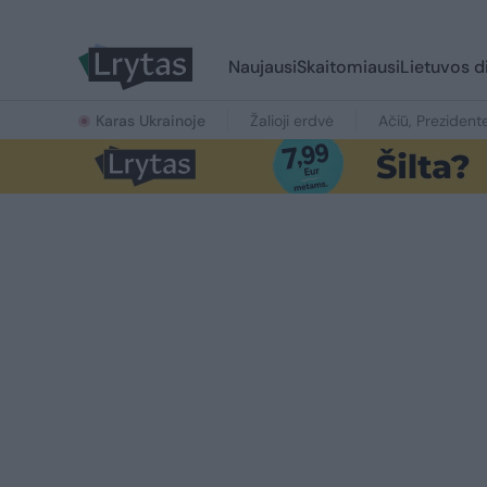
Naujausi
Skaitomiausi
Lietuvos d
Karas Ukrainoje
Žalioji erdvė
Ačiū, Prezident