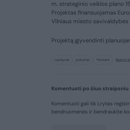
m. strateginio veiklos plano 1
Projektas finansuojamas Europ
Vilniaus miesto savivaldybės 
Projektą įgyvendinti planuoja
Lazdynai
pokyčiai
^Instant
Rodyti 
Komentuoti po šiuo straipsniu
Komentuoti gali tik Lrytas registr
bendruomenės ir bendraukite k