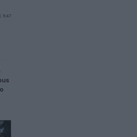
 11:47
o
bus
to