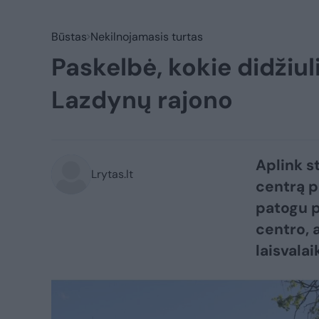
Būstas
Nekilnojamasis turtas
Paskelbė, kokie didžiul
Lazdynų rajono
Aplink s
Lrytas.lt
centrą p
patogu p
centro, a
laisvalai