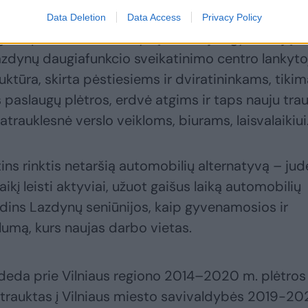
Data Deletion
Data Access
Privacy Policy
gtis apie 31 tūkst. Lazdynų seniūnijos gyventojų ir
azdynų daugiafunkcio sveikatinimo centro lankyto
tūra, skirta pėstiesiems ir dviratininkams, tikim
 paslaugų plėtros, erdvė atgims ir taps nauju tra
patrauklesnė verslo veikloms, biurams, laisvalaikiui
ins rinktis netaršią automobilių alternatyvą – jud
aikį leisti aktyviai, užuot gaišus laiką automobilių
didins Lazdynų seniūnijos, kaip gyvenamosios ir
lumą, kurs naujas darbo vietas.
isideda prie Vilniaus regiono 2014–2020 m. plėtros
įtrauktas į Vilniaus miesto savivaldybės 2019-20