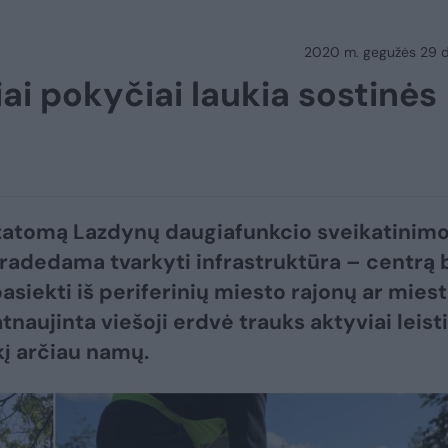
2020 m. gegužės 29 d.
iai pokyčiai laukia sostinės
tatomą Lazdynų daugiafunkcio sveikatinim
radedama tvarkyti infrastruktūra – centrą 
asiekti iš periferinių miesto rajonų ar mies
tnaujinta viešoji erdvė trauks aktyviai leisti
kį arčiau namų.