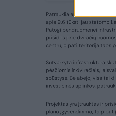
Patrauklia aplinka galės džiau
apie 9,6 tūkst. jau statomo L
Patogi bendruomenei infrastruk
prisidės prie dviračių nuomos
centru, o pati teritorija taps 
Sutvarkyta infrastruktūra skat
pėsčiomis ir dviračiais, laisval
spūstyse. Be abejo, visa tai 
investicinės aplinkos, patrauk
Projektas yra įtrauktas ir pr
plano įgyvendinimo, taip pat 