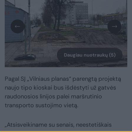
Daugiau nuotraukų (5)
Pagal SĮ „Vilniaus planas“ parengtą projektą
naujo tipo kioskai bus išdėstyti už gatvės
raudonosios linijos palei maršrutinio
transporto sustojimo vietą.
„Atsisveikiname su senais, neestetiškais