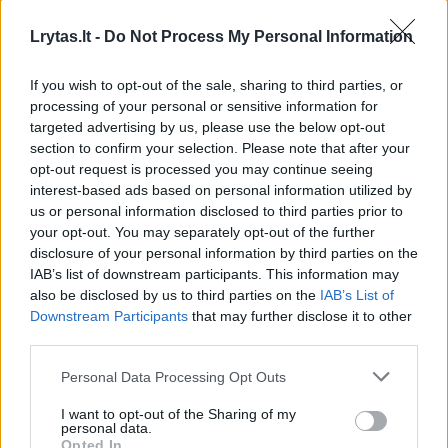
metaliniais kioskais, o prekeiviai
persikraustys į naujus bei modernius
Lrytas.lt -
Do Not Process My Personal Information
prekybinius paviljonus, kurie bus patogūs
If you wish to opt-out of the sale, sharing to third parties, or
tiek pirkėjams, tiek pardavėjams“, – rašoma
processing of your personal or sensitive information for
Verkių seniūnijos pranešime.
targeted advertising by us, please use the below opt-out
section to confirm your selection. Please note that after your
opt-out request is processed you may continue seeing
interest-based ads based on personal information utilized by
Susiję straipsniai
us or personal information disclosed to third parties prior to
your opt-out. You may separately opt-out of the further
disclosure of your personal information by third parties on the
IAB’s list of downstream participants. This information may
also be disclosed by us to third parties on the
IAB’s List of
Downstream Participants
that may further disclose it to other
third parties.
Personal Data Processing Opt Outs
→
I want to opt-out of the Sharing of my
personal data.
Opted In