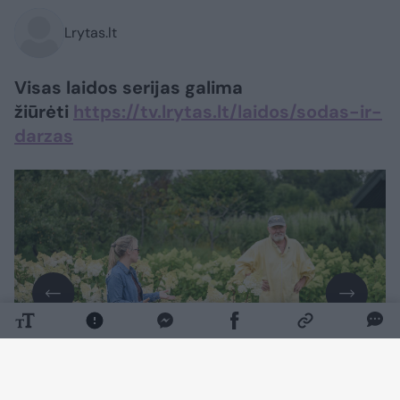
Lrytas.lt
Visas laidos serijas galima
žiūrėti
https://tv.lrytas.lt/laidos/sodas-ir-
darzas
Daugiau nuotraukų (7)