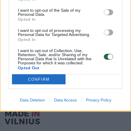
Santaros klinikų miestelis
Kiek vert
Vilniuje vėl tampa statybų
nuosavą 
I want to opt-out of the Sale of my
Personal Data.
aikštele
sumokėti
Opted In
I want to opt-out of processing my
Personal Data for Targeted Advertising.
Opted In
I want to opt-out of Collection, Use,
Retention, Sale, and/or Sharing of my
Personal Data that Is Unrelated with the
Purposes for which it was collected.
Opted Out
Šiuo metu naujoje prekybinių paviljonų
vietoje prasidėjo dangų įrengimo darbai.
CONFIRM
Paviljonų atnaujinimo darbus planuojama
užbaigti iki 2021 m. pavasario.
Data Deletion
Data Access
Privacy Policy