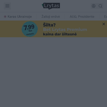
Karas Ukrainoje
Žalioji erdvė
Ačiū, Prezidente
E