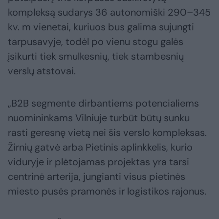
kompleksą sudarys 36 autonomiški 290–345
kv. m vienetai, kuriuos bus galima sujungti
tarpusavyje, todėl po vienu stogu galės
įsikurti tiek smulkesnių, tiek stambesnių
verslų atstovai.
„B2B segmente dirbantiems potencialiems
nuomininkams Vilniuje turbūt būtų sunku
rasti geresnę vietą nei šis verslo kompleksas.
Žirnių gatvė arba Pietinis aplinkkelis, kurio
viduryje ir plėtojamas projektas yra tarsi
centrinė arterija, jungianti visus pietinės
miesto pusės pramonės ir logistikos rajonus.