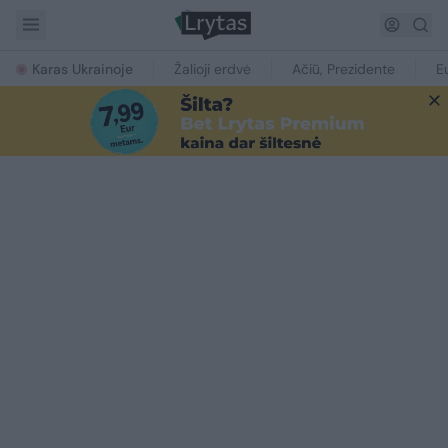
Karas Ukrainoje
Žalioji erdvė
Ačiū, Prezidente
E