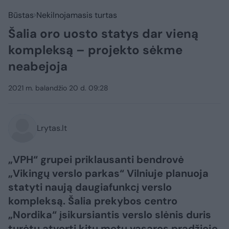
Būstas
Nekilnojamasis turtas
Šalia oro uosto statys dar vieną
kompleksą – projekto sėkme
neabejoja
2021 m. balandžio 20 d. 09:28
Lrytas.lt
„VPH“ grupei priklausanti bendrovė
„Vikingų verslo parkas“ Vilniuje planuoja
statyti naują daugiafunkcį verslo
kompleksą. Šalia prekybos centro
„Nordika“ įsikursiantis verslo slėnis duris
turėtų atverti kitų metų vasaros pradžioje.