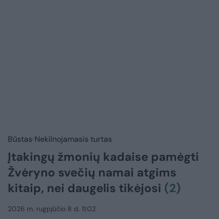
Būstas
Nekilnojamasis turtas
Įtakingų žmonių kadaise pamėgti
Žvėryno svečių namai atgims
kitaip, nei daugelis tikėjosi
(2)
2026 m. rugpjūčio 8 d. 11:02