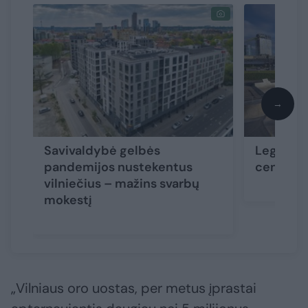
→
Savivaldybė gelbės
Legendin
pandemijos nustekentus
centras s
vilniečius – mažins svarbų
mokestį
„Vilniaus oro uostas, per metus įprastai