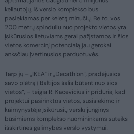
aptarnaujantis daugiau nei 5 milijonus
keliautojų, iš verslo komplekso bus
pasiekiamas per keletą minučių. Be to, vos
200 metrų spinduliu nuo projekto vietos yra
įsikūrusios lietuviams gerai pažįstamos ir šios
vietos komercinį potencialą jau gerokai
anksčiau įvertinusios parduotuvės.
Tarp jų – „IKEA“ ir „Decathlon“, pradėjusios
savo plėtrą į Baltijos šalis būtent nuo šios
vietos“, – teigia R. Kacevičius ir priduria, kad
projektui pasirinktos vietos, susisiekimo ir
kaimynystėje įsikūrusių verslų junginys
būsimiems komplekso nuomininkams suteiks
išskirtines galimybes verslo vystymui.