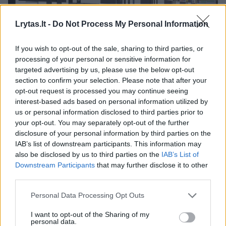
Lrytas.lt -
Do Not Process My Personal Information
Daugiau nuotraukų (3)
If you wish to opt-out of the sale, sharing to third parties, or
processing of your personal or sensitive information for
Maždaug 12 000 kv. m ploto verslo kompleksas „Vikingų
targeted advertising by us, please use the below opt-out
verslo slėnis“ apims prekybos, gamybos, biurų ir
section to confirm your selection. Please note that after your
sandėliavimo patalpas.
opt-out request is processed you may continue seeing
Autorių vizual. ir nuotr.
interest-based ads based on personal information utilized by
us or personal information disclosed to third parties prior to
your opt-out. You may separately opt-out of the further
Pasak projekto nuomos vadovo Regimanto
disclosure of your personal information by third parties on the
IAB’s list of downstream participants. This information may
Kacevičiaus, Baltijos šalyse ilgus metus buvo
also be disclosed by us to third parties on the
IAB’s List of
stebimas daugiafunkcių verslo kompleksų
Downstream Participants
that may further disclose it to other
third parties.
vakuumas. Čia išsiskiria tik Estija, kurioje vien
šiuo metu statoma apie 10 panašaus tipo
Personal Data Processing Opt Outs
pastatų. Įprastai tai 2000–5000 kv. m ploto
I want to opt-out of the Sharing of my
pavieniai objektai, tačiau periodiškai
personal data.