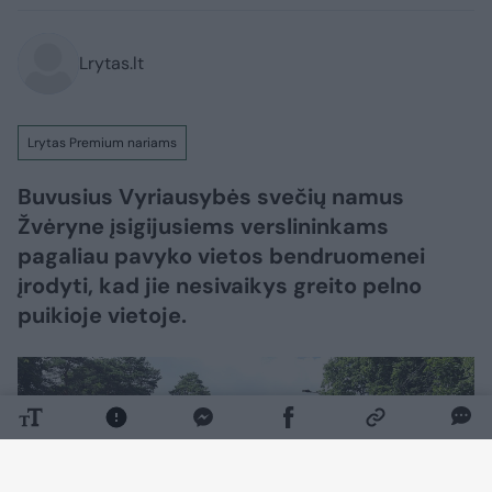
Lrytas.lt
Lrytas Premium nariams
Buvusius Vyriausybės svečių namus
Žvėryne įsigijusiems verslininkams
pagaliau pavyko vietos bendruomenei
įrodyti, kad jie nesivaikys greito pelno
puikioje vietoje.