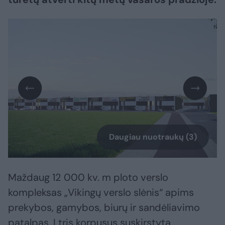
Daugiau nuotraukų (3)
Maždaug 12 000 kv. m ploto verslo
kompleksas „Vikingų verslo slėnis“ apims
prekybos, gamybos, biurų ir sandėliavimo
patalpas. Į tris korpusus suskirstytą