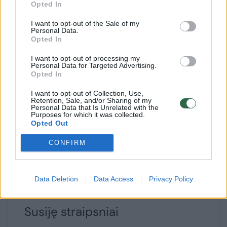
Opted In
atsiranda ir didesnių, iš kelių pastatų
I want to opt-out of the Sale of my
sudarytų, kompleksų.
Personal Data.
Opted In
I want to opt-out of processing my
A. Šukys pažymi, kad „viskas viename“
Personal Data for Targeted Advertising.
Opted In
koncepcijos verslo kompleksų plėtrą
Lietuvoje skatina ne tik jų patogumas, bet ir
I want to opt-out of Collection, Use,
Retention, Sale, and/or Sharing of my
didėjantys internetinės prekybos mastai.
Personal Data that Is Unrelated with the
Purposes for which it was collected.
Tokio tipo kompleksai itin patrauklūs mažoms
Opted Out
ir vidutinio dydžio įmonėms, ieškančioms
CONFIRM
mažesnio ploto patalpų, tačiau kartu
norinčioms įsikurti patogioje vietoje.
Data Deletion
Data Access
Privacy Policy
Susiję straipsniai