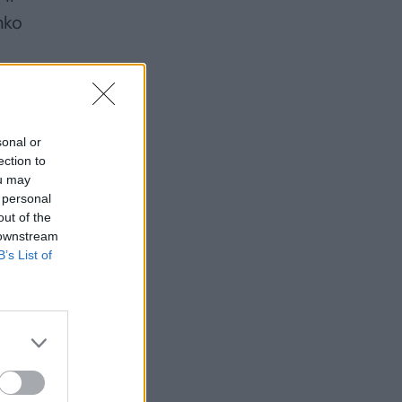
nko
sonal or
ection to
ou may
 personal
out of the
 downstream
B’s List of