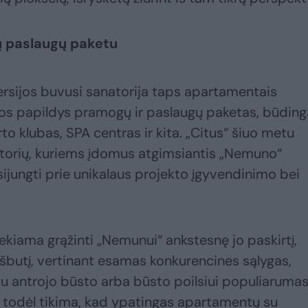
 paslaugų paketu
versijos buvusi sanatorija taps apartamentais
 juos papildys pramogų ir paslaugų paketas, būdin
o klubas, SPA centras ir kita. „Citus“ šiuo metu
atorių, kuriems įdomus atgimsiantis „Nemuno“
sijungti prie unikalaus projekto įgyvendinimo bei
ekiama grąžinti „Nemunui“ ankstesnę jo paskirtį,
ešbutį, vertinant esamas konkurencines sąlygas,
u antrojo būsto arba būsto poilsiui populiaruma
, todėl tikima, kad ypatingas apartamentų su