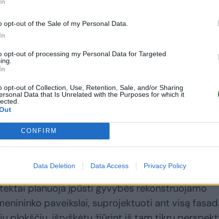
In
o opt-out of the Sale of my Personal Data.
In
to opt-out of processing my Personal Data for Targeted
ing.
In
Daugiau nuotraukų (9)
o opt-out of Collection, Use, Retention, Sale, and/or Sharing
ersonal Data that Is Unrelated with the Purposes for which it
lected.
ų su miesto savivaldybe įmonė pateikė „Nemuno“ atgimimo vizij
Out
 SPA centrų, sporto klubų operatorius – prisijungti prie jos
CONFIRM
Data Deletion
Data Access
Privacy Policy
Čiurlionio kūriniais su projektu dirbantys žinomos
itektai planuoja įpūsti gyvybės rekonstruojamo
nininko paveikslai, suprojektuoti ant visą fasad
ų plokščių, išryškėtų žiūrint iš tam tikrų perspekt