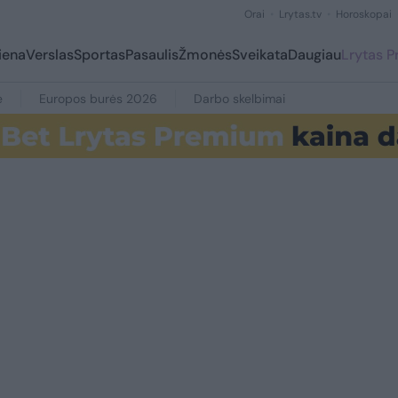
Orai
Lrytas.tv
Horoskopai
iena
Verslas
Sportas
Pasaulis
Žmonės
Sveikata
Daugiau
Lrytas 
e
Europos burės 2026
Darbo skelbimai