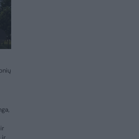
onių
nga,
ir
 ir