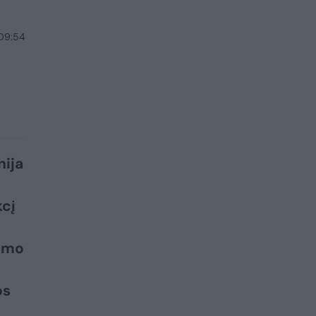
 09:54
nija
kcį
imo
os