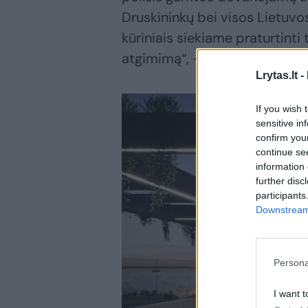
Druskininkų bei visos Lietuvo
kūriniais siekiame praturtinti
atgimimą“, – projekto vizija d
Lrytas.lt -
If you wish 
sensitive in
confirm you
continue se
information 
further disc
participants
Downstream 
Persona
I want t