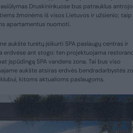
siūlymas Druskininkuose bus patrauklus antrojo
ntiems žmonėms iš visos Lietuvos ir užsienio; taip
ems apartamentus nuomoti.
e aukšte turėtų įsikurti SPA paslaugų centras ir
ta erdvėse ant stogo: ten projektuojama restoran
p pat įspūdingą SPA vandens zona. Tai bus viso
ajame aukšte atsiras erdvės bendradarbystės zo
o klubui, kitoms aktualioms paslaugoms.