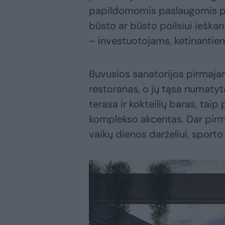
papildomomis paslaugomis pa
būsto ar būsto poilsiui ieška
– investuotojams, ketinanti
Buvusios sanatorijos pirmajam
restoranas, o jų tąsa numaty
terasa ir kokteilių baras, tai
komplekso akcentas. Dar pirm
vaikų dienos darželiui, sport