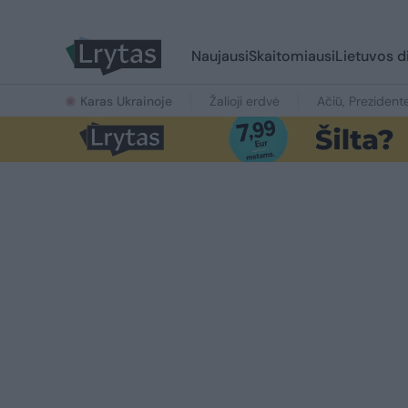
Naujausi
Skaitomiausi
Lietuvos d
Karas Ukrainoje
Žalioji erdvė
Ačiū, Prezident