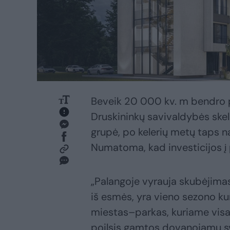
Beveik 20 000 kv. m bendro p
Druskininkų savivaldybės skel
grupė, po kelerių metų taps na
Numatoma, kad investicijos į p
„Palangoje vyrauja skubėjimas
iš esmės, yra vieno sezono kur
miestas–parkas, kuriame visai
poilsis gamtos dovanojamų svei