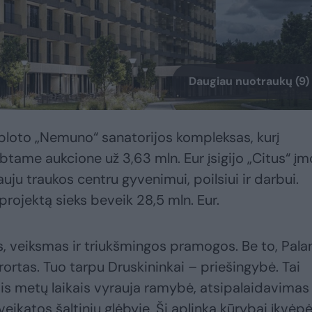
Daugiau nuotraukų (9)
loto „Nemuno“ sanatorijos kompleksas, kurį
btame aukcione už 3,63 mln. Eur įsigijo „Citus“ įm
uju traukos centru gyvenimui, poilsiui ir darbui.
rojektą sieks beveik 28,5 mln. Eur.
, veiksmas ir triukšmingos pramogos. Be to, Pala
ortas. Tuo tarpu Druskininkai – priešingybė. Tai
s metų laikais vyrauja ramybė, atsipalaidavimas 
katos šaltinių glėbyje. Ši aplinka kūrybai įkvėpė