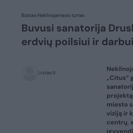
Būstas
Nekilnojamasis turtas
Buvusi sanatorija Drus
erdvių poilsiui ir darbu
Nekilnoj
Lrytas.lt
„Citus“ 
sanatori
projektą
miesto 
viziją ir
centrų, 
įgyvend