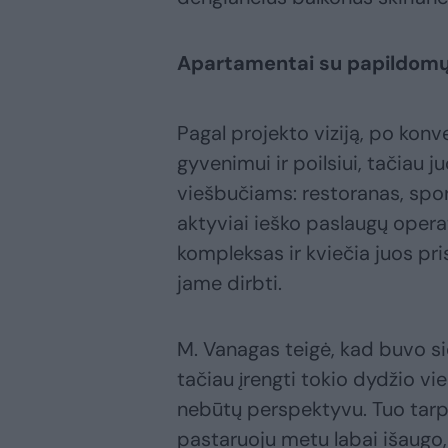
Apartamentai su papildomų
Pagal projekto viziją, po kon
gyvenimui ir poilsiui, tačiau
viešbučiams: restoranas, sport
aktyviai ieško paslaugų oper
kompleksas ir kviečia juos pri
jame dirbti.
M. Vanagas teigė, kad buvo si
tačiau įrengti tokio dydžio vi
nebūtų perspektyvu. Tuo tarp
pastaruoju metu labai išaugo