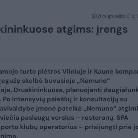
2021 m. gruodžio 10 d.
kininkuose atgims: įrengs
i
amojo turto plėtros Vilniuje ir Kaune kompa
gegužę skelbė buvusioje „Nemuno“
joje, Druskininkuose, planuojanti daugiafun
. Po intensyvių paieškų ir konsultacijų su
savivaldybe įmonė pateikė „Nemuno“ atgim
 kviečia paslaugų verslus – restoranų, SPA
sporto klubų operatorius – prisijungti prie j
inimo.