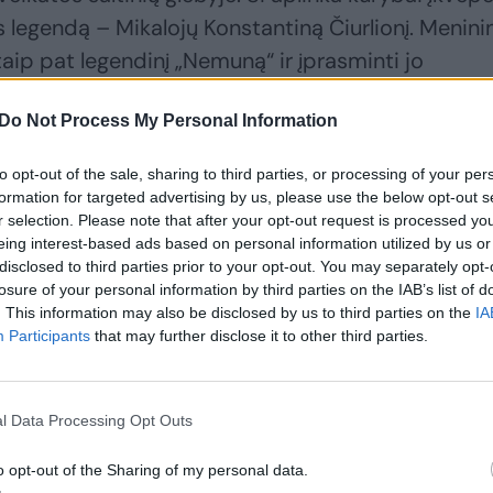
s legendą – Mikalojų Konstantiną Čiurlionį. Menini
 taip pat legendinį „Nemuną“ ir įprasminti jo
alijasi „Citus“ įkūrėjas Mindaugas Vanagas.
Do Not Process My Personal Information
to opt-out of the sale, sharing to third parties, or processing of your per
formation for targeted advertising by us, please use the below opt-out s
r selection. Please note that after your opt-out request is processed y
eing interest-based ads based on personal information utilized by us or
disclosed to third parties prior to your opt-out. You may separately opt-
losure of your personal information by third parties on the IAB’s list of
. This information may also be disclosed by us to third parties on the
IA
Participants
that may further disclose it to other third parties.
l Data Processing Opt Outs
o opt-out of the Sharing of my personal data.