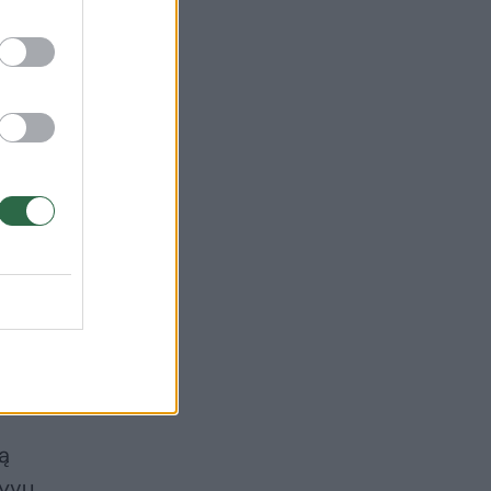
ą ir
ą
yvų.