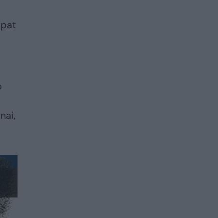
 pat
o
nai,