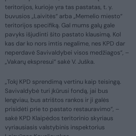
teritorijos, kurioje yra tas pastatas, t. y.
buvusios „Laivitės“ arba „Memelio miesto“
teritorijos specifiką. Gal mums galų gale
pavyks išjudinti šito pastato klausimą. Kol
kas dar ko nors imtis negalime, nes KPD dar
neperdavė Savivaldybei visos medžiagos“, –
„Vakarų ekspresui“ sakė V. Juška.
„Tokį KPD sprendimą vertinu kaip teisingą.
Savivaldybė turi įkūrusi fondą, jai bus
lengviau, bus atrištos rankos ir ji galės
prisidėti prie to pastato restauravimo“, –
sakė KPD Klaipėdos teritorinio skyriaus
vyriausiasis valstybinis inspektorius