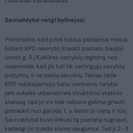
Laisvūnas Kavaliauskas.
Savivaldybė netgi bylinėjosi
Priminsime, kad prieš kokius penkerius metus
būtent KPD nesiryžo įtraukti pastato Naujoji
Uosto g. 5 į Kultūros vertybių registrą, nes
nusprendė, kad jis turi tik vertingųjų savybių
požymių, o ne pačių savybių. Tačiau tada
KPD nekilnojamojo turto vertinimo taryba
jam suteikė urbanistinės struktūros statinio
statusą, tad jo vis tiek nebuvo galima griauti,
patraukti nuo gatvės, t. y. keisti jo vietą ir tūrį.
Savivaldybė buvo linkusi tą pastatą nugriauti,
kadangi jis trukdo eismo saugumui. Tad ji 2–3