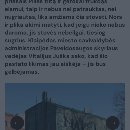
priešais Pilies tiltą ir gerokai trukdąs
eismui, taip ir nebus nei patrauktas, nei
nugriautas, liks amžiams čia stovėti. Nors
ir plika akimi matyti, kad jeigu nieko nebus
daroma, jis stovės nebeilgai, tiesiog
sugrius. Klaipėdos miesto savivaldybės
administracijos Paveldosaugos skyriaus
vedėjas Vitalijus Juška sako, kad šio
pastato likimas jau aiškėja – jis bus
gelbėjamas.