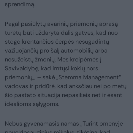
sprendimą.
Pagal pasiūlytų avarinių priemonių aprašą
turėtų būti uždaryta dalis gatvės, kad nuo
stogo krentančios čerpės nesugadintų
važiuojančių pro šalį automobilių arba
nesužeistų žmonių. Mes kreipėmės į
Savivaldybę, kad imtųsi kokių nors
priemonių„, – sakė „Stemma Management“
vadovas ir pridūrė, kad anksčiau nei po metų
šio pastato situacija nepasikeis net ir esant
idealioms sąlygoms.
Nebus gyvenamasis namas „Turint omenyje
paveldosauginius reikalus, tikėtina, kad