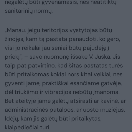
negalėtų būti gyvenamasis, nes neatitiktų
sanitarinių normų.
„Manau, jeigu teritorijos vystytojas būtų
žinojęs, kam tą pastatą panaudoti, ko gero,
visi jo reikalai jau seniai būtų pajudėję į
priekį“, – savo nuomonę išsakė V. Juška. Jis
taip pat patvirtino, kad šitas pastatas turės
būti pritaikomas kokiai nors kitai veiklai, nes
gyventi jame, praktiškai esančiame gatvėje,
dėl triukšmo ir vibracijos nebūtų įmanoma.
Bet ateityje jame galėtų atsirasti ar kavinė, ar
administracinės patalpos, ar uosto muziejus.
Idėjų, kam jis galėtų būti pritaikytas,
klaipėdiečiai turi.