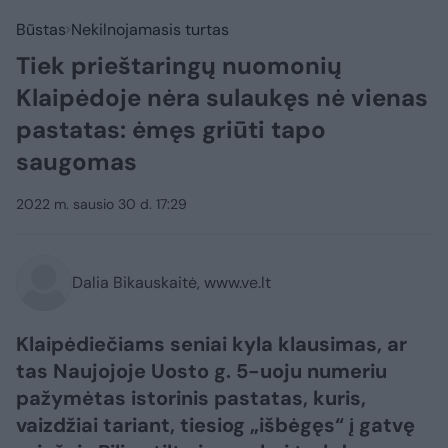
Būstas
Nekilnojamasis turtas
Tiek prieštaringų nuomonių
Klaipėdoje nėra sulaukęs nė vienas
pastatas: ėmęs griūti tapo
saugomas
2022 m. sausio 30 d. 17:29
Dalia Bikauskaitė, www.ve.lt
Klaipėdiečiams seniai kyla klausimas, ar
tas Naujojoje Uosto g. 5-uoju numeriu
pažymėtas istorinis pastatas, kuris,
vaizdžiai tariant, tiesiog „išbėgęs“ į gatvę