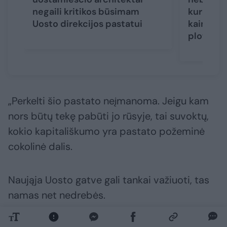
negaili kritikos būsimam
kurortuos
Uosto direkcijos pastatui
kaimynys
plotus
„Perkelti šio pastato neįmanoma. Jeigu kam
nors būtų tekę pabūti jo rūsyje, tai suvoktų,
kokio kapitališkumo yra pastato požeminė
cokolinė dalis.
Naująja Uosto gatve gali tankai važiuoti, tas
namas net nedrebės.