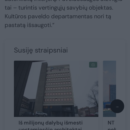
tai – turintis vertingųjų savybių objektas.
Kultūros paveldo departamentas nori tą
pastatą išsaugoti.“
Susiję straipsniai
→
Iš milijonų dalybų išmesti
NT labiau
uostamiesčio architektai
nebeįpe