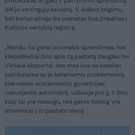
procedūras iki galo ir pati priimti sprendimą
dėl jo vertingųjų savybių. V. Juškos teigimu,
bet kuriuo atveju šis pastatas bus įtrauktas į
Kultūros vertybių registrą.
„Manau, tai gana racionalus sprendimas, nes
klaipėdiečiai žino apie tą pastatą daugiau nei
Vilniaus ekspertai, nes mes vos ne kasdien
susiduriame su jo keliamomis problemomis,
kiekvienas uostamiesčio gyventojas,
vairuojantis automobilį, važiuoja pro jį, ir žino,
kaip tai yra nesaugu, nes gatvė tiesiog yra
atsirėmusi į to pastato sieną.