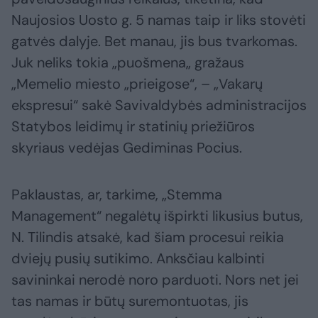
Naujosios Uosto g. 5 namas taip ir liks stovėti
gatvės dalyje. Bet manau, jis bus tvarkomas.
Juk neliks tokia „puošmena„ gražaus
„Memelio miesto „prieigose“, – „Vakarų
ekspresui“ sakė Savivaldybės administracijos
Statybos leidimų ir statinių priežiūros
skyriaus vedėjas Gediminas Pocius.
Paklaustas, ar, tarkime, „Stemma
Management“ negalėtų išpirkti likusius butus,
N. Tilindis atsakė, kad šiam procesui reikia
dviejų pusių sutikimo. Anksčiau kalbinti
savininkai nerodė noro parduoti. Nors net jei
tas namas ir būtų suremontuotas, jis