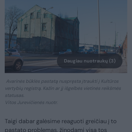
Daugiau nuotraukų (3)
Avarinės būklės pastatą nuspręsta įtraukti į Kultūros
vertybių registrą. Kažin ar jį išgelbės vietinės reikšmės
statusas.
Vitos Jurevičienės nuotr.
Taigi dabar galėsime reaguoti greičiau į to
pastato problemas, žinodami visą tos