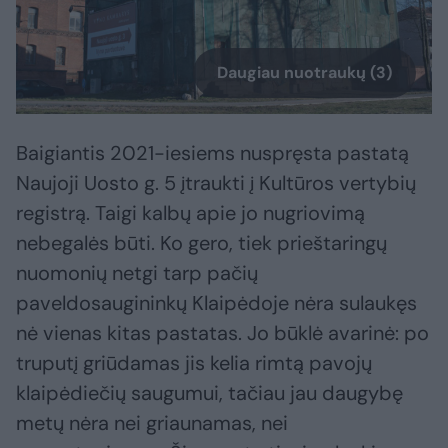
Daugiau nuotraukų (3)
Baigiantis 2021-iesiems nuspręsta pastatą
Naujoji Uosto g. 5 įtraukti į Kultūros vertybių
registrą. Taigi kalbų apie jo nugriovimą
nebegalės būti. Ko gero, tiek prieštaringų
nuomonių netgi tarp pačių
paveldosaugininkų Klaipėdoje nėra sulaukęs
nė vienas kitas pastatas. Jo būklė avarinė: po
truputį griūdamas jis kelia rimtą pavojų
klaipėdiečių saugumui, tačiau jau daugybę
metų nėra nei griaunamas, nei