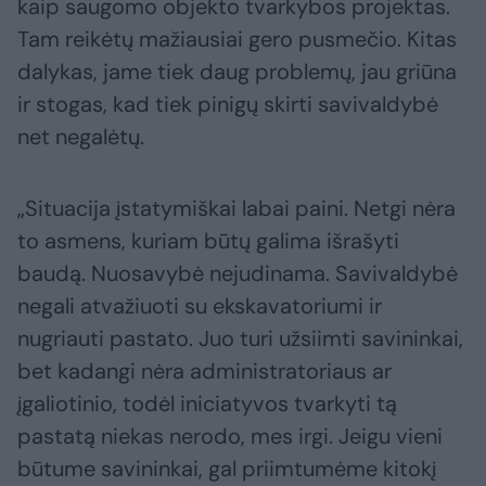
kaip saugomo objekto tvarkybos projektas.
Tam reikėtų mažiausiai gero pusmečio. Kitas
dalykas, jame tiek daug problemų, jau griūna
ir stogas, kad tiek pinigų skirti savivaldybė
net negalėtų.
„Situacija įstatymiškai labai paini. Netgi nėra
to asmens, kuriam būtų galima išrašyti
baudą. Nuosavybė nejudinama. Savivaldybė
negali atvažiuoti su ekskavatoriumi ir
nugriauti pastato. Juo turi užsiimti savininkai,
bet kadangi nėra administratoriaus ar
įgaliotinio, todėl iniciatyvos tvarkyti tą
pastatą niekas nerodo, mes irgi. Jeigu vieni
būtume savininkai, gal priimtumėme kitokį