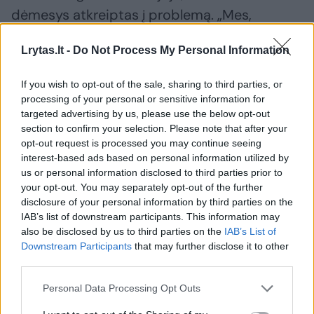
dėmesys atkreiptas į problemą. „Mes,
specialistai, galime tai konstatuoti, bet
Lrytas.lt -
Do Not Process My Personal Information
negalime to pastato pernešti.
If you wish to opt-out of the sale, sharing to third parties, or
processing of your personal or sensitive information for
Vertinant tai, kad jis yra eismo proceso dalis,
targeted advertising by us, please use the below opt-out
to pastato turėtų nebūti. Mes atkreipėme į
section to confirm your selection. Please note that after your
tai dėmesį, o toliau dirbti turi kitos
opt-out request is processed you may continue seeing
interest-based ads based on personal information utilized by
institucijos.
us or personal information disclosed to third parties prior to
your opt-out. You may separately opt-out of the further
disclosure of your personal information by third parties on the
Paveldosauginiai dalykai jau ne mūsų sritis“,
IAB’s list of downstream participants. This information may
– „Vakarų ekspresui“ sakė R. Mockus.
also be disclosed by us to third parties on the
IAB’s List of
Downstream Participants
that may further disclose it to other
third parties.
„Kilo daug ginčų, nes tas pastatas yra tokioje
Personal Data Processing Opt Outs
nepaprastoje vietoje, prie pat kelio, kas,