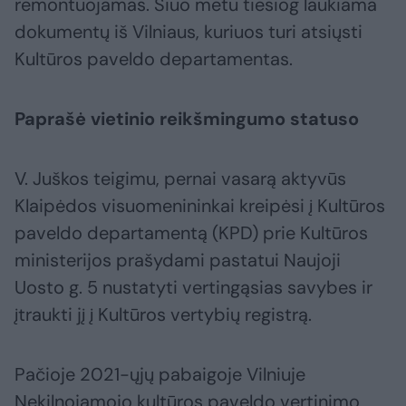
remontuojamas. Šiuo metu tiesiog laukiama
dokumentų iš Vilniaus, kuriuos turi atsiųsti
Kultūros paveldo departamentas.
Paprašė vietinio reikšmingumo statuso
V. Juškos teigimu, pernai vasarą aktyvūs
Klaipėdos visuomenininkai kreipėsi į Kultūros
paveldo departamentą (KPD) prie Kultūros
ministerijos prašydami pastatui Naujoji
Uosto g. 5 nustatyti vertingąsias savybes ir
įtraukti jį į Kultūros vertybių registrą.
Pačioje 2021-ųjų pabaigoje Vilniuje
Nekilnojamojo kultūros paveldo vertinimo