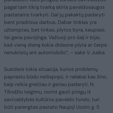
pagal tam tikrą tvarką skiria paveldosaugos
pastatams tvarkyti. Gal jų pakaktų padaryti
bent pradinius darbus. Dabar tinklas yra
užtemptas, bet tinkas, plytos byra, kaupiasi,
tai gana pavojinga. Važiuoji pro šalį ir bijai,
kad vieną dieną kokia didesnė plyta ar čerpė
nenukristų ant automobilio“, – sakė V. Juška.
Susidarė tokia situacija, kurios problemų
paprastu būdu neišspręsi, ir nelabai kas žino,
kaip reikia greičiau ir geriau padaryti. N.
Tilindžio teigimu, norint gauti pinigų iš
savivaldybės kultūros paveldo fondo, turi
būti parengtas pastato Naujoji Uosto g. 5