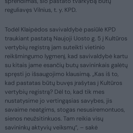
sprendimas, šio pastato tvarkybą būtų
reguliavęs Vilnius, t. y. KPD.
Todėl Klaipėdos savivaldybė pasiūlė KPD
traukiant pastatą Naujoji Uosto g. 5 į Kultūros
vertybių registrą jam suteikti vietinio
reikšmingumo lygmenį, kad savivaldybė kartu
su kitais jame esančių butų savininkais galėtų
spręsti jo išsaugojimo klausimą. „Kas iš to,
kad pastatas būtų buvęs įrašytas į Kultūros
vertybių registrą? Dėl to, kad tik mes
nustatysime jo vertingąsias savybes, jis
savaime neatgims, stogas nesusiremontuos,
sienos neužsitinkuos. Tam reikia visų
savininkų aktyvių veiksmų“, – sakė