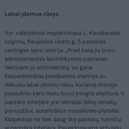
Labai įdomus rūsys
Vyr. valstybinio inspektoriaus L. Kavaliausko
teigimu, Naujosios Uosto g. 5 pastatas
vertingas savo istorija: „Prieš karą jis buvo
administracinis laivininkystės pastatas.
Vertinant jo architektūrą, tai gana
klaipėdietiškas prieškarinis statinys su
išlikusiu labai įdomiu rūsiu, kuriame Antrojo
pasaulinio karo metu buvo įrengta slėptuvė. Ir
pastato interjere yra nemažai išlikę detalių,
pavyzdžiui, autentiškos mozaikinės plytelės.
Klaipėdoje ne tiek daug likę pastatų, turinčių
autentišką interjerą. Paveldosaugos atžvilgiu