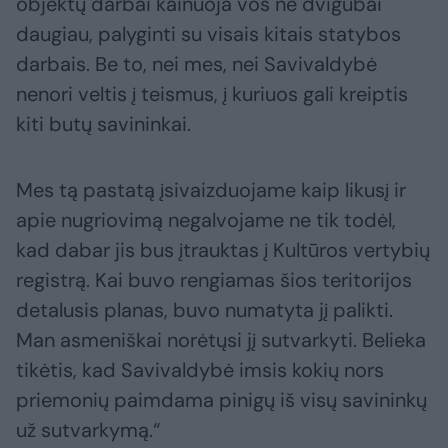
objektų darbai kainuoja vos ne dvigubai
daugiau, palyginti su visais kitais statybos
darbais. Be to, nei mes, nei Savivaldybė
nenori veltis į teismus, į kuriuos gali kreiptis
kiti butų savininkai.
Mes tą pastatą įsivaizduojame kaip likusį ir
apie nugriovimą negalvojame ne tik todėl,
kad dabar jis bus įtrauktas į Kultūros vertybių
registrą. Kai buvo rengiamas šios teritorijos
detalusis planas, buvo numatyta jį palikti.
Man asmeniškai norėtųsi jį sutvarkyti. Belieka
tikėtis, kad Savivaldybė imsis kokių nors
priemonių paimdama pinigų iš visų savininkų
už sutvarkymą.“