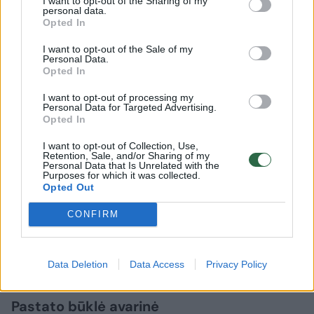
I want to opt-out of the Sharing of my
transportininkų akimis žiūrint, nėra saugu.
personal data.
Opted In
Kelininkams būtų paprasčiau spręsti
problemą, kad jo ten nebebūtų, tada būtų
I want to opt-out of the Sale of my
Personal Data.
galima kelią paplatinti. Tačiau geriau
Opted In
pagalvojus niekur labai neįsibėgėsi toje
I want to opt-out of processing my
Personal Data for Targeted Advertising.
gatvėje, automobilių srauto nepadidinsi, nes
Opted In
yra tiltas. Gal galima padaryti apvažiavimus,
I want to opt-out of Collection, Use,
paplatinti gatvę iš priešingos, iš buvusio
Retention, Sale, and/or Sharing of my
Personal Data that Is Unrelated with the
policijos pastato pusės. Turėdamas omenyje,
Purposes for which it was collected.
Opted Out
kad yra galimybė pastatą integruoti į būsimą
„Memelio miesto„ kvartalą, manau,
CONFIRM
sprendimas bus rastas“, – „Vakarų ekspresui“
sakė L. Kavaliauskas.
Data Deletion
Data Access
Privacy Policy
Pastato būklė avarinė