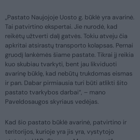
„Pastato Naujojoje Uosto g. būklė yra avarinė.
Tai patvirtino ekspertai. Jie nurodė, kad
reikėtų užtverti dalį gatvės. Tokiu atveju čia
apkritai atsirastų transporto kolapsas. Pernai
gruodį lankėmės šiame pastate. Tikrai jį reikia
kuo skubiau tvarkyti, bent jau likviduoti
avarinę būklę, kad nebūtų trukdomas eismas
ir pan. Dabar pirmiausia turi būti atlikti šito
pastato tvarkybos darbai“, – mano
Paveldosaugos skyriaus vedėjas.
Kad šio pastato būklė avarinė, patvirtino ir
teritorijos, kurioje yra jis yra, vystytojo