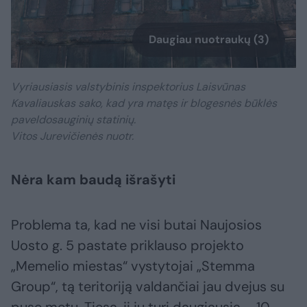
Daugiau nuotraukų (3)
Vyriausiasis valstybinis inspektorius Laisvūnas
Kavaliauskas sako, kad yra matęs ir blogesnės būklės
paveldosauginių statinių.
Vitos Jurevičienės nuotr.
Nėra kam baudą išrašyti
Problema ta, kad ne visi butai Naujosios
Uosto g. 5 pastate priklauso projekto
„Memelio miestas“ vystytojai „Stemma
Group“, tą teritoriją valdančiai jau dvejus su
puse metų. Tiesa, ji jų turi daugiausia – 10,