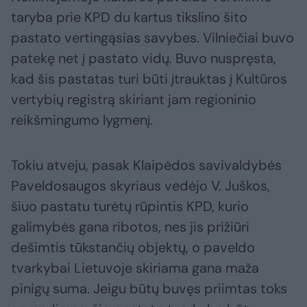
taryba prie KPD du kartus tikslino šito
pastato vertingąsias savybes. Vilniečiai buvo
patekę net į pastato vidų. Buvo nuspręsta,
kad šis pastatas turi būti įtrauktas į Kultūros
vertybių registrą skiriant jam regioninio
reikšmingumo lygmenį.
Tokiu atveju, pasak Klaipėdos savivaldybės
Paveldosaugos skyriaus vedėjo V. Juškos,
šiuo pastatu turėtų rūpintis KPD, kurio
galimybės gana ribotos, nes jis prižiūri
dešimtis tūkstančių objektų, o paveldo
tvarkybai Lietuvoje skiriama gana maža
pinigų suma. Jeigu būtų buvęs priimtas toks