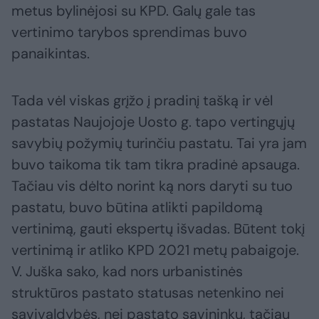
metus bylinėjosi su KPD. Galų gale tas
vertinimo tarybos sprendimas buvo
panaikintas.
Tada vėl viskas grįžo į pradinį tašką ir vėl
pastatas Naujojoje Uosto g. tapo vertingųjų
savybių požymių turinčiu pastatu. Tai yra jam
buvo taikoma tik tam tikra pradinė apsauga.
Tačiau vis dėlto norint ką nors daryti su tuo
pastatu, buvo būtina atlikti papildomą
vertinimą, gauti ekspertų išvadas. Būtent tokį
vertinimą ir atliko KPD 2021 metų pabaigoje.
V. Juška sako, kad nors urbanistinės
struktūros pastato statusas netenkino nei
savivaldybės, nei pastato savininkų, tačiau