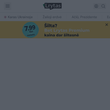
Karas Ukrainoje
Žalioji erdvė
Ačiū, Prezidente
E