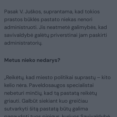
Pasak V. Juškos, suprantama, kad tokios
prastos būklės pastato niekas nenori
administruoti. Jis neatmetė galimybės, kad
savivaldybė galėtų priverstinai jam paskirti
administratorių.
Metus nieko nedarys?
„Reikėtų, kad miesto politikai suprastų – kito
kelio nėra. Paveldosaugos specialistai
nebeturi minčių, kad tą pastatą reikėtų
griauti. Galbūt siekiant kuo greičiau
sutvarkyti šitą pastatą būtų galima
panaudoti tuos pinigus, kuriuos Savivaldybė