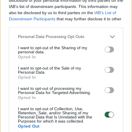
suteiktas adresas, asmuo turėtų kreiptis į
disclosure of your personal information by third parties on the
IAB’s list of downstream participants. This information may
savivaldybę ar seniūniją su prašymu suteikti
also be disclosed by us to third parties on the
IAB’s List of
adresą. Jei adresas yra suteiktas, tačiau
Downstream Participants
that may further disclose it to other
third parties.
neįregistruotas Adresų registre, taip pat
reikėtų kreiptis į savivaldybę ar seniūniją, kad
Personal Data Processing Opt Outs
ši pateiktų duomenis Adresų registrui.
I want to opt-out of the Sharing of my
personal data.
Opted In
Daugiausiai netikslių adresų –
I want to opt-out of the Sale of my
didmiesčiuose ir kaimo vietovėse
Personal Data.
Opted In
I want to opt-out of processing my
Registrų centro duomenimis, šiuo metu šalyje
Personal Data for Targeted Advertising.
Opted In
yra daugiau kaip 170 tūkst. asmenų, kurių
deklaruotos gyvenamosios vietos adresas
I want to opt-out of Collection, Use,
Retention, Sale, and/or Sharing of my
Personal Data that Is Unrelated with the
yra netikslus. Daugiausiai netikslių adresų
Purposes for which it was collected.
galima rasti didmiesčiuose, kur, natūralu,
Opted Out