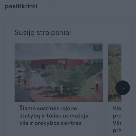
pasitikrinti
Susiję straipsniai
→
Šiame sostinės rajone
Vietinių 
statybų ir toliau nemažėja:
prekybos
kils ir prekybos centras
Vilnioje v
privatus