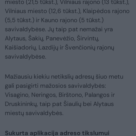
miesto (21,5 tūkst.), Vilniaus rajono (13 tūkst.),
Vilniaus miesto (12,6 tūkst.), Klaipėdos rajono
(5,5 tūkst.) ir Kauno rajono (5 tūkst.)
savivaldybėse. Jų taip pat nemažai yra
Alytaus, Šakių, Panevėžio, Širvintų,
Kaišiadorių, Lazdijų ir Švenčionių rajonų
savivaldybėse.
Mažiausiu kiekiu netikslių adresų šiuo metu
gali pasigirti mažosios savivaldybės:
Visagino, Neringos, Birštono, Palangos ir
Druskininkų, taip pat Šiaulių bei Alytaus
miestų savivaldybės.
Sukurta aplikacija adreso tikslumui