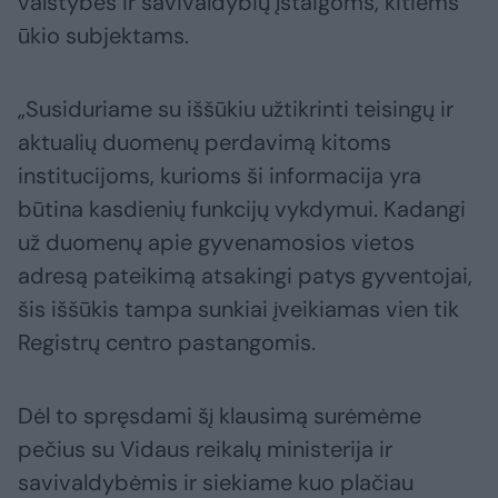
valstybės ir savivaldybių įstaigoms, kitiems
ūkio subjektams.
„Susiduriame su iššūkiu užtikrinti teisingų ir
aktualių duomenų perdavimą kitoms
institucijoms, kurioms ši informacija yra
būtina kasdienių funkcijų vykdymui. Kadangi
už duomenų apie gyvenamosios vietos
adresą pateikimą atsakingi patys gyventojai,
šis iššūkis tampa sunkiai įveikiamas vien tik
Registrų centro pastangomis.
Dėl to spręsdami šį klausimą surėmėme
pečius su Vidaus reikalų ministerija ir
savivaldybėmis ir siekiame kuo plačiau