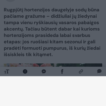
Rugpjūtį hortenzijos daugelyje sodų būna
pačiame gražume – didžiuliai jų žiedynai
tampa vienu ryškiausių vasaros pabaigos
akcentų. Tačiau būtent dabar kai kurioms
hortenzijoms prasideda labai svarbus
etapas: jos ruošiasi kitam sezonui ir gali
pradėti formuoti pumpurus, iš kurių žiedai
išsiskleis tik kitąmet.