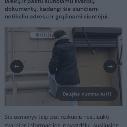
laiškų ir paštu siunčiamų svarbių
dokumentų, kadangi šie siunčiami
netiksliu adresu ir grąžinami siuntėjui.
Daugiau nuotraukų (1)
Šie asmenys taip pat rizikuoja nesulaukti
svarbios informacijos, pavyzdžiui, susijusios