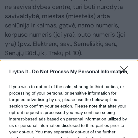
ne savivaldybės centre, turi būti nurodyta
savivaldybė, miestas (miestelis) arba
seniūnija ir kaimas, gatvė, namo numeris,
korpuso numeris (jei yra), buto numeris (jei
yra) (pvz. Elektrėnų sav., Semeliškių sen.,
Senųjų Būdų k., Trakų pl. 10).
Lrytas.lt -
Do Not Process My Personal Information
Be to, adresas turi būti įregistruotas Adresų
registre – pasitikrinti, ar adresas įregistruotas
If you wish to opt-out of the sale, sharing to third parties, or
registre, galima atlikus viešą ir nemokamą
processing of your personal or sensitive information for
targeted advertising by us, please use the below opt-out
paiešką, arba pasinaudojus REGIA
section to confirm your selection. Please note that after your
žemėlapyje esančia adresų paieška. Jei
opt-out request is processed you may continue seeing
pastatui ar patalpai, kurioje norima
interest-based ads based on personal information utilized by
us or personal information disclosed to third parties prior to
deklaruoti savo gyvenamąją vietą, nėra
your opt-out. You may separately opt-out of the further