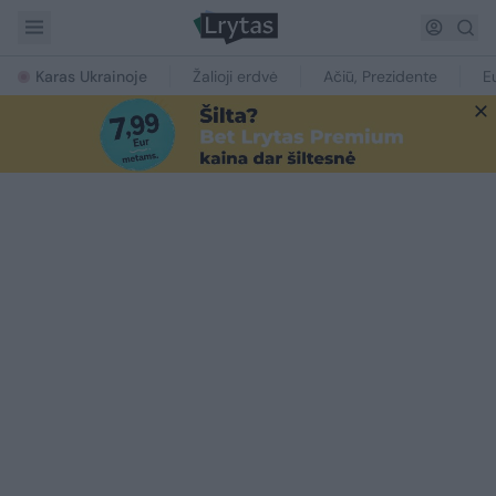
Karas Ukrainoje
Žalioji erdvė
Ačiū, Prezidente
E