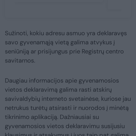
Sužinoti, kokiu adresu asmuo yra deklaravęs
savo gyvenamąją vietą galima atvykus į
seniūniją ar prisijungus prie Registrų centro
savitarnos.
Daugiau informacijos apie gyvenamosios
vietos deklaravimą galima rasti atskirų
savivaldybių interneto svetainėse, kuriose jau
netrukus turėtų atsirasti ir nuorodos į minėtą
tikrinimo aplikaciją. Dažniausiai su
gyvenamosios vietos deklaravimu susijusiu
klausimus ir atsakymus į juos taip pat galima