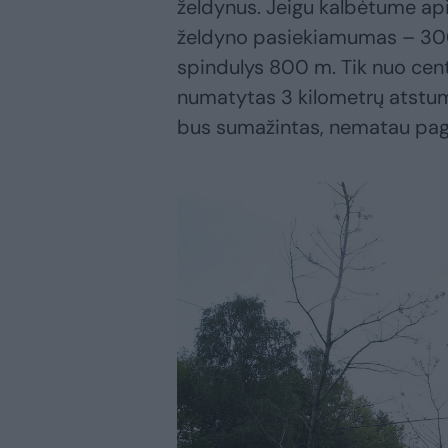
želdynus. Jeigu kalbėtume api
želdyno pasiekiamumas – 300
spindulys 800 m. Tik nuo cent
numatytas 3 kilometrų atstum
bus sumažintas, nematau pagr