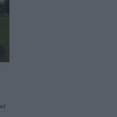
,
kad