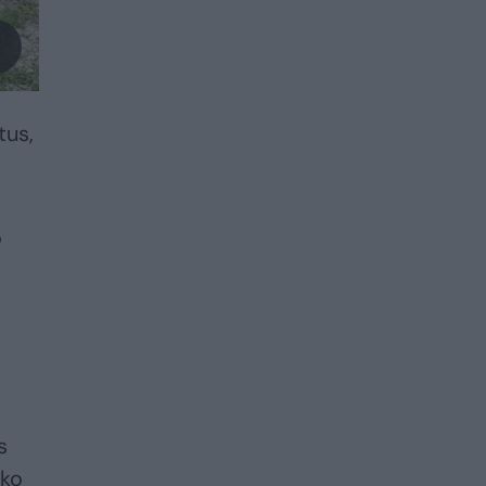
tus,
o
s
iko