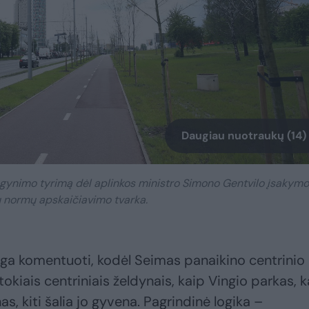
Daugiau nuotraukų (14)
 gynimo tyrimą dėl aplinkos ministro Simono Gentvilo įsakymo
ų normų apskaičiavimo tvarka.
inga komentuoti, kodėl Seimas panaikino centrinio
kiais centriniais želdynais, kaip Vingio parkas, 
as, kiti šalia jo gyvena. Pagrindinė logika –