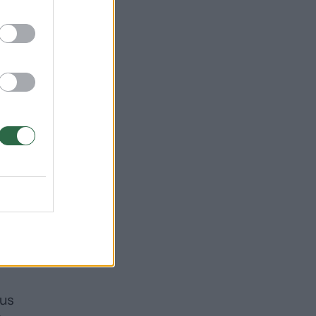
as.
ėja,
ant
ius