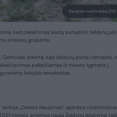
Daugiau nuotraukų (14)
rtina, kad pakeitimas leistų sumažinti želdynų plo
oms interesų grupėms.
. Gentvilas atkerta, kad želdynų plotai nemažės, 
 skaičiavimas pakeičiamas iš miesto lygmens į
s gyvenimo kokybė nenukentės.
jo“ laidoje „Dienos klausimas“ aplinkos viceministra
2021 metais, priėmus naują Želdynų įstatymą, nel