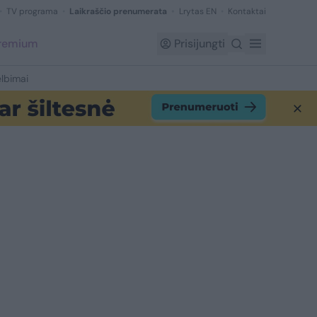
TV programa
Laikraščio prenumerata
Lrytas EN
Kontaktai
Premium
Prisijungti
lbimai