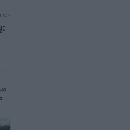
 13:17
ų:
ą
iuo
o