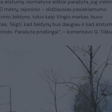
e atstumą, normatyve aiškiai parašyta, jog vietin
 metrų, rajoninio – didžiausias pasiekiamumo
rinio želdyno, tokio kaip Vingio markas, buvo
as. Teigti, kad želdynų bus daugiau ir kad atstu
indo. Parašyta priešingai“, – komentavo G. Tišku