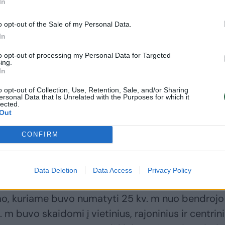
In
namo, o kvartalo ribos“, – paaiškino viceministr
o opt-out of the Sale of my Personal Data.
In
mu, dėl pakeisto skaičiavimo želdynų norma nemaž
kuriais atvejais didės. Jeigu egzistuoja atskirieji
to opt-out of processing my Personal Data for Targeted
ing.
paversti kitais želdynais neįmanoma, nes paverči
In
lometrio atstumu turi būti sukurta kita analogiška
o opt-out of Collection, Use, Retention, Sale, and/or Sharing
ersonal Data that Is Unrelated with the Purposes for which it
lected.
Out
omeninės miesto planavimo komisijos pirmininkas
CONFIRM
is AM atstovo išaiškinimas nenuramino, nes, jo
uojami kiek kitaip.
Data Deletion
Data Access
Privacy Policy
ymo, kuriame buvo numatyti 25 kv. m nuo bendrojo
 m buvo skaidomi į vietinius, rajoninius ir centrin