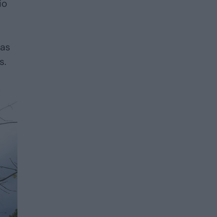
io
mas
s.