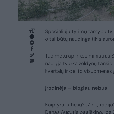
Specialiųjų tyrimų tarnyba tvi
o tai būtų naudinga tik siaur
Tuo metu aplinkos ministras S
naująja tvarka želdynų tankio
kvartalų ir dėl to visuomenė
Įrodinėja – blogiau nebus
Kaip yra iš tiesų? „Žinių radi
Danas Augutis paaiškino, jog 