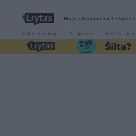
Naujausi
Skaitomiausi
Lietuvos d
Karas Ukrainoje
Žalioji erdvė
Ačiū, Prezident