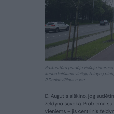
Prokuratūra pradėjo viešojo intereso
kuriuo keičiama viešųjų želdynų plot
R.Danisevičiaus nuotr.
D. Augutis aiškino, jog sudėt
želdyno sąvoką. Problema su to
vieniems – jis centrinis želdyn