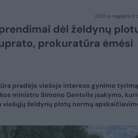
2022 m. rugpjūčio 9 d.
sprendimai dėl želdynų plot
suprato, prokuratūra ėmėsi
ūra pradėjo viešojo intereso gynimo tyrim
nkos ministro Simono Gentvilo įsakymo, kur
 viešųjų želdynų plotų normų apskaičiavim