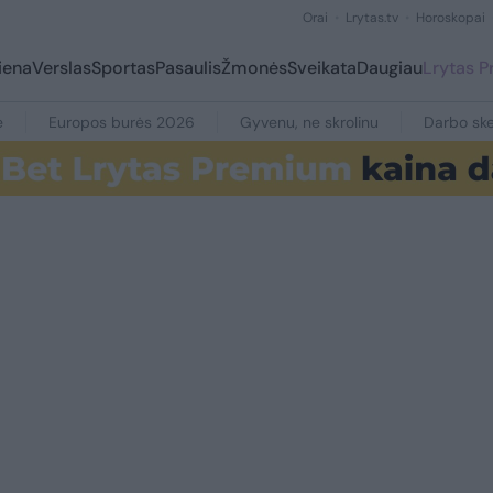
Orai
Lrytas.tv
Horoskopai
iena
Verslas
Sportas
Pasaulis
Žmonės
Sveikata
Daugiau
Lrytas 
e
Europos burės 2026
Gyvenu, ne skrolinu
Darbo ske