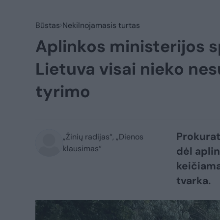
Būstas
Nekilnojamasis turtas
Aplinkos ministerijos 
Lietuva visai nieko ne
tyrimo
Prokurat
„Žinių radijas“, „Dienos
klausimas“
dėl apli
keičiama
tvarka.