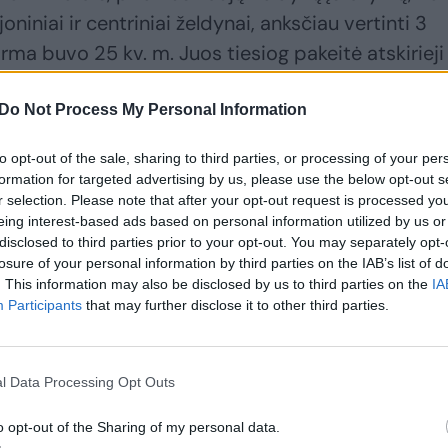
joniniai ir centriniai želdynai, anksčiau vertinti 3
orma buvo 25 kv. m. Juos tiesiog pakeitė atskirieji
ieji želdynai (tai, kas auga sklype, kieme, prie nam
Do Not Process My Personal Information
kirieji želdynai, tai pagal naująją tvarką daroma 
to opt-out of the sale, sharing to third parties, or processing of your per
tumu nuo kvartalo ribos.
formation for targeted advertising by us, please use the below opt-out s
r selection. Please note that after your opt-out request is processed y
eing interest-based ads based on personal information utilized by us or
disclosed to third parties prior to your opt-out. You may separately opt-
uliu, teritorija sudarė beveik 3 tūkst. hektarų, da
losure of your personal information by third parties on the IAB’s list of
ėje, 300 hektarų, teritorijoje, tad, jo žodžiais,
. This information may also be disclosed by us to third parties on the
IA
ojami 3 tūkst. hektarų, arba 12 kv. m – 300 hektar
Participants
that may further disclose it to other third parties.
o spinduliu? „Idėja ta, kad, mokslininkų teigimu,
l Data Processing Opt Outs
s erdves, kurias įmanoma pasiekti pėsčiomis – čia
o opt-out of the Sharing of my personal data.
tstumas. O kad matavimas būtų paprastesnis –