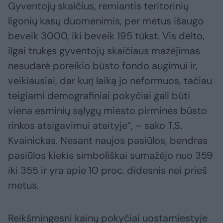
Gyventojų skaičius, remiantis teritorinių
ligonių kasų duomenimis, per metus išaugo
beveik 3000, iki beveik 195 tūkst. Vis dėlto,
ilgai trukęs gyventojų skaičiaus mažėjimas
nesudarė poreikio būsto fondo augimui ir,
veikiausiai, dar kurį laiką jo neformuos, tačiau
teigiami demografiniai pokyčiai gali būti
viena esminių sąlygų miesto pirminės būsto
rinkos atsigavimui ateityje“, – sako T.S.
Kvainickas. Nesant naujos pasiūlos, bendras
pasiūlos kiekis simboliškai sumažėjo nuo 359
iki 355 ir yra apie 10 proc. didesnis nei prieš
metus.
Reikšmingesni kainų pokyčiai uostamiestyje