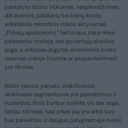
pastatyto būsto trūkumas, neapibrėžtumas
dėl ateities, palūkanų bei kainų šuolis,
ankstesnis rekordinis rinkos aktyvumas.
„Pirkėjų apsipirkimo“ faktoriaus įtaka rinkai
palaipsniui mažėja, nes gyventojų skaičius
auga, o anksčiau įsigytas investicinis būsto
rezervas rinkoje (nuoma ar perpardavimas)
yra ribotas.
Būsto kainos, panašu, stabilizavosi.
Atskiruose segmentuose yra pastebimos ir
nuolaidos. Nors Euribor rodiklis vis dar auga,
tačiau tikimasi, kad pikas jau yra arba tuoj
bus pasiektas, o išaugus palyginamajai bazei