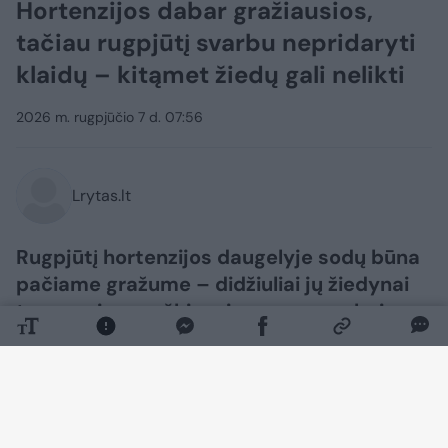
Hortenzijos dabar gražiausios,
tačiau rugpjūtį svarbu nepridaryti
klaidų – kitąmet žiedų gali nelikti
2026 m. rugpjūčio 7 d. 07:56
Lrytas.lt
Rugpjūtį hortenzijos daugelyje sodų būna
pačiame gražume – didžiuliai jų žiedynai
tampa vienu ryškiausių vasaros pabaigos
akcentų. Tačiau būtent dabar kai kurioms
hortenzijoms prasideda labai svarbus
etapas: jos ruošiasi kitam sezonui ir gali
pradėti formuoti pumpurus, iš kurių žiedai
išsiskleis tik kitąmet.