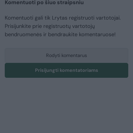
Komentuoti po šiuo straipsniu
Komentuoti gali tik Lrytas registruoti vartotojai.
Prisijunkite prie registruotų vartotojų
bendruomenės ir bendraukite komentaruose!
Rodyti komentarus
Prisijungti komentatoriams