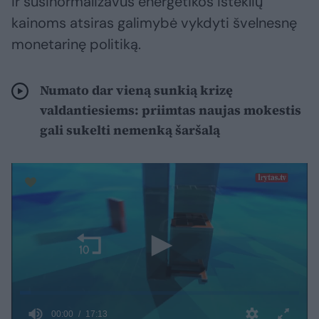
ir susinormalizavus energetikos išteklių
kainoms atsiras galimybė vykdyti švelnesnę
monetarinę politiką.
Numato dar vieną sunkią krizę
valdantiesiems: priimtas naujas mokestis
gali sukelti nemenką šaršalą