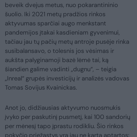
beveik dvejus metus, nuo pokarantininio
šuolio. Iki 2021 metų pradžios rinkos
aktyvumas sparčiai augo menkstant
pandemijos įtakai kasdieniam gyvenimui,
tačiau jau tų pačių metų antroje pusėje rinka
susibalansavo, o tolesnis jos vėsimas ir
aukšta palyginamoji bazė lėmė tai, ką
šiandien galime vadinti „dugnu“, – teigia
„Inreal“ grupės investicijų ir analizės vadovas
Tomas Sovijus Kvainickas.
Anot jo, didžiausias aktyvumo nuosmukis
įvyko per paskutinį pusmetį, kai 100 sandorių
per mėnesį tapo įprastu rodikliu. Šio rinkos
pokyčio priežastys yra jau ne kartą aptartos: