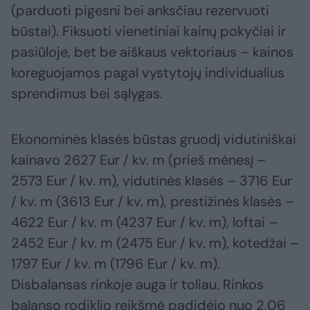
(parduoti pigesni bei anksčiau rezervuoti
būstai). Fiksuoti vienetiniai kainų pokyčiai ir
pasiūloje, bet be aiškaus vektoriaus – kainos
koreguojamos pagal vystytojų individualius
sprendimus bei sąlygas.
Ekonominės klasės būstas gruodį vidutiniškai
kainavo 2627 Eur / kv. m (prieš mėnesį –
2573 Eur / kv. m), vidutinės klasės – 3716 Eur
/ kv. m (3613 Eur / kv. m), prestižinės klasės –
4622 Eur / kv. m (4237 Eur / kv. m), loftai –
2452 Eur / kv. m (2475 Eur / kv. m), kotedžai –
1797 Eur / kv. m (1796 Eur / kv. m).
Disbalansas rinkoje auga ir toliau. Rinkos
balanso rodiklio reikšmė padidėjo nuo 2,06