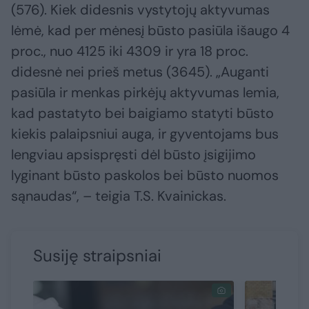
(576). Kiek didesnis vystytojų aktyvumas
lėmė, kad per mėnesį būsto pasiūla išaugo 4
proc., nuo 4125 iki 4309 ir yra 18 proc.
didesnė nei prieš metus (3645). „Auganti
pasiūla ir menkas pirkėjų aktyvumas lemia,
kad pastatyto bei baigiamo statyti būsto
kiekis palaipsniui auga, ir gyventojams bus
lengviau apsispręsti dėl būsto įsigijimo
lyginant būsto paskolos bei būsto nuomos
sąnaudas“, – teigia T.S. Kvainickas.
Susiję straipsniai