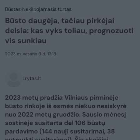
Būstas
Nekilnojamasis turtas
Būsto daugėja, tačiau pirkėjai
delsia: kas vyks toliau, prognozuoti
vis sunkiau
2023 m. vasario 6 d. 13:18
Lrytas.lt
2023 metų pradžia Vilniaus pirminėje
būsto rinkoje iš esmės niekuo nesiskyrė
nuo 2022 metų gruodžio. Sausio mėnesį
sostinėje susitarta dėl 106 būstų
pardavimo (144 nauji susitarimai, 38
nutraukti susitarimai). Šie skaičiai