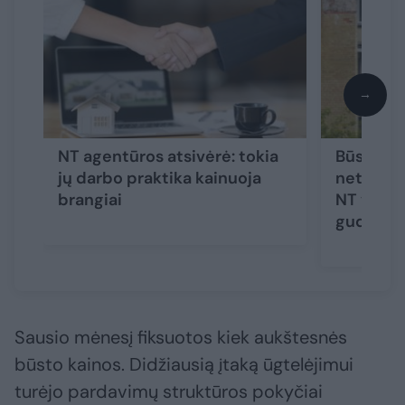
→
NT agentūros atsivėrė: tokia
Būsto pa
jų darbo praktika kainuoja
net Vilniu
brangiai
NT vystyt
gudrybi
Sausio mėnesį fiksuotos kiek aukštesnės
būsto kainos. Didžiausią įtaką ūgtelėjimui
turėjo pardavimų struktūros pokyčiai