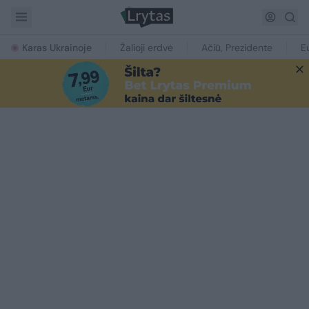
Karas Ukrainoje
Žalioji erdvė
Ačiū, Prezidente
E