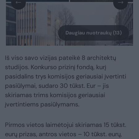
Daugiau nuotraukų (13)
Iš viso savo vizijas pateikė 8 architektų
studijos. Konkurso prizinį fondą, kurį
pasidalins trys komisijos geriausiai įvertinti
pasiūlymai, sudaro 30 tūkst. Eur – jis
skiriamas trims komisijos geriausiai
įvertintiems pasiūlymams.
Pirmos vietos laimėtojui skiriamas 15 tūkst.
eurų prizas, antros vietos – 10 tūkst. eurų,