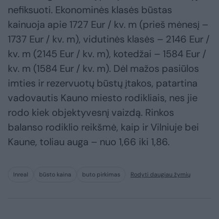
nefiksuoti. Ekonominės klasės būstas
kainuoja apie 1727 Eur / kv. m (prieš mėnesį –
1737 Eur / kv. m), vidutinės klasės – 2146 Eur /
kv. m (2145 Eur / kv. m), kotedžai – 1584 Eur /
kv. m (1584 Eur / kv. m). Dėl mažos pasiūlos
imties ir rezervuotų būstų įtakos, patartina
vadovautis Kauno miesto rodikliais, nes jie
rodo kiek objektyvesnį vaizdą. Rinkos
balanso rodiklio reikšmė, kaip ir Vilniuje bei
Kaune, toliau auga – nuo 1,66 iki 1,86.
Inreal
būsto kaina
buto pirkimas
Rodyti daugiau žymių