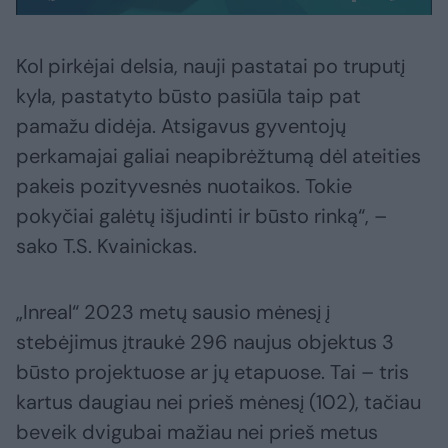
Kol pirkėjai delsia, nauji pastatai po truputį
kyla, pastatyto būsto pasiūla taip pat
pamažu didėja. Atsigavus gyventojų
perkamajai galiai neapibrėžtumą dėl ateities
pakeis pozityvesnės nuotaikos. Tokie
pokyčiai galėtų išjudinti ir būsto rinką“, –
sako T.S. Kvainickas.
„Inreal“ 2023 metų sausio mėnesį į
stebėjimus įtraukė 296 naujus objektus 3
būsto projektuose ar jų etapuose. Tai – tris
kartus daugiau nei prieš mėnesį (102), tačiau
beveik dvigubai mažiau nei prieš metus