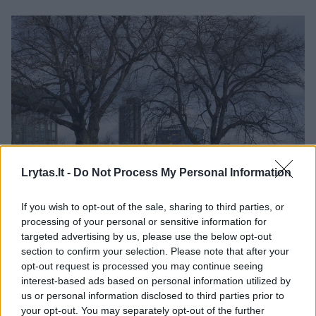
Lrytas.lt -
Do Not Process My Personal Information
Daugiau nuotraukų (3)
If you wish to opt-out of the sale, sharing to third parties, or
processing of your personal or sensitive information for
2023 metų pradžia Vilniaus pirminėje būsto rinkoje iš
targeted advertising by us, please use the below opt-out
esmės niekuo nesiskyrė nuo 2022 metų gruodžio.
section to confirm your selection. Please note that after your
V.Ščiavinsko nuotr.
opt-out request is processed you may continue seeing
interest-based ads based on personal information utilized by
us or personal information disclosed to third parties prior to
Sausio mėnesį fiksuotos kiek mažesnės
your opt-out. You may separately opt-out of the further