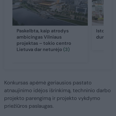
Paskelbta, kaip atrodys
Istorini
ambicingas Vilniaus
duris atv
projektas – tokio centro
Lietuva dar neturėjo
(3)
Konkursas apėmė geriausios pastato
atnaujinimo idėjos išrinkimą, techninio darbo
projekto parengimą ir projekto vykdymo
priežiūros paslaugas.