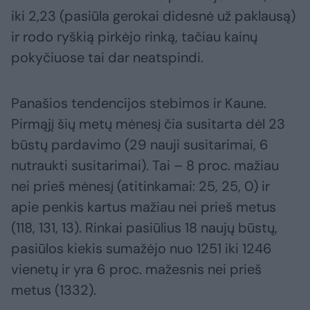
iki 2,23 (pasiūla gerokai didesnė už paklausą)
ir rodo ryškią pirkėjo rinką, tačiau kainų
pokyčiuose tai dar neatspindi.
Panašios tendencijos stebimos ir Kaune.
Pirmąjį šių metų mėnesį čia susitarta dėl 23
būstų pardavimo (29 nauji susitarimai, 6
nutraukti susitarimai). Tai – 8 proc. mažiau
nei prieš mėnesį (atitinkamai: 25, 25, 0) ir
apie penkis kartus mažiau nei prieš metus
(118, 131, 13). Rinkai pasiūlius 18 naujų būstų,
pasiūlos kiekis sumažėjo nuo 1251 iki 1246
vienetų ir yra 6 proc. mažesnis nei prieš
metus (1332).