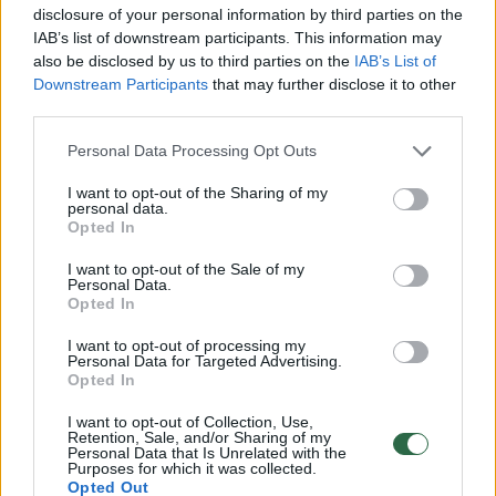
disclosure of your personal information by third parties on the
ekonominės klasės būsto kainos. Jos
IAB’s list of downstream participants. This information may
smuktelėjo nuo 1732 iki 1662 Eur/kv.m. „Tiek
also be disclosed by us to third parties on the
IAB’s List of
Kauno, tiek Klaipėdos miestuose yra
Downstream Participants
that may further disclose it to other
third parties.
užsilikusių anksčiau fiksuotų rezervacijų,
kurios dėl santykinai mažesnės duomenų
Personal Data Processing Opt Outs
imties smukdo bendrą kainų lygį. Kita vertus,
I want to opt-out of the Sharing of my
personal data.
net atmetus rezervuotus būstus yra
Opted In
fiksuojamas kainų mažėjimas, nuo 2109 iki
I want to opt-out of the Sale of my
2025 Eur / kv. m“, – teigia T.S. Kvainickas.
Personal Data.
Opted In
I want to opt-out of processing my
Vidutinės klasės būstas nereikšmingai
Personal Data for Targeted Advertising.
Opted In
pabrango nuo 2756 iki 2762 Eur. / kv. m,
I want to opt-out of Collection, Use,
prestižinės klasės būsto kaina išaugo dėl
Retention, Sale, and/or Sharing of my
Personal Data that Is Unrelated with the
struktūros pokyčių – nuo 3375 iki 3721 Eur /
Purposes for which it was collected.
Opted Out
kv. m. Loftų segmente fiksuotas kainų