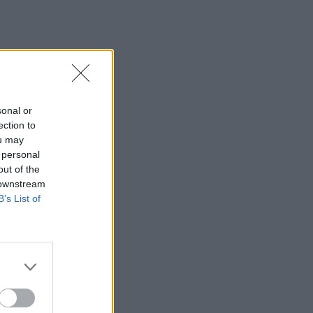
sonal or
ection to
ou may
 personal
out of the
 downstream
B’s List of