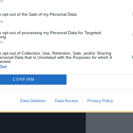
In
o opt-out of the Sale of my Personal Data.
In
to opt-out of processing my Personal Data for Targeted
, o viršutiniame aukšte esančios dvigubos
ing.
In
tainę su langais nuo grindų iki lubų.
o opt-out of Collection, Use, Retention, Sale, and/or Sharing
ersonal Data that Is Unrelated with the Purposes for which it
lected.
ssaras, kurie laukiasi pirmagimio,
Out
 butą, nepaisant ankstesnių tėvų
CONFIRM
sakyti didžiosios dalies savo milijardų,
Data Deletion
Data Access
Privacy Policy