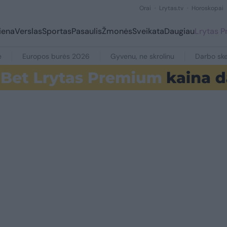
Orai
Lrytas.tv
Horoskopai
iena
Verslas
Sportas
Pasaulis
Žmonės
Sveikata
Daugiau
Lrytas 
e
Europos burės 2026
Gyvenu, ne skrolinu
Darbo ske