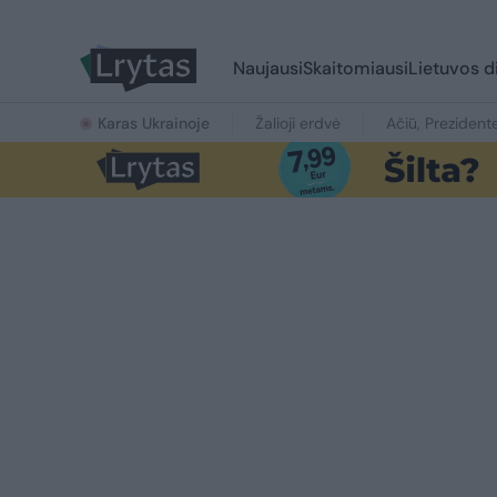
Naujausi
Skaitomiausi
Lietuvos d
Karas Ukrainoje
Žalioji erdvė
Ačiū, Prezident