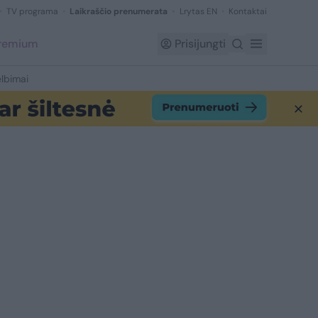
TV programa
Laikraščio prenumerata
Lrytas EN
Kontaktai
Premium
Prisijungti
lbimai