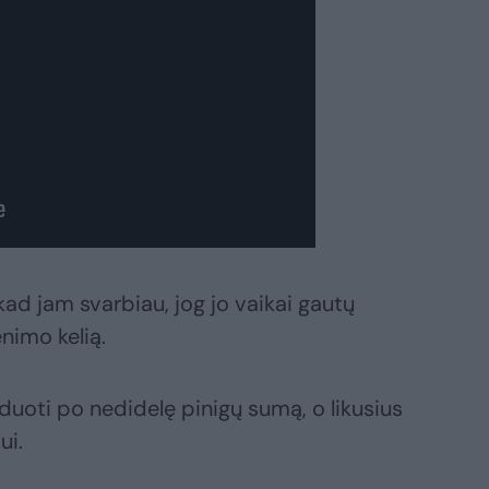
 kad jam svarbiau, jog jo vaikai gautų
enimo kelią.
duoti po nedidelę pinigų sumą, o likusius
ui.