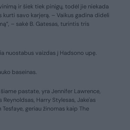
inimą ir šiek tiek pinigų, todėl jie niekada
 kurti savo karjerą. – Vaikus gadina dideli
mą“, – sakė B. Gatesas, turintis tris
ria nuostabus vaizdas į Hadsono upę.
auko baseinas.
 šiame pastate, yra Jennifer Lawrence,
s Reynoldsas, Harry Stylesas, Jake'as
 Tesfaye, geriau žinomas kaip The