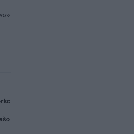
 20:08
orko
rašo