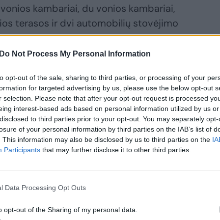
i vonios kambariai, du vonios kambariai,
lios terasos ir dvi automobilių stovėjimo
Do Not Process My Personal Information
to opt-out of the sale, sharing to third parties, or processing of your per
formation for targeted advertising by us, please use the below opt-out s
r selection. Please note that after your opt-out request is processed y
eing interest-based ads based on personal information utilized by us or
disclosed to third parties prior to your opt-out. You may separately opt-
losure of your personal information by third parties on the IAB’s list of
. This information may also be disclosed by us to third parties on the
IA
Participants
that may further disclose it to other third parties.
nku suvokti –
 vietą
l Data Processing Opt Outs
tomobiliui
plojo tiek, kiek
o opt-out of the Sharing of my personal data.
 namą Nidoje