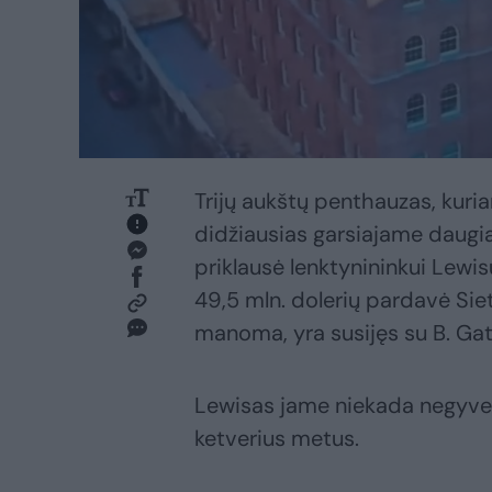
Trijų aukštų penthauzas, kuri
didžiausias garsiajame daugia
priklausė lenktynininkui Lewis
49,5 mln. dolerių pardavė Sietl
manoma, yra susijęs su B. Gat
Lewisas jame niekada negyve
ketverius metus.