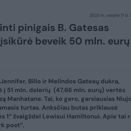
2023 m. vasario 17 d.
nti pinigais B. Gatesas
įsikūrė beveik 50 mln. eurų
Jennifer, Billo ir Melindos Gatesų dukra,
ė į 51 mln. dolerių (47,66 mln. eurų) vertės
ą Manhatane. Tai, ko gero, garsiausias Niuj
amasis turtas. Anksčiau butas priklausė
s 1“ žvaigždei Lewisui Hamiltonui. Apie tai 
k post“.