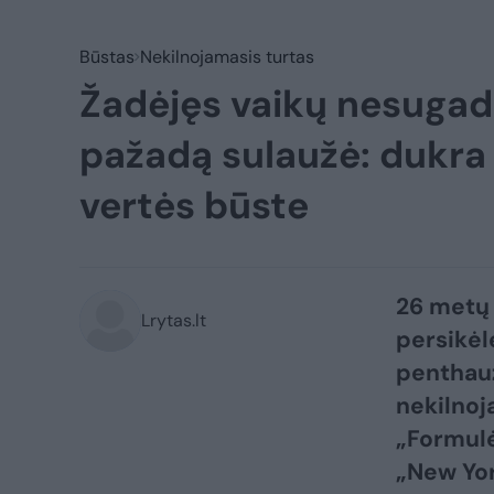
Būstas
Nekilnojamasis turtas
Žadėjęs vaikų nesugadi
pažadą sulaužė: dukra 
vertės būste
26 metų 
Lrytas.lt
persikėl
penthauz
nekilnoj
„Formulė
„New Yor