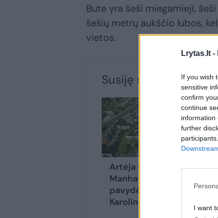
Bute yra šeši miegamieji, šeš
šešių metrų aukščio lubos, ke
vietos.
Lrytas.lt -
Susiję straipsniai
If you wish 
sensitive in
confirm you
continue se
information 
further disc
participants
Downstream 
Artėja diena, kai
Su
Manhatanas
už
Persona
pavydės
au
Karoliniškėms?
su
I want t
už