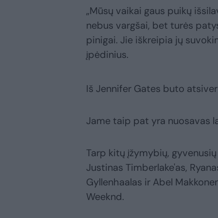
„Mūsų vaikai gaus puikų išsilav
nebus vargšai, bet turės patys
pinigai. Jie iškreipia jų suvoki
įpėdinius.
Iš Jennifer Gates buto atsive
Jame taip pat yra nuosavas l
Tarp kitų įžymybių, gyvenusių
Justinas Timberlake'as, Ryana
Gyllenhaalas ir Abel Makkonen
Weeknd.