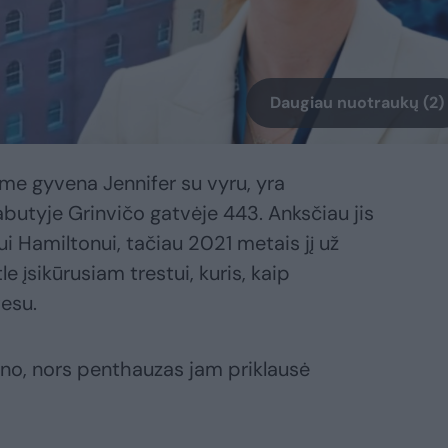
Daugiau nuotraukų (2)
ame gyvena Jennifer su vyru, yra
butyje Grinvičo gatvėje 443. Anksčiau jis
ui Hamiltonui, tačiau 2021 metais jį už
e įsikūrusiam trestui, kuris, kaip
esu.
no, nors penthauzas jam priklausė